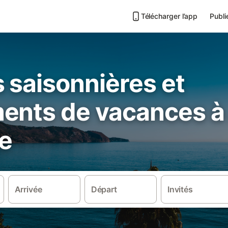
Télécharger l’app
Publi
 saisonnières et
ents de vacances à 
re
Arrivée
Départ
Invités