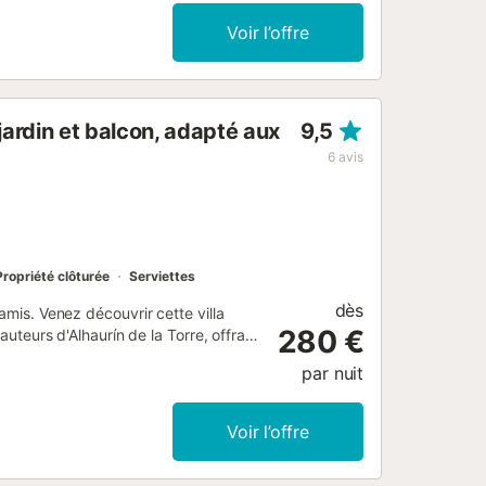
te maison de vacances accueillante....
Voir l’offre
ardin et balcon, adapté aux
9,5
6
avis
Propriété clôturée
Serviettes
dès
amis. Venez découvrir cette villa
280 €
auteurs d'Alhaurín de la Torre, offrant
uillité garantie, intimité à seulement
par nuit
ités nécessaires. Plage : 8
. La Villa Fleury vous accueille sur
 salle à manger avec une table pour
Voir l’offre
alon. La cuisine est moderne, meublée,
ave-vaisselle, cave à vin, paellera,