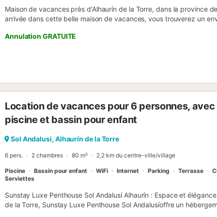
Maison de vacances près d'Alhaurín de la Torre, dans la province d
arrivée dans cette belle maison de vacances, vous trouverez un e
profiter d'un repos bien mérité. Cette maison, récemment rénovée 
Annulation GRATUITE
contemporain, dispose de tout le confort nécessaire pour un séjour 
de 4 personnes. C´est le logement idéal pour profiter de vacances
avec deux couples ou en famille avec deux enfants. Dans la maison,
chambres, une avec un lit double et l'autre avec deux lits simples 
de bain avec douche. Le salon, décoré dans des tons neutres rela
pour se détendre devant la cheminée les jours les plus froids. Une 
électroménagers modernes complète l'aménagement du logement. 
Location de vacances pour 6 personnes, avec t
climatisation avec air chaud/froid. La maison dispose de l´internet 
l'extérieur, vous trouverez un joli porche avec une salle à manger ex
piscine et bassin pour enfant
sans aucun doute la belle piscine privée, entourée d'un jardin parfa
profiter de longues heures sous le soleil de Malaga, et déco...
Sol Andalusi, Alhaurín de la Torre
6 pers.
2 chambres
80 m²
2,2 km du centre-ville/village
Piscine
Bassin pour enfant
WiFi
Internet
Parking
Terrasse
C
Serviettes
Sunstay Luxe Penthouse Sol Andalusí Alhaurín : Espace et élégance 
de la Torre, Sunstay Luxe Penthouse Sol Andalusíoffre un hébergem
recherchent le confort, le luxe et un cadre serein au cœur de l'An