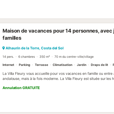
de là, vous pouvez jouer au golf. Profitez de vos vacances dans cet
Maison de vacances pour 14 personnes, avec j
familles
Alhaurín de la Torre, Costa del Sol
14 pers.
6 chambres
350 m²
70 m du centre-ville/village
Internet
Parking
Terrasse
Climatisation
Jardin
Draps de lit
La Villa Fleury vous accueille pour vos vacances en famille ou entre 
andalouse, mais à la fois moderne. La Villa Fleury est située sur les h
une vue exceptionnelle à 360º sur Málaga, Alhaurín de la Torre. Tranq
Annulation GRATUITE
800 mètres du centre d'Alhaurín de la Torre avec toutes les commod
kilomètres. Aéroport : 10 kilomètres, centre de Málaga : 20 kilomètres
deux niveaux : Au premier étage : - Un hall d'entrée qui mène à une
14 personnes. - La cuisine est ouverte sur la salle à manger et le s
équipée (réfrigérateur américain, plaque 5 feux, four, micro-ondes, l