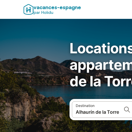
vacances-espagne
par Holidu
Locations
appartem
de la Tor
Destination