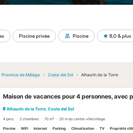
es
Piscine privée
Piscine
8,0
& plus
Province de Málaga
Costa del Sol
Alhaurín de la Torre
Maison de vacances pour 4 personnes, avec p
Alhaurín de la Torre, Costa del Sol
4 pers.
2 chambres
70 m²
20 m du centre-ville/village
Piscine
WiFi
Internet
Parking
Climatisation
TV
Propriété clô