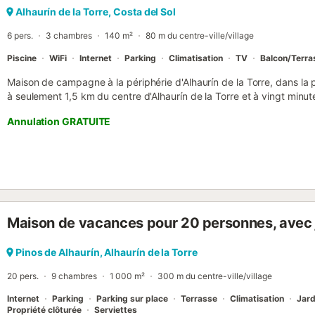
spacieux salon est également indépendant et dispose d'un confortab
Alhaurín de la Torre, Costa del Sol
avec chaînes internationales et Netflix, d'une cheminée...
6 pers.
3 chambres
140 m²
80 m du centre-ville/village
Piscine
WiFi
Internet
Parking
Climatisation
TV
Balcon/Terra
Maison de campagne à la périphérie d'Alhaurín de la Torre, dans la
à seulement 1,5 km du centre d'Alhaurín de la Torre et à vingt minut
Malaga, cette maison est le choix parfait pour un groupe de 6 pers
Annulation GRATUITE
renoncer à la possibilité de découvrir les charmes de la Costa del Sol
maison présente un salon-salle à manger avec télévision équipée 
salle de lecture avec poêle à bois et une cuisine indépendante enti
nécessaire pour profiter de votre séjour sans que rien ne vous manq
optique, avec une vitesse de 300 Mo. Les six invités de la maison p
chambres fournies. La chambre principale est équipée d'un lit doubl
avec une douche. Les deux autres chambres, l'une avec un lit double
Maison de vacances pour 20 personnes, avec 
partagent l'usage de la deuxième salle de bain de la maison, avec 
selon le nombre de personnes qui réservent la maison. Pour ouvrir 
payer le prix pour 6 personnes. Cela ne se produit que de novembre 
Pinos de Alhaurín, Alhaurín de la Torre
de lecture et le salon-salle à manger sont équipés de la cl...
20 pers.
9 chambres
1 000 m²
300 m du centre-ville/village
Internet
Parking
Parking sur place
Terrasse
Climatisation
Jard
Propriété clôturée
Serviettes