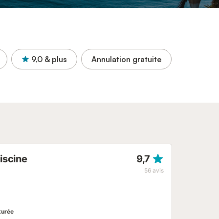
9,0
& plus
Annulation gratuite
iscine
9,7
56
avis
turée