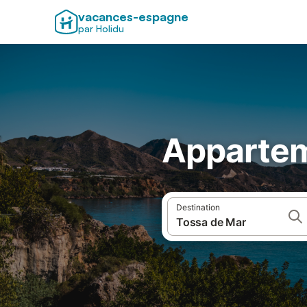
vacances-espagne
par Holidu
Appartem
Destination