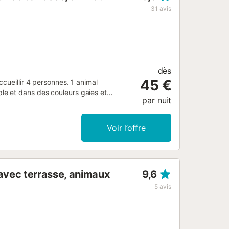
 et bien plus encore. Ne manquez pas
31
avis
 emplacements de la Costa Brava !
maison au b...
dès
45 €
cueillir 4 personnes. 1 animal
le et dans des couleurs gaies et
par nuit
t une cuisine entièrement équipée.
 et la ville. De là, vous pouvez
e offre un grand choix de bars, de
Voir l’offre
oint de départ pour visiter la Costa
cristallines, leurs paradis sous-marins,
avec terrasse, animaux
9,6
5
avis