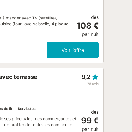
dès
e à manger avec TV (satellite),
108 €
uisine (four, lave-vaisselle, 4 plaques
érieur: 2 chambres, chaque chambre
par nuit
x 2 lits superposés. 2 douches/WC.
rbe vue sur la mer. A disposition:
amilles. Maximum 1 animal/ chien
Voir l’offre
875700000000000000000HUTG-
avec terrasse
9,2
28
avis
s de lit
Serviettes
dès
99 €
e ses principales rues commerçantes et
et de profiter de toutes les commodités
par nuit
ssa et de la vieille ville. AGENCEMENT