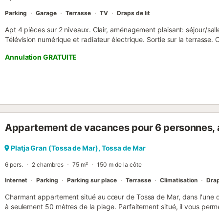
Parking
Garage
Terrasse
TV
Draps de lit
Apt 4 pièces sur 2 niveaux. Clair, aménagement plaisant: séjour/sall
Télévision numérique et radiateur électrique. Sortie sur la terrasse. C
vitrocéramiques, micro-ondes, cafetière électrique). À l'étage sup
Annulation GRATUITE
avec: 1 grand-lit et radiateur électrique. 1 chambre avec 1 lit et 1 
Chauffage au gaz. Grande terrasse 12 m2. Meubles de terrasse. Supe
lave-linge, fer à repasser (en sus), sèche-cheveux. Adapté(e) aux f
autorisé. HUTG-048545 // Reg. Nr.: ESFCTU00001702100040
0485455...
Appartement de vacances pour 6 personnes, 
Platja Gran (Tossa de Mar), Tossa de Mar
6 pers.
2 chambres
75 m²
150 m de la côte
Internet
Parking
Parking sur place
Terrasse
Climatisation
Drap
Charmant appartement situé au cœur de Tossa de Mar, dans l'une d
à seulement 50 mètres de la plage. Parfaitement situé, il vous perm
à pied et se trouve à quelques minutes de marche du château de To