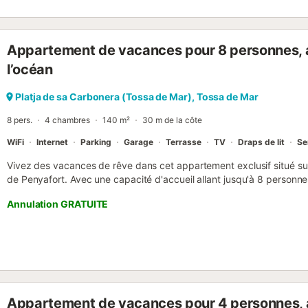
bâtiment). Registre de Turisme de Catalunya (RTC) HUTG-014370...
Appartement de vacances pour 8 personnes, a
l’océan
Platja de sa Carbonera (Tossa de Mar), Tossa de Mar
8 pers.
4 chambres
140 m²
30 m de la côte
WiFi
Internet
Parking
Garage
Terrasse
TV
Draps de lit
Se
Vivez des vacances de rêve dans cet appartement exclusif situé s
de Penyafort. Avec une capacité d'accueil allant jusqu'à 8 personnes
familles ou les amis souhaitant profiter du meilleur de la Costa Br
Annulation GRATUITE
comprend 4 chambres entièrement meublées, ainsi que 2 salles de 
tous. La propriété dispose également d'un parking privé, d'internet, 
est entièrement meublée, prête à vous accueillir sans aucun tracas. 
appartement est sa grande terrasse couverte, où vous pourrez dégu
dîners en plein air tout en admirant la vue imprenable sur la mer, qu'
de votre situation, vous serez à quelques pas de la plage, avec un 
magasins et aux nombreux charmes de Tossa de Mar, une ville riche e
Appartement de vacances pour 4 personnes, 
appartement offre la base parfaite pour explorer tout ce que la Cost