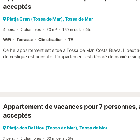
magnifiques, la vieille ville médiévale, des sentiers de randonnée,
acceptés
l'occasion de vivre des vacances parfaites dans l'un des meilleurs
Réservez dès maintenant et faites de cet espace magnifique votre 
Platja Gran (Tossa de Mar), Tossa de Mar
4 pers.
2 chambres
70 m²
150 m de la côte
WiFi
Terrasse
Climatisation
TV
Ce bel appartement est situé à Tossa de Mar, Costa Brava. Il peut ac
domestique est accepté. L'appartement est décoré de manière simp
s'étend sur 2 étages. Il y a 2 chambres à coucher, 1 salle de bain e
Depuis la grande terrasse, vous avez une vue magnifique sur la plage
également voir la "Ciudad Amurallada" avec ses rues pavées. La vill
restaurants et de nombreux magasins. Ce domicile est un excellent p
Brava et ses beaux villages de pêcheurs, qui attirent par leurs eaux 
leurs parcs naturels et leurs petites criques....
Appartement de vacances pour 7 personnes, 
acceptés
Platja des Bol Nou (Tossa de Mar), Tossa de Mar
7 pers.
3 chambres
60 m de la côte