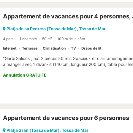
équipée : Préparez facilement vos plats préférés dans la cuisine bi
ustensiles nécessaires. Salon accueillant : Un espace chaleureux o
Appartement de vacances pour 4 personnes, 
vos émissions et films préférés ou créer des moments mémorables 
: Situé dans un quartier calme, vous serez à quelques minutes de la p
que restaurants, boutiques et activités récréatives. Cet appartement
Platja de sa Pedrera (Tossa de Mar), Tossa de Mar
explorer et profiter de tout ce...
4 pers.
1 chambre
50 m²
100 m de la côte
Internet
Terrasse
Climatisation
TV
Draps de lit
"Garbi Salions", apt 2 pièces 50 m2. Spacieux et clair, aménagement 
à manger avec 1 divan-lit (140 cm, longueur 200 cm), table pour les 
internationales. Sortie sur la terrasse. 1 chambre double avec 1 gra
Annulation GRATUITE
ventilateur. Coin cuisine (lave-vaisselle, 3 plaques à induction, grille
congélateur, cafetière électrique) avec air-conditionné et chauffa
m2. Meubles de terrasse. Vue sur la mer et la localité. A disposition:
cheveux. Internet (Connexion WIFI, gratuit). Veuillez noter: adapté(
HUTG044620 // Reg. Nr.: ESFCTU000017021000403813000000
Appartement de vacances pour 6 personnes
Platja Gran (Tossa de Mar), Tossa de Mar