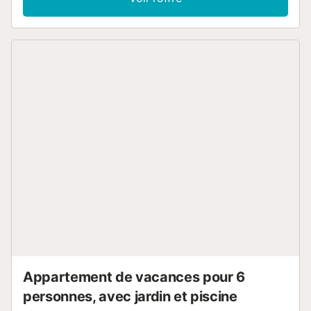
machine à laver. Votre espace extérieur privé comprend un
balcon. L'établissement donne accès à un espace
extérieur partagé qui comprend une piscine clôturée et
une terrasse couverte. Profitez d'une vue sur mer
relaxante tout en préparant un repas sain pour votre
famille ! Les animaux domestiques ne sont pas autorisés.
L'immeuble est équipé d'un ascenseur. Les invités qui ne
sont pas mentionnés dans la réservation ne sont pas admis
dans la propriété....
Appartement de vacances pour 6
personnes, avec jardin et piscine