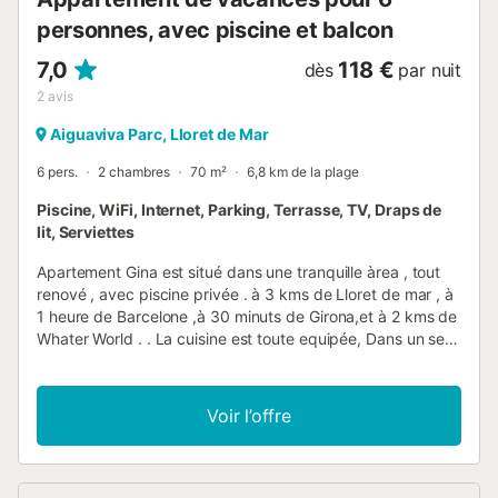
personnes, avec piscine et balcon
7,0
118 €
dès
par nuit
2
avis
Aiguaviva Parc, Lloret de Mar
6 pers.
2 chambres
70 m²
6,8 km de la plage
Piscine, WiFi, Internet, Parking, Terrasse, TV, Draps de
lit, Serviettes
Apartement Gina est situé dans une tranquille àrea , tout
renové , avec piscine privée . à 3 kms de Lloret de mar , à
1 heure de Barcelone ,à 30 minuts de Girona,et à 2 kms de
Whater World . . La cuisine est toute equipée, Dans un seul
ètage , se trouve la salon avec wifi, les 2 chambres et les
sallen de bain .Il ya une gran terrase avec chaises longes
avec une piscine est privée et la zone de la barbacue ...il y
Voir l’offre
a de Wifi à toute la maison. On peut fair beaucoup d
´activitées , Ideal pour unes vacances inoubiables. et
tranquiles.....