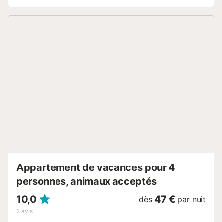
balcon 3 m2, situation est. Mobilier de balcon. Vue sur la
localité. A disposition: lave-linge, fer à repasser, sèche-
cheveux. Internet (Connexion WIFI, gratuit). Veuillez noter: TV
seulement ES. HUTG-004185 // Reg. Nr.:
ESFCTU00001701300052317200000000000000000HUTG-
0041859...
Appartement de vacances pour 4
personnes, animaux acceptés
10,0
47 €
dès
par nuit
2
avis