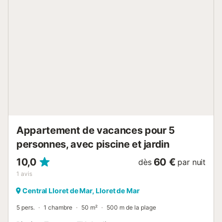
climatisation. Groupes de jeunes non acceptés. Les
réservations pour les personnes de moins de 35 ans ne
sont pas autorisées. Animaux domestiques acceptés sur
demande et avec supplément. Informations
complémentaires : Piscine collective - Dimensions : 16 x 7
mètres. Prestations obligatoires à régler sur place : .
Caution (remboursable) : 150 € par réservation Prestations
optionnelles à régler sur place et à réserver avant votre
arrivée : . Chaise haute pour bébé : 5 € par jour . Lit
bébé/berceau : 5 € par jour . Accès Internet : 8 € par jour .
Serviettes : 8 € par personne . ...
Appartement de vacances pour 5
personnes, avec piscine et jardin
10,0
60 €
dès
par nuit
1
avis
Central Lloret de Mar, Lloret de Mar
5 pers.
1 chambre
50 m²
500 m de la plage