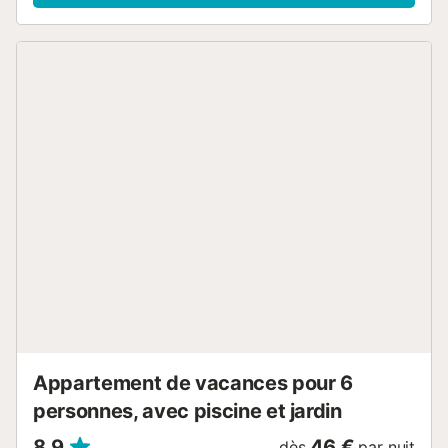
superposé, une table de chevet, armoire; 2 chambres - 2
lits simples, une table de chevet, commode; 3 chambres à
coucher - lit double, deux tables de chevet, armoire,
télévision; 1 Salle de bain - baignoire, lavabo, toilette,
bidet, un miroir; 2 Salle de bain - baignoire, lavabo, toilette,
miroir; Salon: 1 canapé-lit , 2 tables de salon, TV, table, 6
chaises, armoire, étageres; Cuisine: cuisinière à gaz,
réfrigérateur, lave-linge, friteuse, barbecue, plats,
appareils de cuisine; Terrasse: une table et 4 chaises en
plastique....
Appartement de vacances pour 6
personnes, avec piscine et jardin
8,9
46 €
dès
par nuit