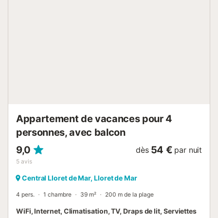
jeunes de moins de 35 ans ne sont pas autorisées.
Animaux domestiques acceptés sur demande et avec
supplément. Informations complémentaires : Piscine
collective - Dimensions : 14 x 6 mètres. Prestations
obligatoires à régler sur place : . Caution (remboursable) :
150 € par réservation Prestations optionnelles à régler sur
place et à réserver avant votre arrivée : . Lit bébé/berceau
: 5 € par jour . Draps de lit : 8 € par personne . Serviettes :
8 € par personne . Chaise haute pour bébé : 5 € par jour .
Accès Internet : 8 € par jour Ce logement est diffusé par
un professionnel. Sauf mention contraire, les prestations...
Appartement de vacances pour 4
personnes, avec balcon
9,0
54 €
dès
par nuit
5
avis
Central Lloret de Mar, Lloret de Mar
4 pers.
1 chambre
39 m²
200 m de la plage
WiFi, Internet, Climatisation, TV, Draps de lit, Serviettes