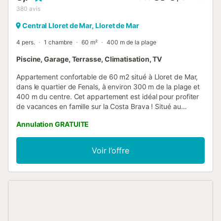
380
avis
Central Lloret de Mar, Lloret de Mar
4 pers.
1 chambre
60 m²
400 m de la plage
Piscine, Garage, Terrasse, Climatisation, TV
Appartement confortable de 60 m2 situé à Lloret de Mar,
dans le quartier de Fenals, à environ 300 m de la plage et
400 m du centre. Cet appartement est idéal pour profiter
de vacances en famille sur la Costa Brava ! Situé au
quatrième étage avec ascenseur, il peut accueillir un
Annulation GRATUITE
maximum de 4 personnes. Il fait partie d'une résidence
calme avec jardin et piscine communautaires et dispose
d'un garage privé (supplément de 30 €/semaine en cas
Voir l’offre
d'utilisation). Il comprend un salon-salle à manger (TV +
canapé-lit double (130x180cm) avec accès direct à la
terrasse, cuisine équipée (micro-ondes, lave-linge, plaque
vitrocéramique, lave-linge), 1 chambre avec 2 lits simples
(90x190cm) et 1 salle de bain avec douche. Climatisation
et pompe à chaleur en option avec supplément : 50
€/semaine. Jeunes non acceptés. Cette propriété est