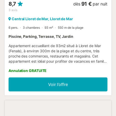
8,7
91 €
dès
par nuit
3
avis
Central Lloret de Mar, Lloret de Mar
6 pers.
3 chambres
93 m²
550 m de la plage
Piscine, Parking, Terrasse, TV, Jardin
Appartement accueillant de 93m2 situé à Lloret de Mar
(Fenals), à environ 300m de la plage et du centre, très
proche des commerces, restaurants et magasins. Cet
appartement est idéal pour profiter de vacances en famille
sur la Costa Brava! 2ème étage Capacité maximale de 6
Annulation GRATUITE
personnes. Il fait partie d'une urbanisation calme avec
jardin et piscine communautaires et dispose d'un parking.
Il est composé d'un salon avec TV et accès direct à la
Voir l’offre
terrasse, une cuisine (four, micro-ondes, cafetière,
cuisinière à gaz et lave-linge), 1 chambre avec un lit
double, 2 chambres avec 2 lits individuels chacune et 2
salles de bain (une avec douche, l'autre avec baignoire).
Groupes de jeunes non autorisés. Cette propriété est
uniquement louée à des familles. Les réservations pour les