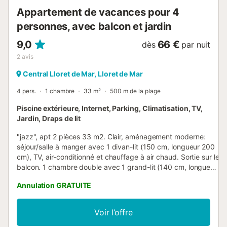
Appartement de vacances pour 4
personnes, avec balcon et jardin
9,0
66 €
dès
par nuit
2
avis
Central Lloret de Mar, Lloret de Mar
4 pers.
1 chambre
33 m²
500 m de la plage
Piscine extérieure, Internet, Parking, Climatisation, TV,
Jardin, Draps de lit
"jazz", apt 2 pièces 33 m2. Clair, aménagement moderne:
séjour/salle à manger avec 1 divan-lit (150 cm, longueur 200
cm), TV, air-conditionné et chauffage à air chaud. Sortie sur le
balcon. 1 chambre double avec 1 grand-lit (140 cm, longueur
200 cm), chauffage électrique. Cuisine ouverte (1 plaques à
Annulation GRATUITE
induction, grille-pain, bouilloire électrique, micro-ondes,
cafetière électrique, Capsules pour machine à café
(Nespresso)) avec table pour les repas, TV, air-conditionné et
Voir l’offre
chauffage à air chaud. Sortie sur le balcon. Bain/WC. Petit