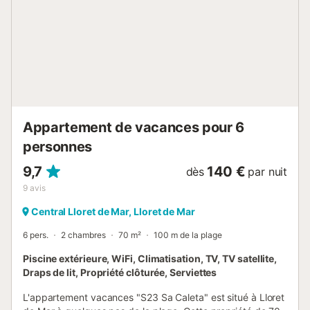
pour enfants gnomopark et le delphinarium marineland. En
10 minutes en voiture il y a un jardin botanique à
l'architecture de parc "Jardins de Sainte Clotilde". De la
plage en 30 minutes en bateau, vous pouvez rejoindre la
ville de Tossa de Mar avec une forteresse médiévale.
Aéroport de Gérone - 30 km Aéroport de Barcelone - 90
km Gare de Blanes - 8 km...
Appartement de vacances pour 6
personnes
9,7
140 €
dès
par nuit
9
avis
Central Lloret de Mar, Lloret de Mar
6 pers.
2 chambres
70 m²
100 m de la plage
Piscine extérieure, WiFi, Climatisation, TV, TV satellite,
Draps de lit, Propriété clôturée, Serviettes
L'appartement vacances "S23 Sa Caleta" est situé à Lloret