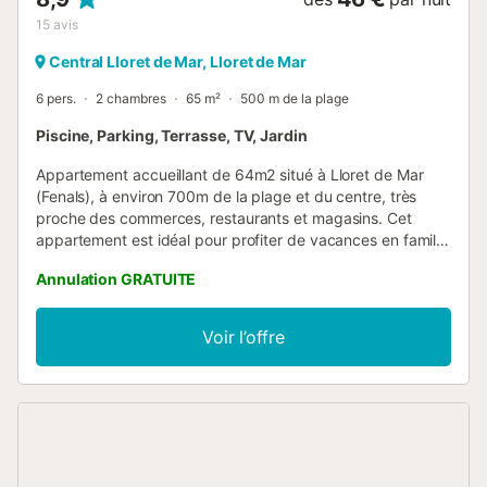
15
avis
Central Lloret de Mar, Lloret de Mar
6 pers.
2 chambres
65 m²
500 m de la plage
Piscine, Parking, Terrasse, TV, Jardin
Appartement accueillant de 64m2 situé à Lloret de Mar
(Fenals), à environ 700m de la plage et du centre, très
proche des commerces, restaurants et magasins. Cet
appartement est idéal pour profiter de vacances en famille
sur la Costa Brava! L'appartement est situé au rez-de-
Annulation GRATUITE
chaussée et a une capacité maximale de 6 personnes. Il
fait partie d'une urbanisation calme avec jardin et piscine
communautaires et dispose d'un parking. Il est composé
Voir l’offre
d'un salon avec TV et canapé-lit pour é personnes avec
accès direct à une grande terrasse de 38 m2 où vous
pourrez prendre le petit déjeuner au soleil, une cuisine
(micro-ondes, plaque vitrocéramique, lave-linge), 1
chambre avec lit double (150x190cm ), 1 chambre avec
deux lits individuels(80x180cm) et 1 salle de bain
complète avec douche. L'appartement ne dispose pas de