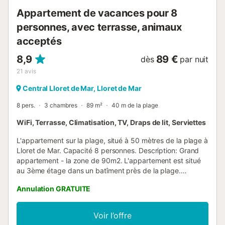
Appartement de vacances pour 8
personnes, avec terrasse, animaux
acceptés
8,9
89 €
dès
par nuit
21
avis
Central Lloret de Mar, Lloret de Mar
8 pers.
3 chambres
89 m²
40 m de la plage
WiFi, Terrasse, Climatisation, TV, Draps de lit, Serviettes
L'appartement sur la plage, situé à 50 mètres de la plage à
Lloret de Mar. Capacité 8 personnes. Description: Grand
appartement - la zone de 90m2. L'appartement est situé
au 3ème étage dans un batîment près de la plage.
Appartement avec 3 chambres à coucher, salon spacieux,
Annulation GRATUITE
cuisine entièrement équipée et une terrasse donnant sur la
mer. Possibilité de loger jusqu'à 8 personnes. Intérieur:
L'appartement dispose de trois chambres à coucher, salon,
Voir l’offre
2 salles de bains, cuisine, terrasse. 1 chambre - lit