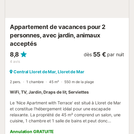
Appartement de vacances pour 2
personnes, avec jardin, animaux
acceptés
8,8
55 €
dès
par nuit
4
avis
Central Lloret de Mar, Lloret de Mar
2 pers.
1 chambre
45 m²
550 m de la plage
WiFi, TV, Jardin, Draps de lit, Serviettes
Le 'Nice Apartment with Terrace' est situé à Lloret de Mar
et constitue l'hébergement idéal pour une escapade
relaxante. La propriété de 45 m² comprend un salon, une
cuisine, 1 chambre et 1 salle de bains et peut donc
accueillir 2 personnes. Les équipements supplémentaires
Annulation GRATUITE
incluent le Wi-Fi, le chauffage, une machine à laver ainsi