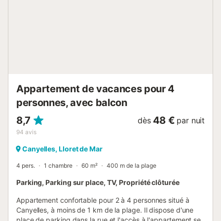
réservée aux familles. Aucune réservation de jeunes de
moins de 35 ans n'est acceptée. Animaux sur demande et
avec supplément. Check-in et check-out Les check-in et
check-out s'effectueront dans notre agence de Lloret : Av.
Vila de Tossa, nº 80 Lloret de Mar (Girona). Taxe de séjour
À l'arrivée, il sera nécessaire de régler la taxe de séjour,
obligatoire selon le gouvernement catalan....
Appartement de vacances pour 4
personnes, avec balcon
8,7
48 €
dès
par nuit
94
avis
Canyelles, Lloret de Mar
4 pers.
1 chambre
60 m²
400 m de la plage
Parking, Parking sur place, TV, Propriété clôturée
Appartement confortable pour 2 à 4 personnes situé à
Canyelles, à moins de 1 km de la plage. Il dispose d'une
place de parking dans la rue et l'accès à l'appartement se