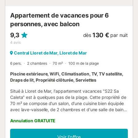
Appartement de vacances pour 6
personnes, avec balcon
9,3
130 €
dès
par nuit
4
avis
Central Lloret de Mar, Lloret de Mar
6 pers.
2 chambres
70 m²
100 m de la plage
Piscine extérieure, WiFi, Climatisation, TV, TV satellite,
Draps de lit, Propriété clôturée, Serviettes
Situé à Lloret de Mar, l'appartement vacances "S22 Sa
Caleta" est à quelques pas de la plage. Cette propriété de
70 m² se compose d'un salon, d'une cuisine bien équipée
avec lave-vaisselle, de 2 chambres et d'une salle de bain
et peut donc accueillir six personnes. Les équipements
Annulation GRATUITE
supplémentaires comprennent le Wi-Fi haut débit (adapté
aux appels vidéo) avec un espace travail dédié pour le
télétravail, la télévision satellite, la climatisation ainsi qu'une
Voir l’offre