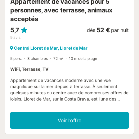
Appartement de vacances pour 5
o...
personnes, avec terrasse, animaux
acceptés
5,7
52 €
dès
par nuit
9
avis
Central Lloret de Mar, Lloret de Mar
5 pers.
3 chambres
72 m²
10 m de la plage
WiFi, Terrasse, TV
Appartement de vacances moderne avec une vue
magnifique sur la mer depuis la terrasse. À seulement
quelques minutes du centre avec de nombreuses offres de
loisirs. Lloret de Mar, sur la Costa Brava, est l'une des
destinations de vacances les plus prisées d'Espagne. Un
grand nombre de ses plages ont été récompensées par le
Pavillon bleu, décerné pour l'excellente qualité de l'eau, les
Voir l’offre
exigences environnementales pour la nature environnante,
la propreté des plages et les services proposés. Les
plages sont situées dans les baies typiques de la Costa