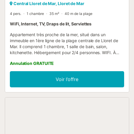
Central Lloret de Mar, Lloret de Mar
4 pers.
1 chambre
35 m²
40 m de la plage
WiFi, Internet, TV, Draps de lit, Serviettes
Appartement très proche de la mer, situé dans un
immeuble en 1ère ligne de la plage centrale de Lloret de
Mar. Il comprend 1 chambre, 1 salle de bain, salon,
kitchenette. Hébergement pour 2/4 personnes. WIFI. À
l'intérieur: chambre: lit double, placards, table de chevet.
Annulation GRATUITE
Cuisine américaine: cuisinière électrique, micro-ondes,
réfrigérateur, couverts, casseroles et poêles. Salle de
bains: baignoire, WC, lavabo, miroir, machine à laver. Le
Voir l’offre
salon: canapé-lit, TV, table avec chaises. L'appartement
est situé en plein centre de la station balnéaire de Lloret de
Mar. Près de la maison il y a un arrêt de bus, une plage
municipale, des restaurants et des bars. A proximité se
trouve le centre historique de la ville, la célèbre église de
Sant Roma, des magasins (800m), de nombreux lieux de
divertissement et discothèques, le supermarché le plus
proche est à 100m. En 5 à 10 minutes en voiture, vous
trouverez le parc aquatique Waterworld, le parc de loisirs