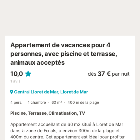
place et à réserver avant votre arrivée : . Chaise haute
pour bébé : 5 € par jour . Accès Internet : 8 € par jour . Lit
bébé/berceau : 5 € par jour . Serviettes : 8 € par personne
. Draps de lit : 8 € par personne Ce loge...
Appartement de vacances pour 4
personnes, avec piscine et terrasse,
animaux acceptés
10,0
37 €
dès
par nuit
1
avis
Central Lloret de Mar, Lloret de Mar
4 pers.
1 chambre
60 m²
400 m de la plage
Piscine, Terrasse, Climatisation, TV
Appartement accueillant de 60 m2 situé à Lloret de Mar
dans la zone de Fenals, à environ 300m de la plage et
400m du centre. Cet appartement est idéal pour profiter