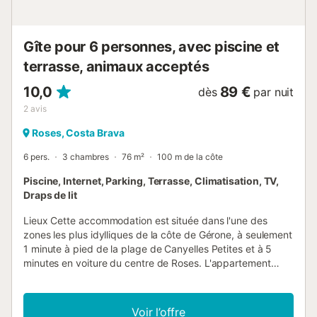
cuisine, cafetière et grille-pain. Il y a une salle de bain avec
baignoire et des toilettes séparées. Le logement offre en
outre les équipements suivants : un ascenseur, un...
Gîte pour 6 personnes, avec piscine et
terrasse, animaux acceptés
10,0
89 €
dès
par nuit
2
avis
Roses, Costa Brava
6 pers.
3 chambres
76 m²
100 m de la côte
Piscine, Internet, Parking, Terrasse, Climatisation, TV,
Draps de lit
Lieux Cette accommodation est située dans l'une des
zones les plus idylliques de la côte de Gérone, à seulement
1 minute à pied de la plage de Canyelles Petites et à 5
minutes en voiture du centre de Roses. L'appartement
confortable peut accueillir jusqu'à 6 personnes et dispose
d'une piscine commune ainsi que d'une terrasse privée
offrant une vue magnifique sur la baie de Roses. C'est
Voir l’offre