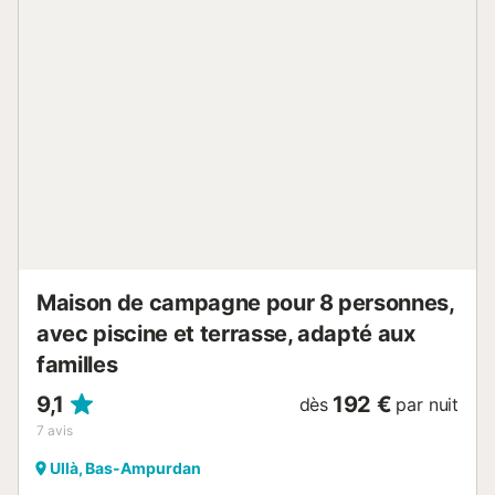
pied ou en voiture du supermarché le plus proche : 362m :
362m. Quelques minutes à pied ou en voiture de la plage :
1.5km Cala Llevadó. Distance de l'aéroport : 43km
Aéroport Girona-Costa Brava. Un parking gratuit est
disponible dans la rue. Cette caution ne sera restituée que
par virement bancaire. La climatisation et le Wi-Fi ne sont
pas disponibles. Des draps et des serviettes sont
disponibles pour un coût supplémentaire. null...
Maison de campagne pour 8 personnes,
avec piscine et terrasse, adapté aux
familles
9,1
192 €
dès
par nuit
7
avis
Ullà, Bas-Ampurdan