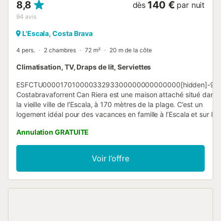
8,8
140 €
dès
par nuit
94
avis
L'Escala, Costa Brava
4 pers.
2 chambres
72 m²
20 m de la côte
Climatisation, TV, Draps de lit, Serviettes
ESFCTU00001701000033293300000000000000[hidden]-92
Costabravaforrent Can Riera est une maison attaché situé dans
la vieille ville de l’Escala, à 170 mètres de la plage. C’est un
logement idéal pour des vacances en famille à l’Escala et sur la
Costa Brava. Maison confortable et pratique, entièrement
Annulation GRATUITE
équipée et bénéficiant d’un excellent emplacement qui vous
permet de profiter facilement de la ville de l’Escala et de ses
criques. Toutes les pièces sont très lumineuses. Maison attaché
Voir l’offre
nouvellement construite (2006) avec 72 m2 de surface habitabl
et capacité maximale pour 4 personnes. Distribution: Rez-de-
chaussée : hall, salle polyvalente, local lave-linge et la salle de
bain avec douche. Premier étage : cuisine équipée, salle à
manger avec climatisation, séjour et petite terrasse avec auvent
Deuxième étage : les 2 chambres doubles (lit double et lits