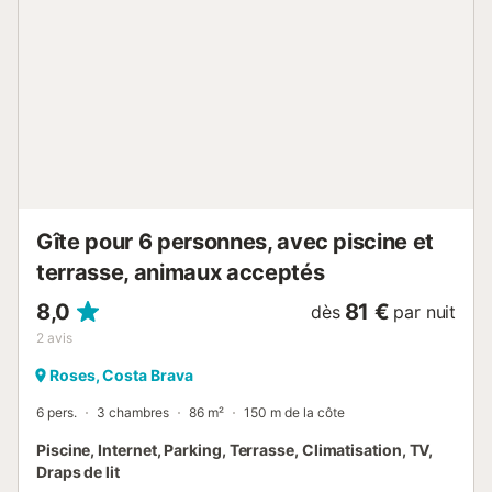
parking - Barbecue extérieur - Espace avec panier de
basket - Wifi - Télévision espagnole Les draps et les
serviettes de bain sont fourni. Le ménage du fin sejour est
compris. La région offre des possibilités infinies d'activités
touristiques de mer et de montagne avec une offre
exceptionnelle de sports d'aventure, de nature, de
shopping, de centres commerciaux et une offre
innombrable de la meilleure gastronomie de la région, avec
une diversité de restaurants étoilés Michelin ainsi qu'une
cuisine locale et internationale. La taxe de séjour établie
par la ...
Gîte pour 6 personnes, avec piscine et
terrasse, animaux acceptés
8,0
81 €
dès
par nuit
2
avis
Roses, Costa Brava
6 pers.
3 chambres
86 m²
150 m de la côte
Piscine, Internet, Parking, Terrasse, Climatisation, TV,
Draps de lit