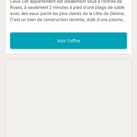
Lieux Cet appartement est idéalement situé à l'entrée de
Roses, à seulement 2 minutes à pied d'une plage de sable
avec des eaux parmi les plus claires de la côte de Gérone.
C'est un bien de construction récente, doté d'une piscine
commune et pouvant accueillir jusqu'à 4 personnes, parfait
pour les familles. À proximité, vous trouverez d'excellents
restaurants pour déguster les spécialités de fruits de mer
Voir l’offre
de la baie de Roses. À seulement 300 mètres se trouve la
Citadelle de Roses, un site historique fortifié avec des
ruines romaines et grecques, offrant un aperçu fascinant
de l'histoire de la Costa Brava. Intérieur Ce joli
appartement de deux chambres nouvellement construit
peut accueillir 4 personnes et a une superficie de 57 m².
La première chambre est meublée d'un lit double tandis
que la seconde dispose d'un lit superposé pour 3
personnes. Le confortable salon/salle à manger comprend
un canapé, une table basse, une télévision et une table à
manger avec des chaises. La cuisine ouverte est équipée
d'une plaque vitrocéramique, d'un réfrigérateur, d'un
micro-ondes, d'un four, d'un lave-linge, d'un lave-vaisselle,
de vaisselle/couverts, d'ustensiles de cuisine, d'une
cafetière et d'un grille-pain. Il y a une salle de bain avec
baignoire. Le logement offre en outre les équipements