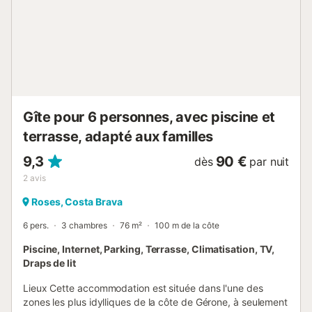
Pericot.La ville touristique la plus proche est L'Escala avec
de belles plages qui se trouve à seulement 10 minutes en
voiture de Can Pericot. Il y a beaucoup d'activités comme
la plongée, le snorkeling, les promenades en mer et de
bons restaurants. Vous pouvez également vous rendre aux
îles Medes qui sont également à 10 minutes en voiture des
maisons. L'archipel des îles Medes, situé à e...
Gîte pour 6 personnes, avec piscine et
terrasse, adapté aux familles
9,3
90 €
dès
par nuit
2
avis
Roses, Costa Brava
6 pers.
3 chambres
76 m²
100 m de la côte
Piscine, Internet, Parking, Terrasse, Climatisation, TV,
Draps de lit
Lieux Cette accommodation est située dans l'une des
zones les plus idylliques de la côte de Gérone, à seulement