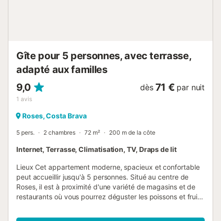
Gîte pour 5 personnes, avec terrasse,
adapté aux familles
9,0
71 €
dès
par nuit
1
avis
Roses, Costa Brava
5 pers.
2 chambres
72 m²
200 m de la côte
Internet, Terrasse, Climatisation, TV, Draps de lit
Lieux Cet appartement moderne, spacieux et confortable
peut accueillir jusqu'à 5 personnes. Situé au centre de
Roses, il est à proximité d'une variété de magasins et de
restaurants où vous pourrez déguster les poissons et fruits
de mer les plus frais de la baie de Roses. La plage de
sable, réputée pour ses eaux cristallines le long de la côte