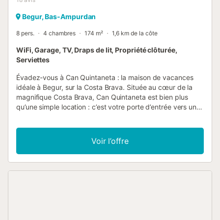
Begur, Bas-Ampurdan
8 pers.
4 chambres
174 m²
1,6 km de la côte
WiFi, Garage, TV, Draps de lit, Propriété clôturée,
Serviettes
Évadez-vous à Can Quintaneta : la maison de vacances
idéale à Begur, sur la Costa Brava. Située au cœur de la
magnifique Costa Brava, Can Quintaneta est bien plus
qu’une simple location : c’est votre porte d’entrée vers une
escapade inoubliable en Espagne. Pensée pour le confort
et la convivialité, cette charmante maison sur deux
niveaux peut accueillir jusqu’à 8 personnes, parfaite pour
Voir l’offre
les familles ou groupes d’amis. Dès l’entrée, vous vous
sentirez comme chez vous : un salon lumineux et
chaleureux vous invite à la détente ou à partager des
soirées animées. La cuisine entièrement équipée vous
permettra de préparer de bons repas maison, tandis que
quatre chambres paisibles, deux salles de bain complètes
et un WC supplémentaire assurent à chacun espace et
intimité. Restez connectés et travaillez à distance si besoin