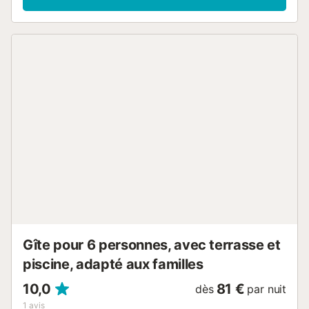
trouverez toutes sortes de magasins et de restaurants où
vous pourrez déguster les meilleurs fruits de mer de la baie
de Roses. Cette propriété est idéale pour profiter en famille
ou entre amis des nombreuses opportunités offertes par la
Costa Brava. Intérieur Ce confortable appartement de trois
chambres peut accueillir 10 personnes et a une superficie
de 143 m². La première chambre est meublée d'un lit
double, la seconde a deux lits simples et un lit superposé,
et dans le troisième vous trouverez deux lits gigognes, qui
conviennent pour quatre personnes. Dans le salon il y a un
coin salon et mobilier de salon. Il y a aussi deux salles de
bains - une avec douche, l'autre avec baignoire. La cuisine
indépendante est équipée d'une cuisinière à gaz, un
réfrigérateur, un four à micro-ondes, un four, un
congélateur, un lave-linge, un lave-vaisselle, vaisselle /
couvert, des ustensiles de cuisine, une cafetière et un
grille-pain. En outre, l'établiss...
Gîte pour 6 personnes, avec terrasse et
piscine, adapté aux familles
10,0
81 €
dès
par nuit
1
avis