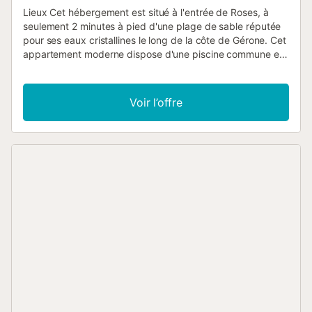
Lieux Cet hébergement est situé à l'entrée de Roses, à
seulement 2 minutes à pied d'une plage de sable réputée
pour ses eaux cristallines le long de la côte de Gérone. Cet
appartement moderne dispose d'une piscine commune et
peut accueillir confortablement jusqu'à 6 personnes, ce qui
le rend parfait pour les familles. À proximité, vous
trouverez une variété de restaurants où vous pourrez
Voir l’offre
déguster les meilleurs fruits de mer de la baie de Roses. De
plus, la citadelle de Roses, une zone historique clôturée
contenant des ruines romaines et grecques, est à
seulement 300 mètres, offrant un aperçu de la riche
histoire de la Costa Brava. Intérieur Cet appartement de
trois chambres joliment meublé et nouvellement construit
peut accueillir 6 personnes et a une superficie de 86 m².
La première chambre est équipée d'un lit double, la
seconde de deux lits simples, tandis que la troisième est
équipée d'un lit superposé. Le salon/salle à manger
confortable et moderne comprend un canapé, une table
basse, un meuble TV avec télévision et une table à manger
avec des chaises. La cuisine ouverte est équipée de
plaques vitrocéramiques, réfrigérateur, micro-ondes, four,
lave-linge, lave-vaisselle, vaisselle/couvert, ustensiles de