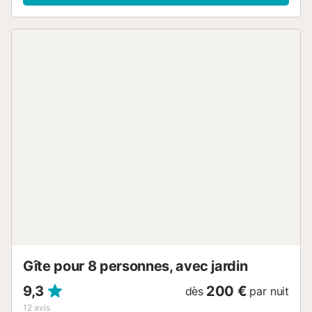
connaître le village et ses habitants, profiter du paysage
en se promenant ou en faisant du vélo jusqu'à la plage.
Can Centena est idéal pour les grands groupes, nous
avons aménagé pour votre confort des espaces communs
spacieux, une cuisine équipée, la climatisation, un porche,
un jardin avec piscine, un barbecue, un parking pour 6
voitures, etc. Il y a 14 lits, avec l'option de lits
supplémentaires ainsi que des berceaux, chaise haute
pour bébés et aire de jeux. Toutes les chambres ont leur
propre salle de bains (2 chambres triples) et une
connexion Internet....
Gîte pour 8 personnes, avec jardin
9,3
200 €
dès
par nuit
12
avis