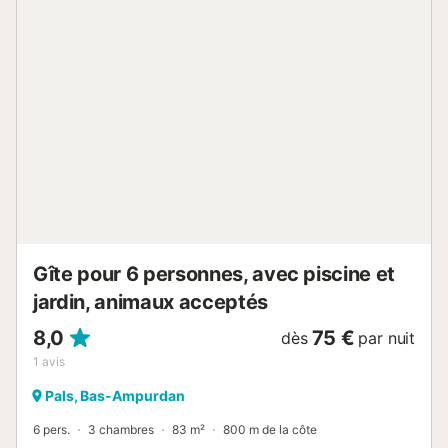
superposés) et la salle de bain avec douche. Troisième étage :
loft et terrasse avec de belles vues. Refroidissement. Il dispose
de climatisation dans le salon et de ventilateurs de plafond dans
le salon et la chambre principale. Il n’a pas de garage. Il y a un
parking public gratuit à 500 metres. Ne convient pas aux
personnes à mobilité réduite. Costabravaforrent Can Riera est
situé en haut du centre de la ville de l’Escala, à 170 mètres de la
plage des bateaux et à 1 minute de tous les lieux d’intérêt.
Emplacement privilégié qui ...
Gîte pour 6 personnes, avec piscine et
jardin, animaux acceptés
8,0
75 €
dès
par nuit
1
avis
Pals, Bas-Ampurdan
6 pers.
3 chambres
83 m²
800 m de la côte