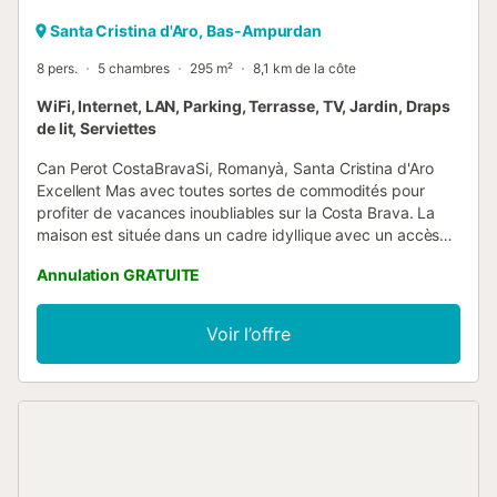
Santa Cristina d'Aro, Bas-Ampurdan
8 pers.
5 chambres
295 m²
8,1 km de la côte
WiFi, Internet, LAN, Parking, Terrasse, TV, Jardin, Draps
de lit, Serviettes
Can Perot CostaBravaSi, Romanyà, Santa Cristina d'Aro
Excellent Mas avec toutes sortes de commodités pour
profiter de vacances inoubliables sur la Costa Brava. La
maison est située dans un cadre idyllique avec un accès
facile aux principales criques et plages de la Costa Brava,
Annulation GRATUITE
et est située à Romanyà à Sta. Cristina d'Aro, à 13 km de la
mer. La propriété dispose d'un grand extérieur de 7000 m²
et d'une vue fantastique sur le jardin et la ville de
Voir l’offre
Romanyà, dispose de 5 chambres (une suite avec un lit
double et salle de bain, 1 chambre avec un lit double, 2
chambres avec deux lits simples, 1 chambre avec un lit
simple) 3 salles de bain avec douche (1 dans la suite), 1
WC et une longue liste de services et d'équipements
supplémentaires : - Cuisine indépendante entièrement
équipée - Table et chaises situées à l'extérieur - Grand