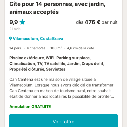
Gîte pour 14 personnes, avec jardin,
animaux acceptés
9,9
476 €
dès
par nuit
21
avis
Vilamacolum, Costa Brava
14 pers.
6 chambres
100 m²
4,6 km de la côte
Piscine extérieure, WiFi, Parking sur place,
Climatisation, TV, TV satellite, Jardin, Draps de lit,
Propriété clôturée, Serviettes
Can Centena est une maison de village située à
Vilamacolum. Lorsque nous avons décidé de transformer
Can Centena en maison de tourisme rural, notre souhait
était de donner à nos locataires la possibilité de profiter
d'une maison chaleureuse et spacieuse. Qu'ils puissent se
Annulation GRATUITE
retrouver en famille et se détendre pendant que les
enfants jouent dans le grand jardin avec piscine, ou passer
un bon moment avec leurs amis et profiter du ciel étoilé de
Voir l’offre
l'Empordà tout en prenant un verre. Ou apprendre à