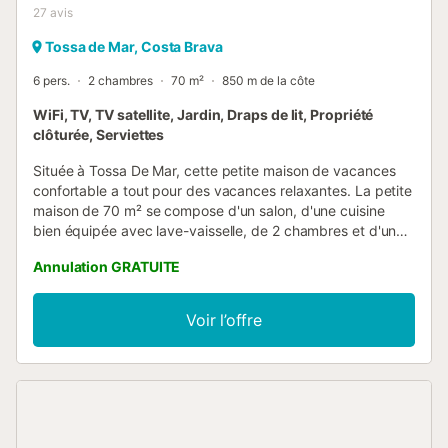
27
avis
Tossa de Mar, Costa Brava
6 pers.
2 chambres
70 m²
850 m de la côte
WiFi, TV, TV satellite, Jardin, Draps de lit, Propriété
clôturée, Serviettes
Située à Tossa De Mar, cette petite maison de vacances
confortable a tout pour des vacances relaxantes. La petite
maison de 70 m² se compose d'un salon, d'une cuisine
bien équipée avec lave-vaisselle, de 2 chambres et d'une
salle de bains et peut donc accueillir 6 personnes. Les
Annulation GRATUITE
équipements supplémentaires comprennent un ventilateur,
une machine à laver ainsi qu'une télévision par satellite et
un lecteur DVD. Votre espace extérieur privé comprend un
Voir l’offre
jardin, du mobilier de jardin, une terrasse plein air, une
terrasse couverte, un balcon et un barbecue. Quelques
minutes à pied ou en voiture du restaurant le plus proche :
63m. Quelques minutes à pied ou en voiture du café le
plus proche : 2.56km. Quelques minutes à pied ou en
voiture du bar le plus proche : 2.17km. Quelques minutes à