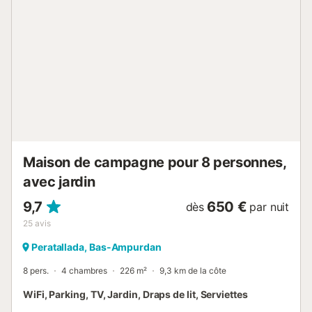
fer à repasser, un aspirateur et l’accès sans contact ACTV
sont également disponibles. Parfait pour un couple ou un
voyageur seul recherchant un séjour confortable et
fonctionnel. Environs Roses est une belle ville côtière située
sur la Costa Brava, en Catalogne, en Espagne, offrant un
mélange parfait de charme méditerranéen et de
commodités modernes. Idéale pour une variété
d'aventures en plein air, y compris la randonnée, la
plongée avec tuba et l'exploration de la beauté naturelle
de la région, ainsi que pour des excursions culturelles dans
les ...
Maison de campagne pour 8 personnes,
avec jardin
9,7
650 €
dès
par nuit
25
avis
Peratallada, Bas-Ampurdan
8 pers.
4 chambres
226 m²
9,3 km de la côte
WiFi, Parking, TV, Jardin, Draps de lit, Serviettes