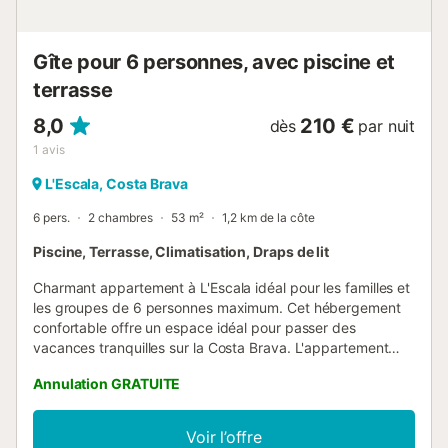
randonnée, la plongée avec tuba et l'exploration de la
beauté naturelle de la région, a...
Gîte pour 6 personnes, avec piscine et
terrasse
8,0
210 €
dès
par nuit
1
avis
L'Escala, Costa Brava
6 pers.
2 chambres
53 m²
1,2 km de la côte
Piscine, Terrasse, Climatisation, Draps de lit
Charmant appartement à L'Escala idéal pour les familles et
les groupes de 6 personnes maximum. Cet hébergement
confortable offre un espace idéal pour passer des
vacances tranquilles sur la Costa Brava. L'appartement
dispose de deux chambres bien équipées : l'une avec un
Annulation GRATUITE
lit double, l'autre avec des lits superposés et un canapé-lit
supplémentaire, garantissant un repos confortable à tous
les clients. Elle dispose d'une salle de bain individuelle
Voir l’offre
avec baignoire, idéale pour se détendre après une journée