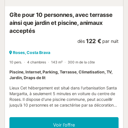
suivants : un ascenseur, une terrasse avec salon de jardin,
un fer à repasser, un chauffage par pomp...
Gîte pour 10 personnes, avec terrasse
ainsi que jardin et piscine, animaux
acceptés
122 €
dès
par nuit
Roses, Costa Brava
10 pers.
4 chambres
143 m²
300 m de la côte
Piscine, Internet, Parking, Terrasse, Climatisation, TV,
Jardin, Draps de lit
Lieux Cet hébergement est situé dans l'urbanisation Santa
Margarita, à seulement 5 minutes en voiture du centre de
Roses. Il dispose d'une piscine commune, peut accueillir
jusqu'à 10 personnes et se caractérise par sa décoration
moderne. La plage de sable fin, célèbre pour ses eaux
cristallines le long de la côte de Gérone, se trouve à
seulement 500 mètres de l'appartement, où vous pourrez
Voir l’offre
pratiquer des sports nautiques. À proximité, vous