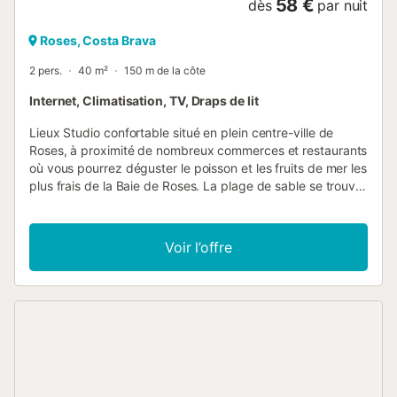
58 €
dès
par nuit
Roses, Costa Brava
2 pers.
40 m²
150 m de la côte
Internet, Climatisation, TV, Draps de lit
Lieux Studio confortable situé en plein centre-ville de
Roses, à proximité de nombreux commerces et restaurants
où vous pourrez déguster le poisson et les fruits de mer les
plus frais de la Baie de Roses. La plage de sable se trouve
à seulement 20 mètres et offre l'une des eaux les plus
cristallines de la côte de Gérone. Idéal pour les familles ou
les amis souhaitant découvrir les nombreuses attractions
Voir l’offre
de la Costa Brava. Intérieur Studio Moderne pour Deux Ce
studio cosy de 40 m² est idéal pour deux personnes. Il
comprend un lit double confortable et une cuisine
entièrement équipée avec four, micro-ondes, cuisinière,
lave-vaisselle et machine à café à capsules. L’espace
ouvert inclut un coin repas, une TV satellite, le chauffage
et l’eau chaude. La salle de bain est équipée des
commodités essentielles ainsi qu’une machine à laver. Un