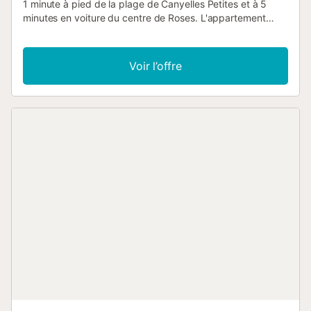
1 minute à pied de la plage de Canyelles Petites et à 5
minutes en voiture du centre de Roses. L'appartement
confortable peut accueillir jusqu'à 6 personnes et dispose
d'une piscine commune ainsi que d'une terrasse privée
offrant une vue magnifique sur la baie de Roses. C'est
Voir l’offre
l'endroit idéal pour profiter des nombreuses opportunités
qu'offre la Costa Brava en famille ou entre amis. Intérieur
Ce bel appartement de trois chambres avec vue sur la mer
peut accueillir 6 personnes et a une superficie de 76 m².
L'une des chambres est équipée d'un lit double, tandis que
les deux autres ont un total de quatre lits simples. La salle
de séjour dispose d'un canapé lit double, des fauteuils, une
table basse et un meuble TV avec télé. La cuisine ouverte
est équipée de plaques vitrocéramiques, réfrigérateur,
micro-ondes, four, lave-linge, sèche-linge, lave-vaisselle,
vaisselle / couverts, ustensiles de cuisine, cafetière et
grille-pain. Il y a deux salles de bains, l'une est équipée
d'une douche, l'autre possède une baignoire. En outre,
l'établissement propose les infrastructures suivantes: une
terrasse, salon de jardin, barbecue, fer à repasser,
chauffage par pompe à chaleur, air conditionné dans tout
le logement, piscine communautaire, parking en air libre
(dans le même bâtiment) ...