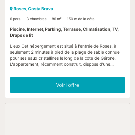
Roses, Costa Brava
6 pers.
3 chambres
86 m²
150 m de la côte
Piscine, Internet, Parking, Terrasse, Climatisation, TV,
Draps de lit
Lieux Cet hébergement est situé à l'entrée de Roses, à
seulement 2 minutes à pied de la plage de sable connue
pour ses eaux cristallines le long de la côte de Gérone.
L'appartement, récemment construit, dispose d'une
piscine commune et peut accueillir confortablement
jusqu'à 6 personnes, ce qui le rend parfait pour les
familles. À proximité, vous trouverez une variété de
Voir l’offre
restaurants servant les meilleurs fruits de mer de la Baie de
Roses. De plus, la Citadelle de Roses, une zone historique
fortifiée abritant des ruines romaines et grecques, se
trouve à seulement 300 mètres, offrant un aperçu de la
riche histoire de la Costa Brava. Intérieur Ce confortable
appartement de trois chambres a une capacité de 6
personnes. L'appartement est bien meublé, nouvellement
construit et a une superficie totale de 86 m². Les