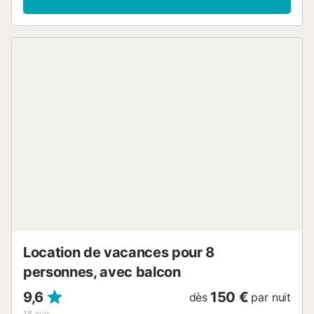
l'endroit idéal pour profiter des nombreuses opportunités
qu'offre la Costa Brava en famille ou entre amis. Intérieur
Ce bel appartement de trois chambres avec vue sur la mer
peut accueillir 6 personnes et a une superficie de 76 m².
L'une des chambres est meublée d'un lit double, tandis
que les autres deux ont un total de quatre lits simples. La
salle de séjour dispose d'un canapé lit double, des
fauteuils, une table basse et un meuble TV avec télévision.
La cuisine ouverte est équipée de plaques
vitrocéramiques, réfrigérateur, micro-ondes, four, lave-
linge, sèche-linge, lave-vaisselle, vaisselle / couvert,
ustensiles de cuisine, cafetière et grille-pain. Il y a deux
salles de bains - l'une d'entre elles est équipée d'une
douche et l'autre d'une baignoire. En outre, l'établissement
propose les infrastructures suivantes: une terrasse,
mobilier de jardin, un barbecue, un fer à repasser,
chauffage par pompe à chaleur, air conditionné dans tout
le logement, piscine communautaire, parking à l'air libr...
Location de vacances pour 8
personnes, avec balcon
9,6
150 €
dès
par nuit
18
avis