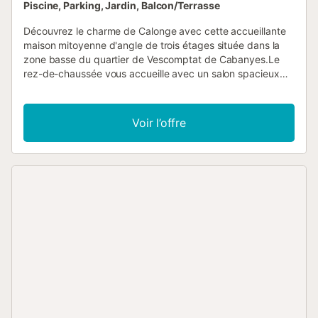
Piscine, Parking, Jardin, Balcon/Terrasse
Découvrez le charme de Calonge avec cette accueillante
maison mitoyenne d'angle de trois étages située dans la
zone basse du quartier de Vescomptat de Cabanyes.Le
rez-de-chaussée vous accueille avec un salon spacieux
doté d'une cheminée confortable et d'un accès direct au
jardin, créant une expérience de vie intérieure-extérieure
harmonieuse. La cuisine indépendante adjacente ajoute de
Voir l’offre
la praticité à vos routines quotidiennes. Montez au premier
étage, où deux chambres accueillantes et une salle de
bains bien aménagée vous attendent, offrant confort et
intimité. Le deuxième étage dévoile une pièce aux
dimensions généreuses avec accès à une charmante
terrasse, offrant un refuge parfait pour la détente. Une
salle de bain supplémentaire à ce niveau ajoute de la
commodité.Située à proximité immédiate de la ville, cette
résidence assure un accès facile aux principaux services
et commerces, ce qui en fait un charmant havre de paix au
cœur de Calonge.Explorez les paysages côtiers captivants
de la Costa Brava, où les plages et criques immaculées
rencontrent les eaux azurées de la Méditerranée. À
quelques pas de Sant Antoni de Calonge, cette propriété