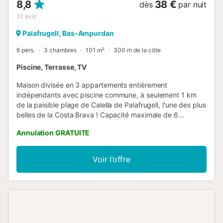
8,8
38 €
dès
par nuit
10
avis
Palafrugell, Bas-Ampurdan
6 pers.
3 chambres
101 m²
300 m de la côte
Piscine, Terrasse, TV
Maison divisée en 3 appartements entièrement
indépendants avec piscine commune, à seulement 1 km
de la paisible plage de Calella de Palafrugell, l'une des plus
belles de la Costa Brava ! Capacité maximale de 6
personnes. Idéal pour profiter de paisibles vacances en
Annulation GRATUITE
famille sur la Costa Brava ! Cet appartement est celui situé
au rez-de-chaussée. Il dispose d'une terrasse où vous
pourrez prendre vos petits-déjeuners et repas au soleil
Voir l’offre
avec vue sur la piscine, d'un salon-salle à manger avec
télévision et accès direct à la terrasse. Cuisine équipée de
tous les ustensiles nécessaires : couverts, casseroles,
réfrigérateur, plaque à induction vitrocéramique, micro-
ondes, grille-pain, four, lave-vaisselle et lave-linge. Il
dispose d'une chambre avec un lit double (135x190cm),