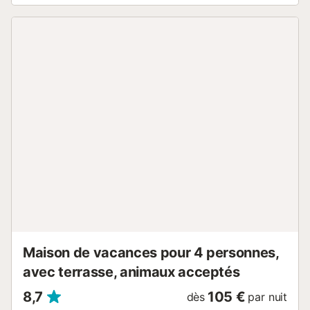
ustensiles pour cuisiner, y compris les couverts, poêles,
réfrigérateur, plaque de cuisson à induction, micro-ondes,
grille-pain, four, lave-vaisselle et machine à laver. Dispose
de 1 chambre avec un lit de mariage (135x190cm), 1
chambre avec 2 lits individuels (90x190cm), 1 chambre
avec lits superposés (80x180cm) et 1 salle de bain
rénovée avec douche. Situé dans une zone très calme
avec piscine (ouverte à partir du mois de mai) partagée
pour les 3 appartements. Aucune réservation n'est
acceptée pour les jeunes de moins de 35 ans. Animaux de
compagnie acceptés uniquement sur demande préalable
et avec un coût supplémentaire. - Draps et serviettes non
inclus. Coût de 8 euros/personne/draps et 8
euros/personne/serviettes. - Wifi non incluse. Coût de 7
euros par jour à payer sur place - Berceau et chaise haute
: 5 euros/jour/berceau, 5 eur...
Maison de vacances pour 4 personnes,
avec terrasse, animaux acceptés
8,7
105 €
dès
par nuit