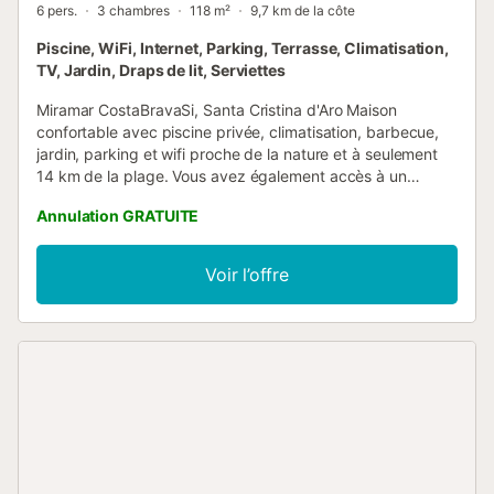
6 pers.
3 chambres
118 m²
9,7 km de la côte
Piscine, WiFi, Internet, Parking, Terrasse, Climatisation,
TV, Jardin, Draps de lit, Serviettes
Miramar CostaBravaSi, Santa Cristina d'Aro Maison
confortable avec piscine privée, climatisation, barbecue,
jardin, parking et wifi proche de la nature et à seulement
14 km de la plage. Vous avez également accès à un
espace communautaire avec piscine partagée, terrain de
Annulation GRATUITE
tennis, terrain de basket, terrain de football, etc. Ce
logement de 118 m2 habitables se compose d'une piscine,
d'une terrasse, d'un espace barbecue et d'un jardin. La
Voir l’offre
maison est nouvellement construite, réalisée avec des
matériaux de bonne qualité et dispose de nombreux
accessoires qui vous permettront de profiter de vacances
reposantes et charmantes. Lorsque vous arrivez à
destination, vous pouvez garer votre voiture dans le
garage où elle sera protégée du soleil et des intempéries,
ou si vous préférez, vous pouvez la laisser dans la rue où il
y a toujours de la place disponible. Une fois à l'intérieur de
la maison, nous trouvons une grande salle à manger et un
salon avec connexion à la cuisine et à la terrasse où vous