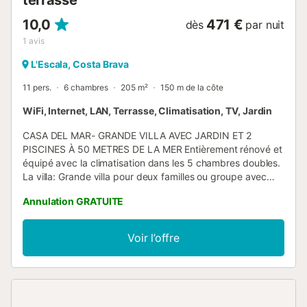
terrasse
10,0
471 €
dès
par nuit
1
avis
L'Escala, Costa Brava
11 pers.
6 chambres
205 m²
150 m de la côte
WiFi, Internet, LAN, Terrasse, Climatisation, TV, Jardin
CASA DEL MAR- GRANDE VILLA AVEC JARDIN ET 2
PISCINES À 50 METRES DE LA MER Entièrement rénové et
équipé avec la climatisation dans les 5 chambres doubles.
La villa: Grande villa pour deux familles ou groupe avec
plusieurs terrasses autour de la maison et au milieu d'un
Annulation GRATUITE
grand jardin privé avec une plus petite piscine dans le
jardin avant et une grande piscine toute neuve dans le
jardin arrière. Très proche des plages, à seulement 8
Voir l’offre
minutes à pied et 4 minutes à vélo de la plage d'Empureis.
La villa a deux étages reliés par un petit escalier intérieur
mais chacun équipé indépendamment. Le prix comprend
le wifi et la télévision par satellite avec toutes les chaînes.
Au premier étage se trouve une grande cuisine bien