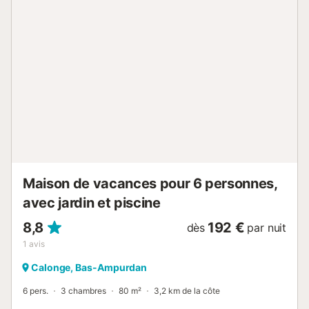
adapté(e) aux familles. Maximum 1 animal/ chien de petite
taille autorisé. TV seulement ES. HUTG-014648 // Reg. Nr.:
ESFCTU00001702100046009000000000000000000HUTG-
0146484...
Maison de vacances pour 6 personnes,
avec jardin et piscine
8,8
192 €
dès
par nuit
1
avis
Calonge, Bas-Ampurdan
6 pers.
3 chambres
80 m²
3,2 km de la côte