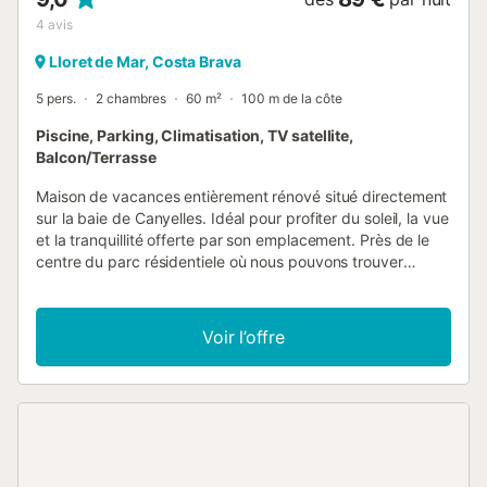
4
avis
Lloret de Mar, Costa Brava
5 pers.
2 chambres
60 m²
100 m de la côte
Piscine, Parking, Climatisation, TV satellite,
Balcon/Terrasse
Maison de vacances entièrement rénové situé directement
sur la baie de Canyelles. Idéal pour profiter du soleil, la vue
et la tranquillité offerte par son emplacement. Près de le
centre du parc résidentiele où nous pouvons trouver
l'école de plongée, bureau , bon restaurant et grande
piscine commune. Notez l'escalier direct à la plage. Accès
à la maison par ces escaliers. Sur l'étage de l'entrée on
Voir l’offre
trouve une cuisine ouverte, le salon/salle à manger avec
sortie directe a grande terrasse et un chambre avec salle
de bains. Sur la bas étage grande suite avec salle de bain
complète. CHAMBRE(S) Les chambres ont des armoires,
des couvertures et des oreillers. Tout le linge, les draps et
les serviettes peuvent être loués. Chambre 1 : Suit avec lit
double et salle de bain privée avec divan Chambre 2: deux