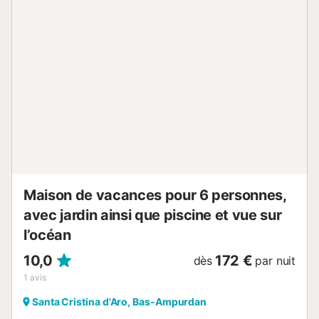
d'une chambre avec 2 lits simples (90x190cm), d'une
chambre avec des lits superposés (80x180cm) et d'une
salle de bain rénovée avec douche. Situé dans un quartier
très calme avec une piscine commune (ouverte à partir du
mois de mai) pour les 3 appartements. Les réservations de
jeunes de moins de 35 ans ne sont pas acceptées. Les
animaux sont acceptés uniquement sur demande
préalable et moyennant un supplément. - Les draps et les
serviettes ne sont pas inclus. Coût : 8
euros/personne/draps et 8 euros/personne/serviettes. -
Wifi non inclus. Coût : 7 euros par jour à régler sur place. -
Lit bébé et chaise haute : 5 e...
Maison de vacances pour 6 personnes,
avec jardin ainsi que piscine et vue sur
l’océan
10,0
172 €
dès
par nuit
1
avis
Santa Cristina d'Aro, Bas-Ampurdan