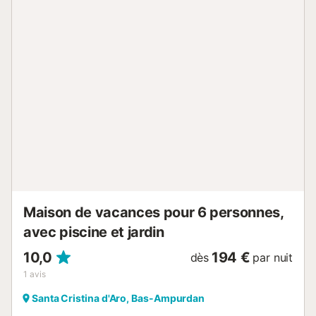
équipée avec lave-vaisselle et four micro-ondes. Deux
chambres, une chambre simple, deux salles de bains avec
WC. et Grande terrasse ouverte avec barbecue qui mène
directement au jardin par un escalier extérieur. Un grand
salon avec climatisation et TV satellite grand écran avec
coin repas. Au rez-de-chaussée qui vient d'être rénové, se
trouvent une cuisine neuve bien équipée avec lave-linge et
sèche-linge, une salle d'eau avec WC, trois chambres (2
avec un lit double, 1 avec deux lits) avec accès au jardin et
terrasse dont une avec grand écran de télévision par
satellite. Une grande table sur la terrasse couverte. Autour
de la maison se trouvent plusieurs terrasses av...
Maison de vacances pour 6 personnes,
avec piscine et jardin
10,0
194 €
dès
par nuit
1
avis
Santa Cristina d'Aro, Bas-Ampurdan