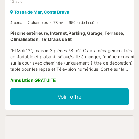
12
avis
Tossa de Mar, Costa Brava
4 pers.
2 chambres
78 m²
950 m de la côte
Piscine extérieure, Internet, Parking, Garage, Terrasse,
Climatisation, TV, Draps de lit
"El Moli 12", maison 3 pièces 78 m2. Clair, aménagement très
confortable et plaisant: séjour/salle à manger, fenêtre donnant
sur la cour avec cheminée (uniquement à titre de décoration),
table pour les repas et Télévision numérique. Sortie sur la
terrasse, sur la piscine. 1 chambre double orientée nord et
Annulation GRATUITE
orientée est avec 1 grand-lit (135 cm, longueur 190 cm). 1
chambre double avec 2 lits (90 cm, longueur 190 cm). Cuisine
ouverte (lave-vaisselle, 4 plaques vitrocéramiques, grille-pain,
Voir l’offre
bouilloire électrique, micro-ondes, congélateur, cafetière
électrique). Douche/WC. Air-conditionné, chauffage à air
chaud. Chauffage pas dans toutes les pièces. Meubles de
terrasse, barbecue, chaises longues. Belle vue sur la localité. A
disposition: lave-linge, fer à repasser, chaise haute pour
enfant, lit bébé jusqu'à 2 ans, sèche-cheveux. Internet
(Connexion WIFI, gratuit). Garage No 12. Veuillez noter: