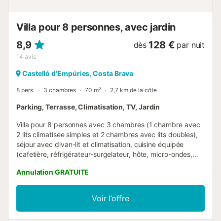
indépendante. De plus, il y a une mac...
Villa pour 8 personnes, avec jardin
8,9
128 €
dès
par nuit
14
avis
Castelló d'Empúries, Costa Brava
8 pers.
3 chambres
70 m²
2,7 km de la côte
Parking, Terrasse, Climatisation, TV, Jardin
Villa pour 8 personnes avec 3 chambres (1 chambre avec
2 lits climatisée simples et 2 chambres avec lits doubles),
séjour avec divan-lit et climatisation, cuisine équipée
(cafetière, réfrigérateur-surgelateur, hôte, micro-ondes,
cuisinière 4 plaques), salle de bain avec WC, salle d'eau
Annulation GRATUITE
avec lavabo et WC, terrasse, barbecue, TV avec chaînes
françaises, chauffage, jardin entièrement clôturé avec
piscine privée du 15/04 au 31/10 et parking intérieur 2
Voir l’offre
voitures, lave-linge.[hidden]. Ce logement est diffusé par
un professionnel. Sauf mention contraire, les prestations,