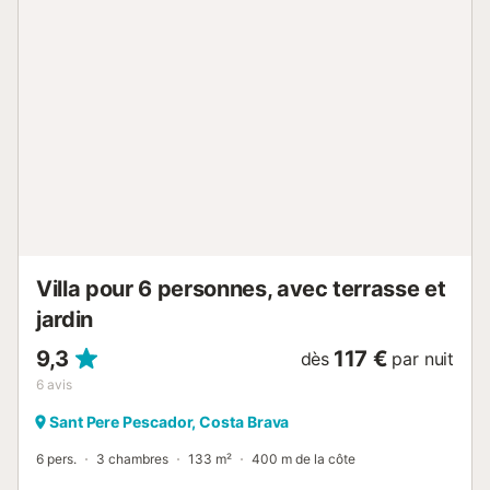
lits individuels. Chaque objet peut être occupé par une
personne en plus (lit supplémentaire ou divan). SALLES DE
BAIN Salle de bains 1(suit): grande et moderne douche et
toilete. Salle de bains 2: douche et toilete SALON/ SALLE À
MANGER Lumineux séjour avec coin cuisine et accès
direct à la terrasse. Meublé confortablement,avec
cheminée. Salon meublé pour 5 personnes, 2 canapé 2/ 3
places Equipements de loisirs: TV, Cable/Satellite CUISINE
Cuisine complètement équipée avec tous les utensiles et la
vaisselle necessaires . Cuisinière électrique et four
Réfrigérateur, congélateur, micro...
Villa pour 6 personnes, avec terrasse et
jardin
9,3
117 €
dès
par nuit
6
avis
Sant Pere Pescador, Costa Brava
6 pers.
3 chambres
133 m²
400 m de la côte