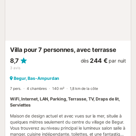
vacances en famille. La région est bordée par la rivière
Fluvià et le parc naturel des Aiguamolls de l'Empordà, où
vous pourrez pratiquer divers sports nautiques tels que la
planche à voile, le kayak et le paddleboard. De nombreux
sentiers de randonnée et pistes cyclables traversent
également le ...
Villa pour 7 personnes, avec terrasse
8,7
244 €
dès
par nuit
3
avis
Begur, Bas-Ampurdan
7 pers.
4 chambres
140 m²
1,8 km de la côte
WiFi, Internet, LAN, Parking, Terrasse, TV, Draps de lit,
Serviettes
Maison de design actuel et avec vues sur la mer, située à
quelques mètres seulement du centre du village de Begur.
Vous trouverez au niveau principal le lumineux salon salle à
manger, cuisine indépendante, toilettes, et une fantastique