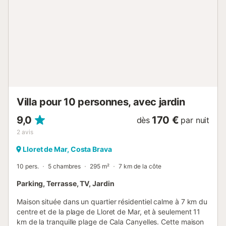
pourrez manger avec vue sur la piscine, les montagnes et
même la mer. Au même étage, nous trouvons le reste de la
maison, une chambre suite avec un lit de 160 cm, deux
chambres avec deux lits simples et une deuxième salle de
bain. Nous avons également accès à un grand espace
barbecue ombragé avec son coin repas extérieur pendant
l'été. Le fait qu'il dispose de 3 chambres et de 2 salles de
bains...
Villa pour 10 personnes, avec jardin
9,0
170 €
dès
par nuit
2
avis
Lloret de Mar, Costa Brava
10 pers.
5 chambres
295 m²
7 km de la côte
Parking, Terrasse, TV, Jardin
Maison située dans un quartier résidentiel calme à 7 km du
centre et de la plage de Lloret de Mar, et à seulement 11
km de la tranquille plage de Cala Canyelles. Cette maison