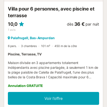
Villa pour 6 personnes, avec piscine et
terrasse
10,0
36 €
dès
par nuit
1
avis
Palafrugell, Bas-Ampurdan
6 pers.
3 chambres
101 m²
450 m de la côte
Piscine, Terrasse, TV
Maison divisée en 3 appartements totalement
indépendants avec piscine partagée, à seulement 1 km de
la plage paisible de Calella de Palafrugell, l'une des plus
belles de la Costa Brava ! Capacité maximale pour 6
personnes. Idéal pour profiter de vacances paisibles en
Annulation GRATUITE
famille sur la Costa Brava ! Cet appartement serait celui
situé au rez-de-chaussée. Dispose d'une terrasse où l'on
peut profiter des petits-déjeuners et des repas au soleil
Voir l’offre
avec vue sur la piscine, salon-salle à manger avec TV et
sortie directe sur la terrasse. Cuisine avec tous les