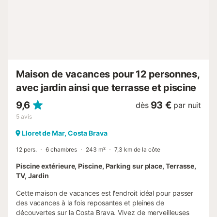
Ventilateurs - Lave-linge - Lave-vaisselle - Machine à café
Nespresso Les draps et les serviettes de douche sont
fournis. Le ménage de fin de séjour est inclus. La région
offre une multitude d'activités touristiques, entre mer et
montagne, avec une offre exceptionnelle de sports
d'aventure, de nature, de shopping, de centres
commerciaux et une gastronomie variée et de grande
Maison de vacances pour 12 personnes,
qualité, allant ...
avec jardin ainsi que terrasse et piscine
9,6
93 €
dès
par nuit
5
avis
Lloret de Mar, Costa Brava
12 pers.
6 chambres
243 m²
7,3 km de la côte
Piscine extérieure, Piscine, Parking sur place, Terrasse,
TV, Jardin
Cette maison de vacances est l'endroit idéal pour passer
des vacances à la fois reposantes et pleines de
découvertes sur la Costa Brava. Vivez de merveilleuses