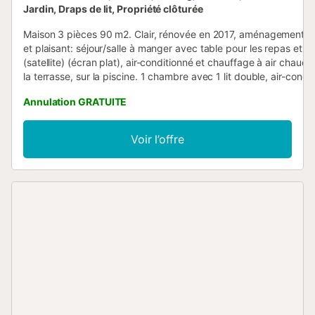
Jardin, Draps de lit, Propriété clôturée
Maison 3 pièces 90 m2. Clair, rénovée en 2017, aménagement fo
et plaisant: séjour/salle à manger avec table pour les repas et T
(satellite) (écran plat), air-conditionné et chauffage à air chaud. 
la terrasse, sur la piscine. 1 chambre avec 1 lit double, air-condi
chauffage à air chaud. Sortie sur la terrasse, sur la piscine. 1 c
Annulation GRATUITE
avec 1 lit double et TV (écran plat), air-conditionné et chauffage 
chaud. Cuisine (four, lave-vaisselle, 4 plaques vitrocéramiques, g
pain, bouilloire électrique, micro-ondes, congélateur, cafetière é
Voir l’offre
avec passe-plat. Douche/WC, WC séparé. Jardinet. Meubles de 
chaises longues, loggia. Belle vue sur les montagnes et le canal.
disposition: fer à repasser, chaise haute pour enfant, lit bébé, s
cheveux. Internet (Connexion WIFI, gratuit). Place de parking (c
Voitures). Veuillez noter: place d'amarrage privée. Maximum 1 an
chien de petite taille autorisé. TV seulement FR, DE. HUTG00881
Nr.:
ESFCTU000017020000589947000000000000000000HUTG00