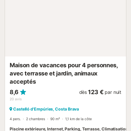
différents spectacles d'animations à Rosas (10 km), la
possibilité de naviguer sur les canaux d'Empuriabrava (3.5
km), plongée sous-marine (à l'Escala à 22 km), ski
nautique (Rosas) et le grand centre de parachutisme
d'Europe en Empuriabrava, en plus d'avoir à quelques
mètres un camp de Pittch & Patt. Vu le calme qui règne
dans cette maison, aucune location n'est accordée à des
groupes de jeunes...
Maison de vacances pour 4 personnes,
avec terrasse et jardin, animaux
acceptés
8,6
123 €
dès
par nuit
20
avis
Castelló d'Empúries, Costa Brava
4 pers.
2 chambres
90 m²
1,1 km de la côte
Piscine extérieure, Internet, Parking, Terrasse, Climatisation, 