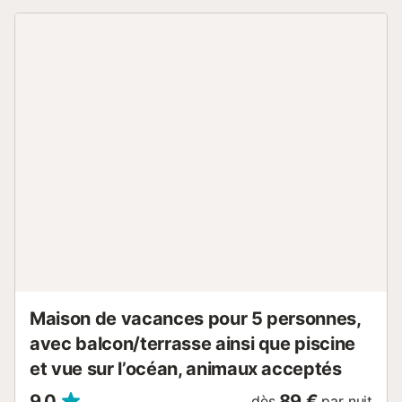
telles que ménage, draps, serviettes etc.. ne sont pas
incluses dans le prix de cette location. Si animaux de
compagnie admis (indiqué dans annonce), un supplément
peut s'appliquer. Seuls les équipements mentionnés
spécifiquement dans cette annonce sont présents. Un
équipement non indiqué n'est pas considéré comme
présent. Sauf indication de borne de charge électrique
présente dans le logement, la recharge des véhicules
électriques est interdite....
Maison de vacances pour 5 personnes,
avec balcon/terrasse ainsi que piscine
et vue sur l’océan, animaux acceptés
9,0
89 €
dès
par nuit