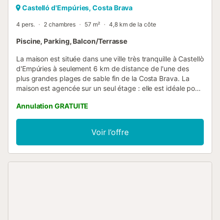
Castelló d'Empúries, Costa Brava
4 pers.
2 chambres
57 m²
4,8 km de la côte
Piscine, Parking, Balcon/Terrasse
La maison est située dans une ville très tranquille à Castellò
d'Empúries à seulement 6 km de distance de l'une des
plus grandes plages de sable fin de la Costa Brava. La
maison est agencée sur un seul étage : elle est idéale pour
les familles de quatre personnes ou pour deux couples.
Annulation GRATUITE
Elle dispose d'une cuisine-salle à manger avec une
ouverture sur un porche extérieur meublé, afin de profiter
des repas sous un énorme mûrier qui apporte de l'ombre,
Voir l’offre
deux chambres doubles, une salle de bains rénovée avec
douche et un salon avec télévision disposant de chaînes
internationales. Depuis le salon, une ouverture vers un
autre porche couvert et protégé du soleil et du vent donne
accès à la piscine privée, de telle manière que les parents
peuvent se reposer à l'ombre tandis que les petits profitent
d'un bain rafraîchissant. C'est un endroit magnifique qui
offre une grande variété d'activités sportives et culturelles
comme par exemple : le musée Dali de Figueres (10 km),