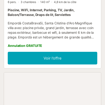
6 pers.
3 chambres
140 m²
4,8 km de la côte
Piscine, WiFi, Internet, Parking, TV, Jardin,
Balcon/Terrasse, Draps de lit, Serviettes
Empordà CostaBravaSi, Santa Cristina d'Aro Magnifique
villa avec piscine privée, grand jardin, terrasse avec coin
repas extérieur, barbecue et wifi, à seulement 6 km de la
plage. Empordà est un hébergement de grande qualité
offrant tout le confort nécessaire pour passer des
Annulation GRATUITE
vacances inoubliables sur la Costa Brava. Au rez-de-
chaussée, vous trouverez un séjour/salle à manger avec
accès au jardin et à la piscine, une cuisine équipée, une
Voir l’offre
chambre avec un lit double et une salle de bains. À l'étage,
deux autres chambres (l'une avec un lit double et l'autre
avec deux lits simples), une salle de bains et une terrasse
donnant sur la piscine. À l'extérieur, vous profiterez
également d'un coin repas extérieur, d'un barbecue, d'une
terrasse meublée et de transats dans le solarium. La
maison dispose d'une longue liste de services et
d'équipements supplémentaires : - Piscine privée - Jardin
- Barbecue - Terrasse avec table et chaises - Douche
extérieure - Chaises longues - Wifi - Télévision connectée -