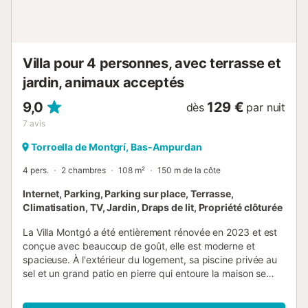
offre un mélange parfait de tranquillité et d'atmosphère
côtière animée, vous permettant de savourer le charme
unique de Calonge et de la Costa Brava. Découvrez le
mélange parfait de confort, de commodité et d'attrait
Villa pour 4 personnes, avec terrasse et
côtier dans cet héberg...
jardin, animaux acceptés
9,0
129 €
dès
par nuit
7
avis
Torroella de Montgrí, Bas-Ampurdan
4 pers.
2 chambres
108 m²
150 m de la côte
Internet, Parking, Parking sur place, Terrasse,
Climatisation, TV, Jardin, Draps de lit, Propriété clôturée
La Villa Montgó a été entièrement rénovée en 2023 et est
conçue avec beaucoup de goût, elle est moderne et
spacieuse. À l'extérieur du logement, sa piscine privée au
sel et un grand patio en pierre qui entoure la maison se
distinguent, avec une grande variété de meubles
d'extérieur qui rendront votre séjour très confortable, et où