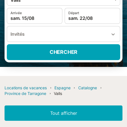
Valls
Arrivée
Départ
sam. 15/08
sam. 22/08
Invités
CHERCHER
Locations de vacances
Espagne
Catalogne
Province de Tarragone
Valls
Tout afficher