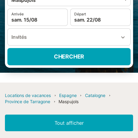
Maspujols
Arrivée
Départ
sam. 15/08
sam. 22/08
Invités
CHERCHER
Locations de vacances
Espagne
Catalogne
Province de Tarragone
Maspujols
Tout afficher