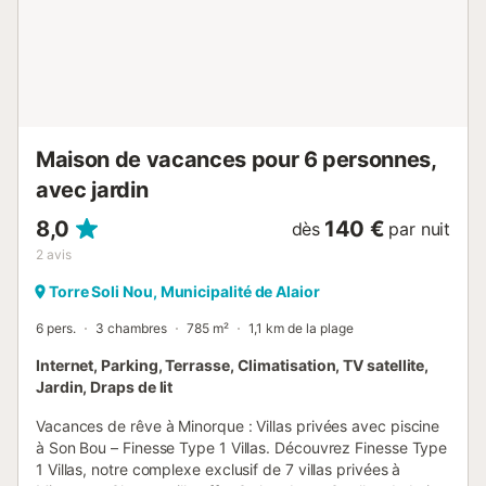
méditerranéennes avec des accents modernes. Profitez
du confort d'un grand lit, d'une armoire et d'une salle de
bain entièrement équipée avec baignoire. Au rez-de-
chaussée se trouve une deuxième chambre décorée dans
des tons blancs qui respirent l'énergie et la personnalité.
L'appartement dispose d'une salle de bain privée
entièrement équipée avec do...
Maison de vacances pour 6 personnes,
avec jardin
8,0
140 €
dès
par nuit
2
avis
Torre Soli Nou, Municipalité de Alaior
6 pers.
3 chambres
785 m²
1,1 km de la plage
Internet, Parking, Terrasse, Climatisation, TV satellite,
Jardin, Draps de lit
Vacances de rêve à Minorque : Villas privées avec piscine
à Son Bou – Finesse Type 1 Villas. Découvrez Finesse Type
1 Villas, notre complexe exclusif de 7 villas privées à