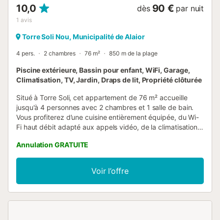
10,0
90 €
dès
par nuit
1
avis
Torre Soli Nou, Municipalité de Alaior
4 pers.
2 chambres
76 m²
850 m de la plage
Piscine extérieure, Bassin pour enfant, WiFi, Garage,
Climatisation, TV, Jardin, Draps de lit, Propriété clôturée
Situé à Torre Soli, cet appartement de 76 m² accueille
jusqu'à 4 personnes avec 2 chambres et 1 salle de bain.
Vous profiterez d’une cuisine entièrement équipée, du Wi-
Fi haut débit adapté aux appels vidéo, de la climatisation,
d’une télévision, d’un lave-linge et d’un espace de travail
Annulation GRATUITE
dédié. Un lit bébé est à votre disposition pour plus de
confort et l’enregistrement autonome est proposé. Sortez
sur vos terrasses privées, couvertes et découvertes,
Voir l’offre
offrant de superbes vues sur la mer et la montagne. Le
jardin commun offre un espace extérieur supplémentaire,
tandis que la piscine extérieure partagée et la piscine pour
enfants vous invitent à la baignade. Une douche extérieure
est également à votre disposition. Pour vous garer, vous