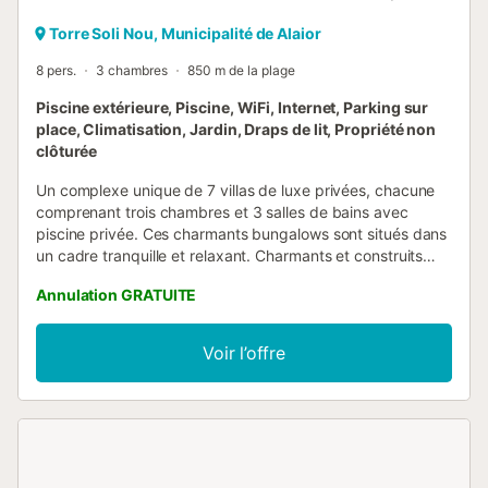
Torre Soli Nou, Municipalité de Alaior
8 pers.
3 chambres
850 m de la plage
Piscine extérieure, Piscine, WiFi, Internet, Parking sur
place, Climatisation, Jardin, Draps de lit, Propriété non
clôturée
Un complexe unique de 7 villas de luxe privées, chacune
comprenant trois chambres et 3 salles de bains avec
piscine privée. Ces charmants bungalows sont situés dans
un cadre tranquille et relaxant. Charmants et construits
dans un style moderne mais minorquin, ils sont situés en
Annulation GRATUITE
haut de Torre Soli Nou avec de jolies vues sur la
campagne minorquine. Toutes sont magnifiquement
meublées selon des normes élevées et peuvent accueillir
Voir l’offre
six personnes. Chaque villa dispose d'un salon spacieux
avec des meubles en merisier, un canapé confortable, des
fauteuils et un équipement TV complet; satellite et DVD. La
cuisine est entièrement équipée selon des normes élevées.
La salle à manger est délicieusement simple avec une
table en verre et six chaises modernes, un plaisir pour les