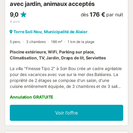
deuxième ch...
avec jardin, animaux acceptés
9,0
176 €
dès
par nuit
4
avis
Torre Soli Nou, Municipalité de Alaior
5 pers.
3 chambres
186 m²
1 km de la plage
Piscine extérieure, WiFi, Parking sur place,
Climatisation, TV, Jardin, Draps de lit, Serviettes
La villa "Finesse Tipo 2" à Son Bou crée un cadre agréable
pour des vacances avec vue sur la mer des Baléares. La
propriété de 2 étages se compose d'un salon, d'une
cuisine entièrement équipée, de 3 chambres et de 3 salles
de bains et peut accueillir 5 personnes. Parmi les
Annulation GRATUITE
équipements sur place, on trouve un haut Wi-Fi permet
des appels vidéo, une télévision, la climatisation, une
machine à laver et un lave-vaisselle. Un lit bébé et une
Voir l’offre
chaise haute sont également disponibles (moyennant des
frais). La villa dispose d'un espace extérieur privé avec
une piscine, un jardin, une terrasse couverte, un balcon, un