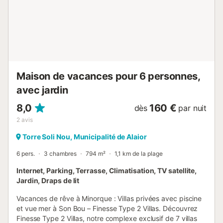
que de novembre à mai, l'offre complémentaire dans la
région peut être réduite. Il n'y a pas de service de
transport public. Un lit bébé avec draps et une chaise
haute sont disponibles pour un coût supplémentaire. Ces
frais peuvent être réglés à la réception à l'arrivée.
L'écotaxe doit être payée lors du check-in....
Maison de vacances pour 6 personnes,
avec jardin
8,0
160 €
dès
par nuit
2
avis
Torre Soli Nou, Municipalité de Alaior
6 pers.
3 chambres
794 m²
1,1 km de la plage
Internet, Parking, Terrasse, Climatisation, TV satellite,
Jardin, Draps de lit
Vacances de rêve à Minorque : Villas privées avec piscine
et vue mer à Son Bou – Finesse Type 2 Villas. Découvrez
Finesse Type 2 Villas, notre complexe exclusif de 7 villas