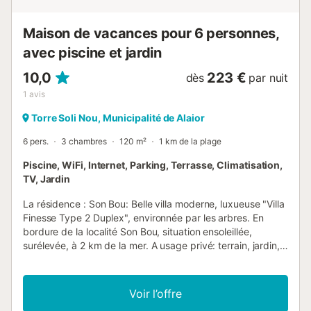
Maison de vacances pour 6 personnes,
avec piscine et jardin
10,0
223 €
dès
par nuit
1
avis
Torre Soli Nou, Municipalité de Alaior
6 pers.
3 chambres
120 m²
1 km de la plage
Piscine, WiFi, Internet, Parking, Terrasse, Climatisation,
TV, Jardin
La résidence : Son Bou: Belle villa moderne, luxueuse "Villa
Finesse Type 2 Duplex", environnée par les arbres. En
bordure de la localité Son Bou, situation ensoleillée,
surélevée, à 2 km de la mer. A usage privé: terrain, jardin,
piscine (4 x 10 m, disponibilité saisonnière: 30.Avr. -
24.Oct.). Infrastructures de la Maison: Connexion WIFI, air-
conditionné, lave-linge. Place de parking près de la maison
Voir l’offre
sur le terrain. Magasins 2 km, magasin d'alimentation 2 km,