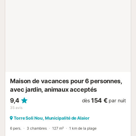
disposez d’une place de garage commune ainsi que de
places dans la rue. La propriété se trouve à proximité des
transports en commun et de la plage. Veuillez noter que
les événements ne sont pas autorisés sur place....
Maison de vacances pour 6 personnes,
avec jardin, animaux acceptés
9,4
154 €
dès
par nuit
35
avis
Torre Soli Nou, Municipalité de Alaior
6 pers.
3 chambres
127 m²
1 km de la plage