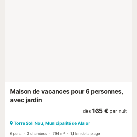
barbecue et une douche extérieure. Une place de parking
est disponible sur la propriété et un parking gratuit est
disponible dans la rue. Les familles avec enfants sont les
bienvenues. Les animaux domestiques ne sont pas
autorisés. Les serviettes de plage/piscine sont fournies. Il
est recommandé aux clients de louer une voiture pendant
leur séjour. Cette propriété dispose d'un éclairage à
économie d'énergie....
Maison de vacances pour 6 personnes,
avec jardin
165 €
dès
par nuit
Torre Soli Nou, Municipalité de Alaior
6 pers.
3 chambres
794 m²
1,1 km de la plage