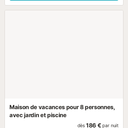
supermarché 1 km, restaurant 2 km, arrêt de bus "Son
Bou" 450 m, plage de sable 2 km. Terrain de golf (18
trous) 20 km, tennis 1.9 km, centre équestre 1 km. Veuillez
noter: voiture recommandée. Adapté(e) aux familles,
indiqué pour séniors. Bien convenant à 6 adultes groupes
de jeunes sur demande seulement. Déchargement et
chargement des bagages à la location de vacances.
Aéroport 20 km de la maison. Catégorie et Standing :
Aménagement intérieur de haut standing. Mobilier assorti
et confortable. Pour les clients qui souhaitent un intérieur
de grande qualité. Le logement : "Villas Finesse Type 2
Duplex", villa 4 pièces 120 m2 sur 2 niveaux, situation sud.
Logement idéal pour 6 adultes. Aménagement confortable
et luxueux: séjour/chambre à coucher avec TV (satellite),
écran plat et DVD. 1 chambre double avec 2 lits (90 cm,
longueur 200 cm). 1 chambre double avec 2 lits (90 cm,
longueur 200 cm). Cuisine ouverte (4 plaques de...
Maison de vacances pour 8 personnes,
avec jardin et piscine
186 €
dès
par nuit