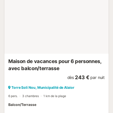
repas. La suite parentale, décorée en bleu et blanc, allie
design moderne et classique. Un lit King-size, un dressing
et une salle de bain attenante entièrement équipée avec
jacuzzi complètent cette chambre majestueuse. La
deuxième chambre décorée en rouge profond et blanc
inspire énergie et personnalité et dispose de son propre
dressing et de sa salle de bain complète avec douche
d'hydromassage. La troisième chambre, aux tons
ensoleillés d'orange et de vert, en fera un favori sûr auprès
des plus jeunes visiteurs. Toutes les chambres ont une
télévision. La villa dispose également d'une autre salle de
bain, complète ...
Maison de vacances pour 6 personnes,
avec balcon/terrasse
243 €
dès
par nuit
Torre Soli Nou, Municipalité de Alaior
6 pers.
3 chambres
1 km de la plage
Balcon/Terrasse