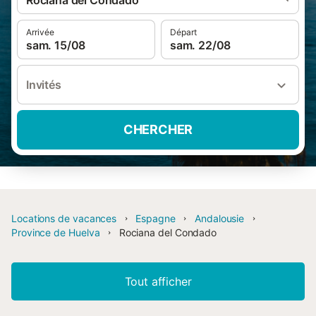
Rociana del Condado
Arrivée
Départ
sam. 15/08
sam. 22/08
Invités
CHERCHER
Locations de vacances
Espagne
Andalousie
Province de Huelva
Rociana del Condado
Tout afficher