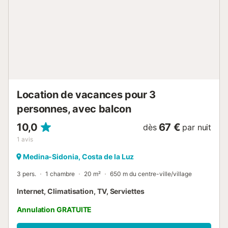
au Museo Etnográfico. Suivez l'idyllique chemin côtier
Camino Natural de Rota et promenez-vous dans les marais
salants de Chiclana. Faites une excursion au Zoo de
Castellar et écoutez le silence de la nature lors d'un pique-
nique au Parque Natural de los Toruños....
Location de vacances pour 3
personnes, avec balcon
10,0
67 €
dès
par nuit
1
avis
Medina-Sidonia, Costa de la Luz
3 pers.
1 chambre
20 m²
650 m du centre-ville/village
Internet, Climatisation, TV, Serviettes
Annulation GRATUITE