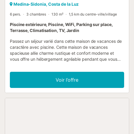
Medina-Sidonia, Costa de la Luz
6 pers.
3 chambres
130 m²
1,5 km du centre-ville/village
Piscine extérieure, Piscine, WiFi, Parking sur place,
Terrasse, Climatisation, TV, Jardin
Passez un séjour varié dans cette maison de vacances de
caractère avec piscine. Cette maison de vacances
spacieuse allie charme rustique et confort moderne et
vous offre un hébergement agréable pendant que vous
découvrez de charmantes destinations avec vos amis ou
votre famille. Essayez de délicieuses recettes de tapas,
planifiez vos activités autour d'un repas convivial, laissez-
Voir l’offre
vous imprégner par l'atmosphère chaleureuse au coin du
feu lors d'une joyeuse soirée de jeux ou profitez ensemble
d'une agréable soirée cinéma. Servez votre petit-déjeuner
avec vue sur le vaste paysage et faites tranquillement des
longueurs dans la grande piscine dès le réveil, avant que
les enfants ne s'en emparent. Détendez-vous sur la chaise
longue, dégustez un verre de vin au coucher du soleil et
allumez le barbecue. Visitez les trésors archéologiques de
Medina Sidonia et apprenez-en plus sur l'histoire romaine