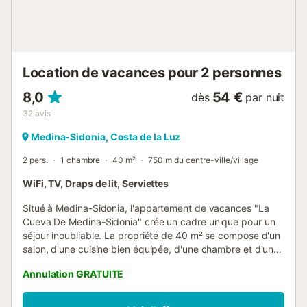
Location de vacances pour 2 personnes
8,0
54 €
dès
par nuit
32
avis
Medina-Sidonia, Costa de la Luz
2 pers.
1 chambre
40 m²
750 m du centre-ville/village
WiFi, TV, Draps de lit, Serviettes
Situé à Medina-Sidonia, l'appartement de vacances "La
Cueva De Medina-Sidonia" crée un cadre unique pour un
séjour inoubliable. La propriété de 40 m² se compose d'un
salon, d'une cuisine bien équipée, d'une chambre et d'une
salle de bains et peut accueillir 2 personnes. Les
Annulation GRATUITE
équipements sur place comprennent le Wi-Fi haut débit
(adapté aux appels vidéo), un espace de travail dédié
pour le télétravail, une télévision, un ventilateur, une