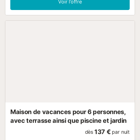
Voir l’offre
machine à laver et un lave-vaisselle. Cet appartement de
vacances dispose également d'une terrasse couverte
privée. La région voisine offre une variété de sentiers ainsi
que des villages de montagne et de bord de mer. Les
transports publics sont situés à quelques minutes de
marche de la propriété. Les familles avec enfants sont les
bienvenues. 1 animal de compagnie est autorisé (payant).
Il est interdit de fumer, d'organiser des fêtes et de célébrer
des événements. La climatisation n'est pas disponible. La
propriété a un intérieur sans marche. La propriété n'a pas
de fenêtres....
Maison de vacances pour 6 personnes,
avec terrasse ainsi que piscine et jardin
137 €
dès
par nuit