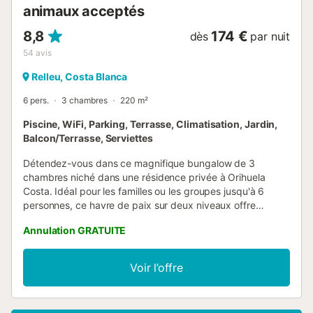
animaux acceptés
8,8
174 €
dès
par nuit
54
avis
Relleu, Costa Blanca
6 pers.
3 chambres
220 m²
Piscine, WiFi, Parking, Terrasse, Climatisation, Jardin,
Balcon/Terrasse, Serviettes
Détendez-vous dans ce magnifique bungalow de 3
chambres niché dans une résidence privée à Orihuela
Costa. Idéal pour les familles ou les groupes jusqu'à 6
personnes, ce havre de paix sur deux niveaux offre
confort, intimité et de nombreux équipements sur place.
Annulation GRATUITE
La maison dispose d'une cuisine entièrement équipée avec
lave-linge, sèche-linge et lave-vaisselle, de deux salles de
bains modernes et d'un salon lumineux donnant sur une
Voir l’offre
spacieuse terrasse. De là, vous pourrez admirer le coucher
de soleil sur la piscine et le jardin communs tout en dînant
en plein air à la table d'extérieur. Deux places de parking