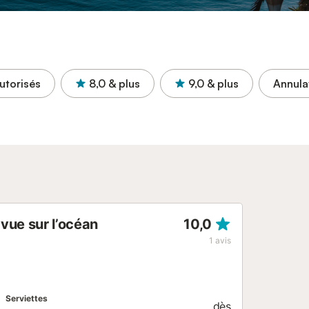
utorisés
8,0
& plus
9,0
& plus
Annula
vue sur l’océan
10,0
1
avis
Serviettes
dès