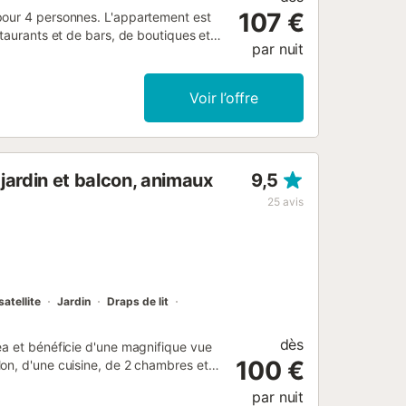
107 €
pour 4 personnes. L'appartement est
staurants et de bars, de boutiques et
par nuit
 comprend 2 chambres et 2 salles de
 mer, ainsi que de magnifiques vues sur
ng, d'activités sportives,
Voir l’offre
pour passer vos vacances en Espagne en
ion, télévision et hi-fi - salle à
 espagnole) - machine à laver dans la
trique, four électrique, micro-ondes,
jardin et balcon, animaux
9,5
lectrique, mixeur, grille-pain et
tion, 2 lits simples avec lit gigogne
25
avis
size (mesurant 200 par 160 cm) et
, douche, toilettes et sèche-cheveux -
satellite
Jardin
Draps de lit
dès
ea et bénéficie d'une magnifique vue
100 €
on, d'une cuisine, de 2 chambres et
onc accueillir 4 personnes. Les
par nuit
a climatisation ainsi qu'une machine