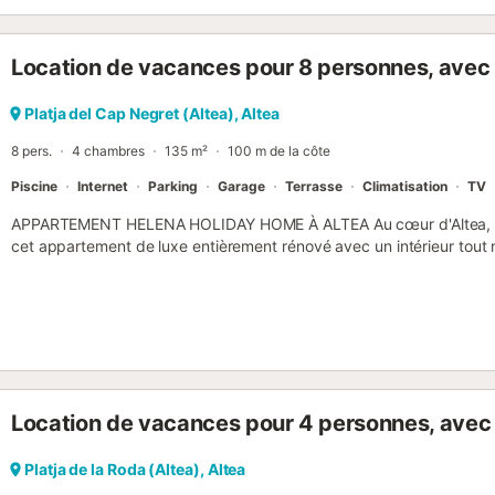
Location de vacances pour 8 personnes, avec 
Platja del Cap Negret (Altea), Altea
8 pers.
4 chambres
135 m²
100 m de la côte
Piscine
Internet
Parking
Garage
Terrasse
Climatisation
TV
APPARTEMENT HELENA HOLIDAY HOME À ALTEA Au cœur d'Altea, à 5
cet appartement de luxe entièrement rénové avec un intérieur tout n
décoration et l'ameublement modernes créent une atmosphère agré
vraiment vous ressourcer. Le complexe d'appartements borde le ch
divers restaurants, bars et boutiques, un emplacement unique. Tout
donc laisser la voiture au garage ! L'appartement dispose d'une p
rafraîchissante dans la mer Méditerranée est bien sûr également tr
voiture dans le garage souterrain, qui dispose également d'une bor
électrique. L'appartement Helena est-il complet pendant la périod
Location de vacances pour 4 personnes, avec 
Bahia Blanca à Altea ! Agencement de l'appartement Helena L'appar
d'un complexe de 5 étages au total, accessible par escalier ou asc
d'un coin salon, d'un coin repas et d'une Smart TV avec chaînes née
Platja de la Roda (Altea), Altea
entièrement équipée avec un bar à manger et comprend un réfrigéra