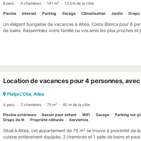
8 pers.
4 chambres
141 m²
1,5 km de la côte
Piscine
Internet
Parking
Garage
Climatisation
Jardin
Draps d
Un élégant bungalow de vacances à Altea, Costa Blanca pour 8 per
de bains. Rassemblez votre famille ou vos amis les plus proches e
vous n'oublierez pas de sitôt ! Située sur les contreforts d'Altea Hill
est le lieu de rencontre idéal pour des vacances merveilleuses. La dé
magnifiques. La cuisine gastronomique et le grand salon impressionn
retrouver et se détendre après une journée à la plage. Le salon disp
gratuit (fibre optique), d'un canapé confortable, de la climatisation
passer les soirées fraîches tout en profitant d'un livre ou d'une parti
équipée de tous les appareils électroménagers et ustensiles culinair
Location de vacances pour 4 personnes, avec b
agréable expérience culinaire. La décoration de la suite parentale es
king-size vous attend, avec une armoire intégrée, la climatisation et
de bain dispose d'une combinaison baignoire-douche avec toilettes 
Platja L'Olla, Altea
l'une au premier étage et l'autre au troisième étage, disposent de lit
4 pers.
2 chambres
75 m²
40 m de la côte
climatisation dans deux des chamb...
Piscine extérieure
Bassin pour enfant
WiFi
Garage
Parking sur p
Draps de lit
Propriété clôturée
Serviettes
Situé à Altea, cet appartement de 75 m² se trouve à proximité de la
cuisine entièrement équipée, 2 chambres et 1 salle de bains et peut