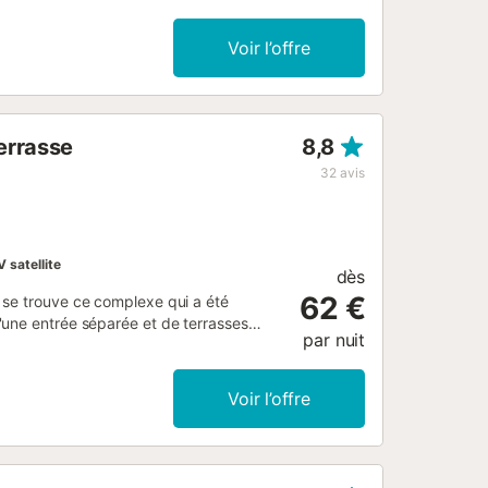
rivé avec une piscine, un jardin, une
arking sont disponibles sur la
Voir l’offre
t interdit de fumer et de célébrer des
errasse
8,8
32
avis
V satellite
dès
62 €
 se trouve ce complexe qui a été
'une entrée séparée et de terrasses
par nuit
l'énergie solaire au niveau le plus bas
ite le gardien qui accueille les hôtes et
ble sur demande. Vous avez également la
Voir l’offre
mplexe se trouve sur une route privée et
passage des yachts. En descendant vers
vea, avec sa belle plage, de
it d'enfant disponible sur demande. Tous