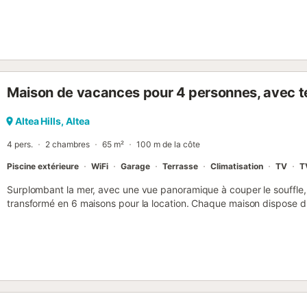
à laver. Le point fort de cet hébergement est son espace extérieur p
terrasse plein air, un balcon et une douche extérieure. 2 places de p
propriété. Un maximum de 2 animaux domestiques est autorisé. Il es
événements....
Maison de vacances pour 4 personnes, avec t
Altea Hills, Altea
4 pers.
2 chambres
65 m²
100 m de la côte
Piscine extérieure
WiFi
Garage
Terrasse
Climatisation
TV
T
Surplombant la mer, avec une vue panoramique à couper le souffle,
transformé en 6 maisons pour la location. Chaque maison dispose d
individuelles. La belle piscine au sel avec chauffage de la piscine à 
n'est utilisée que par ces 6 logements. Dans l'une de ces maisons hab
entretient le jardin et la piscine. L'utilisation du jacuzzi est possi
possibilité de recharger votre voiture électrique à la maison. Le co
est absolument calme. Le week-end, il est possible d'observer le 
Javea, vous trouverez de nombreux restaurants intéressants et à Ja
nombreuses possibilités culinaires et culturelles s'offrent à vous. L