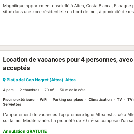
Magnifique appartement ensoleillé à Altea, Costa Blanca, Espagne 
situé dans une zone résidentielle en bord de mer, à proximité de re
de supermarchés, et à 50 m de la plage Albir-Altea. L'appartement
bains. Le logement offre intimité, vues imprenables sur la baie et la
la plage. Son confort et la proximité de la plage, des lieux de shoppi
d'installations de loisirs et de sorties en font un excellent choix 
famille ou entre amis. Intérieur de l'appartement - salon avec climatisat
manger - 2 chambres et 2 salles de bains - télévision par câble (TV
salle de bains Cuisine - cuisine ouverte avec plaque de cuisson élec
Location de vacances pour 4 personnes, avec 
lave-vaisselle, réfrigérateur-congélateur, machine à café, bouilloire é
presse-agrumes Chambres et salles de bains - chambre avec climatisa
acceptés
(mesurant 200 par 90 cm) - chambre avec climatisation, lit queen-
salle de bain attenante - salle de bain attenante avec lavabo simple
Platja del Cap Negret (Altea), Altea
salle de bain avec lavabo simple, douche et t...
4 pers.
2 chambres
70 m²
50 m de la côte
Piscine extérieure
WiFi
Parking sur place
Climatisation
TV
TV 
Serviettes
L'appartement de vacances Top première ligne Altea est situé à Alt
sur la mer Méditerranée. La propriété de 70 m² se compose d'un sal
d'une salle de bain ainsi que de toilettes supplémentaires et peut d
Annulation GRATUITE
équipements supplémentaires comprennent le Wi-Fi, une télévision, l