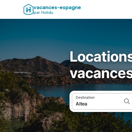
vacances-espagne
par Holidu
Locations
vacances
Destination