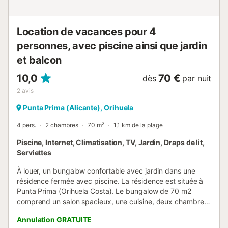
pneumatiques, des bouées de plongée et des
équipements de plongée avec tuba peuvent être loués sur
demande et moy...
Location de vacances pour 4
personnes, avec piscine ainsi que jardin
et balcon
10,0
70 €
dès
par nuit
2
avis
Punta Prima (Alicante), Orihuela
4 pers.
2 chambres
70 m²
1,1 km de la plage
Piscine, Internet, Climatisation, TV, Jardin, Draps de lit,
Serviettes
À louer, un bungalow confortable avec jardin dans une
résidence fermée avec piscine. La résidence est située à
Punta Prima (Orihuela Costa). Le bungalow de 70 m2
comprend un salon spacieux, une cuisine, deux chambres,
deux salles de bain, une terrasse et un jardin. La maison
Annulation GRATUITE
est entièrement équipée pour un séjour confortable et