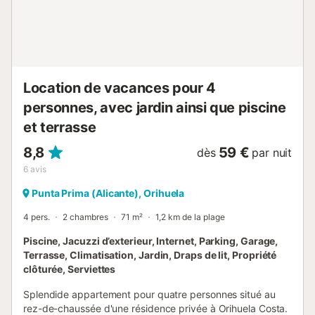
propriété. Plongez dans les eaux cristallines tout en
profitant de la brise marine et du doux bruit des vagues. Si
vous préférez la plage, elle se trouve à quelques pas
pour...
Location de vacances pour 4
personnes, avec jardin ainsi que piscine
et terrasse
8,8
59 €
dès
par nuit
6
avis
Punta Prima (Alicante), Orihuela
4 pers.
2 chambres
71 m²
1,2 km de la plage
Piscine, Jacuzzi d’exterieur, Internet, Parking, Garage,
Terrasse, Climatisation, Jardin, Draps de lit, Propriété
clôturée, Serviettes
Splendide appartement pour quatre personnes situé au
rez-de-chaussée d'une résidence privée à Orihuela Costa.