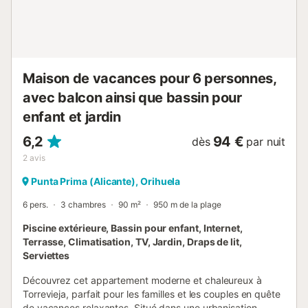
satellites et d'une terrasse de 25 mètres carrés où vous
pourrez profiter d'une vue sur la mer. La résidence
propose des piscines partagées dont une chauffée de
octobre à la mi-mai, un jacuzzi chauffant. Une piscine pour
les enfants et une aire de jeux et un parking privé couvert.
Sa localisation est inégalable : à quelques pas de la plage
Maison de vacances pour 6 personnes,
de sable et de rochers, à 100 mètres de restaurants et de
avec balcon ainsi que bassin pour
cafés, et à seulement 500 mètres d'un sup...
enfant et jardin
6,2
94 €
dès
par nuit
2
avis
Punta Prima (Alicante), Orihuela
6 pers.
3 chambres
90 m²
950 m de la plage
Piscine extérieure, Bassin pour enfant, Internet,
Terrasse, Climatisation, TV, Jardin, Draps de lit,
Serviettes
Découvrez cet appartement moderne et chaleureux à
Torrevieja, parfait pour les familles et les couples en quête
de vacances relaxantes. Situé dans une urbanisation