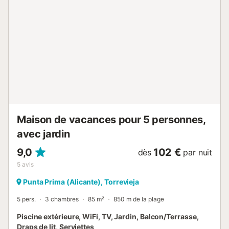
également profiter de la piscine commune, des zones de
jardin et du parking gratuit. En raison de son emplacement
stratégique à proximité des zones de loisirs, des magasins
et des restaurants, cette destination est idéale pour passer
quelques jours de congé en famille ou entre amis....
Maison de vacances pour 5 personnes,
avec jardin
9,0
102 €
dès
par nuit
5
avis
Punta Prima (Alicante), Torrevieja
5 pers.
3 chambres
85 m²
850 m de la plage
Piscine extérieure, WiFi, TV, Jardin, Balcon/Terrasse,
Draps de lit, Serviettes