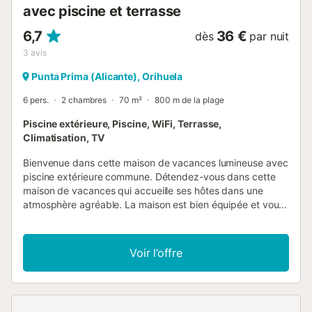
avec piscine et terrasse
6,7
36 €
dès
par nuit
3
avis
Punta Prima (Alicante), Orihuela
6 pers.
2 chambres
70 m²
800 m de la plage
Piscine extérieure, Piscine, WiFi, Terrasse,
Climatisation, TV
Bienvenue dans cette maison de vacances lumineuse avec
piscine extérieure commune. Détendez-vous dans cette
maison de vacances qui accueille ses hôtes dans une
atmosphère agréable. La maison est bien équipée et vous
attend avec trois terrasses, de sorte que vous trouverez
un bon endroit à tout moment de la journée. Lorsque vous
rentrez de vos activités, vous pouvez faire un barbecue
Voir l’offre
ensemble et prendre un verre sur le canapé du salon tout
en discutant des expériences de la journée. La maison
offre à ses visiteurs une piscine extérieure commune dans
laquelle vous pourrez vous rafraîchir. Si vous préférez la