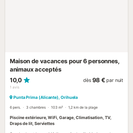
naturel protégé. Les amateurs de bateaux peuvent visiter
le port de plaisance et se promener le long de la
promenade en bord de mer tout en observant les bateaux.
Vous pouvez visiter le parc naturel protégé Las Lagunas
de la Mata, avec ses impressionnantes lagunes roses, idéal
pour d'agréables promenades à pied ou à vélo au cœur de
la nature. Amusez-vous bien dans la belle région de
Valence en Espagne !...
Maison de vacances pour 6 personnes,
animaux acceptés
10,0
98 €
dès
par nuit
1
avis
Punta Prima (Alicante), Orihuela
6 pers.
3 chambres
103 m²
1,2 km de la plage
Piscine extérieure, WiFi, Garage, Climatisation, TV,
Draps de lit, Serviettes