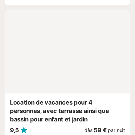
serviette sur l'épaule et rafraîchissez-vous dans la
magnifique piscine commune. Offrez-vous un jus d'orange
fraîchement pressé sur votre terrasse et discutez ici le soir
autour d'un verre de vin. Découvrez les plages de sable fin
comme Playa de la Zenia ou Cabo Roig, faites du vélo à
travers le pittoresque paysage côtier ou des randonnées
dans le parc naturel Lagunas de La Mata. Visitez des villes
historiques comme Orihuela ou Torrevieja, flânez dans les
ruelles sinueuses, admirez les églises et les musées et
goûtez aux spécialités locales dans de charmants bars à
tapas. Découvrez les marchés hebdomadaires animés des
environs ou détendez-vous lors d'une excursion en bateau
le long de la côte....
Location de vacances pour 4
personnes, avec terrasse ainsi que
bassin pour enfant et jardin
9,5
59 €
dès
par nuit