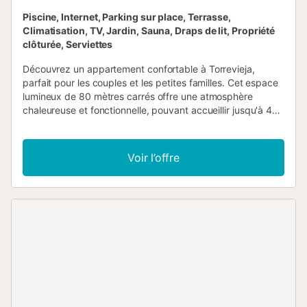
Piscine, Internet, Parking sur place, Terrasse,
Climatisation, TV, Jardin, Sauna, Draps de lit, Propriété
clôturée, Serviettes
Découvrez un appartement confortable à Torrevieja,
parfait pour les couples et les petites familles. Cet espace
lumineux de 80 mètres carrés offre une atmosphère
chaleureuse et fonctionnelle, pouvant accueillir jusqu'à 4
personnes. Le logement dispose de deux chambres bien
agencées : une chambre principale avec un lit double et
une autre avec deux lits simples, idéale pour les enfants ou
Voir l’offre
les accompagnants. Tous les espaces sont équipés de la
climatisation pour garantir votre confort tout au long de
l'année. La cuisine américaine est entièrement équipée
avec des appareils électroménagers de dernière
génération, incluant réfrigérateur, congélateur, lave-linge,
lave-vaisselle, four, machine à café et tous les ustensiles
nécessaires pour préparer de délicieux repas. Deux
télévisions vous permettront de profiter de moments de
divertissement. L'appartement dispose de deux salles de
bains avec douche, facilitant la cohabitation et accélérant
les routines matinales. L'espace extérieur est un véritable