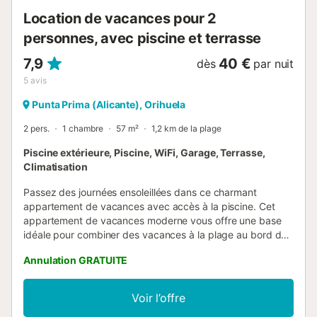
d'ambiance. L'environnement est magnifique et très sûr
Location de vacances pour 2
pour les enfants. Les jardins sont...
personnes, avec piscine et terrasse
7,9
40 €
dès
par nuit
5
avis
Punta Prima (Alicante), Orihuela
2 pers.
1 chambre
57 m²
1,2 km de la plage
Piscine extérieure, Piscine, WiFi, Garage, Terrasse,
Climatisation
Passez des journées ensoleillées dans ce charmant
appartement de vacances avec accès à la piscine. Cet
appartement de vacances moderne vous offre une base
idéale pour combiner des vacances à la plage au bord de
la Méditerranée avec de charmantes excursions. Préparez
Annulation GRATUITE
de délicieux plats avec des ingrédients frais du marché,
planifiez vos activités en prenant des repas détendus et
installez-vous confortablement avec un livre ou un jeu de
Voir l’offre
société après une journée bien remplie. Jetez votre