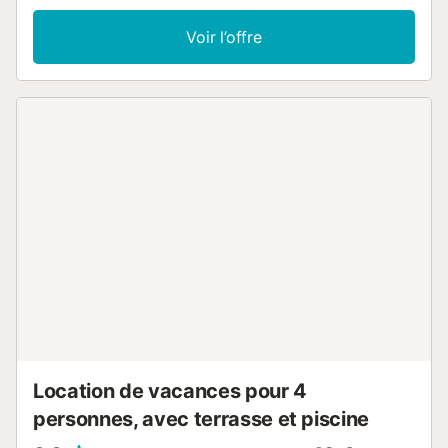
reposant : meubles, appareils de cuisine, climatisation
(dans le salon), ustensiles de cuisine, linge de lit et
Voir l’offre
serviettes. Accès Internet disponible. Télévision espagnole.
La résidence dispose d'une place de parking pour une
voiture. Hébergement pour un maximum de 4 personnes !
(animaux non admis !). Magasins, bars et restaurants à
proximité. L'enregistrement se fait de 15h00 à 19h00 du
lundi au vendredi et de 14h00 à 15h00 le samedi. Le
départ s'effectue de 09h00 à 11h00. Départ ou arrivée en
dehors des heures d'ouverture, le dimanche, les week-
ends et les jours fériés, un supplément de 20 euros sera
facturé. Horaires du bureau : Lundi - Vendredi de 9h00 à
19h00, Samedi de 10h00 à 15h00, Dimanche - fermé. Une
caution de 200 euros est demandée lors de
l'enregistrement....
Location de vacances pour 4
personnes, avec terrasse et piscine