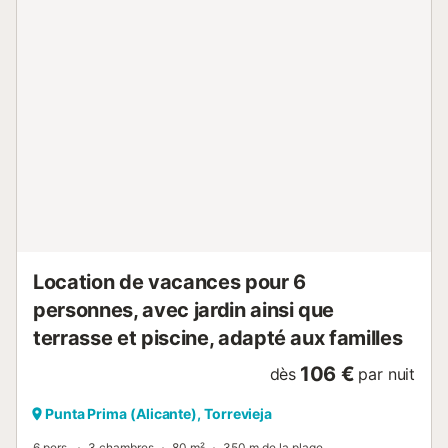
plage, vous pouvez vous y rendre à pied. Pour les
golfeurs, la situation est parfaite, car trois terrains de golf
se trouvent à proximité immédiate. Vous pouvez
également découvrir le monde sous-marin fascinant en
faisant de la plongée avec tuba ou en pratiquant des
sports nautiques. Dans les montagnes verdoyantes
derrière la côte blanche, vous pouvez partir à la
découverte de la gastronomie. La station balnéaire très
prisée de Torrevieja vaut également le détour avec son lac
salé rose et sa belle réserve naturelle Las Salinas de
Torrevieja....
Location de vacances pour 6
personnes, avec jardin ainsi que
terrasse et piscine, adapté aux familles
106 €
dès
par nuit
Punta Prima (Alicante), Torrevieja
6 pers.
3 chambres
80 m²
350 m de la plage