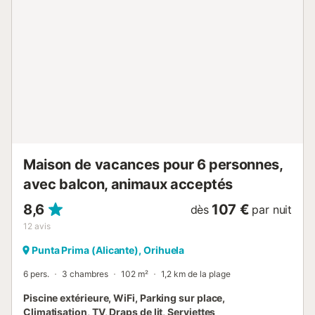
idéal pour accueillir jusqu'à 4 personnes et leur offrir un
séjour agréable. De plus, son bon emplacement offre un
accès proche à une variété de services et d'attractions. À
700 mètres, vous trouverez un supermarché, une
pharmacie et une sélection de boutiques locales. À 1,5 km,
les plages et les restaurants de Punta Prima vous invitent à
profiter des journées ensoleillées au bord de la mer. Vous
pouvez explorer la beauté de la côte à pied ou à vélo. À 3
km, vous trouverez le grand centre commercial Zénia, qui
répond à tous vos besoins en matière de shopping et de
diver...
Maison de vacances pour 6 personnes,
avec balcon, animaux acceptés
8,6
107 €
dès
par nuit
12
avis
Punta Prima (Alicante), Orihuela
6 pers.
3 chambres
102 m²
1,2 km de la plage
Piscine extérieure, WiFi, Parking sur place,
Climatisation, TV, Draps de lit, Serviettes