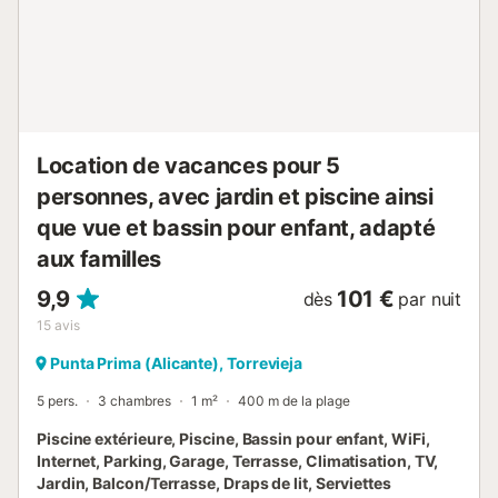
atout : une terrasse de 30 mètres carrés avec un jardin
meublé et un terrain clos de 120 mètres carrés où vous
pourrez vous détendre et profiter du plein air. Un détail
important est le parking privé extérieur dans le même
immeuble, vous permettant de garer votre véhicule en
toute tranquillité. De plus, la résidence dispose d'un sauna
communautaire pour des moments de détente
Location de vacances pour 5
supplémentai...
personnes, avec jardin et piscine ainsi
que vue et bassin pour enfant, adapté
aux familles
9,9
101 €
dès
par nuit
15
avis
Punta Prima (Alicante), Torrevieja
5 pers.
3 chambres
1 m²
400 m de la plage
Piscine extérieure, Piscine, Bassin pour enfant, WiFi,
Internet, Parking, Garage, Terrasse, Climatisation, TV,
Jardin, Balcon/Terrasse, Draps de lit, Serviettes