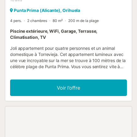
Punta Prima (Alicante), Orihuela
4 pers.
2 chambres
80 m²
200 m de la plage
Piscine extérieure, WiFi, Garage, Terrasse,
Climatisation, TV
Joli appartement pour quatre personnes et un animal
domestique à Torrevieja. Cet appartement lumineux avec
une vue incroyable sur la mer se trouve à 100 mètres de la
célèbre plage de Punta Prima. Vous vous sentirez vite à
l'aise dans les chambres joliment aménagées. Profitez du
beau balcon pour respirer l'air frais de la mer ou prendre
un petit déjeuner vitalisant. Le soir aussi, vous pourrez y
Voir l’offre
terminer tranquillement votre journée en profitant de la vue
sur les palmiers et la mer. Punta Prima fait partie des
plages les plus connues de la Costa Blanca, avec ses eaux
cristallines et son sable fin et doré. Les environs offrent
également une multitude de possibilités de loisirs. Grâce à
sa proximité avec la plage, il est possible de pratiquer des
sports nautiques comme le kitesurf, le kayak et la planche
à voile, la pêche ainsi que la randonnée dans le parc