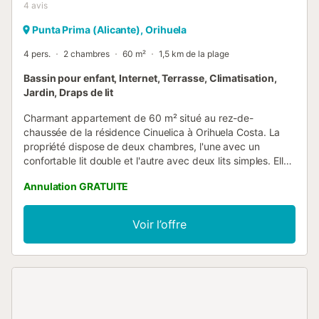
4
avis
Punta Prima (Alicante), Orihuela
4 pers.
2 chambres
60 m²
1,5 km de la plage
Bassin pour enfant, Internet, Terrasse, Climatisation,
Jardin, Draps de lit
Charmant appartement de 60 m² situé au rez-de-
chaussée de la résidence Cinuelica à Orihuela Costa. La
propriété dispose de deux chambres, l'une avec un
confortable lit double et l'autre avec deux lits simples. Elle
dispose également d'un salon lumineux et d'une cuisine
Annulation GRATUITE
indépendante entièrement équipée, ainsi que d'une salle
de bains avec baignoire. L'appartement dispose du wifi,
d'une télévision avec des chaînes internationales, d'un
Voir l’offre
lecteur DVD et de l'air conditionné chaud et froid. Vous
pourrez également vous détendre et profiter de l'air frais
sur votre terrasse privée équipée de mobilier de jardin.
Située dans un quartier calme, la résidence Cinuelica
dispose d'un beau jardin et d'une grande piscine
communautaire, créant un cadre parfait pour des moments
de loisirs et de détente. Ce charmant appartement est