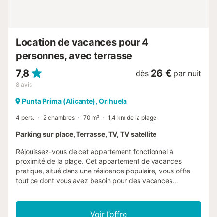
après une journée de visites. Une chaise haute pour
enfants et une barrière de sécurité sont disponibles, ce qui
facilite l'accueil des familles avec de jeunes enfants. Sortez
pour découvrir les installations extérieures, notamment un
Location de vacances pour 4
...
personnes, avec terrasse
7,8
26 €
dès
par nuit
8
avis
Punta Prima (Alicante), Orihuela
4 pers.
2 chambres
70 m²
1,4 km de la plage
Parking sur place, Terrasse, TV, TV satellite
Réjouissez-vous de cet appartement fonctionnel à
proximité de la plage. Cet appartement de vacances
pratique, situé dans une résidence populaire, vous offre
tout ce dont vous avez besoin pour des vacances
réussies. Des pièces lumineuses et un aménagement
adapté aux vacances créent une atmosphère agréable
pour les vacanciers de tous âges. La résidence convainc
Voir l’offre