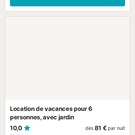
par sa proximité avec de nombreuses commodités et vous
invite à vous détendre après une journée passionnante
dans les environs. L'Orihuela Costa vous offre
d'innombrables possibilités d'excursions. Découvrez la ville
voisine de Torrevieja, connue pour sa production de sel et
ses impressionnantes lagunes de sel. Promenez-vous le
long de la promenade ou visitez les plages de sable doré
de la côte. Les amateurs de golf trouveront de nombreux
terrains dans la région, et les fans de sports nautiques
seront également comblés. Explorez le centre-ville animé
avec ses restaurants, ses boutiques et sa vie nocturne
trépidante....
Location de vacances pour 6
personnes, avec jardin
10,0
81 €
dès
par nuit