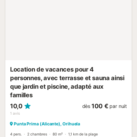
Spaindreamholiday, le centre commercial Zenia Boulevard
et les restaurants Punta Prima, Nautilus et Asia Kitchen. En
outre, la propriété se trouve à proximité des plages de
Glea, La Zenia, Playa Flamenca, Campoamor et Mil
Palmeras. Une place de parking est disponible sur la
propriété, un parking gratuit supplémentaire peut être
trouvé dans la rue. Les familles avec enfants sont les
bienvenues. Les animaux domestiques, les fumeurs et les
célébrations d'événements ne sont pas autorisés. Veuillez
éviter tout bruit inutile entre 21 heures et 8 heures du
matin. N'oubliez pas de nettoyer et de...
Location de vacances pour 4
personnes, avec terrasse et sauna ainsi
que jardin et piscine, adapté aux
familles
10,0
100 €
dès
par nuit
1
avis
Punta Prima (Alicante), Orihuela
4 pers.
2 chambres
80 m²
1,1 km de la plage