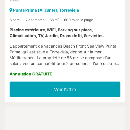
1
avis
Punta Prima (Alicante), Torrevieja
6 pers.
2 chambres
88 m²
600 m de la plage
Piscine extérieure, WiFi, Parking sur place,
Climatisation, TV, Jardin, Draps de lit, Serviettes
L'appartement de vacances Beach Front Sea View Punta
Prima, qui est situé à Torrevieja, donne sur la mer
Méditerranée. La propriété de 88 m² se compose d'un
salon avec un canapé-lit pour 2 personnes, d'une cuisine
bien équipée, de 2 chambres et d'une salle de bain et peut
Annulation GRATUITE
donc accueillir 6 personnes. Les équipements
supplémentaires comprennent le Wi-Fi, une télévision, la
climatisation ainsi qu'une machine à laver. Un lit bébé est
Voir l’offre
également disponible. Le bâtiment dans lequel se trouve
l'hébergement dispose d'un ascenseur. Cette location de
vacances dispose d'une terrasse couverte privée pour les
soirées de détente. L'appartement vacances dispose
d'une piscine partagée rafraîchissante pour les chaudes
journées d'été. Les recommandations à proximité
comprennent la location d'équipements sportifs