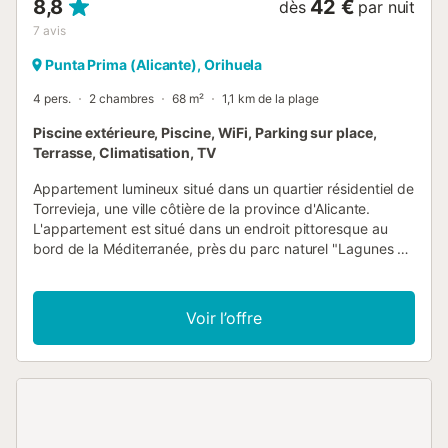
8,8
42 €
dès
par nuit
7
avis
Punta Prima (Alicante), Orihuela
4 pers.
2 chambres
68 m²
1,1 km de la plage
Piscine extérieure, Piscine, WiFi, Parking sur place,
Terrasse, Climatisation, TV
Appartement lumineux situé dans un quartier résidentiel de
Torrevieja, une ville côtière de la province d'Alicante.
L'appartement est situé dans un endroit pittoresque au
bord de la Méditerranée, près du parc naturel "Lagunes de
La Mata et Torrevieja". L'appartement se compose de 2
chambres sympathiques aux couleurs claires, de 2 salles
de bains, d'un salon confortable avec accès à une grande
Voir l’offre
terrasse où vous pourrez profiter de belles soirées aux
chandelles, et d'une cuisine entièrement équipée. C'est
l'endroit idéal pour profiter de la nature. Détendez-vous
sur les chaises longues et profitez de la vue magnifique
depuis le solarium privé au deuxième étage. Le logement
est désinfecté à l'ozone après chaque séjour. Vous pourrez