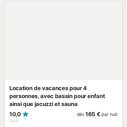
freezer, microwave, coffee maker, toaster, and a wide
range of kitchen utensils. You can easily prepare delicious
meals and enjoy memorable dining moments. A highlight is
the 7-square-meter terrace with views of the garden and
shared pool, perfect for sunbathing and relaxing. The
apartment also offers a barbecue area, garden furniture,
and a family-friendly atmosphere. Located just 800 meters
from Playa Flamenca, this accommodation is ideal for sea
lovers. A Mercadona supermarket is only 100 meters
away, and La Zenia shopping center with restaurants and
cafes is nearby. The area is quiet and safe, making it
perfect to unwind and enjoy a memorable holiday.
Additional amenities include WiFi, TV, an ironing area, and
a welcoming atmosphere that makes you feel at home.
Pets and smoking are not allowed, ...
Location de vacances pour 4
personnes, avec bassin pour enfant
ainsi que jacuzzi et sauna
10,0
165 €
dès
par nuit
1
avis