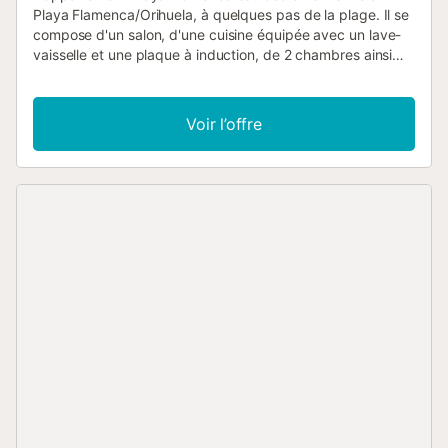
Playa Flamenca/Orihuela, à quelques pas de la plage. Il se
compose d'un salon, d'une cuisine équipée avec un lave-
vaisselle et une plaque à induction, de 2 chambres ainsi
que d'une salle de bains et peut donc accueillir 6
personnes. Les équipements supplémentaires
comprennent la climatisation (dans le salon uniquement),
Voir l’offre
des ventilateurs de plafond dans chaque chambre, un
lave-linge et un téléviseur. Cet appartement dispose d'un
balcon et d'une terrasse privée couverte avec du mobilier
d'assise. Vous aurez également accès à un jardin commun
et à une piscine commune. Grâce à l'emplacement central
de cet appartement, tous les éléments essentiels de la vie
courante se trouvent à quelques minutes de marche. Le
restaurant le plus proche est à 1 minute à pied (110 m) et
le supermarché le plus proche est à 5 minutes de marche
(455 m). La superbe Playa Flamenca est à 10 minutes à
pied (949 m). L'aéroport d'Alicante est à 43 minutes en
voiture (68,2 km). Système de purification d'eau (5 filtres,
aucun achat d'eau nécessaire). Parking gratuit dans la rue.
Animaux non admis. Le linge de lit et les serviettes de
toilette sont inclus dans le prix....