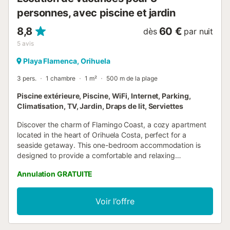
personnes, avec piscine et jardin
8,8
60 €
dès
par nuit
5
avis
Playa Flamenca, Orihuela
3 pers.
1 chambre
1 m²
500 m de la plage
Piscine extérieure, Piscine, WiFi, Internet, Parking,
Climatisation, TV, Jardin, Draps de lit, Serviettes
Discover the charm of Flamingo Coast, a cozy apartment
located in the heart of Orihuela Costa, perfect for a
seaside getaway. This one-bedroom accommodation is
designed to provide a comfortable and relaxing
experience for up to 3 guests. The apartment has a
Annulation GRATUITE
practical layout, featuring one bedroom with a double bed
and a single bed, plus a sofa bed in the living area. The
space is fully equipped with air conditioning in the living
Voir l’offre
room and a heat pump for heating, ensuring comfort
throughout the year. The open-plan kitchen is fully
equipped with modern appliances, including a fridge,