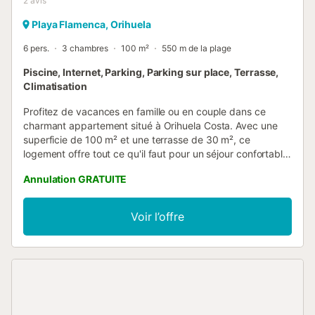
2
avis
Playa Flamenca, Orihuela
6 pers.
3 chambres
100 m²
550 m de la plage
Piscine, Internet, Parking, Parking sur place, Terrasse,
Climatisation
Profitez de vacances en famille ou en couple dans ce
charmant appartement situé à Orihuela Costa. Avec une
superficie de 100 m² et une terrasse de 30 m², ce
logement offre tout ce qu'il faut pour un séjour confortable
et relaxant. L'appartement dispose de 3 chambres et 2
Annulation GRATUITE
salles de bains, ce qui en fait l'espace idéal pour les
familles ou les groupes allant jusqu'à 5 personnes. Toutes
les chambres sont équipées de climatisation et de
Voir l’offre
chauffage central, garantissant le confort tout au long de
l'année. La cuisine américaine est entièrement équipée
d'électroménagers de dernière génération, tels que
réfrigérateur, congélateur, machine à laver, lave-vaisselle,
four, micro-ondes, cafetière et grille-pain, entre autres. De
plus, vous trouverez tout ce qui est nécessaire pour
préparer vos repas, comme des ustensiles de cuisine, de