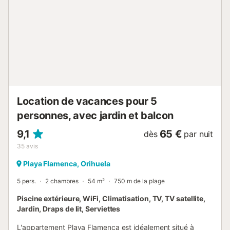
résidentiel calme et privé à 500 m de la plage. Les
transports en commun sont accessibles à pied et un court
de tennis se trouve à 15 minutes de marche. Dans un
rayon de 100 m, vous trouverez un supermarché et une
salle de gym, le marché hebdomadaire de produits frais
qui se tient le samedi est à 200 m et le centre commercial
La Zenia Boulevard est à 350 m. Une place de parking est
disponible sur la propriété et un parking gratuit est
disponible ...
Location de vacances pour 5
personnes, avec jardin et balcon
9,1
65 €
dès
par nuit
35
avis
Playa Flamenca, Orihuela
5 pers.
2 chambres
54 m²
750 m de la plage
Piscine extérieure, WiFi, Climatisation, TV, TV satellite,
Jardin, Draps de lit, Serviettes
L'appartement Playa Flamenca est idéalement situé à