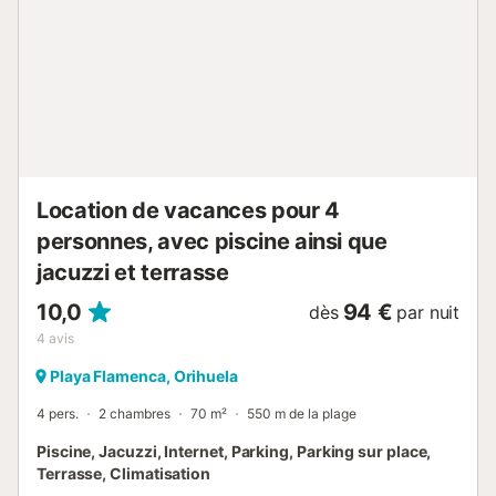
in pratique....
Location de vacances pour 4
personnes, avec piscine ainsi que
jacuzzi et terrasse
10,0
94 €
dès
par nuit
4
avis
Playa Flamenca, Orihuela
4 pers.
2 chambres
70 m²
550 m de la plage
Piscine, Jacuzzi, Internet, Parking, Parking sur place,
Terrasse, Climatisation