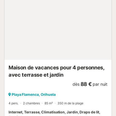
barbecue et douche extérieure, idéal après la plage ou la
piscine commune. La maison a un charmant style rustique
qui apporte chaleur et caractère. Elle est située dans un
quartier bien desservi, avec supermarchés, centre
commercial, bars et restaurants à quelques minutes en
voiture, et accès direct à l’avenue principale menant à
d’autres plages. Un choix parfait pour profiter du soleil, de
la mer et de l’ambiance méditerranéenne. Si vous causez
des dommages à la propriété pendant votre séjour, vous
devrez peut-être payer conformément à la politique de
dommages matériels de YourRentals....
Maison de vacances pour 4 personnes,
avec terrasse et jardin
88 €
dès
par nuit
Playa Flamenca, Orihuela
4 pers.
2 chambres
85 m²
350 m de la plage
Internet, Terrasse, Climatisation, Jardin, Draps de lit,