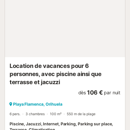
la vaisselle et des couverts. Le salon-salle à manger est un
espace spacieux et lumineux, avec un accès direct à la
terrasse. Ici, vous pourrez vous détendre en regardant la
télévision par satellite ou profiter d'une agréable soirée en
famille ou avec votre partenaire. L'appartement dispose
d'une place de parking privée et d'un accès à deux
piscines partagées, dont l'une est chauffée, parfaites pour
se rafraîchir lors des journées chaudes. L'emplacement de
ce logement est idéal pour les familles et les couples, car il
se trouve à seulement 500 mètres de la pla...
Location de vacances pour 6
personnes, avec piscine ainsi que
terrasse et jacuzzi
106 €
dès
par nuit
Playa Flamenca, Orihuela
6 pers.
3 chambres
100 m²
550 m de la plage
Piscine, Jacuzzi, Internet, Parking, Parking sur place,
Terrasse, Climatisation