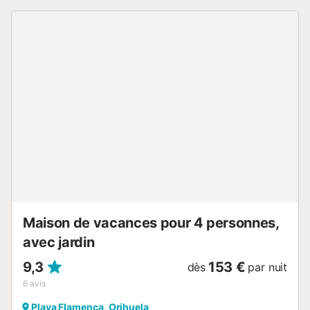
entièrement équipée offre tous les appareils et ustensiles
nécessaires. Les équipements incluent Wi-Fi haut débit
adapté aux appels vidéo, climatisation dans les chambres
et le salon, télévision, vidéo à la demande, lave-linge,
ventilateur, radiateurs électriques et chauffage au gaz.
Profitez du jardin privé fleuri, parfait pour se détendre sous
la terrasse couverte ou dîner dehors dans la cour exposée
ouest. Un petit barbecue est à votre disposition. Le toit-
terrasse de 20 m² propose transats, parasol et table à
manger pour 4 personnes. L’espace piscine partagée,
sécurisé et à quelques pas, est ensoleillé toute la journée,
toute l’année. Une piscine pour enfants est également
accessible. Stationnez sur place (1 place partagée) ou
dans la rue à proximité. Jusqu’à 2 animaux sont acceptés.
L’emplacement est pratique, proche des transports publics
et de la plage...
Maison de vacances pour 4 personnes,
avec jardin
9,3
153 €
dès
par nuit
6
avis
Playa Flamenca, Orihuela