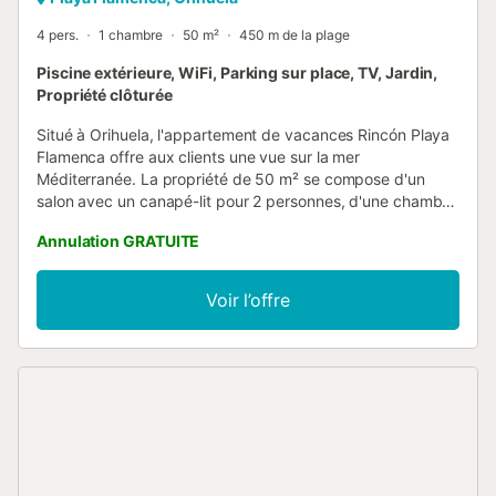
4 pers.
1 chambre
50 m²
450 m de la plage
Piscine extérieure, WiFi, Parking sur place, TV, Jardin,
Propriété clôturée
Situé à Orihuela, l'appartement de vacances Rincón Playa
Flamenca offre aux clients une vue sur la mer
Méditerranée. La propriété de 50 m² se compose d'un
salon avec un canapé-lit pour 2 personnes, d'une chambre
et d'une salle de bains et peut donc accueillir 4 personnes.
Annulation GRATUITE
Les équipements supplémentaires comprennent le Wi-Fi,
une télévision ainsi qu'une machine à laver. Cet
hébergement ne propose pas : la climatisation et des
Voir l’offre
serviettes de toilette. Cette location de vacances dispose
d'une terrasse privée pour des soirées de détente. Cette
propriété offre un accès à un espace extérieur partagé
avec une piscine et un jardin. L'hôte recommande
notamment Paddy's Point, le restaurant Nautilus, The Look
et le restaurant What Italian. Une place de parking est
disponible sur la propriété. Les animaux domestiques, les
fumeurs et les célébrations d'événements ne sont pas
autorisés. Cette propriété dispose d'un système de check-