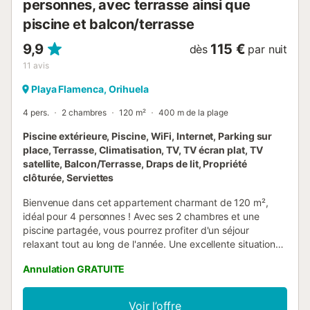
personnes, avec terrasse ainsi que
piscine et balcon/terrasse
9,9
115 €
dès
par nuit
11
avis
Playa Flamenca, Orihuela
4 pers.
2 chambres
120 m²
400 m de la plage
Piscine extérieure, Piscine, WiFi, Internet, Parking sur
place, Terrasse, Climatisation, TV, TV écran plat, TV
satellite, Balcon/Terrasse, Draps de lit, Propriété
clôturée, Serviettes
Bienvenue dans cet appartement charmant de 120 m²,
idéal pour 4 personnes ! Avec ses 2 chambres et une
piscine partagée, vous pourrez profiter d'un séjour
relaxant tout au long de l'année. Une excellente situation
près de Playa Flamenca pour des journées ensoleillées à la
Annulation GRATUITE
plage. • Piscine commune disponible toute l'année •
Climatisation et tous les équipements nécessaires • Jardin
calme avec terrasse et barbecue. Extérieur :
Voir l’offre