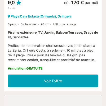
9,0
170 €
dès
par nuit
1
avis
Playa Cala Estaca (Orihuela), Orihuela
6 pers.
3 chambres
90 m²
250 m de la plage
Piscine extérieure, TV, Jardin, Balcon/Terrasse, Draps de
lit, Serviettes
Profitez de cette maison chaleureuse avec jardin située à
La Zenia, Orihuela Costa, à seulement 10 minutes à pied
de la plage. Idéale pour les familles ou les groupes
recherchant confort, tranquillité et proximité de toutes les
commodités. Le logement dispose d’un salon-salle à
Annulation GRATUITE
manger lumineux avec télévision et d’une cuisine équipée
avec le nécessaire pour un séjour pratique. Au rez-de-
chaussée, vous trouverez une chambre avec lit double et
Voir l’offre
une salle de bain complète avec baignoire. À l’étage, il y a
deux chambres : une avec lit double et une avec deux lits
simples, ainsi qu’un accès à un grand balcon avec vue sur
le jardin arrière, parfait pour se détendre. À l’extérieur, la
maison offre un agréable jardin privé avec espace repas,