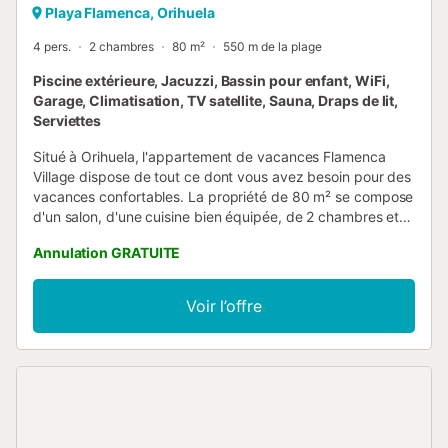
Playa Flamenca, Orihuela
4 pers.
2 chambres
80 m²
550 m de la plage
Piscine extérieure, Jacuzzi, Bassin pour enfant, WiFi,
Garage, Climatisation, TV satellite, Sauna, Draps de lit,
Serviettes
Situé à Orihuela, l'appartement de vacances Flamenca
Village dispose de tout ce dont vous avez besoin pour des
vacances confortables. La propriété de 80 m² se compose
d'un salon, d'une cuisine bien équipée, de 2 chambres et
de 2 salles de bains et peut donc accueillir 4 personnes.
Annulation GRATUITE
Les équipements supplémentaires comprennent le Wi-Fi
haut débit (adapté aux appels vidéo), la climatisation ainsi
qu'une machine à laver. En outre, une salle de sport
Voir l’offre
partagée, des équipements de gym et un sauna partagé
sont disponibles dans la propriété. Cette location de
vacances propose un espace extérieur privé avec une
terrasse et un barbecue. En outre, les clients peuvent
profiter d'équipements partagés tels qu'une piscine, un
bain à remous et une piscine pour enfants. La propriété se
trouve à proximité de la plage et les transports en commun