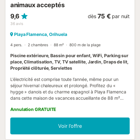
animaux acceptés
9,6
75 €
dès
par nuit
36
avis
Playa Flamenca, Orihuela
4 pers.
2 chambres
88 m²
800 m de la plage
Piscine extérieure, Bassin pour enfant, WiFi, Parking sur
place, Climatisation, TV, TV satellite, Jardin, Draps de lit,
Propriété clôturée, Serviettes
L’électricité est comprise toute l’année, même pour un
séjour hivernal chaleureux et prolongé. Profitez du «
hygge » danois et du charme espagnol à Playa Flamenca
dans cette maison de vacances accueillante de 88 m²
pouvant héberger jusqu’à 4 personnes. Elle dispose de 2
Annulation GRATUITE
chambres et 2 salles de bain, alliant architecture
espagnole authentique et touches modernes. Cette
spacieuse maison de ville sur 3 niveaux comprend une
Voir l’offre
chambre avec lit double et accès privé au balcon, et une
seconde chambre avec 2 lits simples. La cuisine