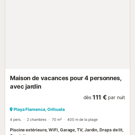
sont accessibles à pied. Une place de parking est
disponible dans un garage. Les animaux domestiques, les
fumeurs et les célébrations d'événements ne sont pas
autorisés. Un ascenseur est équipé d'un d'ascenseur est
équipé d'un d'ascenseur est équipé d'un d'ascenseur est
équipé d'un d'ascenseur est équipé d'un d'ascenseur est
équipé d'un d'ascenseur est équipé d'un d'ascenseur est
équipé d'un d'ascenseur est disponible dans l'immeuble.
Les serviettes de plage/piscine sont fournies. Les clients
recevront des bracelets et des télécommandes pour les
zones publi...
Maison de vacances pour 4 personnes,
avec jardin
111 €
dès
par nuit
Playa Flamenca, Orihuela
4 pers.
2 chambres
70 m²
400 m de la plage
Piscine extérieure, WiFi, Garage, TV, Jardin, Draps de lit,