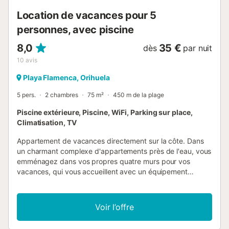
Location de vacances pour 5
personnes, avec piscine
8,0
35 €
dès
par nuit
10
avis
Playa Flamenca, Orihuela
5 pers.
2 chambres
75 m²
450 m de la plage
Piscine extérieure, Piscine, WiFi, Parking sur place,
Climatisation, TV
Appartement de vacances directement sur la côte. Dans
un charmant complexe d'appartements près de l'eau, vous
emménagez dans vos propres quatre murs pour vos
vacances, qui vous accueillent avec un équipement
optimal et une apparence claire et agréable. Grâce à son
aménagement avec des lits doubles et superposés, ce
logement convient parfaitement à une famille qui souhaite
Voir l’offre
découvrir la Costa Blanca ensemble. Rafraîchissez-vous
dans la piscine ou faites une petite sieste reposante dans