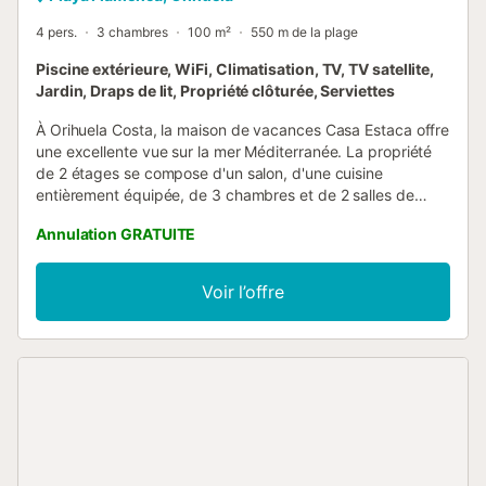
4 pers.
3 chambres
100 m²
550 m de la plage
Piscine extérieure, WiFi, Climatisation, TV, TV satellite,
Jardin, Draps de lit, Propriété clôturée, Serviettes
À Orihuela Costa, la maison de vacances Casa Estaca offre
une excellente vue sur la mer Méditerranée. La propriété
de 2 étages se compose d'un salon, d'une cuisine
entièrement équipée, de 3 chambres et de 2 salles de
bains ainsi que de toilettes supplémentaires et peut donc
Annulation GRATUITE
accueillir 4 personnes. Les équipements supplémentaires
comprennent un Wi-Fi haut débit (adapté aux appels
vidéo), une smart TV avec des services de streaming, la
Voir l’offre
climatisation, une machine à laver ainsi que des serviettes
de plage/piscine. Un lit bébé est également disponible.
Cette location de vacances dispose d'un espace extérieur
privé avec un jardin, une terrasse ouverte, une terrasse
couverte, un balcon, un barbecue et une douche
extérieure, parfaits pour profiter du plein air pendant votre
séjour. Vous pourrez profiter d'un espace extérieur partagé
avec une piscine et une douche extérieure. La propriété,
entièrement rénovée en 2023, se trouve dans un complexe