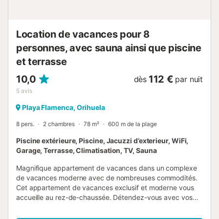
piscine pour enfants jardin commun terrasse couverte
douche extérieure place de parking privée Informations
additionnelles ville/village plus proche dans un rayon de 50
Location de vacances pour 8
mètres ...
personnes, avec sauna ainsi que piscine
et terrasse
10,0
112 €
dès
par nuit
5
avis
Playa Flamenca, Orihuela
8 pers.
2 chambres
78 m²
600 m de la plage
Piscine extérieure, Piscine, Jacuzzi d’exterieur, WiFi,
Garage, Terrasse, Climatisation, TV, Sauna
Magnifique appartement de vacances dans un complexe
de vacances moderne avec de nombreuses commodités.
Cet appartement de vacances exclusif et moderne vous
accueille au rez-de-chaussée. Détendez-vous avec vos
proches dans ce logement luxueusement équipé et
profitez du concept ouvert de la grande pièce à vivre. La