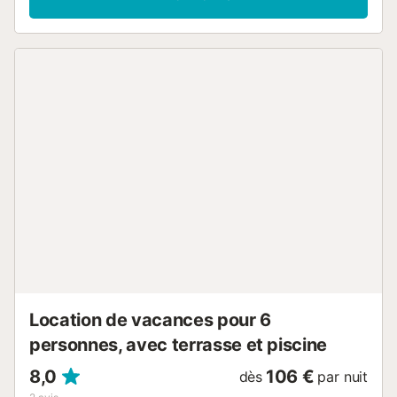
L'appartement dispose d'une belle terrasse extérieure,
idéale pour le café du matin ou un dîner sous les étoiles. La
piscine commune est ouverte du 1er janvier au 31
décembre, vous permettant de vous rafraîchir à tout
moment. Le jardin est clôturé, offrant un environnement
sûr pour les enfants et les animaux de compagnie, avec
des transats pour se détendre. Pièces à vivre : À l'intérieur
de l'appartement, vous trouverez des espaces de vie
spacieux et confortables, décorés avec goût. Le concept
ouvert entre le salon et la cuisine crée une atmosphère
conviviale pour les rassemblements sociaux. Il y a
également une télévision dans le salon pour la famille et les
amis, et la cuisine est bien équipée avec tous les ustensiles
nécessaires. Chambres et Salles de bains : • 1 chambre
avec lit double • 1 chambre avec 2 lits simples • 1 salle de
bain avec douche et toilettes • 1 toilettes séparées • Lit
bébé disponible sur demande. Lieux d'intérêts aux
alentours : À Pl...
Location de vacances pour 6
personnes, avec terrasse et piscine
8,0
106 €
dès
par nuit