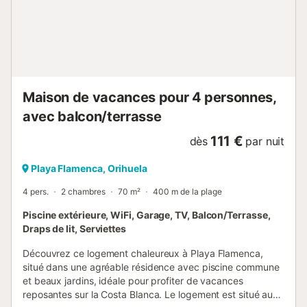
commerciaux les plus importants de la région, et à
seulement 8 minutes à pied de la plage de Playa
Flamenca. Le logement bénéficie également d’un très bon
accès pour visiter d’autres lieux d’intérêt comme
Torrevieja, La Manga ou Cartagena, e...
Maison de vacances pour 4 personnes,
avec balcon/terrasse
111 €
dès
par nuit
Playa Flamenca, Orihuela
4 pers.
2 chambres
70 m²
400 m de la plage
Piscine extérieure, WiFi, Garage, TV, Balcon/Terrasse,
Draps de lit, Serviettes
Découvrez ce logement chaleureux à Playa Flamenca,
situé dans une agréable résidence avec piscine commune
et beaux jardins, idéale pour profiter de vacances
reposantes sur la Costa Blanca. Le logement est situé au