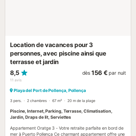
deux salles de bains complètes, conçues avec soin pour le
confort de tous les hôtes. À l'extérieur, une charmante
terrasse couverte offre l'endroit idéal pour se détendre.
Avec une vue sur la piscine privée et les jardins
soigneusement entretenus, cet espace est parfait pour
savourer des petits-déjeuners en plein air, des après-midis
paisibles ou des soirées sereines entouré par la nature....
Location de vacances pour 3
personnes, avec piscine ainsi que
terrasse et jardin
8,5
156 €
dès
par nuit
11
avis
Playa del Port de Pollença, Pollença
3 pers.
2 chambres
67 m²
20 m de la plage
Piscine, Internet, Parking, Terrasse, Climatisation,
Jardin, Draps de lit, Serviettes
Appartement Oratge 3 - Votre retraite parfaite en bord de
mer à Puerto Pollença Ce charmant appartement offre une