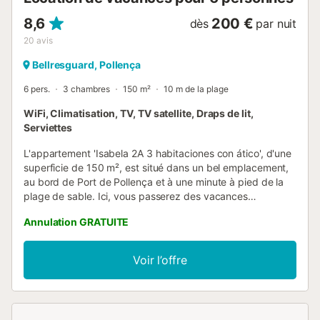
8,6
200 €
dès
par nuit
20
avis
Bellresguard, Pollença
6 pers.
3 chambres
150 m²
10 m de la plage
WiFi, Climatisation, TV, TV satellite, Draps de lit,
Serviettes
L'appartement 'Isabela 2A 3 habitaciones con ático', d'une
superficie de 150 m², est situé dans un bel emplacement,
au bord de Port de Pollença et à une minute à pied de la
plage de sable. Ici, vous passerez des vacances
relaxantes en bord de la mer. Cet appartement, situé au
Annulation GRATUITE
calme et meublé de façon moderne, dispose d'un salon,
d'une cuisine équipée avec lave-vaisselle, de 3 chambres,
de 2 salles de bains et peut accueillir 6 personnes. Les
Voir l’offre
équipements supplémentaires incluent le Wi-Fi (adapté
aux appels vidéo), la climatisation, le chauffage, un lave-
linge et la télévision par satellite. Depuis votre terrasse
privée couverte, équipée de sièges et de chaises longues,