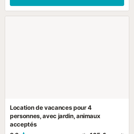
supplémentaires incluent le Wi-Fi (adapté aux appels
vidéo), la climatisation, le chauffage et la télévision par
satellite. Depuis votre terrasse privée couverte et équipée
de meubles de salon, vous pourrez profiter d'une
magnifique vue sur la mer, la baie, l'eau bleue et la plage.
Profitez-y d'un délicieux petit-déjeuner le matin et admirez
le coucher du soleil le soir. La plage de sable Platja
d'Albercutx se trouve juste à votre porte. Vous trouverez
des supermarchés, des cafés et des restaurants à 5-12
minutes de marche (400m -1km) dans le centre ville.
Flânez le long de la promenade de la marina et profitez
des douces soirées d'été dans l'un des nombreux bars et
restaurants. Le centre de Palma, la capitale dynamique de
Majorque, se trouve à 54 minutes de route (65 km), et
l'aéroport de la ville à 49 minutes de route (68 km). Une
place de stationnement est disponible dans la rue. Les
animaux domestiques ne sont pas autorisés. Les draps et
l...
Location de vacances pour 4
personnes, avec jardin, animaux
acceptés