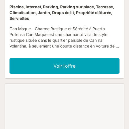
Piscine, Internet, Parking, Parking sur place, Terrasse,
Climatisation, Jardin, Draps de lit, Propriété clôturée,
Serviettes
Can Maque - Charme Rustique et Sérénité à Puerto
Pollensa Can Maque est une charmante villa de style
rustique située dans le quartier paisible de Can na
Volantina, à seulement une courte distance en voiture de la
ville animée de Puerto Pollensa. Conçue sur un seul niveau,
cette villa allie charme traditionnel et commodités
modernes, offrant une retraite parfaite aux familles à la
Voir l’offre
recherche d'intimité et de détente dans un environnement
tranquille. En entrant, vous découvrirez un salon et une
salle à manger accueillants, dotés de sièges confortables
et d'une télévision par satellite, parfaits pour se détendre
après une journée d'exploration. La cuisine entièrement
équipée comprend un lave-vaisselle, un four, une plaque
de cuisson, un réfrigérateur-congélateur et un micro-
ondes, garantissant un séjour confortable et sans stress.
La villa propose trois chambres : une chambre principale
spacieuse avec un lit double et deux chambres avec lits
jumeaux. Ces espaces lumineux et invitants se partagent