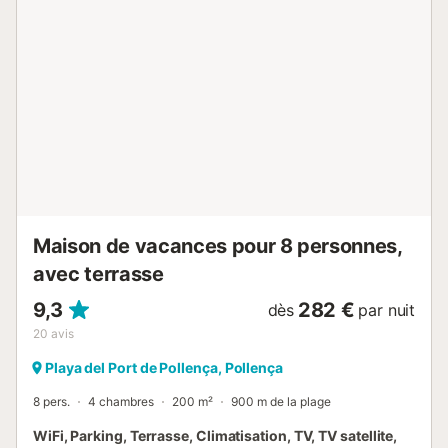
minutes de marche du centre-ville de Puerto Pollensa et
de l'hôtel Illa D'Or. La résidence se trouve à seulement 5
minutes (2 km) en voiture d'une variété de restaurants, de
bars, de cafés et de magasins et à seulement 1 à 3
minutes (400 m à 1 km) en voiture des belles plages de
Platja d'Albercutx et de Playa Pollenca. Vous pourrez
découvrir la beauté naturelle de la région dans les zones
de randonnée de Cami Boquer et de Vall de Boquer, à
seulement 2 à 7 minutes (650 m à 1 km) en voiture de la
maison. Les amateurs de golf apprécieront le pittoresque
club de golf de Pollensa, à 15 minutes (12 km) en voitu...
Maison de vacances pour 8 personnes,
avec terrasse
9,3
282 €
dès
par nuit
20
avis
Playa del Port de Pollença, Pollença
8 pers.
4 chambres
200 m²
900 m de la plage
WiFi, Parking, Terrasse, Climatisation, TV, TV satellite,