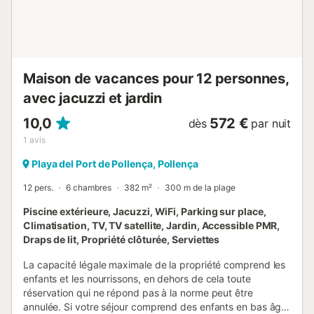
chambres, avec climatisation et placards, deux au rez-de-
chaussée et deux à l'étage supérieur. Au rez-de-chaussée,
vous en trouverez une avec un lit double, une salle de bain
avec dou...
Maison de vacances pour 12 personnes,
avec jacuzzi et jardin
10,0
572 €
dès
par nuit
1
avis
Playa del Port de Pollença, Pollença
12 pers.
6 chambres
382 m²
300 m de la plage
Piscine extérieure, Jacuzzi, WiFi, Parking sur place,
Climatisation, TV, TV satellite, Jardin, Accessible PMR,
Draps de lit, Propriété clôturée, Serviettes
La capacité légale maximale de la propriété comprend les
enfants et les nourrissons, en dehors de cela toute
réservation qui ne répond pas à la norme peut être
annulée. Si votre séjour comprend des enfants en bas âge