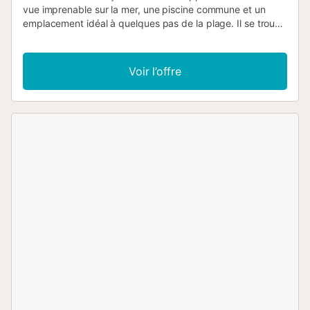
vue imprenable sur la mer, une piscine commune et un
emplacement idéal à quelques pas de la plage. Il se trouve
à distance de marche des restaurants et des boutiques.
Pour rendre votre séjour plus confortable, nous fournissons
des serviettes de piscine/plage, vous n'avez donc pas
Voir l’offre
besoin de transporter de bagages supplémentaires ! Les
chambres et le salon sont climatisés. Il dispose de deux
chambres confortables : l'une avec un lit double et l'autre
avec des lits superposés, ainsi qu'une salle de bain
moderne avec douche. La cuisine entièrement équipée
rend les repas faits maison un plaisir, tandis que les vues
panoramiques du salon créent des moments inoubliables.
Oratge 3 se trouve au deuxième étage sans ascenseur.
Pour les groupes plus importants, l'appartement Oratge 1,
situé juste en dessous au premier étage du même
immeuble, est également disponible. Cela en fait une
option parfaite pour deux groupes souhaitant séjourner à
proximité l'un de l'autre tout en profitant de leurs propres
espaces privés. Éco-taxe non incluse : 2 € + 10% TVA par
adulte et par nuit....