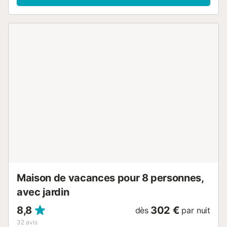
style et d'emplacement. Pouvant accueillir jusqu'à 8
personnes, l'appartement dispose d'un spacieux salon-
salle à manger avec de grandes fenêtres donnant accès à
un balcon privé, offrant le cadre idéal pour profiter de la
vue sur la mer. La cuisine indépendante est entièrement
équipée avec des appareils électroménagers haut de
gamme pour plus de commodité. L'appartement compte 4
chambres : une chambre principale avec vue sur la mer et
salle de bain attenante avec douche, une chambre double
et deux chambres avec lits jumeaux. De plus, il y a deux
salles de bain supplémentaires, l'une avec baignoire et
douche, et l'autre avec douche. Équipé de la climatisation
dans tout l'appartement et du Wi-Fi gratuit, l'appartement
dispose également d'un ascenseur, idéal pour les
personnes à mobilité réduite. Remarque : L'écotaxe n'est
pas incluse. 2 € + 10% TVA par adulte et par nuit....
Maison de vacances pour 8 personnes,
avec jardin
8,8
302 €
dès
par nuit
32
avis