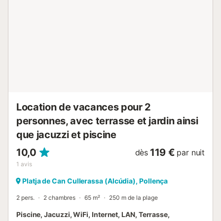
Sant Vicenç. D'autre part, il n'est qu'à 7 minutes en voiture
de la merveilleuse ville de Pollença et à 10 minutes
d'Alcúdia ou du port d'Alcúdia. Climatisation : - En ce qui
concerne le système de climatisation, l'appartement
dispose d'unités de climatisation chaudes/froides dans la
chambre à coucher. - L'utilisation de la climatisation est
automatiquement limitée aux heures suivantes : 12:00h. -
16:00h / 19:00h. - 5:00h Inclus dans le prix : -
Consomma...
Location de vacances pour 2
personnes, avec terrasse et jardin ainsi
que jacuzzi et piscine
10,0
119 €
dès
par nuit
1
avis
Platja de Can Cullerassa (Alcúdia), Pollença
2 pers.
2 chambres
65 m²
250 m de la plage
Piscine, Jacuzzi, WiFi, Internet, LAN, Terrasse,