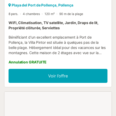
Playa del Port de Pollença, Pollença
8 pers.
4 chambres
120 m²
90 m de la plage
WiFi, Climatisation, TV satellite, Jardin, Draps de lit,
Propriété clôturée, Serviettes
Bénéficiant d'un excellent emplacement à Port de
Pollença, la Villa Pintor est située à quelques pas de la
belle plage. Hébergement idéal pour des vacances sur les
montagnes. Cette maison de 2 étages avec vue sur la
montagne et la mer se compose d'un salon/Salle à manger,
Annulation GRATUITE
d'une cuisine bien équipée avec lave-vaisselle, de 4
chambres à coucher (2 avec 2 lits simples chacune) ainsi
que de 3 salles de bains. La propriété peut donc accueillir
Voir l’offre
8 personnes. Cette maison de vacances adaptée aux
enfants comprend le Wi-Fi, une machine à laver, la
climatisation, un lit bébé, un lit enfant et une chaise haute.
La maison dispose également d'un espace extérieur privé
avec un balcon, un jardin, des terrasses (ouvertes et
couvertes), une piscine chauffée et une douche extérieure.
Les confortables chaises longues vous invitent à vous
détendre avec un bon livre au bord de la piscine (clôturée