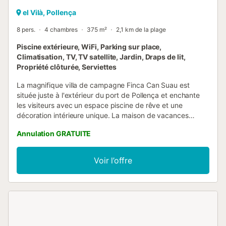
el Vilà, Pollença
8 pers.
4 chambres
375 m²
2,1 km de la plage
Piscine extérieure, WiFi, Parking sur place,
Climatisation, TV, TV satellite, Jardin, Draps de lit,
Propriété clôturée, Serviettes
La magnifique villa de campagne Finca Can Suau est
située juste à l'extérieur du port de Pollença et enchante
les visiteurs avec un espace piscine de rêve et une
décoration intérieure unique. La maison de vacances
intègre avec goût des meubles anciens et une architecture
Annulation GRATUITE
rustique avec des touches modernes et se compose d'un
salon avec une cheminée accueillante, d'une cuisine très
bien équipée avec de beaux carreaux artisanaux, de 4
Voir l’offre
chambres (2 avec 2 lits simples et 2 avec des lits doubles)
ainsi que de 3 salles de bains. La villa de campagne peut
donc accueillir 8 personnes. Les équipements
supplémentaires comprennent le Wi-Fi, la climatisation,
une machine à laver, la télévision par satellite, un lit bébé
et une chaise haute. Le point fort absolu de la propriété,