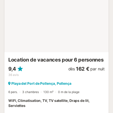
cependant, est l'espace extérieur expansif et luxueux, qui
est vraiment une oasis pour les visiteurs. Une piscine de
120 m2 recrée l'atmosphère d'une crique privée, entourée
de rochers et de palmiers et dotée d'une petite fontaine en
son centre. Les visiteurs sont invités à se rafraîchir lors des
chaudes après-midi et à se détendre sur les chaises
longues de la terrasse autour de la piscine. Sur la terrasse
couverte et meublée, les clients peuvent dîner ensemble
au grand air et admirer le jardin joliment aménagé, qui
comprend également une table de ping-pong pour que
tous les membres du groupe puissent s'amuser. Un g...
Location de vacances pour 6 personnes
9,4
162 €
dès
par nuit
36
avis
Playa del Port de Pollença, Pollença
6 pers.
3 chambres
130 m²
0 m de la plage
WiFi, Climatisation, TV, TV satellite, Draps de lit,
Serviettes