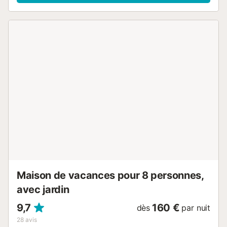
chacune) ainsi que de 3 salles de bains et peut donc
accueillir 10 personnes. Les équipements supplémentaires
comprennent le Wi-Fi, la climatisation et une machine à
laver. Une chaise haute et un lit bébé sont également
disponibles sur demande. Une table de ping-pong et un
billard sont également fournis pour votre divertissement.
Votre espace extérieur privé se compose d'un jardin, d'un
balcon, de terrasses (ouvertes et couvertes), d'une
piscine, d'un coin barbecue et d'une douche extérieure.
Votre terrasse couverte dotée d'une longue table à manger
vous invite à savourer de délicieux repas avec vos
proches, tandis que la terrasse pleine air constitue l'endroit
idéal pour prendre un café tout en admirant les
montagnes. En environ 17 minutes de marche, vous
rejoindrez le centre de la ville qui propose des boutiques,
des bars, des restaurants et des cafés. Le supermarché le
plus proche se trouve...
Maison de vacances pour 8 personnes,
avec jardin
9,7
160 €
dès
par nuit
28
avis