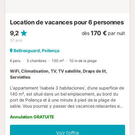
disponible dans la rue. Les animaux domestiques ne sont
pas autorisés. Le linge ...
Location de vacances pour 6 personnes
9,2
170 €
dès
par nuit
37
avis
Bellresguard, Pollença
6 pers.
3 chambres
130 m²
10 m de la plage
WiFi, Climatisation, TV, TV satellite, Draps de lit,
Serviettes
L'appartement 'Isabela 3 habitaciones', d'une superficie de
140 m², est situé dans un bel emplacement, au bord du
port de Pollença et à une minute à pied de la plage de
sable. Vous pourrez y passer des vacances relaxantes en
bord de mer. Cet appartement situé au calme et meublé
Annulation GRATUITE
de façon moderne dispose d'un salon, d'une cuisine
équipée avec lave-vaisselle, de 3 chambres, de 2 salles de
bains et peut accueillir 6 personnes. Les équipements
Voir l’offre