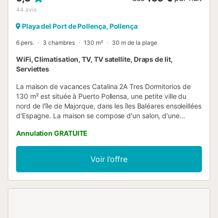
44
avis
Playa del Port de Pollença, Pollença
6 pers.
3 chambres
130 m²
30 m de la plage
WiFi, Climatisation, TV, TV satellite, Draps de lit,
Serviettes
La maison de vacances Catalina 2A Tres Dormitorios de
130 m² est située à Puerto Pollensa, une petite ville du
nord de l'île de Majorque, dans les îles Baléares ensoleillées
d'Espagne. La maison se compose d'un salon, d'une
cuisine bien équipée avec un lave-vaisselle, de 3
Annulation GRATUITE
chambres ainsi que de 2 salles de bains et peut donc
accueillir 6 personnes. La maison dispose également du
Wi-Fi (adapté aux appels vidéo), de la climatisation, de la
Voir l’offre
télévision par satellite et d'un lave-linge. Les enfants sont
autorisés. Les vacanciers peuvent profiter de la superbe
vue sur la mer tout en se relaxant à l'extérieur grâce au
mobilier de jardin ou en prenant le soleil sur la terrasse
privée et fermée. L'immeuble Catalina est situé au cœur
des appartements Pine Walk et se trouve à seulement 5