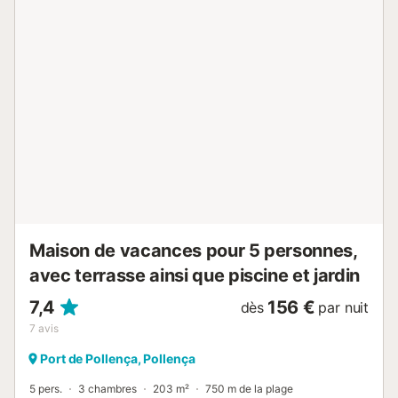
vous pourrez profiter d'une magnifique vue sur la baie, les
eaux bleues et la plage. Savourez-y un délicieux petit
déjeuner le matin et un verre de vin le soir. La plage de
sable Platja d'Albercutx se trouve juste à votre porte. Vous
trouverez des supermarchés, des cafés et des restaurants
à 5-12 minutes de marche (400m -1km) dans le centre-
ville. Flânez le long de la promenade de la marina et
profitez des douces soirées d'été dans l'un des nombreux
bars et restaurants. Le centre de Palma, la capitale
dynamique de Majorque, se trouve à 54 minutes de route
(65 km), et l'aéroport de la ville à 49 minutes de route (68
km). Des places de parking sont disponibles dans la rue.
Les animaux domestiques ne sont pas autoris...
Maison de vacances pour 5 personnes,
avec terrasse ainsi que piscine et jardin
7,4
156 €
dès
par nuit
7
avis
Port de Pollença, Pollença
5 pers.
3 chambres
203 m²
750 m de la plage