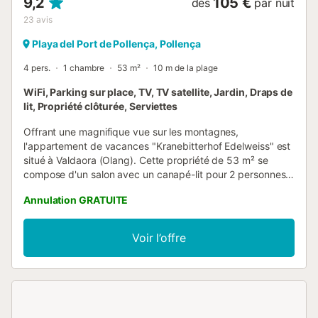
9,2
105 €
dès
par nuit
23
avis
Playa del Port de Pollença, Pollença
4 pers.
1 chambre
53 m²
10 m de la plage
WiFi, Parking sur place, TV, TV satellite, Jardin, Draps de
lit, Propriété clôturée, Serviettes
Offrant une magnifique vue sur les montagnes,
l'appartement de vacances "Kranebitterhof Edelweiss" est
situé à Valdaora (Olang). Cette propriété de 53 m² se
compose d'un salon avec un canapé-lit pour 2 personnes,
d'une cuisine entièrement équipée avec lave-vaisselle,
Annulation GRATUITE
d'une chambre et d'une salle de bains et peut donc
accueillir 4 personnes. Les équipements supplémentaires
comprennent le Wi-Fi haut débit (adapté aux appels
Voir l’offre
vidéo), la télévision câblée et satellite ainsi que des livres
et jouets pour enfants. Un lit bébé et une chaise haute sont
également disponibles. Votre espace extérieur privé
comprend un balcon qui offre de fabuleuses vues sur les
montagnes. L'établissement donne accès à un espace
extérieur partagé qui comprend un jardin, un barbecue et