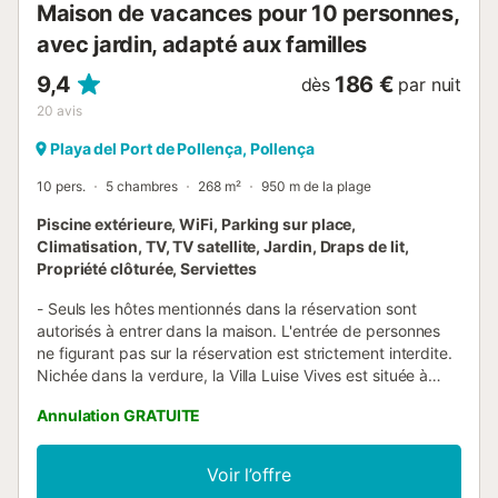
Maison de vacances pour 10 personnes,
avec jardin, adapté aux familles
9,4
186 €
dès
par nuit
20
avis
Playa del Port de Pollença, Pollença
10 pers.
5 chambres
268 m²
950 m de la plage
Piscine extérieure, WiFi, Parking sur place,
Climatisation, TV, TV satellite, Jardin, Draps de lit,
Propriété clôturée, Serviettes
- Seuls les hôtes mentionnés dans la réservation sont
autorisés à entrer dans la maison. L'entrée de personnes
ne figurant pas sur la réservation est strictement interdite.
Nichée dans la verdure, la Villa Luise Vives est située à
Port de Pollença et offre une vue sur la mer et les
Annulation GRATUITE
montagnes. La maison spacieuse se compose d'un
salon/Salle à manger, d'une cuisine bien équipée avec un
lave-vaisselle et une table à manger, de 5 chambres (3
Voir l’offre
avec 2 lits simples chacune et 2 avec un lit double