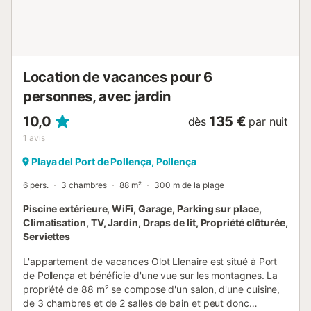
assuré en hiver) WiFi gratuit, idéal pour le télétravail ou les
longs séjours Télévision par satellite en espagnol, anglais,
allemand et français À l'extérieur, vous pourrez profiter de
la piscine communautaire et des z...
Location de vacances pour 6
personnes, avec jardin
10,0
135 €
dès
par nuit
1
avis
Playa del Port de Pollença, Pollença
6 pers.
3 chambres
88 m²
300 m de la plage
Piscine extérieure, WiFi, Garage, Parking sur place,
Climatisation, TV, Jardin, Draps de lit, Propriété clôturée,
Serviettes
L'appartement de vacances Olot Llenaire est situé à Port
de Pollença et bénéficie d'une vue sur les montagnes. La
propriété de 88 m² se compose d'un salon, d'une cuisine,
de 3 chambres et de 2 salles de bain et peut donc