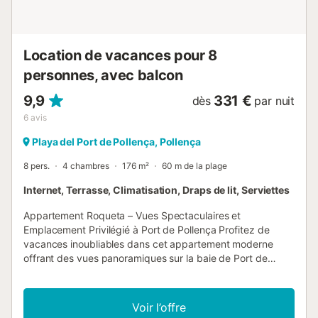
abierta, con una hermosa zona de barbacoa y un baño
exterior con ducha. La gran piscina privada rodeada de
jardines exuberantes y árboles frutales, perfecta para
disfrutar de una atmósfera y naturaleza au...
Location de vacances pour 8
personnes, avec balcon
9,9
331 €
dès
par nuit
6
avis
Playa del Port de Pollença, Pollença
8 pers.
4 chambres
176 m²
60 m de la plage
Internet, Terrasse, Climatisation, Draps de lit, Serviettes
Appartement Roqueta – Vues Spectaculaires et
Emplacement Privilégié à Port de Pollença Profitez de
vacances inoubliables dans cet appartement moderne
offrant des vues panoramiques sur la baie de Port de
Pollença, situé dans l'un des quartiers les plus prisés de la
localité. À seulement quelques pas du port de plaisance et
à quelques minutes des célèbres plages de Pinewalk,
Voir l’offre
cette propriété offre la combinaison parfaite de confort, de