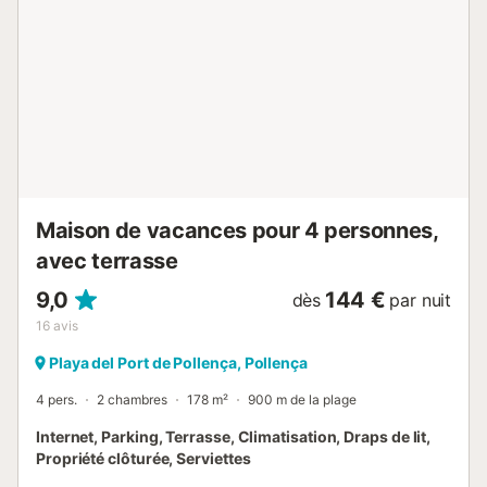
moyennant un supplément pour les réservations avec
enfants, pour des raisons de sécurité) et les multiples
espaces extérieurs constituent l'endroit idéal pour dîner
sous le ciel étoilé. Une table de ping-pong est également à
votre disposition. Grâce à sa situation centrale, les cafés,
bars et restaurants sont facilement accessibles à pied en
moins de 5 minutes et le supermarché le plus proche se
trouve juste au coin de la rue (à 4 minutes de marche /
280 m). La belle plage de Port de Pollença se trouve à d...
Maison de vacances pour 4 personnes,
avec terrasse
9,0
144 €
dès
par nuit
16
avis
Playa del Port de Pollença, Pollença
4 pers.
2 chambres
178 m²
900 m de la plage
Internet, Parking, Terrasse, Climatisation, Draps de lit,
Propriété clôturée, Serviettes