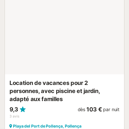
une aire de jeux. Les transports publics sont accessibles à
pied. 2 places de parking sont disponibles sur la propriété
et un parking gratuit est disponible sur la propriété. Un
animal de compagnie est autorisé moyennant des frais. La
propriété dispose d'un Pas d'escalier, ni de marches dans
la propriété. Le petit déjeuner est payant. La propriété
offre des produits maison. La propriété dispose d'un local
à motos et vélos. Cette propriété dispose de directives
pour aider les hôtes à trier correctement les déchets. De
plus amples informations sont fournies sur place. Des
dispositifs d'économie d'eau ont été installés dans cette...
Location de vacances pour 2
personnes, avec piscine et jardin,
adapté aux familles
9,3
103 €
dès
par nuit
3
avis
Playa del Port de Pollença, Pollença