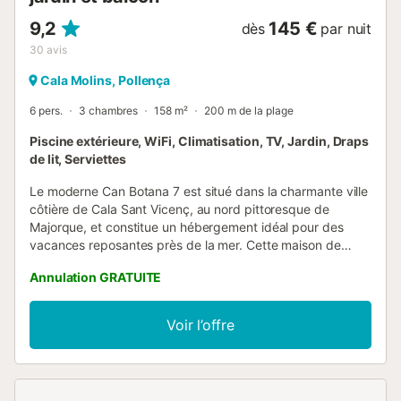
9,2
145 €
dès
par nuit
30
avis
Cala Molins, Pollença
6 pers.
3 chambres
158 m²
200 m de la plage
Piscine extérieure, WiFi, Climatisation, TV, Jardin, Draps
de lit, Serviettes
Le moderne Can Botana 7 est situé dans la charmante ville
côtière de Cala Sant Vicenç, au nord pittoresque de
Majorque, et constitue un hébergement idéal pour des
vacances reposantes près de la mer. Cette maison de
vacances, nichée dans la forêt de Can Botana, s’étend sur
Annulation GRATUITE
2 étages et convient parfaitement aux couples et aux
familles, avec ou sans enfants. Elle dispose d’un salon,
d’une cuisine bien équipée avec lave-vaisselle, de 3
Voir l’offre
chambres (chacune avec 2 lits simples), de 2 salles de
bain et d’un WC séparé, pouvant accueillir jusqu’à 6
personnes. Les équipements supplémentaires incluent le
Wi-Fi, la climatisation, une cheminée, une télévision, un lit