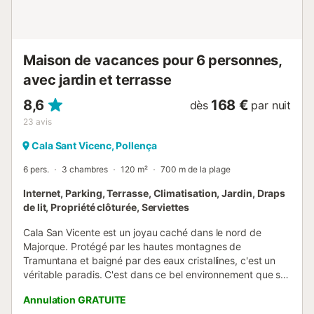
à une terrasse couverte. À l'extérieur, accessible par le
salon, se trouve une terrasse couverte avec une table et
des chaises en verre pour les repas en plein air, et
quelques ...
Maison de vacances pour 6 personnes,
avec jardin et terrasse
8,6
168 €
dès
par nuit
23
avis
Cala Sant Vicenc, Pollença
6 pers.
3 chambres
120 m²
700 m de la plage
Internet, Parking, Terrasse, Climatisation, Jardin, Draps
de lit, Propriété clôturée, Serviettes
Cala San Vicente est un joyau caché dans le nord de
Majorque. Protégé par les hautes montagnes de
Tramuntana et baigné par des eaux cristallines, c'est un
véritable paradis. C'est dans ce bel environnement que se
trouve la Villa Can Sohn, entièrement rénovée.
Annulation GRATUITE
Parfaitement située à quelques pas des 3 criques de sable