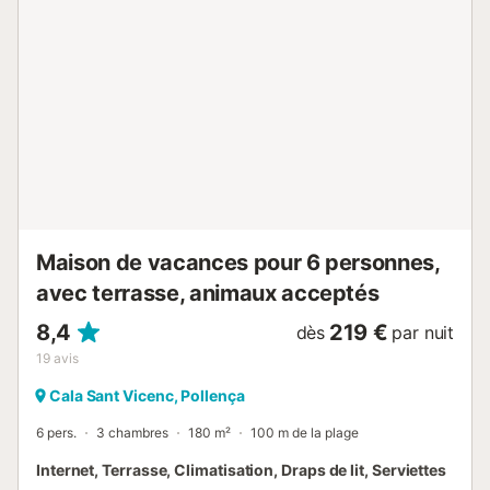
Comme si cela ne suffisait pas, à un peu plus de cinq
minutes en voiture, vous arriverez à Puerto Pollença, ainsi
qu'à l'ancien et joli village de Pollença. C'est dans ce cadre
que se trouve Pinos Altos, à côté de grands pins dont il tire
son nom. C'est un excellent choix pour les familles avec de
jeunes enfants, ainsi que pour les couples qui souhaitent
simplement se reposer. Depuis le complexe, vous pouvez
vous rendre à pied à la plage, et il y a un arrêt de bus tout
près. Depuis la réception, vous accédez aux trois
différents types d'appartements du complexe, ainsi qu'à la
piscine. Les principales caractéristiques de chacun des
trois types d'appartements sont...
Maison de vacances pour 6 personnes,
avec terrasse, animaux acceptés
8,4
219 €
dès
par nuit
19
avis
Cala Sant Vicenc, Pollença
6 pers.
3 chambres
180 m²
100 m de la plage
Internet, Terrasse, Climatisation, Draps de lit, Serviettes