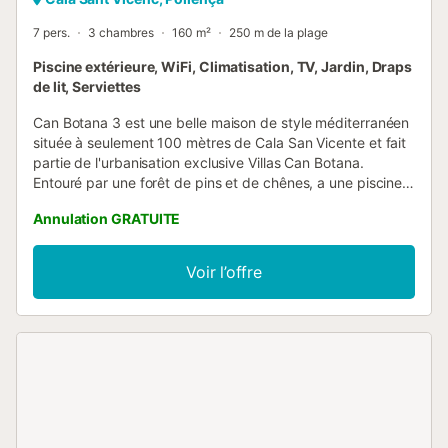
7 pers.
3 chambres
160 m²
250 m de la plage
Piscine extérieure, WiFi, Climatisation, TV, Jardin, Draps
de lit, Serviettes
Can Botana 3 est une belle maison de style méditerranéen
située à seulement 100 mètres de Cala San Vicente et fait
partie de l'urbanisation exclusive Villas Can Botana.
Entouré par une forêt de pins et de chênes, a une piscine
et quelques formidables jardins communautaires. Elle
Annulation GRATUITE
dispose également d'un porche où vous pourrez vous
détendre après une journée passionnante dans le nord de
l'île de Majorque. Dans sa superficie d'un peu plus de 180
Voir l’offre
m2, un splendide salon avec un poêle à bois pour l'hiver se
distingue. Il est équipé d'une smart TV et d'un système de
musique. Il y a également une cuisine entièrement équipée
et récemment rénovée, un deuxième salon, trois chambres
avec deux lits simples chacune, deux salles de bains
complètes et des toilettes de courtoisie. La maison dispose
également de la climatisation....