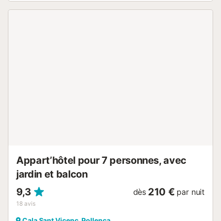
climatisation/chauffage dans les chambres. Située sur la
rue principale menant à Cala San Vicente, elle est
légèrement surélevée par rapport au niveau de la rue et
entourée de haies pour plus d'intimité. À l'entrée, une arche
couverte de vignes et quelques marches mènent à la porte
principale. Le salon-salle à manger, spacieux et lumineux,
est doté d'une cheminée décorative et donne accès à la
terrasse de la piscine, idéale pour profiter du plein air. La
cuisine, fonctionnelle et bien équipée, a un accès direct à
l'espace barbecue et comprend un four, un micro-ondes,
un réfrigérateur, un lave-vaisselle, un lave-linge, un grille-
pain et une bouilloire. Au rez-de-chaussée se trouve une
chambre principale avec salle de bain attenante, deux
chambres doubles qui partagent une salle de bain, et
toutes avec accès au jardin. Au premier étage se trouve...
Appart’hôtel pour 7 personnes, avec
jardin et balcon
9,3
210 €
dès
par nuit
18
avis
Cala Sant Vicenc, Pollença