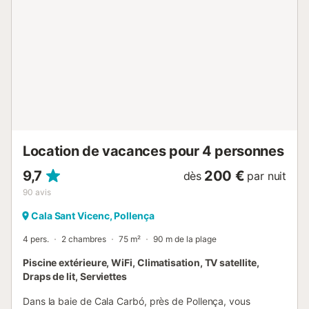
Majorque est authentique et accueillant. Une destination
avec un paysage d'une beauté variée qui exerce son
charme en toutes saisons. Les criques de Cala San Vicente
sont encadrées par des formations rocheuses
spectaculaires, les contreforts de la Serra de Tramuntana.
Il y a quatre criques ici : Cala Barques, Cala Clara, Cala
Molins et Cala Carbó. Les trois premières plages se
caractérisent par leur sable fin et blanc. Elles séduisent par
leurs eaux cristallines. Pollença se trouve à environ 7 km.
Ici, le temps semble s'être arrêté. La ville a réussi, au fil des
ans, à tenir à l'écart du tourisme de masse. So...
Location de vacances pour 4 personnes
9,7
200 €
dès
par nuit
90
avis
Cala Sant Vicenc, Pollença
4 pers.
2 chambres
75 m²
90 m de la plage
Piscine extérieure, WiFi, Climatisation, TV satellite,
Draps de lit, Serviettes
Dans la baie de Cala Carbó, près de Pollença, vous