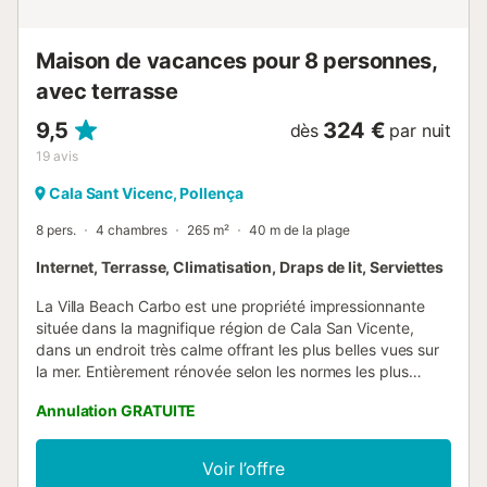
ni de l'utiliser 24h/24. Si l'appartement est laissé
excessivement sale, un supplément de ménage pourra
vous être facturé....
Maison de vacances pour 8 personnes,
avec terrasse
9,5
324 €
dès
par nuit
19
avis
Cala Sant Vicenc, Pollença
8 pers.
4 chambres
265 m²
40 m de la plage
Internet, Terrasse, Climatisation, Draps de lit, Serviettes
La Villa Beach Carbo est une propriété impressionnante
située dans la magnifique région de Cala San Vicente,
dans un endroit très calme offrant les plus belles vues sur
la mer. Entièrement rénovée selon les normes les plus
élevées, la villa offre un accès direct à la baie rocheuse de
Annulation GRATUITE
Cala Carbó, tandis que la localité côtière de Cala Sant
Vincenç, avec sa plage de sable fin, n'est qu'à quelques
minutes à pied. À l'intérieur, la villa est répartie sur
Voir l’offre
différents niveaux et dispose de 4 chambres au total. Il y a