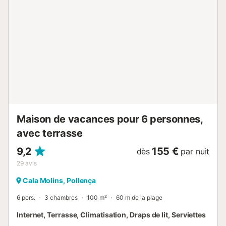
région offre quatre criques, chacune avec ses
particularités : Cala Barques, de sable et de rochers, aux
eaux turquoise et restaurants de poissons avec vue sur la
mer ; Cala Clara, petite et intime ; Cala Molins, de sable et
eaux bleues, avec parking, restaurants en bord de plage,
accès pour personnes à mobilité réduite, location de
kayaks, paddle et excursions en bateau en supplément ;
et Cala Carbó, la plus sauvage. La villa se trouve à 700 m
de la mer, dans un quartier calme, entourée de résidents
annuels ou saisonniers. Devant la villa, une zone verte
abrite les grottes d'Alzinaret, nécropole néolithiqu...
Maison de vacances pour 6 personnes,
avec terrasse
9,2
155 €
dès
par nuit
29
avis
Cala Molins, Pollença
6 pers.
3 chambres
100 m²
60 m de la plage
Internet, Terrasse, Climatisation, Draps de lit, Serviettes