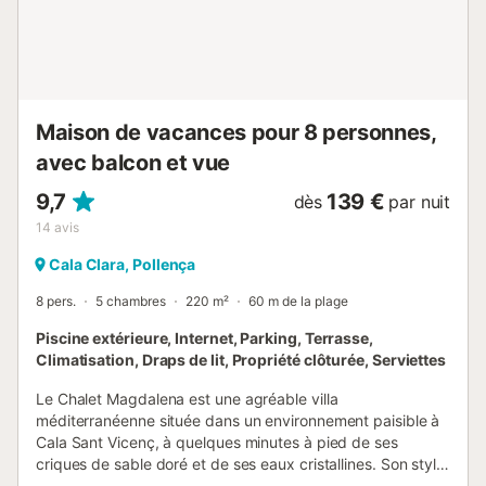
Maison de vacances pour 8 personnes,
avec balcon et vue
9,7
139 €
dès
par nuit
14
avis
Cala Clara, Pollença
8 pers.
5 chambres
220 m²
60 m de la plage
Piscine extérieure, Internet, Parking, Terrasse,
Climatisation, Draps de lit, Propriété clôturée, Serviettes
Le Chalet Magdalena est une agréable villa
méditerranéenne située dans un environnement paisible à
Cala Sant Vicenç, à quelques minutes à pied de ses
criques de sable doré et de ses eaux cristallines. Son style
lumineux, ses espaces extérieurs bien aménagés et sa