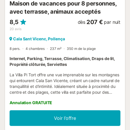
Maison de vacances pour 8 personnes,
avec terrasse, animaux acceptés
8,5
207 €
dès
par nuit
20
avis
Cala Sant Vicenc, Pollença
8 pers.
4 chambres
237 m²
350 m de la plage
Internet, Parking, Terrasse, Climatisation, Draps de lit,
Propriété clôturée, Serviettes
La Villa Pi Tort offre une vue imprenable sur les montagnes
qui entourent Cala San Vicente, créant un cadre naturel de
tranquillité et d'intimité. Idéalement située à proximité du
centre et des plages, cette villa est parfaite pour des
vacances reposantes dans un lieu pittoresque. Cala San
Annulation GRATUITE
Vicente est un joyau côtier avec des restaurants et deux
criques de sable, le tout à quelques pas. La villa dispose
de 4 chambres, pouvant accueillir 8 personnes, d'une
Voir l’offre
piscine privée, de grands espaces extérieurs et
d'équipements tels que le WiFi et la