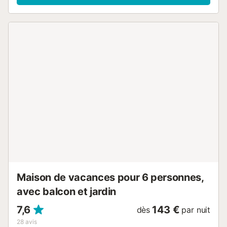
un salon avec télévision par satellite, lecteur DVD, une
cuisine moderne avec lave-vaisselle, micro-ondes et lave-
linge. La villa dispose de 2 chambres avec lits
doubles/salle de bain attenante, 1 chambre avec 2 lits
simples et 1 chambre avec un lit double (ces deux
chambres partagent une salle de bain). La villa offre,
depuis la plupart des chambres, une vue imprenable sur la
mer et Cala San Vicente (qui s'illumine romantiquement la
nuit). La terrasse extérieure d'environ 70 m² avec une vue
unique sur la mer, le barbecue en pierre naturelle, la cuisine
extérieure, les vastes lambris en teck et le coin salon
invitent les clients à passer des heures inoubliables sous le
soleil majorquin en profitant de vues à couper le souffle.
Des escaliers mènent à la grande terrasse principale de
120 m² avec piscine privée. Ici, les clients peuvent profiter
en toute paix et tranquillité...
Maison de vacances pour 6 personnes,
avec balcon et jardin
7,6
143 €
dès
par nuit
28
avis