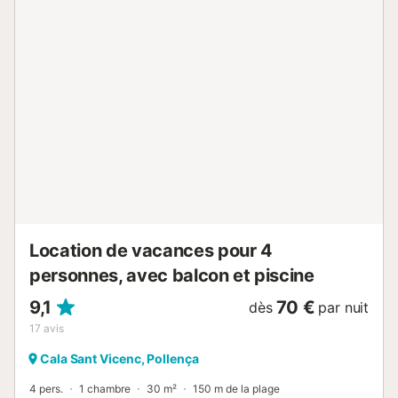
bébé et une chaise haute. La terrasse couverte privée est
idéale pour prendre le petit-déjeuner ou profiter de la fin
de journée entourés de la végétation luxuriante du vaste
jardin. L’espace piscine, partagé avec les maisons voisines,
est parfait pour se détendre et se rafraîchir. La grande
piscine est divisée en deux par une barrière métallique : un
côté pour les adultes, l’autre pour les enfants. Le
supermarché le plus proche se trouve à 5 minutes à pied
(400 m) et vous trouverez restaurants, bars et cafés à
seulement 1 minute à pied (120 m). La plage de Cala
Molins est à 3 minutes à pied (270 m). Palma, la capitale
de Majorque, et l’aéroport sont à 67 km (50 minutes en
voiture), de l’autre côté de l’île. Les animaux de compag...
Location de vacances pour 4
personnes, avec balcon et piscine
9,1
70 €
dès
par nuit
17
avis
Cala Sant Vicenc, Pollença
4 pers.
1 chambre
30 m²
150 m de la plage