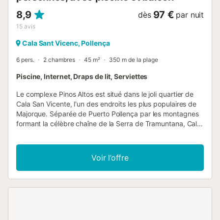
8,9
97 €
dès
par nuit
15
avis
Cala Sant Vicenc, Pollença
6 pers.
2 chambres
45 m²
350 m de la plage
Piscine, Internet, Draps de lit, Serviettes
Le complexe Pinos Altos est situé dans le joli quartier de
Cala San Vicente, l'un des endroits les plus populaires de
Majorque. Séparée de Puerto Pollença par les montagnes
formant la célèbre chaîne de la Serra de Tramuntana, Cala
San Vicente se trouve dans une petite vallée abritée par
une forêt de pins qui s'étendent pratiquement jusqu'à ses
plages de sable, couronnées par les vues fantastiques
Voir l’offre
offertes par le Cavall Bernat, une montagne à pic qui
s'avance sur plusieurs kilomètres dans la mer. Cala San
Vicente est l'endroit idéal pour profiter de vacances
tranquilles. Quelques boutiques, bars, restaurants, hôtels
et un centre médical sont regroupés autour de ses deux
petites baies, séparées par un promontoire rocheux.