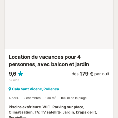
inolvidables rodeada de todas las comodidades. Hay un
gran salón con cocina y comedor contiguos, con grandes
puertas de patio que se abren directamente a las zonas
de piscina y a los jardines con césped, arbustos y pinos.
La cocina está equipada con todos los electrodomésticos
necesarios para unas vacaciones, y el salón cuenta con
cómodos sofás, televisión vía satélite (canales gratuitos) y
reproductor de DVD. Hay 3 dormitorios en total, uno doble
y 2 de matrimonio, así como 2 baños amplios con ducha. El
aire acond...
Location de vacances pour 4
personnes, avec balcon et jardin
9,6
179 €
dès
par nuit
57
avis
Cala Sant Vicenc, Pollença
4 pers.
2 chambres
100 m²
100 m de la plage
Piscine extérieure, WiFi, Parking sur place,
Climatisation, TV, TV satellite, Jardin, Draps de lit,
Serviettes