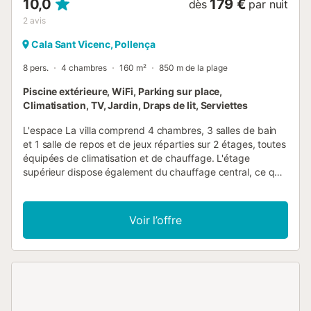
10,0
179 €
dès
par nuit
2
avis
Cala Sant Vicenc, Pollença
8 pers.
4 chambres
160 m²
850 m de la plage
Piscine extérieure, WiFi, Parking sur place,
Climatisation, TV, Jardin, Draps de lit, Serviettes
L'espace La villa comprend 4 chambres, 3 salles de bain
et 1 salle de repos et de jeux réparties sur 2 étages, toutes
équipées de climatisation et de chauffage. L'étage
supérieur dispose également du chauffage central, ce qui
rend la Villa Arizona confortable même en hiver. La cuisine
est équipée d'un four, d'un lave-vaisselle, d'un micro-
ondes et d'un réfrigérateur. La buanderie comprend un
Voir l’offre
lave-linge, un espace de repassage, un réfrigérateur
supplémentaire et un espace de rangement. À l'extérieur,
vous profitez d'un jardin privé, de terrasses et d'une
piscine, créant des ambiances variées selon le moment de
la journée. Services et espaces communs Villa Arizona est
située à Cala San Vicenç, une zone résidentielle entre
Pollensa et Puerto de Pollensa, au nord de Majorque. La