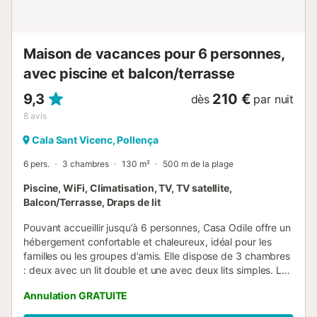
Playa de Cala Molins, à 100 m ou à 1 minute de marche de
l'hébergement. Nagez dans l'eau cristalline et bronzez
sous le soleil majorquin qui réchauffe l...
Maison de vacances pour 6 personnes,
avec piscine et balcon/terrasse
9,3
210 €
dès
par nuit
8
avis
Cala Sant Vicenc, Pollença
6 pers.
3 chambres
130 m²
500 m de la plage
Piscine, WiFi, Climatisation, TV, TV satellite,
Balcon/Terrasse, Draps de lit
Pouvant accueillir jusqu’à 6 personnes, Casa Odile offre un
hébergement confortable et chaleureux, idéal pour les
familles ou les groupes d’amis. Elle dispose de 3 chambres
: deux avec un lit double et une avec deux lits simples. La
villa comprend 2 salles de bains – l’une avec douche,
Annulation GRATUITE
l’autre avec une baignoire et douche combinées. Les trois
chambres sont situées le long d’un couloir central et se