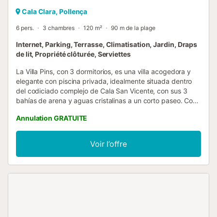
Cala Clara, Pollença
6 pers.
3 chambres
120 m²
90 m de la plage
Internet, Parking, Terrasse, Climatisation, Jardin, Draps
de lit, Propriété clôturée, Serviettes
La Villa Pins, con 3 dormitorios, es una villa acogedora y
elegante con piscina privada, idealmente situada dentro
del codiciado complejo de Cala San Vicente, con sus 3
bahías de arena y aguas cristalinas a un corto paseo. Con
capacidad para 6 personas en interiores cómodamente
Annulation GRATUITE
amueblados, la villa dispone de aire acondicionado y es la
opción perfecta para todos aquellos huéspedes que
buscan unas vacaciones verdaderamente mallorquinas sin
Voir l’offre
depender constantemente del coche. Las bahías que
forman Cala San Vicente (llamadas respectivamente Cala
Clara, Cala Barques y Cala Molins) son una encantadora
joya de Mallorca, aún oculta al turismo de masas, y el lugar
perfecto para relajarse y desconectar en un ambiente
acogedor y amistoso. En el interior, la villa es moderna,
está convenientemente situada en una sola planta y
cuidadosamente terminada para ofrecer unas vacaciones