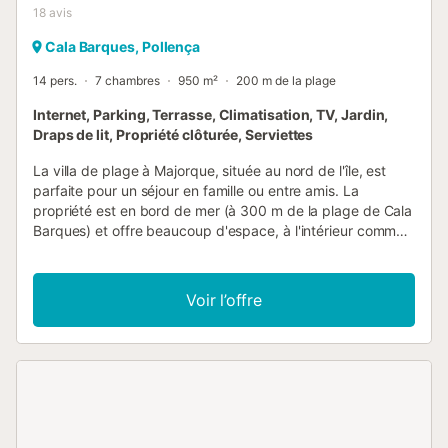
18
avis
Cala Barques, Pollença
14 pers.
7 chambres
950 m²
200 m de la plage
Internet, Parking, Terrasse, Climatisation, TV, Jardin,
Draps de lit, Propriété clôturée, Serviettes
La villa de plage à Majorque, située au nord de l'île, est
parfaite pour un séjour en famille ou entre amis. La
propriété est en bord de mer (à 300 m de la plage de Cala
Barques) et offre beaucoup d'espace, à l'intérieur comme
à l'extérieur, pour 14 personnes. La villa dispose de sept
chambres, sept salles de bain, une cuisine-salle à manger
et un spacieux salon avec cheminée. Il y a beaucoup
Voir l’offre
d'espace pour des moments partagés et des coins
tranquilles pour ceux qui ont besoin de s'isoler. Grâce au
chauffage central, la maison est utilisable toute l'année et
convient également aux groupes de randonneurs et de
cyclistes, aux séjours "workation" ou aux voyages de team
building. La maison dispose d'un grand garage où les
vélos peuvent être stockés en toute sécurité. Le nord de