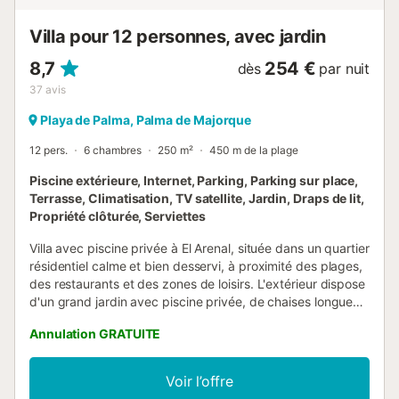
terrasses sont réservées à votre usage...
Villa pour 12 personnes, avec jardin
8,7
254 €
dès
par nuit
37
avis
Playa de Palma, Palma de Majorque
12 pers.
6 chambres
250 m²
450 m de la plage
Piscine extérieure, Internet, Parking, Parking sur place,
Terrasse, Climatisation, TV satellite, Jardin, Draps de lit,
Propriété clôturée, Serviettes
Villa avec piscine privée à El Arenal, située dans un quartier
résidentiel calme et bien desservi, à proximité des plages,
des restaurants et des zones de loisirs. L'extérieur dispose
d'un grand jardin avec piscine privée, de chaises longues
et d'un coin repas extérieur avec barbecue, conçu pour
Annulation GRATUITE
profiter du beau temps tout au long de la journée. À
l'intérieur, la villa offre des espaces généreux et lumineux.
Le salon principal, avec cheminée et plusieurs coins salon,
Voir l’offre
offre une atmosphère confortable pour partager des