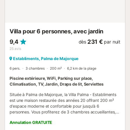
Villa pour 6 personnes, avec jardin
9,4
231 €
dès
par nuit
25
avis
Establiments, Palma de Majorque
6 pers.
3 chambres
200 m²
6,2 km de la plage
Piscine extérieure, WiFi, Parking sur place,
Climatisation, TV, Jardin, Draps de lit, Serviettes
Située à Palma de Majorque, la Villa Palma - Establiments
est une maison restaurée des années 20 offrant 200 m²
d’espace moderne et confortable pour jusqu’à 6
personnes. Vous profiterez de 3 chambres accueillantes,
dont 2 avec lits simples et 1 avec lit double, ainsi que de 2
Annulation GRATUITE
salles de bain. La cuisine privée et entièrement équipée est
ouverte sur le salon, créant un espace idéal pour partager