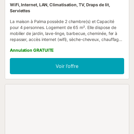
WiFi, Internet, LAN, Climatisation, TV, Draps de lit,
Serviettes
La maison à Palma possède 2 chambre(s) et Capacité
pour 4 personnes. Logement de 65 m². Elle dispose de
mobilier de jardin, lave-linge, barbecue, cheminée, fer à
repasser, accès internet (wifi), sèche-cheveux, chauffage
pompe à chaleur, climatisation, 1 ventilateur, 1 Télévision.
Annulation GRATUITE
La cuisine américaine, à vitrocéramique, est équipée avec
réfrigérateur, micro-ondes, four, congélateur,
vaisselle/couverts, ustensiles/cuisine, cafetière, grille pain
Voir l’offre
et bouilloire. Ce logement est diffusé par un professionnel.
Sauf mention contraire, les prestations, telles que ménage,
draps, serviettes etc.. ne sont pas incluses dans le prix de
cette location. Si animaux de compagnie admis (indiqué
dans annonce), un supplément peut s'appliquer. Seuls les
équipements mentionnés spécifiquement dans cette
annonce sont présents. Un équipement non indiqué n'est
pas considéré comme présent. Sauf indication de borne
de charge électrique présente dans le logement, la
recharge des véhicules électriques est interdite....