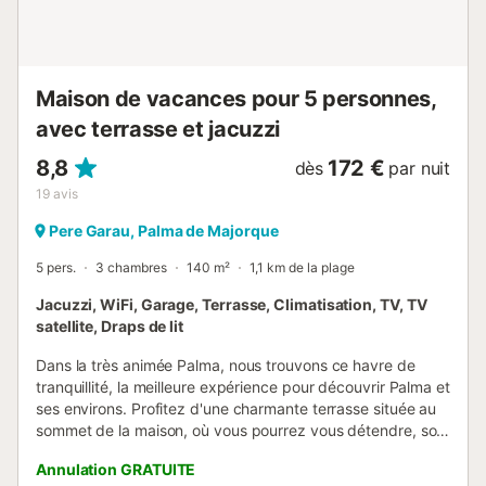
On y trouve également une salle de bains avec une
douche à l’italienne. La maison dispose du chauffage
central pour l'hiver et de ventilateurs pour l'ét...
Maison de vacances pour 5 personnes,
avec terrasse et jacuzzi
8,8
172 €
dès
par nuit
19
avis
Pere Garau, Palma de Majorque
5 pers.
3 chambres
140 m²
1,1 km de la plage
Jacuzzi, WiFi, Garage, Terrasse, Climatisation, TV, TV
satellite, Draps de lit
Dans la très animée Palma, nous trouvons ce havre de
tranquillité, la meilleure expérience pour découvrir Palma et
ses environs. Profitez d'une charmante terrasse située au
sommet de la maison, où vous pourrez vous détendre, soit
en vous reposant après une fantastique journée de
Annulation GRATUITE
shopping, en lisant un livre ou en prenant un apéritif en