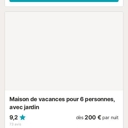
moments en groupe. La cuisine est spacieuse et
entièrement équipée, idéale pour les séjours de plusieurs
personnes. La maison est répartie en 6 chambres et 5
salles de bain complètes, une combinaison parfaite pour
accueillir jusqu'à 12 personnes avec suffisamment
d'espace, d'indépendance et de confort. Cette
configuration en fait une option particulièrement pratique
pour les grands groupes ou plusieurs familles voyageant
ensemble. Une villa spacieuse, fonctionnelle et bien située
pour des vacances relaxantes à Majorque. - - - - - NOTES
IMPORTANTES - - - - - Toutes les réservations incluent
gratuitement tous les consommations d'eau courante, 50 €
de consommation électrique par réservation et, en saison
hivernale et si la propriété en dispose, 50 € de
consommation non électrique (chauffage au gasoil, gaz ou
propane). Toutes les propriétés disposent de compteurs
intér...
Maison de vacances pour 6 personnes,
avec jardin
9,2
200 €
dès
par nuit
73
avis