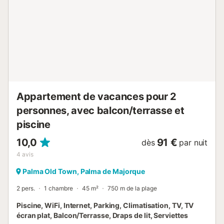
de toilette sont inclus dans le prix. Il est possible
d'accueillir une personne de plus (max 6 personnes) pour
un prix supplémentaire. Numéro de licence : ETV8496,
Nom : NAFETI...
Appartement de vacances pour 2
personnes, avec balcon/terrasse et
piscine
10,0
91 €
dès
par nuit
4
avis
Palma Old Town, Palma de Majorque
2 pers.
1 chambre
45 m²
750 m de la plage
Piscine, WiFi, Internet, Parking, Climatisation, TV, TV
écran plat, Balcon/Terrasse, Draps de lit, Serviettes