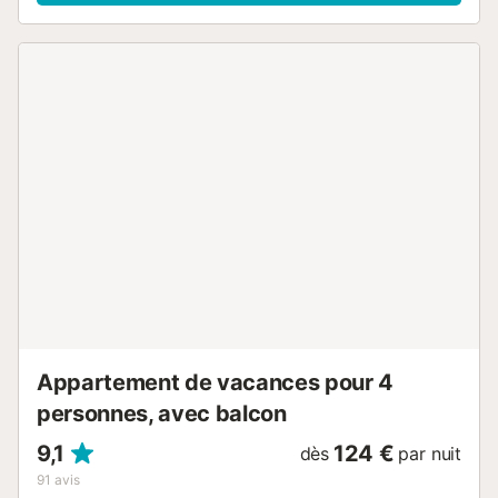
moments privilégiés ensemble. Parmi les équipements :
Wi-Fi haut débit, Smart TV avec services de streaming,
ventilateurs, lave-linge et sèche-linge. Les plus petits sont
aussi les bienvenus : lit bébé et chaise haute sont à votre
disposition. À l'extérieur, vivez l'ambiance typique de
Majorque : piscine privée, jardin méditerranéen, terrasse
couverte et espace barbecue – parfaits pour de longues
soirées détendues, admirer le coucher du soleil et partager
des instants inoubliables avec vos proches. Deux places
de parking sont disponibles sur la propriété. Les animaux
de compagnie sont admis sur demande. Il est interdit de
fumer à l'intérieur. La climatisation est présente dans
toutes les pièces, avec chauffage supplémentaire dans
chaque espace. Vous logez dans la villa-tour
indépendante et privative de la Finca, profitant ainsi d'une
intimité totale, de calme et d'un charme unique....
Appartement de vacances pour 4
personnes, avec balcon
9,1
124 €
dès
par nuit
91
avis