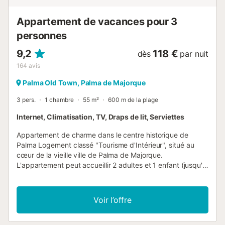
Appartement de vacances pour 3
personnes
9,2
118 €
dès
par nuit
164
avis
Palma Old Town, Palma de Majorque
3 pers.
1 chambre
55 m²
600 m de la plage
Internet, Climatisation, TV, Draps de lit, Serviettes
Appartement de charme dans le centre historique de
Palma Logement classé "Tourisme d'Intérieur", situé au
cœur de la vieille ville de Palma de Majorque.
L'appartement peut accueillir 2 adultes et 1 enfant (jusqu'à
14 ans). Il dispose d'une chambre principale avec un lit
double et d'un canapé-lit double dans le salon. Il est à
noter qu'il n'y a pas de porte séparant la chambre du
Voir l’offre
salon, l'espace étant conçu comme une pièce ouverte.
L'appartement se trouve au troisième étage d'un immeuble