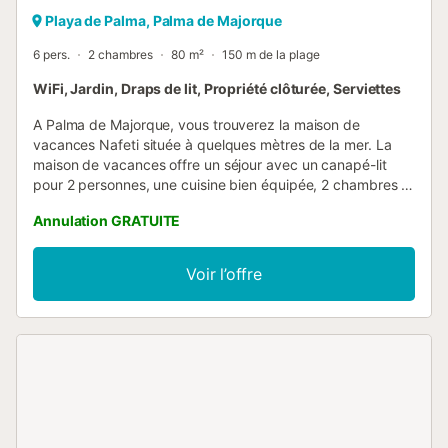
Playa de Palma, Palma de Majorque
6 pers.
2 chambres
80 m²
150 m de la plage
WiFi, Jardin, Draps de lit, Propriété clôturée, Serviettes
A Palma de Majorque, vous trouverez la maison de
vacances Nafeti située à quelques mètres de la mer. La
maison de vacances offre un séjour avec un canapé-lit
pour 2 personnes, une cuisine bien équipée, 2 chambres à
coucher (avec 2 lits simples chacune) et 2 salles de bain,
Annulation GRATUITE
pouvant ainsi accueillir 5 personnes. Le Wi-Fi, une
cheminée, un lit bébé et une chaise haute font partie des
équipements proposés. A l'extérieur, vous trouverez une
Voir l’offre
cour avec Wi-Fi, un barbecue, une machine à laver et un
coin salon agrémenté d'un parasol. Préparez de délicieux
repas sur le gril pour les déguster accompagnés d'un verre
de vin corsé. L'atout majeur de l'hébergement est son
emplacement unique, où vous trouverez des magasins,
restaurants, bars et cafés ainsi que la plage de la ville
Playa de Palma après seulement quelques minutes de
marche - ici, votre coeur trouvera tout ce qu'il désire ! Vous
pouvez vous garer dans la rue. Les draps et les serviettes