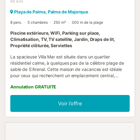
84
avis
Playa de Palma, Palma de Majorque
8 pers.
5 chambres
250 m²
300 m de la plage
Piscine extérieure, WiFi, Parking sur place,
Climatisation, TV, TV satellite, Jardin, Draps de lit,
Propriété clôturée, Serviettes
La spacieuse Villa Mar est située dans un quartier
résidentiel calme, à quelques pas de la célèbre plage de
sable de S'Arenal. Cette maison de vacances est idéale
pour ceux qui recherchent un emplacement central,
proche des activités et des services, tout en profitant de
Annulation GRATUITE
vacances reposantes dans un cadre confortable. Avec un
salon, une cuisine bien équipée, 5 chambres et 4 salles de
bains, l'hébergement offre de la place pour un maximum
Voir l’offre
de 8 adultes et 4 enfants supplémentaires. Chambre 1 :
deux lits simples (0,90 m x 1,90 m) Chambre 2 : deux lits
simples (0,90 m x 1,90 m) Chambre 3 : deux lits simples
(0,90 m x 1,90 m) Chambre 4 : deux lits simples (0,90 m x
1,90 m) et lit bébé en option Chambre 5 : quatre lits
simples (lits superposés), adaptés pour 4 enfants. Les