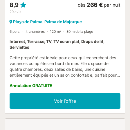
8,9
266 €
dès
par nuit
29
avis
Playa de Palma, Palma de Majorque
6 pers.
4 chambres
120 m²
80 m de la plage
Internet, Terrasse, TV, TV écran plat, Draps de lit,
Serviettes
Cette propriété est idéale pour ceux qui recherchent des
vacances complètes en bord de mer. Elle dispose de
quatre chambres, deux salles de bains, une cuisine
entièrement équipée et un salon confortable, parfait pour
se détendre après une journée à la plage en regardant un
Annulation GRATUITE
film, en écoutant de la musique ou en lisant.
L'emplacement est l'un de ses grands atouts : située dans
une rue calme de l'Arenal, à seulement une minute à pied
Voir l’offre
de la plage et très proche des restaurants, des boutiques
et des zones de loisirs, avec un accès facile au centre de
Palma et à l'aéroport. Une maison conçue pour profiter de
l'ambiance de l'Arenal avec confort, liberté et à votre
propre rythme. - - - - - NOTES IMPORTANTES - - - - - Les