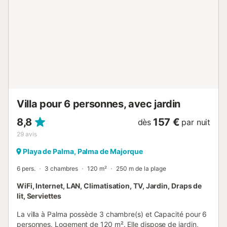
un accès Wi-Fi gratuit. Important : L'appartement se
trouve au premier étage sans ascenseur, bien qu'il y ait
peu de marches pour y accéder. Emplacement – Quartier
de Sa Gerreria L'appartement est situé à Sa Gerreria, l'un
des quartiers les plus typiques de Palma, connu pour son
ambiance authentique, ses bars, ses restaurants, ses
boutiques et son art urbain. L'emplacement est idéal pour
explorer la ville à pied : À 250 m de la Plaça de ...
Villa pour 6 personnes, avec jardin
8,8
157 €
dès
par nuit
29
avis
Playa de Palma, Palma de Majorque
6 pers.
3 chambres
120 m²
250 m de la plage
WiFi, Internet, LAN, Climatisation, TV, Jardin, Draps de
lit, Serviettes
La villa à Palma possède 3 chambre(s) et Capacité pour 6
personnes. Logement de 120 m². Elle dispose de jardin,