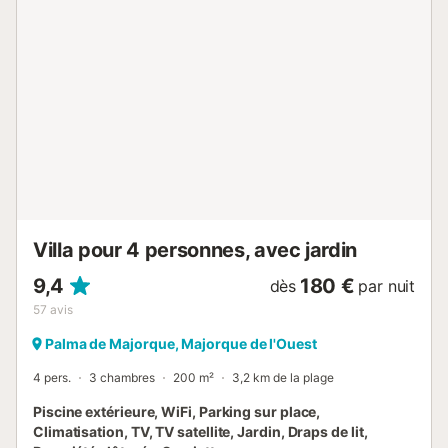
équipements incluent le Wi-Fi, la climatisation
(chaud/froid), Smart TV, 2 lits bébé et une chaise haute. À
l’extérieur, la terrasse partiellement couverte et les chaises
longues invitent à la détente. Grâce à l’emplacement idéal
de la villa, vous atteindrez en quelques minutes à pied des
commerces, restaurants, bars, cafés et la grande plage de
S'Arenal, ouverte toute l’année, avec la plupart des bars et
restaurants disponibles même en hiver. La maison dispose
d’une piscine confortable sur la terrasse principale, parfaite
pour se détendre après une journée à la plage ou à la villa.
La consommation d’eau jusqu’à 10 ...
Villa pour 4 personnes, avec jardin
9,4
180 €
dès
par nuit
57
avis
Palma de Majorque, Majorque de l'Ouest
4 pers.
3 chambres
200 m²
3,2 km de la plage
Piscine extérieure, WiFi, Parking sur place,
Climatisation, TV, TV satellite, Jardin, Draps de lit,