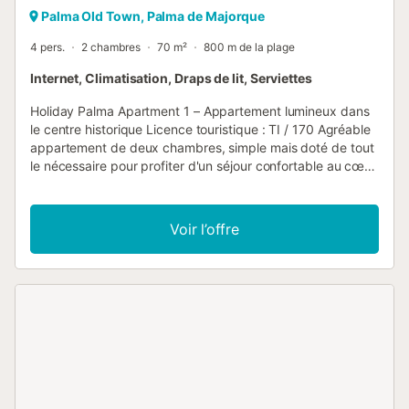
Palma Old Town, Palma de Majorque
4 pers.
2 chambres
70 m²
800 m de la plage
Internet, Climatisation, Draps de lit, Serviettes
Holiday Palma Apartment 1 – Appartement lumineux dans
le centre historique Licence touristique : TI / 170 Agréable
appartement de deux chambres, simple mais doté de tout
le nécessaire pour profiter d'un séjour confortable au cœur
de Palma de Majorque. Il est situé dans un immeuble du
centre historique, dans un quartier animé mais dans une
rue très peu passante, ce qui permet de profiter du calme
Voir l’offre
sans renoncer à la vie citadine. L'appartement est très
lumineux, grâce à ses trois grandes fenêtres, et dispose
également d'un balcon donnant sur la rue. Agencement de
l'appartement Le logement comprend : Une cuisine
équipée avec plaques vitrocéramiques, micro-ondes,
grille-pain, bouilloire, cafetière, réfrigérateur, congélateur
et lave-linge. Une salle de bain avec douche, rénovée.
Deux chambres : une avec un lit double et l'autre avec
deux lits simples. Un salon-salle à manger avec plusieurs
canapés et fauteuils, une table à manger, une télévision et