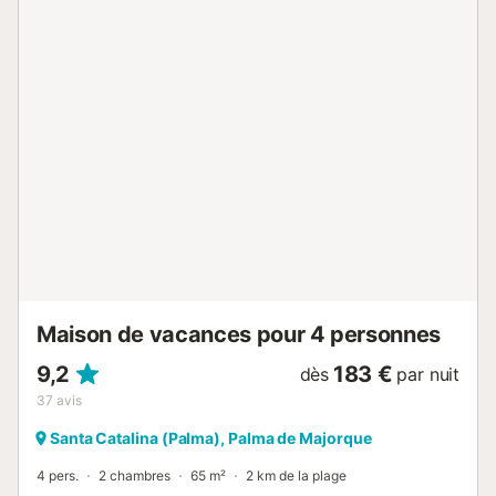
50 premiers € de consommation (environ 145 kWh) sont
inclus dans le prix total. Toute consommation excédant ce
montant sera payée par le client, au tarif de 0,35 €/kWh.
Pendant la basse saison – lorsque les systèmes de
chauffage peuvent être nécessaires – un total de 50 € de
consommation sera inclus pour chaque réservation, que
cette consommation soit électrique ou non électrique. La
consommation non électrique peut être du gaz, du gasoil
ou du propane, selon la source utilisée par le système de
chauffage de la propriété. La taxe de tourisme durable
s'élève à 2 € par personne et par nuit de séjour. Les
enfants de moins de 16 ans ne paient pas cette taxe. Tous
les draps...
Maison de vacances pour 4 personnes
9,2
183 €
dès
par nuit
37
avis
Santa Catalina (Palma), Palma de Majorque
4 pers.
2 chambres
65 m²
2 km de la plage