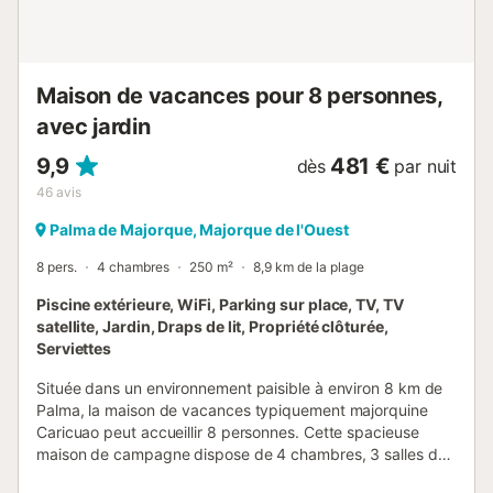
Antoni à 700 m, Plage Es Molinar à 1,9 km, Ciutat JardI à
3,4 km, Plage Calo des Grells à 4,2 km, Plage Cala Major à
4,6 km....
Maison de vacances pour 8 personnes,
avec jardin
9,9
481 €
dès
par nuit
46
avis
Palma de Majorque, Majorque de l'Ouest
8 pers.
4 chambres
250 m²
8,9 km de la plage
Piscine extérieure, WiFi, Parking sur place, TV, TV
satellite, Jardin, Draps de lit, Propriété clôturée,
Serviettes
Située dans un environnement paisible à environ 8 km de
Palma, la maison de vacances typiquement majorquine
Caricuao peut accueillir 8 personnes. Cette spacieuse
maison de campagne dispose de 4 chambres, 3 salles de
bains (dont une en suite), d’une cuisine bien équipée et