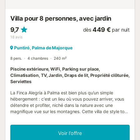
Villa pour 8 personnes, avec jardin
9,7
449 €
dès
par nuit
18
avis
Puntiró, Palma de Majorque
8 pers.
4 chambres
240 m²
Piscine extérieure, WiFi, Parking sur place,
Climatisation, TV, Jardin, Draps de lit, Propriété clôturée,
Serviettes
La Finca Alegría à Palma est bien plus qu'un simple
hébergement : c'est un lieu où vous pouvez arriver, vous
détendre et profiter, niché dans la nature avec une
magnifique vue sur les montagnes. Cette villa de style tour
d'environ 240 m², décorée avec goût, dispose d'un grand
salon, d'une cuisine entièrement équipée, de 4 chambres
et de 4 salles de bain. Elle accueille jusqu'à 10 personnes –
Voir l’offre
idéale pour les familles, les groupes d'amis ou des