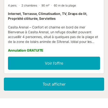
4 pers.
2 chambres
90 m²
60 m de la plage
Internet, Terrasse, Climatisation, TV, Draps de lit,
Propriété clôturée, Serviettes
Casita Arenal – Confort et charme en bord de mer
Bienvenue à Casita Arenal, un refuge douillet pouvant
accueillir 4 personnes, situé à quelques pas de la plage et
de la zone de loisirs animée de S’Arenal. Idéal pour les
couples, les petites familles ou les amis souhaitant profiter
Annulation GRATUITE
de la mer et de l'ambiance locale en tout confort. La
maison dispose de 2 chambres, 2 salles de bain complètes
(dont une en suite) et d'un salon-salle à manger lumineux
Voir l’offre
avec une cuisine entièrement équipée. Toutes les pièces
sont dotées de la climatisation réversible, garantissant un
confort optimal toute l'année. À l'avant, une jolie terrasse
invite à prendre un café le matin ou un verre au coucher
Tout afficher
du soleil pendant les soirées d'été. Son emplacement
privilégié permet d'accéder facilement à la plage, aux
restaurants et aux zones de loisirs sans avoir besoin de
voiture. Casita Arenal allie simplicité et confort dans un
cadre idéal pour se déconnecter, profiter du soleil et vivre