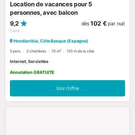
Location de vacances pour 5
personnes, avec balcon
9,2
102 €
dès
par nuit
1
avis
Hondarribia, Côte Basque (Espagne)
5 pers.
2 chambres
75 m²
150 m de la côte
Internet, Serviettes
Annulation GRATUITE
Voir l’offre