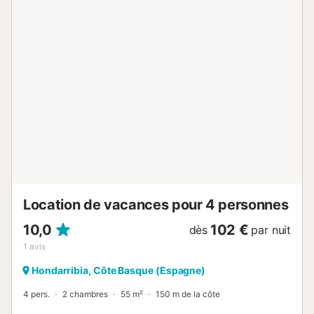
disponibles sur la propriété. Il est interdit de fumer et de
célébrer des événements. La climatisation n'est pas
disponible. La propriété dispose d'un accès sans marches.
Un service de blanchisserie gratuit est disponible pour les
clients séjournant plus de 3 jours. L'hébergement loué
occupe la moitié droite de la propriété, tandis que les
propriétaires résident dans l'aile gauche. Veuillez noter que
le logement dispose d'une entrée privée....
Location de vacances pour 4 personnes
10,0
102 €
dès
par nuit
1
avis
Hondarribia, Côte Basque (Espagne)
4 pers.
2 chambres
55 m²
150 m de la côte