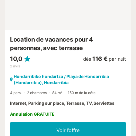
Location de vacances pour 4
personnes, avec terrasse
10,0
116 €
dès
par nuit
2
avis
Hondarribiko hondartza / Playa de Hondarribia
(Hondarribia), Hondarribia
4 pers.
2 chambres
84 m²
150 m de la côte
Internet, Parking sur place, Terrasse, TV, Serviettes
Annulation GRATUITE
Voir l’offre