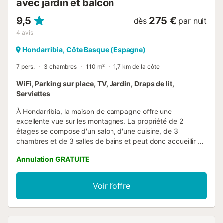
avec jardin et balcon
9,5
275 €
dès
par nuit
4
avis
Hondarribia, Côte Basque (Espagne)
7 pers.
3 chambres
110 m²
1,7 km de la côte
WiFi, Parking sur place, TV, Jardin, Draps de lit,
Serviettes
À Hondarribia, la maison de campagne offre une
excellente vue sur les montagnes. La propriété de 2
étages se compose d'un salon, d'une cuisine, de 3
chambres et de 3 salles de bains et peut donc accueillir 7
personnes. Les équipements supplémentaires
Annulation GRATUITE
comprennent un Wi-Fi haut débit (adapté aux appels
vidéo), une télévision, 3 ventilateurs ainsi que des livres et
jouets pour enfants. Un lit bébé et une chaise haute sont
Voir l’offre
également disponibles. Cette location de vacances offre
un espace extérieur privé comprenant un jardin, une
terrasse, un balcon et un barbecue. Veuillez noter qu'il y a
des animaux dans la propriété. 4 places de parking sont