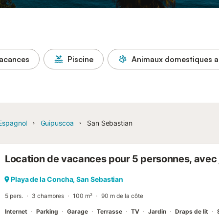
vacances
Piscine
Animaux domestiques a
Espagnol
Guipuscoa
San Sebastian
Location de vacances pour 5 personnes, avec j
Playa de la Concha, San Sebastian
5 pers.
3 chambres
100 m²
90 m de la côte
Internet
Parking
Garage
Terrasse
TV
Jardin
Draps de lit