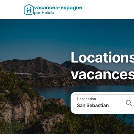
vacances-espagne
par Holidu
Locations
vacances
Destination