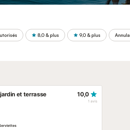
utorisés
8,0
& plus
9,0
& plus
Annula
ardin et terrasse
10,0
1
avis
Serviettes