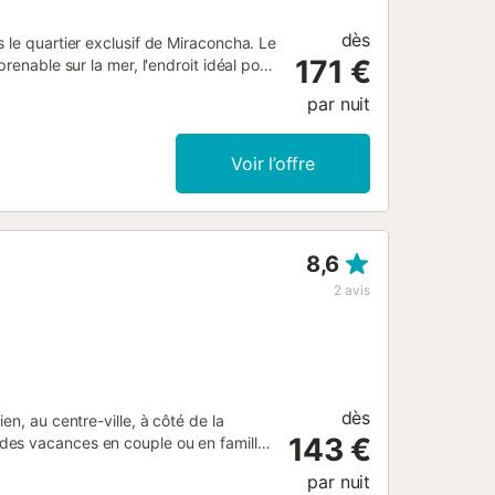
dès
 le quartier exclusif de Miraconcha. Le
171 €
renable sur la mer, l'endroit idéal pour
eil ou simplement vous détendre avec la
par nuit
tables, chacune avec sa propre salle
ement équipé et conçu pour un séjour
s de la plage et des principales
Voir l’offre
on parfaite entre confort, emplacement
8,6
2
avis
dès
n, au centre-ville, à côté de la
143 €
des vacances en couple ou en famille
uipements très modernes et est très
par nuit
e principale dispose d'un lit double