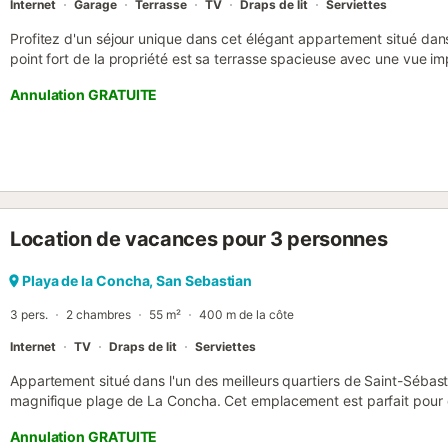
Internet
Garage
Terrasse
TV
Draps de lit
Serviettes
Profitez d'un séjour unique dans cet élégant appartement situé dans
point fort de la propriété est sa terrasse spacieuse avec une vue imp
prendre votre petit-déjeuner en plein air, admirer le coucher du sol
Annulation GRATUITE
baie en toile de fond. L'appartement dispose de 3 chambres confor
de bain privative, offrant ainsi plus d'intimité et de confort. Entièr
agréable, il est idéal pour les familles. À seulement quelques minute
attractions de Saint-Sébastien, cet appartement offre la combinais
privilégié et vues inoubliables....
Location de vacances pour 3 personnes
Playa de la Concha, San Sebastian
3 pers.
2 chambres
55 m²
400 m de la côte
Internet
TV
Draps de lit
Serviettes
Appartement situé dans l'un des meilleurs quartiers de Saint-Sébastie
magnifique plage de La Concha. Cet emplacement est parfait pour 
dans un appartement neuf dans un immeuble récent. Il dispose d'éq
Annulation GRATUITE
bien meublé, avec une capacité maximale de 3 personnes. La chambr