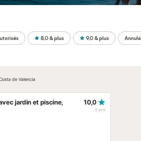
utorisés
8,0
& plus
9,0
& plus
Annula
Costa de Valencia
ec jardin et piscine,
10,0
3
avis