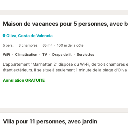
(remboursable) : 200 € par réservation Ce logement est diffusé par
contraire, les prestations, telles que ménage, draps, serviettes etc..
cette location. Si animaux de compagnie admis (indiqué dans annon
Seuls les équipements mentionnés spécifiquement dans cette anno
Maison de vacances pour 5 personnes, avec b
indiqué n'est pas considéré comme présent. Sauf indication de bor
le logement, la recharge des véhicules électriques est interdite....
Oliva, Costa de Valencia
5 pers.
3 chambres
65 m²
100 m de la côte
WiFi
Climatisation
TV
Draps de lit
Serviettes
L'appartement "Manhattan 2" dispose du Wi-Fi, de trois chambres et
étant extérieurs. Il se situe à seulement 1 minute de la plage d'Oliva
restaurants, bars de plage et de tous les services essentiels comm
Annulation GRATUITE
arrêt de bus. L'appartement est situé dans une rue calme. Vous tr
chambre simple, chacune équipée de placards intégrés. Le salon 
une grande terrasse couverte. La cuisine, spacieuse et entièremen
cellier. La salle de bain complète est dotée d'une douche. Les équip
micro-ondes, fer à repasser et sèche-cheveux....
Villa pour 11 personnes, avec jardin