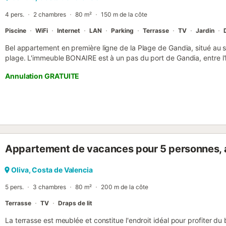
4 pers.
2 chambres
80 m²
150 m de la côte
Piscine
WiFi
Internet
LAN
Parking
Terrasse
TV
Jardin
Bel appartement en première ligne de la Plage de Gandia, situé au s
plage. L'immeuble BONAIRE est à un pas du port de Gandia, entre l'h
AQua/glacier VENECIA. Cet appartement offre deux chambres double
Annulation GRATUITE
de bain rénovée avec une douche pratique, une cuisine spacieuse e
le club nautique. Grand salon-salle à manger avec accès à la terrass
fabuleuses et panoramiques vues sur la promenade maritime et la 
L'immeuble dispose d'une piscine avec une zone pour enfants dél
balançoires et un court de tennis. Capacité pour 4 personnes.
demande avec un poids maximal de 10 kilos (7€/nuit). NE SONT
JEUNES (âges inférieurs à trente ans). Nos appartements sont livrés p
Appartement de vacances pour 5 personnes, 
bimensuel) et des serviettes (1 salle de bain-douche/personne, 2 toi
recommandons d'apporter un petit kit de produits/divers de nettoy
sèche-cheveux ne sont pas standard. Si l'un de ces éléments vous e
Oliva, Costa de Valencia
l'apporter ! La remise des clés se fera dans nos bureaux, au C/ T
5 pers.
3 chambres
80 m²
200 m de la côte
Terrasse
TV
Draps de lit
La terrasse est meublée et constitue l'endroit idéal pour profiter d