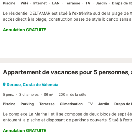
Piscine
WiFi
Internet
LAN
Terrasse
TV
Jardin
Draps de lit
Le résidentiel DELTAMAR est situé à l'extrémité sud de la plage de 
accès direct à la plage, construction basse de style ibicenco sans a
entourée de 4 000 m2 de jardins. Il offre des places de parking sou
Annulation GRATUITE
récemment rénové disponible au 2ème étage avec terrasse orientée E
les zones communes. Il dispose d'une cuisine avec bar américain, un
manger, deux salles de bains et deux chambres. Capacité 4/5 p
ACCEPTÉ (moins de trente ans). ANIMAUX ACCEPTÉS sur demande 
(7€/nuit) Nos appartements sont livrés propres et incluent la literie e
douche/personne, 2 toilettes/salle de bain). Inclut un changement d
recommandons d'apporter un petit kit avec des produits/divers de 
Appartement de vacances pour 5 personnes, av
standard : cocotte-minute, mixeur, grille-pain ni sèche-cheveux. Si 
indispensable, n'oubliez pas de l'apporter ! La remise des clés se
DE L'ULLASTRE N°7 PLAYA DE XERACO, à partir de 13h00. Il est poss
Xeraco, Costa de Valencia
des heures de bureau, en les demandant à l'avance et après avoir dé
5 pers.
3 chambres
86 m²
200 m de la côte
Piscine
Parking
Terrasse
Climatisation
TV
Jardin
Draps de l
Le complexe La Marina I et II se compose de deux blocs de sept ét
entourant la piscine et disposant de parkings couverts. Situé à l'ex
mètres d'une zone multisports et à 70 mètres d'un bosquet avec des 
Annulation GRATUITE
Appartement avec trois chambres, une chambre avec un lit double, u