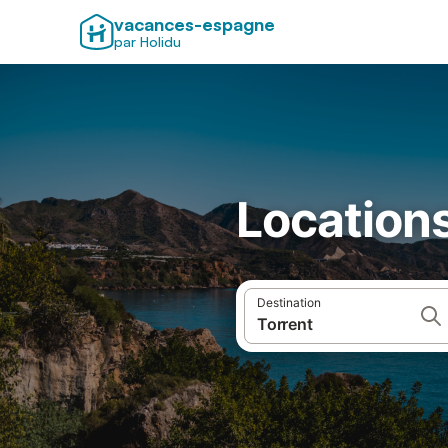
vacances-espagne
par Holidu
Locations
Destination