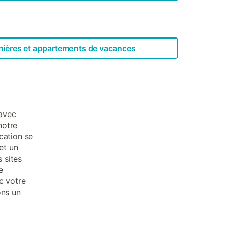
nières et appartements de vacances
 avec
notre
ocation se
et un
 sites
e
c votre
ons un