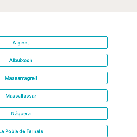
ure. Les équipements comprennent le
 et l’accès à la piscine partagée, au
Alginet
Albuixech
Massamagrell
Massalfassar
Náquera
La Pobla de Farnals