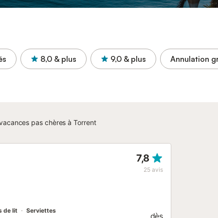
és
8,0
& plus
9,0
& plus
Annulation gr
vacances pas chères à Torrent
7,8
25
avis
 de lit
Serviettes
dès