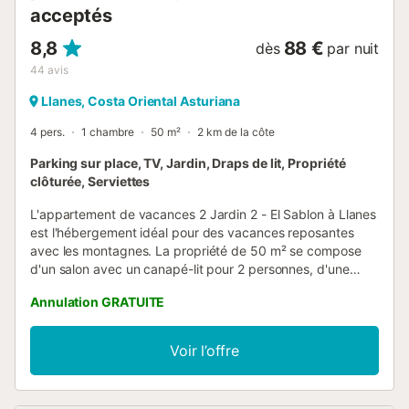
acceptés
8,8
88 €
dès
par nuit
44
avis
Llanes, Costa Oriental Asturiana
4 pers.
1 chambre
50 m²
2 km de la côte
Parking sur place, TV, Jardin, Draps de lit, Propriété
clôturée, Serviettes
L'appartement de vacances 2 Jardin 2 - El Sablon à Llanes
est l'hébergement idéal pour des vacances reposantes
avec les montagnes. La propriété de 50 m² se compose
d'un salon avec un canapé-lit pour 2 personnes, d'une
cuisine, d'une chambre et d'une salle de bains et peut
Annulation GRATUITE
donc accueillir 4 personnes. Les équipements
supplémentaires comprennent une télévision ainsi qu'un
lave-linge. Cette location de vacances offre un espace
Voir l’offre
extérieur privé avec un jardin et une terrasse couverte. La
propriété se trouve à proximité de la plage. Une place de
parking est disponible sur la propriété. Deux animaux