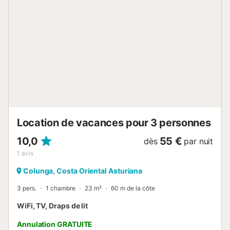
sont proches, mais il est conseillé de venir en voiture. Vous
disposez de places de parking gratuites sur place. Toutes
les chambres sont équipées du chauffage pour votre
confort. Les animaux de compagnie ne sont pas admis.
Des dîners sont proposés sur place en juillet et août, du
lundi au vendredi, à convenir avec le propriétaire via la
plateforme de réservation....
Location de vacances pour 3 personnes
10,0
55 €
dès
par nuit
1
avis
Colunga, Costa Oriental Asturiana
3 pers.
1 chambre
23 m²
60 m de la côte
WiFi, TV, Draps de lit
Annulation GRATUITE