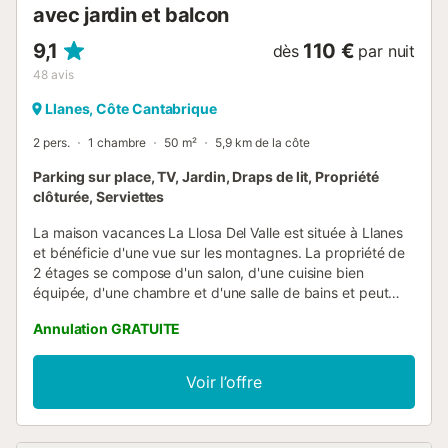
avec jardin et balcon
9,1
110 €
dès
par nuit
48
avis
Llanes, Côte Cantabrique
2 pers.
1 chambre
50 m²
5,9 km de la côte
Parking sur place, TV, Jardin, Draps de lit, Propriété
clôturée, Serviettes
La maison vacances La Llosa Del Valle est située à Llanes
et bénéficie d'une vue sur les montagnes. La propriété de
2 étages se compose d'un salon, d'une cuisine bien
équipée, d'une chambre et d'une salle de bains et peut
donc accueillir 2 personnes. Les équipements
Annulation GRATUITE
supplémentaires comprennent une télévision ainsi qu'un
lave-linge. Un lit bébé est également disponible. Ce
logement n'offre pas : Wi-Fi et la climatisation. Cette
Voir l’offre
propriété dispose d'un espace extérieur privé avec un
jardin, des options de terrasse et un barbecue. Une place
de parking est disponible sur la propriété. Deux animaux