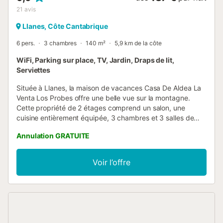
21
avis
Llanes, Côte Cantabrique
6 pers.
3 chambres
140 m²
5,9 km de la côte
WiFi, Parking sur place, TV, Jardin, Draps de lit,
Serviettes
Située à Llanes, la maison de vacances Casa De Aldea La
Venta Los Probes offre une belle vue sur la montagne.
Cette propriété de 2 étages comprend un salon, une
cuisine entièrement équipée, 3 chambres et 3 salles de
bains, pouvant accueillir jusqu'à 6 personnes. Vous
Annulation GRATUITE
bénéficiez également du Wi-Fi haut débit (adapté aux
appels vidéo), d'une télévision, d'un lave-linge, ainsi que
de livres et jouets pour enfants. Un lit bébé et une chaise
Voir l’offre
haute sont également à votre disposition pour les plus
petits. Ce logement ne dispose pas de climatisation.
L’espace extérieur privé comprend un jardin, une terrasse
couverte, un balcon et un barbecue, idéal pour profiter de
moments de détente en plein air. La maison est proche de
la plage et des transports publics accessibles à pied. Une