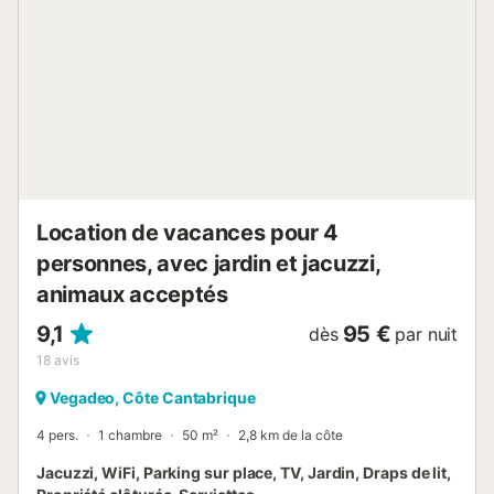
climatisation. Le combustible pour le poêle nécessite une
consultation préalable avec l’hébergement pour obtenir les
instructions d’utilisation. Des vélos sont mis à votre
disposition....
Location de vacances pour 4
personnes, avec jardin et jacuzzi,
animaux acceptés
9,1
95 €
dès
par nuit
18
avis
Vegadeo, Côte Cantabrique
4 pers.
1 chambre
50 m²
2,8 km de la côte
Jacuzzi, WiFi, Parking sur place, TV, Jardin, Draps de lit,