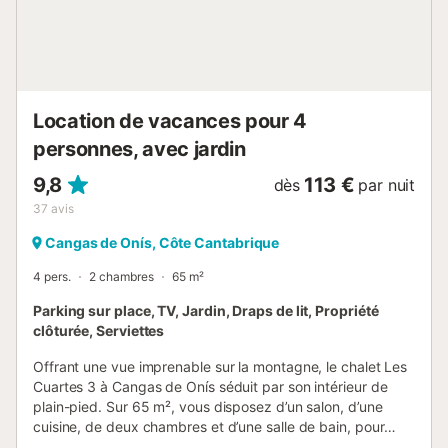
Location de vacances pour 4
personnes, avec jardin
9,8
113 €
dès
par nuit
37
avis
Cangas de Onís, Côte Cantabrique
4 pers.
2 chambres
65 m²
Parking sur place, TV, Jardin, Draps de lit, Propriété
clôturée, Serviettes
Offrant une vue imprenable sur la montagne, le chalet Les
Cuartes 3 à Cangas de Onís séduit par son intérieur de
plain-pied. Sur 65 m², vous disposez d’un salon, d’une
cuisine, de deux chambres et d’une salle de bain, pour
accueillir jusqu’à 4 personnes. Télévision et lave-linge sont