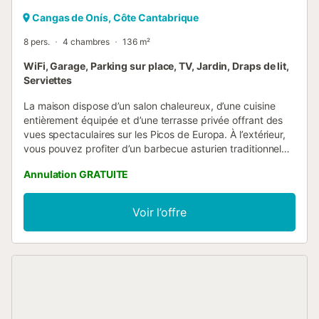
Cangas de Onís, Côte Cantabrique
8 pers.
4 chambres
136 m²
WiFi, Garage, Parking sur place, TV, Jardin, Draps de lit,
Serviettes
La maison dispose d’un salon chaleureux, d’une cuisine
entièrement équipée et d’une terrasse privée offrant des
vues spectaculaires sur les Picos de Europa. À l’extérieur,
vous pouvez profiter d’un barbecue asturien traditionnel
au bois, idéal pour de longs repas conviviaux. C’est
Annulation GRATUITE
l’endroit parfait pour partager des moments uniques,
savourer le cidre local et goûter les célèbres fromages de
la région. Entourée de nature et de paysages
Voir l’offre
impressionnants, Casa La Xerra offre un équilibre parfait
entre confort, tradition et l’authenticité de la campagne
asturienne....