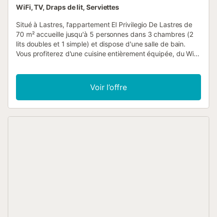
WiFi, TV, Draps de lit, Serviettes
Situé à Lastres, l'appartement El Privilegio De Lastres de
70 m² accueille jusqu'à 5 personnes dans 3 chambres (2
lits doubles et 1 simple) et dispose d'une salle de bain.
Vous profiterez d'une cuisine entièrement équipée, du Wi-
Fi haut débit, d'une télévision, d'un lave-linge et d'un
espace de travail. Pour les familles, un lit bébé et une
chaise haute sont à disposition. L'appartement offre un
Voir l’offre
accès à une terrasse ou un balcon avec une vue
imprenable sur la mer, parfait pour se détendre en soirée.
De l'huile d'olive maison est offerte à nos hôtes. La mer se
trouve à seulement 500 m, avec 2 plages accessibles en 5
minutes à pied et un arrêt de transport public à 100 m.
Plusieurs plages idéales pour le surf sont à moins de 10
minutes en voiture. Les familles avec enfants sont les
bienvenues. Un animal de compagnie maximum est
accepté. Veuillez noter que le service de ménage pour les
réservations avec animal est disponible moyennant un
supplément, et que vous devez surveiller votre animal en
permanence sur la propriété. Il est interdit de fumer,
d'inviter des personnes non enregistrées ou d'organiser