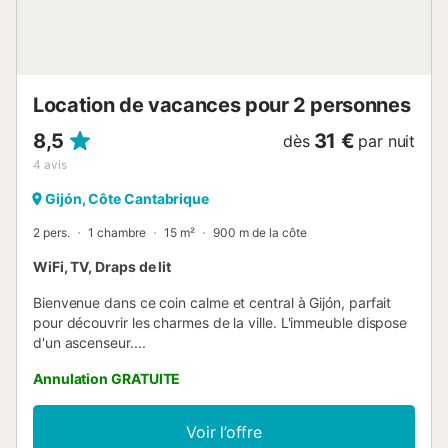
disponibles sur la propriété. Les familles avec enfants sont
les bienvenues. Un maximum de 2 animaux domestiques
est autorisé moyennant des frais. Il est interdit de fumer et
de célébrer des événements. La propriété se trouve à un
endroit ca...
Location de vacances pour 2 personnes
8,5
31 €
dès
par nuit
4
avis
Gijón, Côte Cantabrique
2 pers.
1 chambre
15 m²
900 m de la côte
WiFi, TV, Draps de lit
Bienvenue dans ce coin calme et central à Gijón, parfait
pour découvrir les charmes de la ville. L'immeuble dispose
d'un ascenseur....
Annulation GRATUITE
Voir l’offre