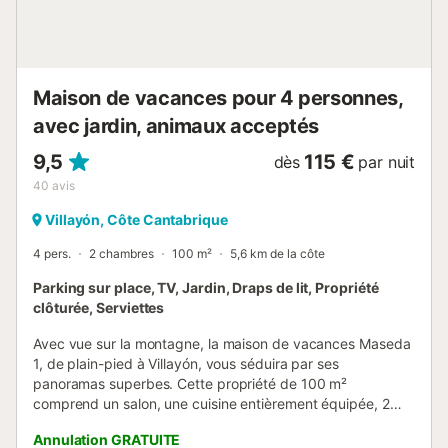
Maison de vacances pour 4 personnes,
avec jardin, animaux acceptés
9,5
115 €
dès
par nuit
40
avis
Villayón, Côte Cantabrique
4 pers.
2 chambres
100 m²
5,6 km de la côte
Parking sur place, TV, Jardin, Draps de lit, Propriété
clôturée, Serviettes
Avec vue sur la montagne, la maison de vacances Maseda
1, de plain-pied à Villayón, vous séduira par ses
panoramas superbes. Cette propriété de 100 m²
comprend un salon, une cuisine entièrement équipée, 2
chambres et 2 salles de bain, pouvant accueillir jusqu'à 4
Annulation GRATUITE
personnes. Vous profitez également d'une télévision et