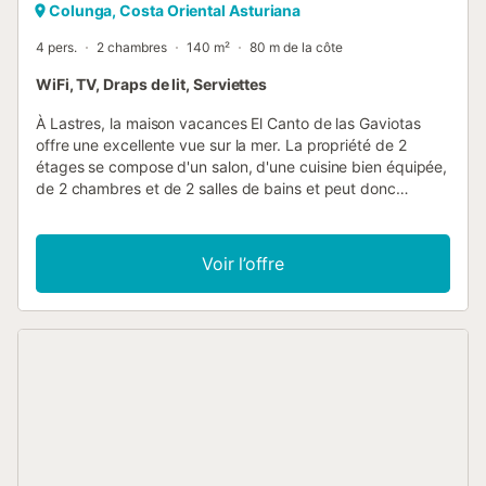
Colunga, Costa Oriental Asturiana
4 pers.
2 chambres
140 m²
80 m de la côte
WiFi, TV, Draps de lit, Serviettes
À Lastres, la maison vacances El Canto de las Gaviotas
offre une excellente vue sur la mer. La propriété de 2
étages se compose d'un salon, d'une cuisine bien équipée,
de 2 chambres et de 2 salles de bains et peut donc
accueillir 4 personnes. Les équipements supplémentaires
comprennent le Wi-Fi avec un espace de travail dédié
pour le télétravail, une télévision ainsi qu'une machine à
Voir l’offre
laver. Un lit bébé et une chaise haute sont également
disponibles. Cet hébergement ne propose pas : la
climatisation. Cette location de vacances dispose d'un
balcon privé pour se détendre en soirée. La propriété se
trouve à proximité de la plage et les transports en commun
sont accessibles à pied. Un parking gratuit est disponible
dans la rue. Un animal domestique est autorisé. Il est
interdit de fumer et de célébrer des événements. Cette
propriété dispose d'un système de check-in pratique....