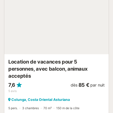
place de parking est disponible sur la propriété, ainsi que
du stationnement gratuit dans la rue. Les animaux
domestiques, la cigarette et les fêtes ne sont pas
autorisés. La propriété applique des consignes pour le tri
des déchets et dispose d’équipements pour économiser
l’eau et l’électricité. Plus d’informations à ce sujet sont
fournies sur place. La maison bénéficie du label de qualité
Aldeas Asturias et Sicted....
Location de vacances pour 5
personnes, avec balcon, animaux
acceptés
7,6
85 €
dès
par nuit
5
avis
Colunga, Costa Oriental Asturiana
5 pers.
3 chambres
70 m²
150 m de la côte