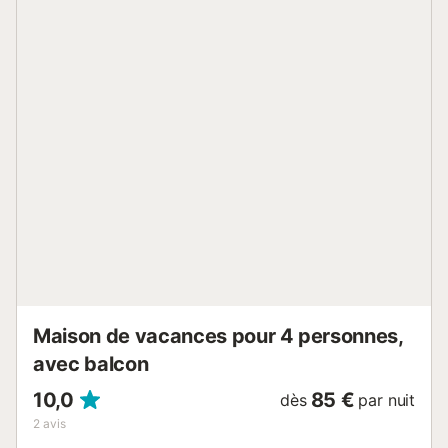
domestiques au maximum sont autorisés. Il est interdit de
fumer et de célébrer des événements. Des matériaux
durables ont été utilisés pour l'isolation de cette propriété.
La maison est à l'usage exclusif des personnes de la
réservation. Respectez la tranquillité des lieux après 22h....
Maison de vacances pour 4 personnes,
avec balcon
10,0
85 €
dès
par nuit
2
avis