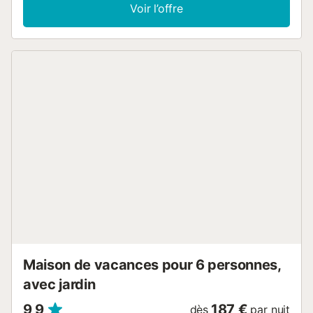
également disponible. Cette location de vacances propose
Voir l’offre
un espace extérieur privé avec un jardin, une terrasse
couverte et un barbecue. 2 places de parking sont
disponibles sur la propriété. Un animal de compagnie est
autorisé. Il est interdit de fumer et de célébrer des
événements. La climatisation n'est pas disponible. Cette
propriété dispose d'un système de check-in pratique....
Maison de vacances pour 6 personnes,
avec jardin
9,9
187 €
dès
par nuit