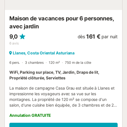
ÊTRE Situées près de la côte ouest des A...
Maison de vacances pour 6 personnes,
avec jardin
9,0
161 €
dès
par nuit
6
avis
Llanes, Costa Oriental Asturiana
6 pers.
3 chambres
120 m²
750 m de la côte
WiFi, Parking sur place, TV, Jardin, Draps de lit,
Propriété clôturée, Serviettes
La maison de campagne Casa Grau est située à Llanes et
impressionne les voyageurs avec sa vue sur les
montagnes. La propriété de 120 m² se compose d'un
salon, d'une cuisine bien équipée, de 3 chambres et de 2
salles de bains et peut donc accueillir six personnes. Les
Annulation GRATUITE
équipements supplémentaires comprennent le Wi-Fi, une
télévision ainsi qu'une machine à laver. Un lit bébé est