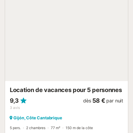
domestiques au maximum sont autorisés. Il est interdit de
fumer et de célébrer des événements. La climatisation et
le Wi-Fi ne sont pas disponibles. La propriété a un intérieur
sans marche....
Location de vacances pour 5 personnes
9,3
58 €
dès
par nuit
3
avis
Gijón, Côte Cantabrique
5 pers.
2 chambres
77 m²
150 m de la côte