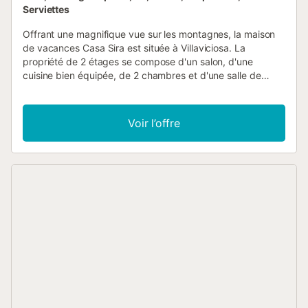
Serviettes
Offrant une magnifique vue sur les montagnes, la maison
de vacances Casa Sira est située à Villaviciosa. La
propriété de 2 étages se compose d'un salon, d'une
cuisine bien équipée, de 2 chambres et d'une salle de
bains et peut donc accueillir 4 personnes. Les
équipements supplémentaires comprennent un Wi-Fi haut
débit (adapté aux appels vidéo) avec un espace de travail
Voir l’offre
dédié pour le télétravail, une télévision ainsi qu'une
machine à laver. Un lit bébé et une chaise haute sont
également disponibles. Cette location de vacances
propose un espace extérieur privé avec un jardin, une
terrasse ouverte, une terrasse couverte, un balcon et un
barbecue. Une place de parking est disponible sur la
propriété et un parking gratuit est disponible dans la rue.
Un animal domestique est autorisé. Il est interdit de fumer
et de célébrer des événements. La climatisation n'est pas
disponible....