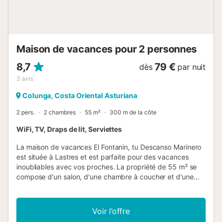
des événements....
Maison de vacances pour 2 personnes
8,7
79 €
dès
par nuit
3
avis
Colunga, Costa Oriental Asturiana
2 pers.
2 chambres
55 m²
300 m de la côte
WiFi, TV, Draps de lit, Serviettes
La maison de vacances El Fontanin, tu Descanso Marinero
est située à Lastres et est parfaite pour des vacances
inoubliables avec vos proches. La propriété de 55 m² se
compose d'un salon, d'une chambre à coucher et d'une
salle de bain et peut donc accueillir 2 personnes. Un lit
bébé est également disponible. Ce logement n'offre pas :
Wi-Fi, climatisation et serviettes de toilette. Cette location
Voir l’offre
de vacances dispose d'un espace extérieur privé avec une