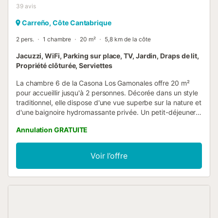
39
avis
Carreño, Côte Cantabrique
2 pers.
1 chambre
20 m²
5,8 km de la côte
Jacuzzi, WiFi, Parking sur place, TV, Jardin, Draps de lit,
Propriété clôturée, Serviettes
La chambre 6 de la Casona Los Gamonales offre 20 m²
pour accueillir jusqu'à 2 personnes. Décorée dans un style
traditionnel, elle dispose d'une vue superbe sur la nature et
d'une baignoire hydromassante privée. Un petit-déjeuner
est disponible sur demande préalable. Vous pouvez
Annulation GRATUITE
également demander un lit bébé à l'avance. Tout est réuni
pour que vous profitiez d'un séjour confortable et
agréable, avec l'essentiel à disposition pour passer un
Voir l’offre
excellent moment. À la Casona Los Gamonales, à Carreño,
vous pouvez vous détendre en plein air et profiter de nos
jardins dans un cadre paisible. Le bâtiment principal est
une casona asturienne rénovée, décorée de bois de
qualité et en excellent état, complétée par d’autres
bâtiments formant le complexe. Les transports publics