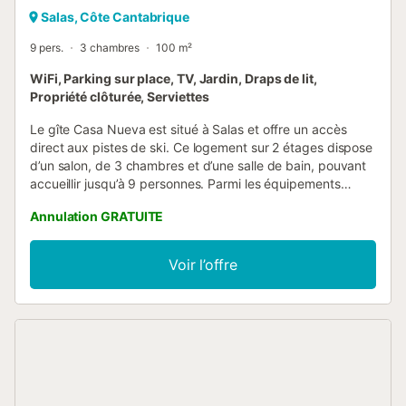
Salas, Côte Cantabrique
9 pers.
3 chambres
100 m²
WiFi, Parking sur place, TV, Jardin, Draps de lit,
Propriété clôturée, Serviettes
Le gîte Casa Nueva est situé à Salas et offre un accès
direct aux pistes de ski. Ce logement sur 2 étages dispose
d’un salon, de 3 chambres et d’une salle de bain, pouvant
accueillir jusqu’à 9 personnes. Parmi les équipements
supplémentaires figurent un poêle à pellets, le Wi-Fi, une
Annulation GRATUITE
télévision et un lave-linge. Un lit bébé est également à
votre disposition. L’espace extérieur privé comprend un
jardin, des terrasses couvertes et découvertes, un
Voir l’offre
barbecue et une aire de jeux, idéal pour les familles et les
groupes. Une place de parking est disponible sur la
propriété, et vous trouverez un stationnement gratuit dans
la rue. Un maximum de 2 petits animaux domestiques est
accepté sur demande. Il est interdit de fumer et
d’organiser des fêtes. Pour les séjours d’une nuit, un
supplément de ménage s’applique moyennant des frais
supplémentaires. La maison ne dispose pas de