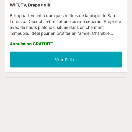
WiFi, TV, Draps de lit
Bel appartement à quelques mètres de la plage de San
Lorenzo. Deux chambres et une cuisine séparée. Propriété
avec de hauts plafonds, située dans un charmant
immeuble. Idéal pour en profiter en famille. Chambre
principale et salon spacieux. Veuillez noter qu'il n'y a
Annulation GRATUITE
**pas** d'ascenseur....
Voir l’offre