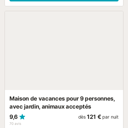
terrasse plein air et un barbecue. La maison de vacances
est louée dans son intégralité et est idéalement située avec
deux plages à seulement 5 minutes de marche. Le musée
jurassique et la plage de La Griega sont à seulement 5
minutes en voiture, tandis que plusieurs plages de surf
notables sont accessibles en 10 minutes. Les transports
publics sont accessibles au pied de la maison. L'équitation
est à 15 minutes, et les options de tourisme actif sont
accessibles en 35 minutes. Une place de parking est
disponible sur la propriété. Les familles avec enfants sont
les bienvenues. Un lit de voyage et une chaise haute
peuvent être fournis sur demande et gratuitement. 1
animal de compagnie est autorisé (payant). Veuillez noter
que des frais de nettoyage s'appliquent aux réservations
avec animaux, et que les propriétaires sont tenus de
surveiller leur animal dans la propriété à tout moment. Il est
interdit de fumer et de célébrer des événe...
Maison de vacances pour 9 personnes,
avec jardin, animaux acceptés
9,6
121 €
dès
par nuit
70
avis