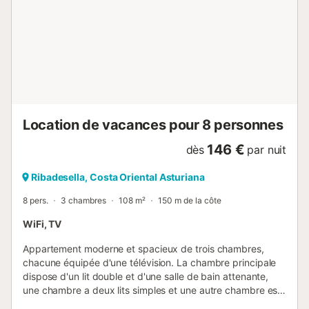
éventuel. Si vous venez avec des enfants, veuillez noter la
présence d’escaliers, de fenêtres et de produits ménagers
dans la maison. Conformément à la réglementation, une
pièce d’identité ou un passeport sera demandé à chaque
invité de plus de 14 ans lors de l’arrivée....
Location de vacances pour 8 personnes
146 €
dès
par nuit
Ribadesella, Costa Oriental Asturiana
8 pers.
3 chambres
108 m²
150 m de la côte
WiFi, TV
Appartement moderne et spacieux de trois chambres,
chacune équipée d'une télévision. La chambre principale
dispose d'un lit double et d'une salle de bain attenante,
une chambre a deux lits simples et une autre chambre est
dotée de lits gigognes. Il y a une salle de bain complète