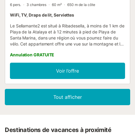
6 pers.
3 chambres
60 m²
650 m de la côte
WiFi, TV, Draps de lit, Serviettes
Le Sellamante2 est situé à Ribadesella, à moins de 1 km de
Playa de la Atalaya et à 12 minutes à pied de Playa de
Santa Marina, dans une région où vous pourrez faire du
vélo. Cet appartement offre une vue sur la montagne et le
jardin et dispose d'une connexion Wi-Fi gratuite.
Annulation GRATUITE
L'appartement se compose de 2 chambres, d'un salon,
d'une cuisine entièrement équipée avec un four et une
machine à café ainsi que de 2 salles de bains avec un
Voir l’offre
bidet et une douche. Les serviettes et le linge de lit sont
fournis. L'appartement se trouve à 2,4 km de la plage
d'Arra et à 47 km des lacs de Covadonga. L'aéroport des
Asturies, le plus proche, est à 100 km du Sellamante2. Si
Tout afficher
vous causez des dommages à la propriété pendant votre
séjour, vous devrez peut-être payer conformément à la
politique de dommages matériels de YourRentals....
Destinations de vacances à proximité