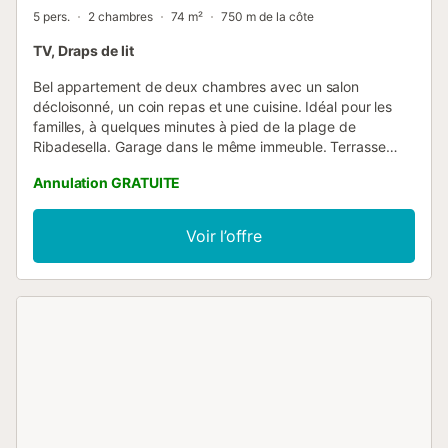
5 pers.
2 chambres
74 m²
750 m de la côte
TV, Draps de lit
Bel appartement de deux chambres avec un salon
décloisonné, un coin repas et une cuisine. Idéal pour les
familles, à quelques minutes à pied de la plage de
Ribadesella. Garage dans le même immeuble. Terrasse
accessible depuis le salon. Attention, il n'y a **pas**
Annulation GRATUITE
d'Internet. L'immeuble dispose d'un ascenseur....
Voir l’offre