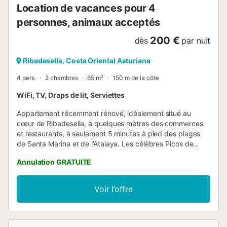
Location de vacances pour 4
personnes, animaux acceptés
200 €
dès
par nuit
Ribadesella, Costa Oriental Asturiana
4 pers.
2 chambres
65 m²
150 m de la côte
WiFi, TV, Draps de lit, Serviettes
Appartement récemment rénové, idéalement situé au
cœur de Ribadesella, à quelques mètres des commerces
et restaurants, à seulement 5 minutes à pied des plages
de Santa Marina et de l’Atalaya. Les célèbres Picos de
Europa se trouvent à 30 minutes en voiture et Llanes à 20
Annulation GRATUITE
minutes. L’appartement offre une vue agréable sur la Ría
del Sella et dispose de 2 chambres doubles, d’un salon
lumineux, d’une cuisine entièrement équipée et d’une salle
Voir l’offre
de bain moderne. Notre objectif est de vous offrir un
espace confortable et un hébergement de grande qualité.
Nous accordons une attention particulière à chaque détail,
de la propreté à la qualité du mobilier, afin que votre séjour