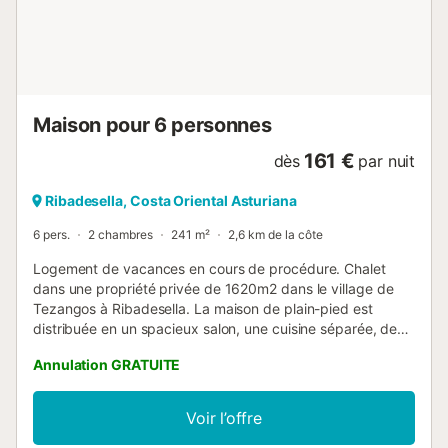
Maison pour 6 personnes
161 €
dès
par nuit
Ribadesella, Costa Oriental Asturiana
6 pers.
2 chambres
241 m²
2,6 km de la côte
Logement de vacances en cours de procédure. Chalet
dans une propriété privée de 1620m2 dans le village de
Tezangos à Ribadesella. La maison de plain-pied est
distribuée en un spacieux salon, une cuisine séparée, deux
chambres doubles avec lits de 1,35m, deux salles de bain
Annulation GRATUITE
complètes, un porche vitré et une terrasse, en plus d'un
grand jardin. Le logement est situé à 4 km de la ville de
Ribadesella ; tout près se trouve La Cuevona, une grotte
Voir l’offre
naturelle qui mène au village de Cuevas del Agua, à côté