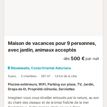
qui sera disponible pour tout besoin qui pourrait survenir.
Merci de nous faire confiance. R2R Consulting Règles
Veuillez noter que les fêtes et les enterrements de vie de
garçon/jeune fille ne sont pas autorisés dans
l'appartement. En cas de dérangement des voisins ou de
non-respect des règles de l'appartement, une amende de
300 euros sera appliquée. Nous voulons nous assurer que
tous les clients profitent d'un séjour calme et agréable
dans notre logement. Merci...
Maison de vacances pour 9 personnes,
avec jardin, animaux acceptés
500 €
dès
par nuit
Ribadesella, Costa Oriental Asturiana
9 pers.
5 chambres
367 m²
1,9 km de la côte
Piscine extérieure, WiFi, Parking sur place, TV, Jardin,
Draps de lit, Propriété clôturée, Serviettes
Imaginez-vous vous réveiller entourés par la nature, au son
du chant des oiseaux et de la brise fraîche de la mer