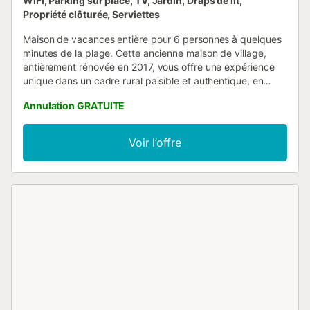
WiFi, Parking sur place, TV, Jardin, Draps de lit,
Propriété clôturée, Serviettes
Maison de vacances entière pour 6 personnes à quelques
minutes de la plage. Cette ancienne maison de village,
entièrement rénovée en 2017, vous offre une expérience
unique dans un cadre rural paisible et authentique, en
pleine nature. La maison se trouve à seulement 100 mètres
Annulation GRATUITE
de l’une des plus belles plages des Asturies, la plage de
Vega, où vous pourrez passer la journée à profiter de tous
les services, y compris les douches. Vous pourrez
Voir l’offre
pratiquer des sports d’aventure comme la descente du
Sella, la spéléologie, le canyoning, le parc d’aventure, les
balades à cheval, le quad, le paintball, la randonnée, le
surf, des packs multi-aventure et jouer au golf sur un
parcours proche, à cinq minutes de la maison
Ribadevega....