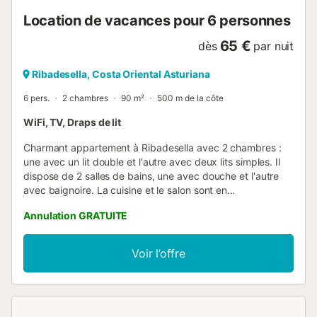
Location de vacances pour 6 personnes
65 €
dès
par nuit
Ribadesella, Costa Oriental Asturiana
6 pers.
2 chambres
90 m²
500 m de la côte
WiFi, TV, Draps de lit
Charmant appartement à Ribadesella avec 2 chambres :
une avec un lit double et l'autre avec deux lits simples. Il
dispose de 2 salles de bains, une avec douche et l'autre
avec baignoire. La cuisine et le salon sont en
décloisonnement. Il offre un parking communautaire juste
Annulation GRATUITE
en face du logement. Veuillez noter qu'il n'y a **pas**
d'ascenseur ni d'accès pour personnes à mobilité
réduite....
Voir l’offre