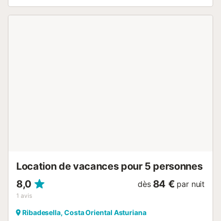
de la rivière Sella, mondialement connue pour la Descente
Internationale du Sella, connue sous le nom de Fête des
Canoës et qui se célèbre le premier week-end d'août.
Distances : À 2 km se trouve l'église romane de Santa
María de Junco avec des vues incroyables sur la ville de
Ribadesella. La ville de Ribadesella et la plage de Santa
Marina à 11 minutes en voiture. La plage de Vega dans le
village de Vega à 17 minutes en voiture. À 1 heure en
voiture des villes des Asturies ; Oviedo, Gijón et Avilés par
autoroute. À 35 minutes de Cangas de Onis et 42 minutes
de Covadonga et des Pics d'Europe....
Location de vacances pour 5 personnes
8,0
84 €
dès
par nuit
1
avis
Ribadesella, Costa Oriental Asturiana