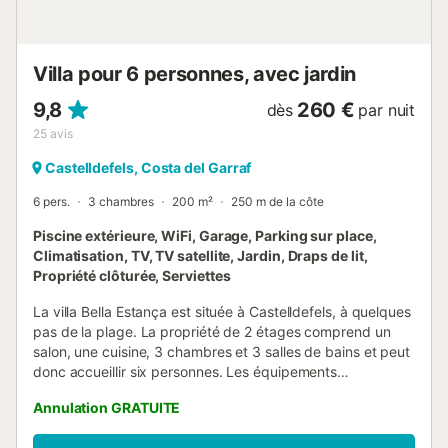
Villa pour 6 personnes, avec jardin
9,8
260 €
dès
par nuit
25
avis
Castelldefels, Costa del Garraf
6 pers.
3 chambres
200 m²
250 m de la côte
Piscine extérieure, WiFi, Garage, Parking sur place,
Climatisation, TV, TV satellite, Jardin, Draps de lit,
Propriété clôturée, Serviettes
La villa Bella Estança est située à Castelldefels, à quelques
pas de la plage. La propriété de 2 étages comprend un
salon, une cuisine, 3 chambres et 3 salles de bains et peut
donc accueillir six personnes. Les équipements
supplémentaires comprennent un Wi-Fi haut débit adapté
Annulation GRATUITE
aux appels vidéo, une smart TV avec plusieurs services de
streaming, la climatisation, un lave-linge et un lit bébé. Le