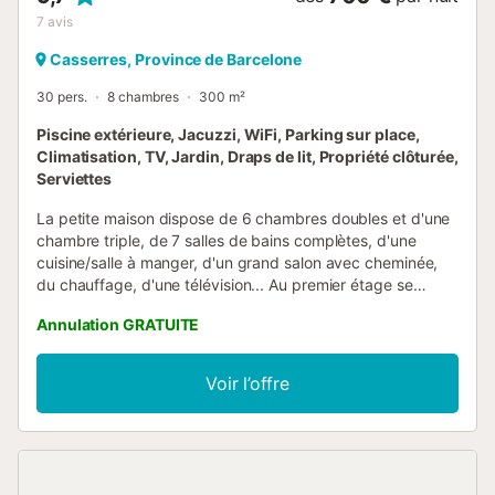
7
avis
Casserres, Province de Barcelone
30 pers.
8 chambres
300 m²
Piscine extérieure, Jacuzzi, WiFi, Parking sur place,
Climatisation, TV, Jardin, Draps de lit, Propriété clôturée,
Serviettes
La petite maison dispose de 6 chambres doubles et d'une
chambre triple, de 7 salles de bains complètes, d'une
cuisine/salle à manger, d'un grand salon avec cheminée,
du chauffage, d'une télévision... Au premier étage se
trouve une salle de jeux avec table de ping-pong. A
Annulation GRATUITE
l'extérieur, piscine, barbecue, tables et chaises,
balançoires, baby-foot... Près de la maison se trouve
l'église de St. Miquel. Vous pouvez faire de la randonnée
Voir l’offre
ou du vélo de montagne sur des sentiers balisés. Endroit
très calme, où l'on peut profiter d'une large vue
panoramique sur le Berguedà....