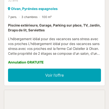
32
avis
Olvan, Pyrénées espagnoles
7 pers.
3 chambres
100 m²
Piscine extérieure, Garage, Parking sur place, TV, Jardin,
Draps de lit, Serviettes
L'hébergement idéal pour des vacances sans stress avec
vos proches L'hébergement idéal pour des vacances sans
stress avec vos proches est la ferme Cal Cisteller à Olvan.
Cette propriété de 2 étages se compose d'un salon, d'une
cuisine, de 3 chambres et de 2 salles de bains et peut
Annulation GRATUITE
donc accueillir 7 personnes. Les équipements
supplémentaires comprennent une télévision, un
ventilateur ainsi qu'une machine à laver. Un lit bébé et une
Voir l’offre
chaise haute sont également disponibles. Cet
hébergement n'offre pas : Wi-Fi et la climatisation. Cette
location de vacances dispose d'un espace extérieur privé
avec un jardin et des installations de barbecue. Les
environs offrent d'excellents parcours sportifs pour les
amateurs d'espaces extérieurs. De plus, l'hôte peut
organiser des visites dans une ferme voisine où vous