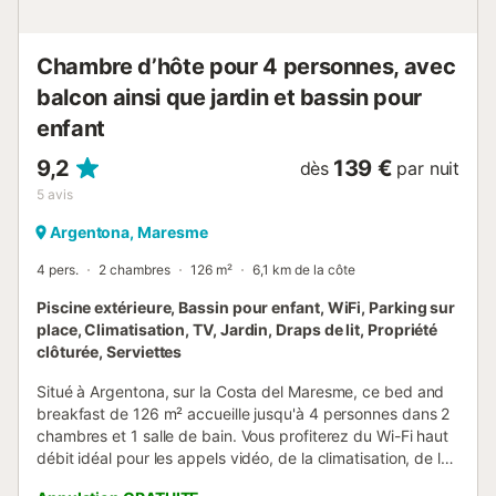
Chambre d’hôte pour 4 personnes, avec
balcon ainsi que jardin et bassin pour
enfant
9,2
139 €
dès
par nuit
5
avis
Argentona, Maresme
4 pers.
2 chambres
126 m²
6,1 km de la côte
Piscine extérieure, Bassin pour enfant, WiFi, Parking sur
place, Climatisation, TV, Jardin, Draps de lit, Propriété
clôturée, Serviettes
Situé à Argentona, sur la Costa del Maresme, ce bed and
breakfast de 126 m² accueille jusqu'à 4 personnes dans 2
chambres et 1 salle de bain. Vous profiterez du Wi-Fi haut
débit idéal pour les appels vidéo, de la climatisation, de la
télévision avec chaînes câblées, d’un ventilateur et d’un