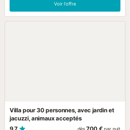
point fort de cet hébergement est son espace extérieur
Voir l’offre
privé avec une piscine, 2 terrasses plein air et 2 balcons.
Les clients peuvent demander des serviettes de piscine,
des parasols et des chaises longues. Cette propriété est
idéalement située à 20 km de Barcelone et à 75 km de
Tarragone. À proximité de la propriété, les clients peuvent
trouver un large éventail de restaurants et de
supermarchés. À 15 minutes, vous trouverez de
nombreuses possibilités de pratiquer des sports
aquatiques ainsi que le canal olympique. 2 places de
parking sont disponibles sur la propriété et 2 dans un
garage. 6 bicyclettes sont mises à disposition des hôtes.
Les animaux domestiques ne sont pas autorisés. Il est
interdit de fumer à l'intérieur de la propriété et de célébrer
des fêtes. Il est nécessaire d'allumer les dispositifs CCTV si
les invités quittent la maison....
Villa pour 30 personnes, avec jardin et
jacuzzi, animaux acceptés
9,7
700 €
dès
par nuit