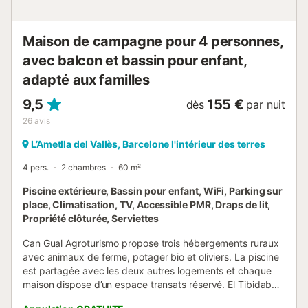
jeunes enfants et la maison dispose de deux places de
parking. Le quartier promet beaucoup de distractions
comme le shopping à "La Roca del Village",...
Maison de campagne pour 4 personnes,
avec balcon et bassin pour enfant,
adapté aux familles
9,5
155 €
dès
par nuit
26
avis
L’Ametlla del Vallès, Barcelone l'intérieur des terres
4 pers.
2 chambres
60 m²
Piscine extérieure, Bassin pour enfant, WiFi, Parking sur
place, Climatisation, TV, Accessible PMR, Draps de lit,
Propriété clôturée, Serviettes
Can Gual Agroturismo propose trois hébergements ruraux
avec animaux de ferme, potager bio et oliviers. La piscine
est partagée avec les deux autres logements et chaque
maison dispose d’un espace transats réservé. El Tibidabo
accueille 4 personnes et est entièrement équipé. Il