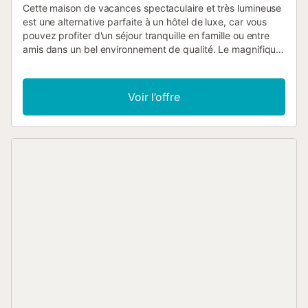
Cette maison de vacances spectaculaire et très lumineuse
est une alternative parfaite à un hôtel de luxe, car vous
pouvez profiter d'un séjour tranquille en famille ou entre
amis dans un bel environnement de qualité. Le magnifique
jardin moderne de 800 m² avec 10 chaises longues et une
vue fantastique sur la mer et les montagnes ainsi que la
piscine privée de 33 m² vous invitent à vous détendre et à
Voir l’offre
prendre le soleil sur la propriété. La plage de sable est
également à seulement 3 km, les sentiers de trekking et
de VTT sont également accessibles à seulement 1,5 km.
Cinq des six grandes chambres à coucher disposent d'un
dressing et d'une salle de bain privée, dont la plupart sont
équipées d'une douche de massage. Une baignoire est
installée dans la chambre principale. Des chambres claires
et spacieuses, un grand hall d'entrée avec une décoration
exquise jusque dans les moindres détails et une cuisine
entièrement équipée avec un réfrigérateur américain vous
attendent ici. Chaque chambre dispose d'une télévision et
il y a une connexion Wi-Fi gratuite dans toute la maison.
Autour des chambres, vous pouvez profiter des balcons
confortables avec des sièges et de belles vues. Deux
chaises hautes et deux lits d'enfants sont prévus pour les