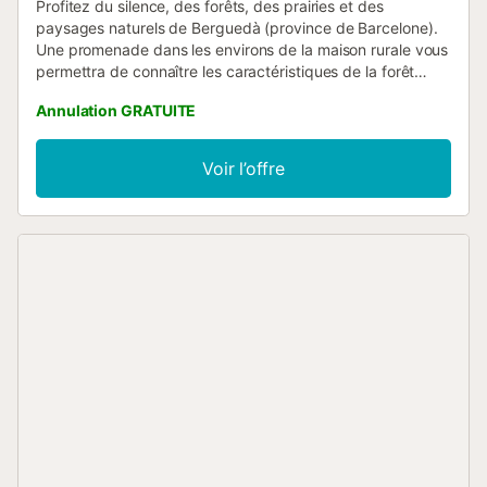
Profitez du silence, des forêts, des prairies et des
paysages naturels de Berguedà (province de Barcelone).
Une promenade dans les environs de la maison rurale vous
permettra de connaître les caractéristiques de la forêt
méditerranéenne et de profiter des ruisseaux et des
Annulation GRATUITE
piscines d'eau. Vous pourrez faire des randonnées sur
différents itinéraires, plus ou moins longs, qui vous feront
découvrir la nature à l'état pur, avec toute la richesse de la
Voir l’offre
faune et de la flore qu'offrent les chaînes de montagnes
prépyrénéennes. Profitez du tourisme rural....