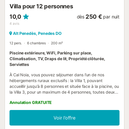
pour aider les hôtes à trier correctement les déchets. De
Villa pour 12 personnes
plus amples informations sont fournies sur place. Cette
prop...
10,0
250 €
dès
par nuit
4
avis
Alt Penedès, Penedes DO
12 pers.
6 chambres
200 m²
Piscine extérieure, WiFi, Parking sur place,
Climatisation, TV, Draps de lit, Propriété clôturée,
Serviettes
À Cal Noia, vous pouvez séjourner dans l’un de nos
hébergements ruraux exclusifs : la Villa 1, pouvant
accueillir jusqu’à 8 personnes et située face à la piscine, ou
la Villa 3, pour un maximum de 4 personnes, toutes deux
entourées de vignobles. Profitez du calme de
Annulation GRATUITE
l’environnement tout en savourant un verre de vin ou, si
vous le souhaitez, une coupe de cava rafraîchissante.
Selon la taille de votre groupe, seules les villas et
Voir l’offre
chambres nécessaires sont ouvertes ; le reste des
chambres reste fermé et n’est pas loué à d’autres hôtes, ce