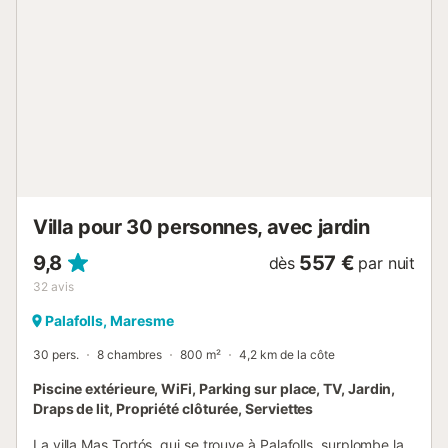
Villa pour 30 personnes, avec jardin
9,8
557 €
dès
par nuit
32
avis
Palafolls, Maresme
30 pers.
8 chambres
800 m²
4,2 km de la côte
Piscine extérieure, WiFi, Parking sur place, TV, Jardin,
Draps de lit, Propriété clôturée, Serviettes
La villa Mas Tortós, qui se trouve à Palafolls, surplombe la