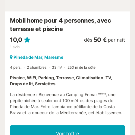
baignoire est située à côté de ces chambres. Au troisième
niveau, vous pourrez profiter d'une grande terrasse où
vous pourre...
Mobil home pour 4 personnes, avec
terrasse et piscine
10,0
50 €
dès
par nuit
1
avis
Pineda de Mar, Maresme
4 pers.
2 chambres
33 m²
250 m de la côte
Piscine, WiFi, Parking, Terrasse, Climatisation, TV,
Draps de lit, Serviettes
La résidence : Bienvenue au Camping Enmar ****, une
pépite nichée à seulement 100 mètres des plages de
Pineda de Mar. Entre l'ambiance pétillante de la Costa
Brava et la douceur de la Méditerranée, cet établissement
4 étoiles est l'adresse parfaite pour un séjour ensoleillé,
festif et résolument familial sous le ciel espagnol. Cadre &
Environnement Situé à Pineda de Mar, au sud de la Costa
Voir l’offre