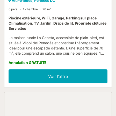
Alt Penedès, Penedes DO
6 pers.
1 chambre
70 m²
Piscine extérieure, WiFi, Garage, Parking sur place,
Climatisation, TV, Jardin, Draps de lit, Propriété clôturée,
Serviettes
La maison rurale La Geneta, accessible de plain-pied, est
située à Vilobi del Penedès et constitue l’hébergement
idéal pour une escapade détente. D’une superficie de 70
m², elle comprend un salon, une cuisine bien équipée, 1
chambre et 1 salle de bain, pouvant accueillir jusqu’à 6
Annulation GRATUITE
personnes. Vous profiterez également du Wi-Fi haut débit
(adapté aux appels vidéo), de la télévision, de la
climatisation et de serviettes pour la plage ou la piscine.
Voir l’offre
Une table de ping-pong est également à votre disposition.
À l’extérieur, vous disposez d’un espace privé avec piscine
et jardin. Une place de parking est disponible sur place.
Les animaux, les fêtes, les événements et le tabac ne sont
pas autorisés. Seules les personnes indiquées dans la
réservation peuvent séjourner dans la propriété....