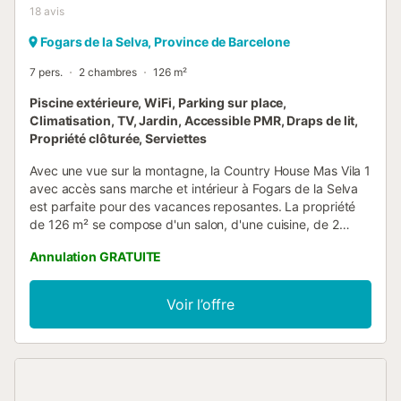
18
avis
Fogars de la Selva, Province de Barcelone
7 pers.
2 chambres
126 m²
Piscine extérieure, WiFi, Parking sur place,
Climatisation, TV, Jardin, Accessible PMR, Draps de lit,
Propriété clôturée, Serviettes
Avec une vue sur la montagne, la Country House Mas Vila 1
avec accès sans marche et intérieur à Fogars de la Selva
est parfaite pour des vacances reposantes. La propriété
de 126 m² se compose d'un salon, d'une cuisine, de 2
chambres et d'une salle de bains et peut donc accueillir 7
Annulation GRATUITE
personnes. Les équipements supplémentaires
comprennent le Wi-Fi haut débit (adapté aux appels
vidéo), une télévision, la climatisation ainsi qu'une machine
Voir l’offre
à laver. De plus, une table de ping-pong et un billard sont
disponibles dans la propriété. Un lit bébé et 2 chaises
hautes sont également disponibles. Cette location de
vacances offre un espace extérieur privé avec une
terrasse couverte et un barbecue. L'établissement propose