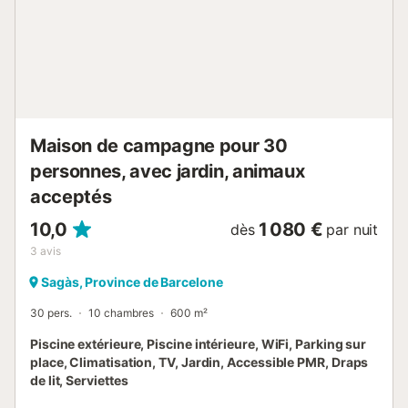
s'ouvre sur un aménagement de loisirs exceptionnel, avec
notamment une piscine abritée sous une pergola offrant
une vue imprenable sur Montserrat. Les visiteurs de tous
âges peuvent profiter d'une vaste gamme d'activités
intérieures et extérieures, incluant un immense trampoline
de 5 x 5 mètres, un terrain de football, un baby-foot, une
table de ping-pong, des balançoires et un tobogg...
Maison de campagne pour 30
personnes, avec jardin, animaux
acceptés
10,0
1 080 €
dès
par nuit
3
avis
Sagàs, Province de Barcelone
30 pers.
10 chambres
600 m²
Piscine extérieure, Piscine intérieure, WiFi, Parking sur
place, Climatisation, TV, Jardin, Accessible PMR, Draps
de lit, Serviettes