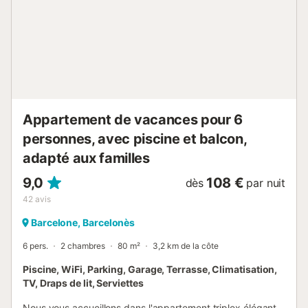
propriété a un intérieur sans marche. Les serviettes de
plage/piscine sont fournies. Cette propriété a des
directives pour aider les hôtes à trier correctement les
déchets. De plus amples informations sont fournies sur
place. Veuillez noter qu'il peut y avoir des règlements
gouvernementaux sur l'eau en place au moment de votre
visite, ce qui pe...
Appartement de vacances pour 6
personnes, avec piscine et balcon,
adapté aux familles
9,0
108 €
dès
par nuit
42
avis
Barcelone, Barcelonès
6 pers.
2 chambres
80 m²
3,2 km de la côte
Piscine, WiFi, Parking, Garage, Terrasse, Climatisation,
TV, Draps de lit, Serviettes
Nous vous accueillons dans l'appartement triplex élégant