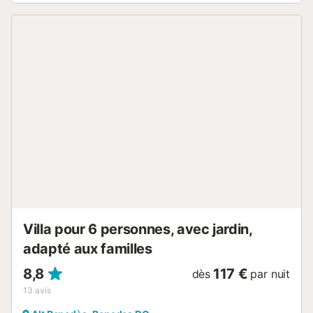
qui vous garantit intimité et exclusivité pendant votre
séjour. L’espace piscine est équipé de chaises longues, de
parasols et d’une pergola couverte de roseaux naturels,
idéale pour se détendre et se ressourcer en pleine nature.
Depuis la piscine, vous pourrez admirer une vue
spectaculaire sur les vignes, l’imposante tour médiévale de
Castellot et, au loin, la mer Méditerranée....
Villa pour 6 personnes, avec jardin,
adapté aux familles
8,8
117 €
dès
par nuit
13
avis