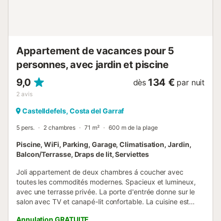
Appartement de vacances pour 5
personnes, avec jardin et piscine
9,0
134 €
dès
par nuit
2
avis
Castelldefels, Costa del Garraf
5 pers.
2 chambres
71 m²
600 m de la plage
Piscine, WiFi, Parking, Garage, Climatisation, Jardin,
Balcon/Terrasse, Draps de lit, Serviettes
Joli appartement de deux chambres á coucher avec
toutes les commodités modernes. Spacieux et lumineux,
avec une terrasse privée. La porte d'entrée donne sur le
salon avec TV et canapé-lit confortable. La cuisine est
entièrement équipée de sorte que vous aurez tout ce dont
Annulation GRATUITE