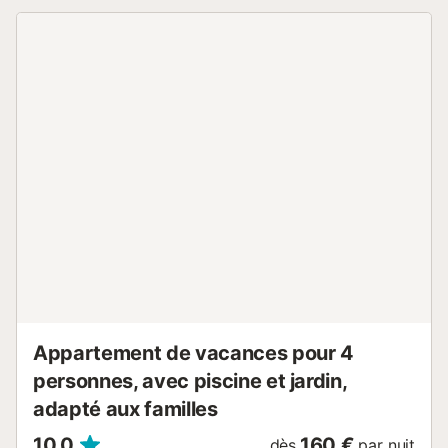
DE RÉSERVATION INMÉDIATE Avant de réserver,
demandez-nous d’accepter votre groupe. S’il s’agit d’un
jeune groupe et que vous réalisez la réservation de
manière instantanée, il est possible que votre demande
soit annulée et que vous perdiez ainsi le tarif de service.
Dans le cas où nous acceptions la réservation, il faudra
signer un contrat spécifique pour les jeunes lors de votre
arrivée. LORSQUE LA RÉSERVATION EST CONFIRMÉE -Il
faudra nous donner votre adresse e-mail. -Il faudra nous
dire l’heure prévue d’arrivée, le numéro de vol ou le moyen
de transport avec lequel vous arriverez dans le logement.
-Afin d’être en conformité avec lois de notre pays, vous
devrez remplir, quelques jours avant votre arrivée, un
formulaire avec les informations sur chaque occupant. À
L’ARRIVÉE -S’il y a des changements par rapport à l’heure
d’arrivée, il est important de nous en aviser le plus tôt...
Appartement de vacances pour 4
personnes, avec piscine et jardin,
adapté aux familles
10,0
160 €
dès
par nuit