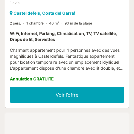
1
avis
Castelldefels, Costa del Garraf
2 pers.
1 chambre
40 m²
90 m de la plage
WiFi, Internet, Parking, Climatisation, TV, TV satellite,
Draps de lit, Serviettes
Charmant appartement pour 4 personnes avec des vues
magnifiques à Castelldefels. Fantastique appartement
pour location temporaire avec un emplacement idyllique!
L'appartement dispose d'une chambre avec lit double, et
canapé-lit double dans le salon. Il y a une salle de bain
Annulation GRATUITE
complète avec douche. Salon avec sortie sur le balcon,
Smart TV, et table à manger. Profitez de WiFi, système de
musique, aspirateur, machine à laver, fer à repasser,
Voir l’offre
planche à repasser, etc. Cuisine équipée de micro-ondes,
machine à café Dolce Gusto, vaisselle, bouilloire.....Il y a
également l'air conditionné dans le salon et le chauffage.
Nous avons une place de parking disponible! *Important :
Ce logement est loué sur une base mensuelle, aux
conditions suivantes - Un nettoyage intermédiaire peut
être exigé pour les réservations de plus de 2 mois. Note