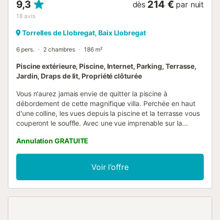
9,3
214 €
dès
par nuit
18
avis
Torrelles de Llobregat, Baix Llobregat
6 pers.
2 chambres
186 m²
Piscine extérieure, Piscine, Internet, Parking, Terrasse,
Jardin, Draps de lit, Propriété clôturée
Vous n'aurez jamais envie de quitter la piscine à
débordement de cette magnifique villa. Perchée en haut
d'une colline, les vues depuis la piscine et la terrasse vous
couperont le souffle. Avec une vue imprenable sur la
campagne, vous n'aurez jamais envie de quitter la piscine
Annulation GRATUITE
à débordement de cette magnifique villa. Perchée en haut
d'une colline, les vues depuis la piscine et la terrasse vous
couperont le souffle, avec des collines verdoyantes qui
Voir l’offre
s'étendent à perte de vue. La terrasse offre l'endroit idéal
pour vous détendre sur l'une des nombreuses chaises
longues et profiter du soleil chaud sur votre visage, idéal
après une longue journée de marche ou d'exploration de
cette région fascinante. Il y a aussi un grand coin ombragé