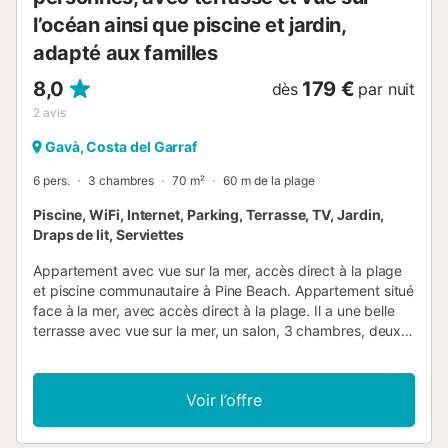
l’océan ainsi que piscine et jardin,
adapté aux familles
8,0
179 €
dès
par nuit
2
avis
Gavà, Costa del Garraf
6 pers.
3 chambres
70 m²
60 m de la plage
Piscine, WiFi, Internet, Parking, Terrasse, TV, Jardin,
Draps de lit, Serviettes
Appartement avec vue sur la mer, accès direct à la plage
et piscine communautaire à Pine Beach. Appartement situé
face à la mer, avec accès direct à la plage. Il a une belle
terrasse avec vue sur la mer, un salon, 3 chambres, deux
salles de bain avec douche, une cuisine, un parking et une
fantastique piscine communautaire. Capacité d'accueil
jusqu'à 6 personnes - 2 chambres avec lit double. - 1
Voir l’offre
chambre avec 2 lits simples. >>>Message important pour
les groupes de 28 ans et moins! N’UTILISEZ PAS L’OPTION