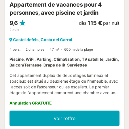
Appartement de vacances pour 4
personnes, avec piscine et jardin
9,6
115 €
dès
par nuit
2
avis
Castelldefels, Costa del Garraf
4 pers.
2 chambres
47 m²
600 m de la plage
Piscine, WiFi, Parking, Climatisation, TV satellite, Jardin,
Balcon/Terrasse, Draps de lit, Serviettes
Cet appartement duplex de deux étages lumineux et
spacieux est situé au deuxième étage de l'immeuble, avec
l'accès soit de l'ascenseur ou les escaliers. Le premier
étage de l'appartement comprend une chambre avec une
grande armoire; un salon avec canapé-lit et TV LED; une
Annulation GRATUITE
cuisine entièrement équipée; et salle de bains avec une
douche. Au deuxième étage, il y a une autre chambre avec
TV. Chaque appartement duplex dispose d'une terrasse
Voir l’offre
avec table basse et des chaises, air conditionné, coffre-
fort privé, TV, lave-linge, lave-vaisselle et micro-ondes.