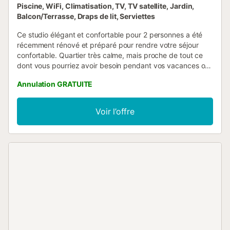
Piscine, WiFi, Climatisation, TV, TV satellite, Jardin,
Balcon/Terrasse, Draps de lit, Serviettes
Ce studio élégant et confortable pour 2 personnes a été
récemment rénové et préparé pour rendre votre séjour
confortable. Quartier très calme, mais proche de tout ce
dont vous pourriez avoir besoin pendant vos vacances ou
voyage d'affaires: 7 min à pied de la gare qui vous relie à
Annulation GRATUITE
Barcelone en 25min et à seulement 15 min à pied de la
plage. Si vous préférez rester à côté de votre
appartement, vous pouvez profiter d'une belle piscine
Voir l’offre
située à la propriété. Dans l'appartement il y a une salle de
bain privée, une kitchenette très fonctionnelle et un lit
double ou deux lits simples, préparés selon vos
préférences. Réservez maintenant et profitez de votre
séjour à Castelldefels!...