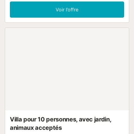
une télévision, la climatisation ainsi qu'une machine à laver.
Un lit bébé est également disponible. Cet hébergement
Voir l’offre
dispose d'un espace extérieur privé avec une piscine, 3
terrasses couvertes et 2 balcons, offrant un grand espace
pour se détendre et profiter. Un parking gratuit est
disponible dans la rue. Les animaux domestiques, les
fumeurs et les célébrations d'événements ne sont pas
autorisés....
Villa pour 10 personnes, avec jardin,
animaux acceptés