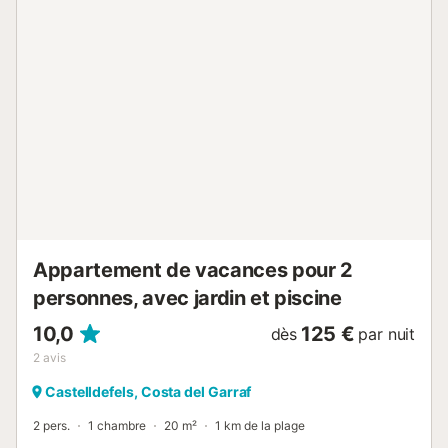
*Age minimum 25 ans *Le client recevra un lien où il devra
payer la taxe de séjour imposée par le gouvernement local
(non incluse dans le prix final du logement). Dans le même
lien également, vous devrez enregistrer chaque client,
ajouter vos données personnelles et signer le contrat avant
l'arrivée. L'enregistrement tardif a un coût supplémentaire
de 35€ de 20h à 22h ou 50€ de 22h à 00h. La propriété
est uniquement louée pour des séjours temporaires à des
fins de loisirs, de vacances, récréatives ou culturelles,
telles que des concours, des congrès, des fo...
Appartement de vacances pour 2
personnes, avec jardin et piscine
10,0
125 €
dès
par nuit
2
avis
Castelldefels, Costa del Garraf
2 pers.
1 chambre
20 m²
1 km de la plage