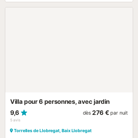
Dans l'appartement, vous trouverez trois lits individuels et
un canapé-lit confortable dans le salon pour la quatrième
personne. Les intérieurs et le mobilier de l'appartement
offrent une atmosphère familiale chaleureuse et un séjour
confortable....
Villa pour 6 personnes, avec jardin
9,6
276 €
dès
par nuit
5
avis
Torrelles de Llobregat, Baix Llobregat