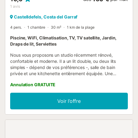
1
avis
Castelldefels, Costa del Garraf
4 pers.
1 chambre
30 m²
1 km de la plage
Piscine, WiFi, Climatisation, TV, TV satellite, Jardin,
Draps de lit, Serviettes
Nous vous proposons un studio récemment rénové,
confortable et moderne. Il a un lit double, ou deux lits
simples - dépend de vos préférences -, salle de bain
privée et une kitchenette entièrement équipée. Une
décoration élégante et un mobilier pratique vous
Annulation GRATUITE
permettent de vous sentir à l'aise, que ce soit lors d'un
voyage d'affaires ou de vacances reposantes. Vous allez
adorer l'emplacement - quartier très calme -, à seulement
Voir l’offre
15 minutes à pied de la belle plage de Castelldefels et à
seulement 7 minutes de la gare. Venez et profitez de votre
séjour dans notre tout nouvel appartement! Le montant de
la taxe de séjour de 0,99 € par personne et par nuit n'est
pas inclus dans le prix. Ce montant sera facturé en
espèces ou par carte lors de l'enregistrement....