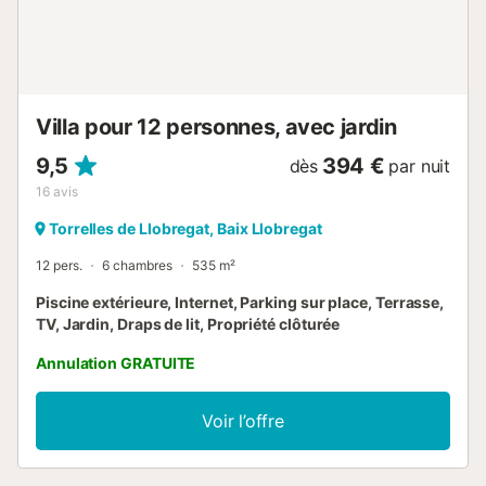
interdit de fumer à l'intérieur de la propriété et de célébrer
des fêtes. Il est nécessaire d'allumer les dispositifs CCTV si
les invités quittent la maison....
Villa pour 12 personnes, avec jardin
9,5
394 €
dès
par nuit
16
avis
Torrelles de Llobregat, Baix Llobregat
12 pers.
6 chambres
535 m²
Piscine extérieure, Internet, Parking sur place, Terrasse,
TV, Jardin, Draps de lit, Propriété clôturée
Annulation GRATUITE
Voir l’offre