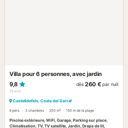
sous les avant-toits de la maison lorsque le soleil est un
peu trop fort, avec un hamac et des meubles de salon
confortables pour une détente ultime. La façade de la
maison est grande et moderne, faite de briques rouges et
d'éléments en bois, elle se démarque vraiment de son
environnement. Depuis le coin piscine, vous pouvez y
accéder directement en utilisant les portes vitrées
coulissantes, ou alternativement, vous pouvez y accéder
depuis l'allée. Le salon est également frais et moderne,
avec de larges poutres en bois et de grandes fenêtres
pour laisser entrer la lumière naturelle. Les carrelages
blancs et le mobilier aident la pièce à paraître encor...
Villa pour 6 personnes, avec jardin
9,8
260 €
dès
par nuit
25
avis
Castelldefels, Costa del Garraf
6 pers.
3 chambres
200 m²
150 m de la plage
Piscine extérieure, WiFi, Garage, Parking sur place,
Climatisation, TV, TV satellite, Jardin, Draps de lit,