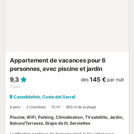
chambre avec 2 lits simples Espace mezzanine avec 1
chambre simple et une salle de bain avec baignoire et
solarium. Les dimensions des lits sont de 100x200 cm pour
un lit simple, 130x200 cm pour un lit double et 150x200
cm pour un lit queen size. Distances : Plage : 19 km
Barcelone : 25 km Aéroport de Barcelone : 24 km
Supermarché : 3,4 km Boutiques : 3,4 km Restaurant : 3,4
...
Appartement de vacances pour 6
personnes, avec piscine et jardin
9,3
145 €
dès
par nuit
3
avis
Castelldefels, Costa del Garraf
6 pers.
2 chambres
75 m²
600 m de la plage
Piscine, WiFi, Parking, Climatisation, TV satellite, Jardin,
Balcon/Terrasse, Draps de lit, Serviettes
L'utilisation pratique de l'espace rend le lieu idéal pour