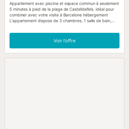
Appartement avec piscine et espace commun à seulement
5 minutes à pied de la plage de Castelldefels. idéal pour
combiner avec votre visite à Barcelone hébergement
L'appartement dispose de 3 chambres, 1 salle de bain,
salon, cuisine entièrement équipée et belle terrasse avec
mobilier pour profiter des repas et des moments de
détente. - Piscine zone commune - Grande zone
Voir l’offre
communautaire avec aire de jeux pour les enfants, billard,
tennis et son attraction principale, la zone de barbecue. -
Air conditionné dans le salon et la chambre principale. Il a
la capacité de dormir jusqu'à 6 personnes, avec la
répartition suivante - Chambre avec lit double - Chambre
avec 2 grands lits simples. - Chambre avec 1 lit simple. -
Canapé-lit dans le salon. Nous avons des lits pour bébés
et haute, sur demande et avec un coût supplémentaire de
25 euros pour le total chaise de séjour. Situé à seulement 5
minutes a pied de la plage, dans l'un des plus beaux
quartiers résidentiels de Castelldefels. Hautement
recommandé pour profiter de la promenade de 5 km qui
offre Castelldefels, où vous pouvez profiter de belles
promenades à pied, le cyclisme, le patinage, déguster des
plats étonnants dans de bons restaurants et bars à partir