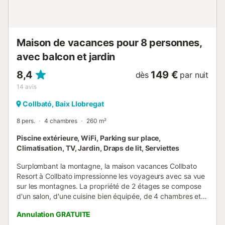
Restaurant : 3 km Gare : 7 km -------------------------------
--------------- Catalunya Casas est spécialisé dans la
location de villas familiales (avec piscine et ja...
Maison de vacances pour 8 personnes,
avec balcon et jardin
8,4
149 €
dès
par nuit
14
avis
Collbató, Baix Llobregat
8 pers.
4 chambres
260 m²
Piscine extérieure, WiFi, Parking sur place,
Climatisation, TV, Jardin, Draps de lit, Serviettes
Surplombant la montagne, la maison vacances Collbato
Resort à Collbato impressionne les voyageurs avec sa vue
sur les montagnes. La propriété de 2 étages se compose
d'un salon, d'une cuisine bien équipée, de 4 chambres et
de 3 salles de bains et peut donc accueillir 8 personnes.
Annulation GRATUITE
Les équipements supplémentaires comprennent le Wi-Fi,