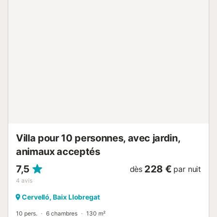
grandes fenêtres remplissent l'espace de lumière naturelle,
créant une atmosphère invitante qui relie
harmonieusement la vie intérieure et extérieure. Les
grandes terrasses vous invitent à vous prélasser au soleil
méditerranéen, offrant le cadre idéal pour prendre votre
café du matin ou vos cocktails au coucher du soleil tout en
admirant les vues hypnotiques. Sortez pour découvrir
votre propre oasis privée. La villa dispose d'une piscine
scintillante entourée de jardins luxuriants, où des arbres
fruitiers vibrants et des plantes exotiques créent un décor
pittoresque. Que vous vous prélassiez au bord de la
piscine avec un bon livre ou que vous organisiez un
délicieux barbecue dans l'espace désigné, cet espace
extérieu...
Villa pour 10 personnes, avec jardin,
animaux acceptés
7,5
228 €
dès
par nuit
4
avis
Cervelló, Baix Llobregat
10 pers.
6 chambres
130 m²