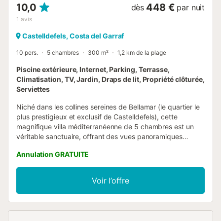
10,0
448 €
dès
par nuit
1
avis
Castelldefels, Costa del Garraf
10 pers.
5 chambres
300 m²
1,2 km de la plage
Piscine extérieure, Internet, Parking, Terrasse,
Climatisation, TV, Jardin, Draps de lit, Propriété clôturée,
Serviettes
Niché dans les collines sereines de Bellamar (le quartier le
plus prestigieux et exclusif de Castelldefels), cette
magnifique villa méditerranéenne de 5 chambres est un
véritable sanctuaire, offrant des vues panoramiques
imprenables sur la mer à perte de vue. Idéale pour les
Annulation GRATUITE
vacances comme pour les affaires, à seulement 20
minutes en voiture du cœur vibrant de Barcelone. Cette
retraite enchantée offre le mélange parfait de tranquillité et
Voir l’offre
d'accessibilité, en faisant une escapade idéale pour les
familles, les amis et les collègues. En entrant dans la villa,
vous serez accueilli par des intérieurs lumineux orientés
plein sud, qui irradient de chaleur et de charme. De