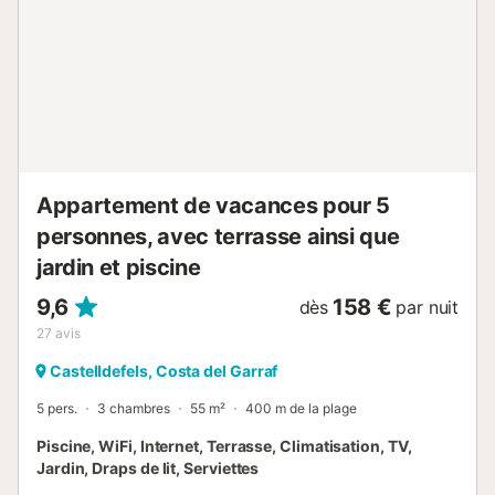
climatisation Une salle de bain complète complète
l'espace. La Villa Cervello met également à votre
disposition les commodités nécessaires telles que le Wi-Fi,
la télévision, un baby-foot, un terrain de basket, une
cabane dans les arbres pour occuper les plus jeunes (avec
un parc à proximité avec balançoires et tyrolienne). Et
n'oublions pas la piscine privée...
Appartement de vacances pour 5
personnes, avec terrasse ainsi que
jardin et piscine
9,6
158 €
dès
par nuit
27
avis
Castelldefels, Costa del Garraf
5 pers.
3 chambres
55 m²
400 m de la plage
Piscine, WiFi, Internet, Terrasse, Climatisation, TV,
Jardin, Draps de lit, Serviettes