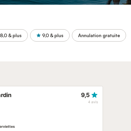
8,0
& plus
9,0
& plus
Annulation gratuite
rdin
9,5
4
avis
erviettes