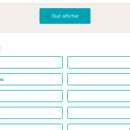
Tout afficher
é
as
e