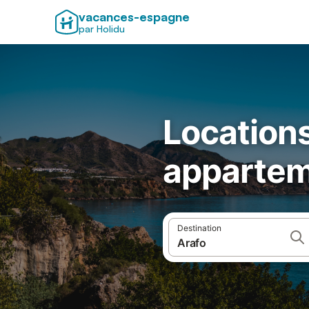
vacances-espagne
par Holidu
Locations
appartem
Destination