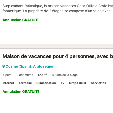
Surplombant l'Atlantique, la maison vacances Casa Otilia à Arafo imp
fantastique. La propriété de 2 étages se compose d'un salon avec u
cuisine bien équipée, de 3 chambres et d'une salle de bain et peut 
Annulation GRATUITE
équipements supplémentaires comprennent un Wi-Fi haut débit (ad
de travail dédié pour le télétravail, une télévision ainsi qu'une ma
pas : la climatisation. Cette location de vacances dispose d'une ter
soirée. Les transports publics sont accessibles à pied. Un parking gr
personnes ne faisant pas partie de la réservation ne sont pas autor
animaux domestiques, les fumeurs et les célébrations d'événements n
caméras de sécurité et/ou des dispositifs d'enregistrement audio da
Maison de vacances pour 4 personnes, avec 
équipée de dispositifs d'économie d'eau et d'éclairage. Cette prop
check-in automatique....
Cosme (Spain), Arafo region
4 pers.
2 chambres
120 m²
4,8 km de la plage
Internet
Terrasse
Climatisation
TV
Draps de lit
Serviettes
Annulation GRATUITE