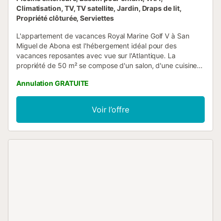
Climatisation, TV, TV satellite, Jardin, Draps de lit,
Propriété clôturée, Serviettes
L'appartement de vacances Royal Marine Golf V à San
Miguel de Abona est l'hébergement idéal pour des
vacances reposantes avec vue sur l'Atlantique. La
propriété de 50 m² se compose d'un salon, d'une cuisine
bien équipée, de 2 chambres et de 2 salles de bains et
Annulation GRATUITE
peut donc accueillir 4 personnes. Les équipements
supplémentaires comprennent le Wi-Fi haut débit (adapté
aux appels vidéo), une télévision, la climatisation ainsi
Voir l’offre
qu'une machine à laver. L'appartement de vacances
bénéficie d'un espace extérieur privé avec une terrasse
plein air. L'établissement donne accès à un espace
extérieur partagé qui comprend une piscine et une douche
extérieure. Les transports publics sont accessibles à pied.
Un parking gratuit est disponible dans la rue. Les animaux
domestiques, les fumeurs et les événements ne sont pas
autorisés. Cette propriété dispose de directives pour aider
les clients à trier correctement leurs déchets. De plus
amples informations sont fournies sur place. Cette
propriété est équipée de dispositifs permettant