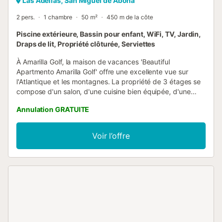
Las Adelfas, San Miguel de Abona
2 pers.
1 chambre
50 m²
450 m de la côte
Piscine extérieure, Bassin pour enfant, WiFi, TV, Jardin,
Draps de lit, Propriété clôturée, Serviettes
À Amarilla Golf, la maison de vacances 'Beautiful
Apartmento Amarilla Golf' offre une excellente vue sur
l'Atlantique et les montagnes. La propriété de 3 étages se
compose d'un salon, d'une cuisine bien équipée, d'une
chambre et d'une salle de bains et peut donc accueillir 2
Annulation GRATUITE
personnes. Les équipements supplémentaires
comprennent un haut Wi-Fi des vidéo appels, une
télévision, un ventilateur ainsi qu'une machine à laver. En
Voir l’offre
outre, un billard est disponible dans la propriété. Un lit
bébé et une chaise haute sont également disponibles. Le
point fort de cet hébergement est son espace extérieur
privé avec une terrasse couverte. Un espace extérieur
partagé, composé d'une piscine et d'une douche
extérieure, est également à votre disposition. Les
transports publics sont accessibles à pied. Le terrain de
golf Amarilla, le Puerto Deportivo San Miguel et le village
de pêcheurs Los Abrigos se trouvent dans les environs. Un