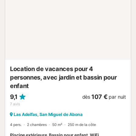
adaptée aux jeunes enfants et convient uniquement aux
adultes. Les fêtes ne sont pas autorisées car il s'agit d'un
quartier résidentiel et la musique et le bruit doivent être
réduits au minimum. Les animaux domestiques ne sont pas
autorisés. La propriété a un intérieur sans marche. Les
serviettes de plage/piscine sont fournies. Cette propriété a
des directives pour aider les hôtes à trier correctement les
déchets, plus d'informations sont fournies sur place. Ce
bien est équipé de dispositifs d'économie d'eau et
d'éclairage....
Location de vacances pour 4
personnes, avec jardin et bassin pour
enfant
9,1
107 €
dès
par nuit
7
avis
Las Adelfas, San Miguel de Abona
4 pers.
2 chambres
50 m²
250 m de la côte
Piscine extérieure, Bassin pour enfant, WiFi,