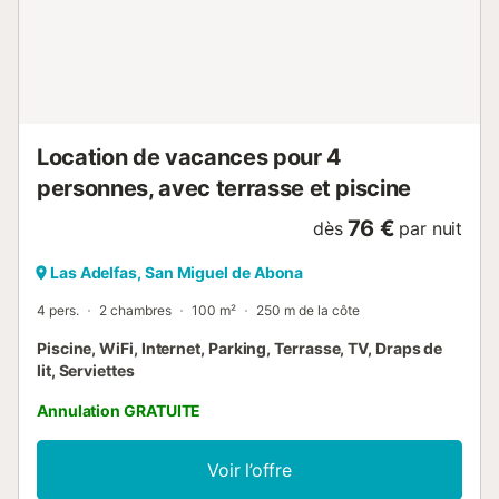
d'économiser l'eau et la lumière. Des matériaux durables
ont été utilisés pour l'isolation de cette propriété....
Location de vacances pour 4
personnes, avec terrasse et piscine
76 €
dès
par nuit
Las Adelfas, San Miguel de Abona
4 pers.
2 chambres
100 m²
250 m de la côte
Piscine, WiFi, Internet, Parking, Terrasse, TV, Draps de
lit, Serviettes
Annulation GRATUITE
Voir l’offre