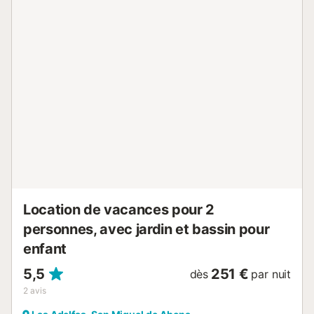
pool or playing golf! The nearby pebble beach is 200m
away with a lagoon which offers protected sea swimming.
The nearest restaurant is 100m away and many more can
be found a pleasant 15-minute walk along the coastal
promenade, past the marina. There is a small supermarket
1.5km away, that stocks most essentials, and the main
supermarkets are 5km away in Las Chafiras. Tenerife
offers visitors a wide range of activities apart from relaxing
on the beach or by the pool. You can go to El Medano for
water sports such as wind surfing, kite-surfing and wing-
foiling. There is plenty for walkers, cyclists, climbers and
paragliders to discover on the island. There are several
parks to visit and you can go whale- and dolphin-
watching. The island is perfect for golfers with a large
numbe...
Location de vacances pour 2
personnes, avec jardin et bassin pour
enfant
5,5
251 €
dès
par nuit
2
avis