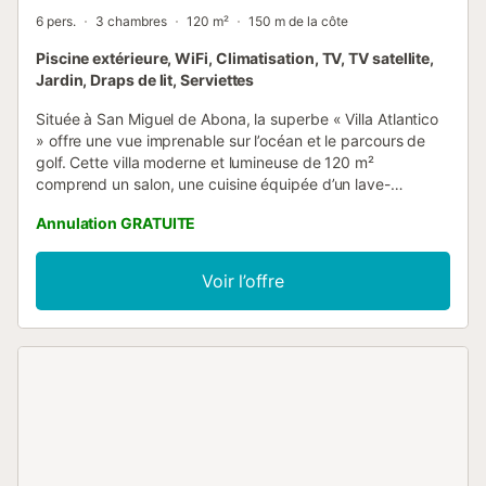
6 pers.
3 chambres
120 m²
150 m de la côte
Piscine extérieure, WiFi, Climatisation, TV, TV satellite,
Jardin, Draps de lit, Serviettes
Située à San Miguel de Abona, la superbe « Villa Atlantico
» offre une vue imprenable sur l’océan et le parcours de
golf. Cette villa moderne et lumineuse de 120 m²
comprend un salon, une cuisine équipée d’un lave-
vaisselle, 3 chambres et 2 salles de bains, pouvant
Annulation GRATUITE
accueillir jusqu’à 6 personnes—parfaite pour partager des
moments en famille ou entre amis. Parmi les équipements à
votre disposition : Wi-Fi adapté aux appels vidéo,
Voir l’offre
climatisation, lave-linge et télévision. Un lit bébé et une
chaise haute sont également disponibles sur demande.
Chambre 1 : 1 lit king size. Chambre 2 : 2 lits simples.
Chambre 3 : 1 lit king size. Votre espace extérieur privé
comprend une piscine chauffée, un jardin, du mobilier de
jardin, un barbecue et une grande terrasse double
donnant sur l’océan Atlantique. Vous profiterez d’une vue
spectaculaire et dégagée sur le littoral naturel ainsi que sur
les magnifiques montagnes de San Miguel, avec le mont