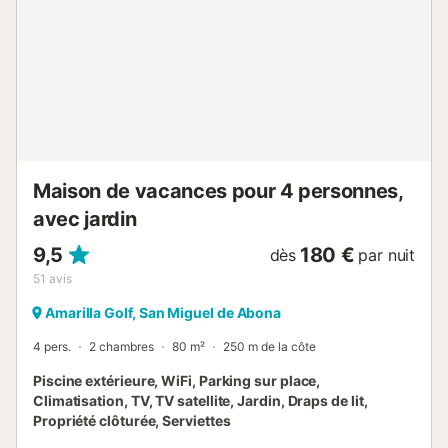
comme le jet-ski, les excursions en bateau pour observer
baleines et dauphins, et accéder à l’un des meilleurs golfs
de la région. Le parking sécurisé offre de la place pour
plusieurs voitures devant la propriété. Il est strictement
interdit d’organiser des événements ou fêtes sur place.
Service de ménage et location de voiture disponibles
moyennant un supplément pendant votre séjour....
Maison de vacances pour 4 personnes,
avec jardin
9,5
180 €
dès
par nuit
51
avis
Amarilla Golf, San Miguel de Abona
4 pers.
2 chambres
80 m²
250 m de la côte
Piscine extérieure, WiFi, Parking sur place,
Climatisation, TV, TV satellite, Jardin, Draps de lit,
Propriété clôturée, Serviettes