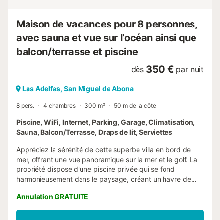
Maison de vacances pour 8 personnes,
avec sauna et vue sur l’océan ainsi que
balcon/terrasse et piscine
350 €
dès
par nuit
Las Adelfas, San Miguel de Abona
8 pers.
4 chambres
300 m²
50 m de la côte
Piscine, WiFi, Internet, Parking, Garage, Climatisation,
Sauna, Balcon/Terrasse, Draps de lit, Serviettes
Appréciez la sérénité de cette superbe villa en bord de
mer, offrant une vue panoramique sur la mer et le golf. La
propriété dispose d'une piscine privée qui se fond
harmonieusement dans le paysage, créant un havre de
paix et d'élégance. Bénéficiant d'un emplacement
Annulation GRATUITE
privilégié, cette villa est la destination idéale pour ceux qui
recherchent un style de vie luxueux et confortable, avec
un accès à des services et activités exclusifs.