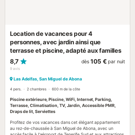
avec plus d’informations sur place. Le logement est équipé
d’un éclairage à faible consommation d’énergie....
Location de vacances pour 4
personnes, avec jardin ainsi que
terrasse et piscine, adapté aux familles
8,7
105 €
dès
par nuit
9
avis
Las Adelfas, San Miguel de Abona
4 pers.
2 chambres
600 m de la côte
Piscine extérieure, Piscine, WiFi, Internet, Parking,
Terrasse, Climatisation, TV, Jardin, Accessible PMR,
Draps de lit, Serviettes
Profitez de vos vacances dans cet élégant appartement
au rez-de-chaussée à San Miguel de Abona, avec un
accès facile à l'aéroport de Tenerife Sud et aux attractions