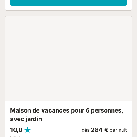
ventilateur, d’un lave-linge et d’une smart TV avec câble,
satellite et services de streaming (utilisables avec vos
propres identifiants). Sur demande, un lit bébé et une
chaise haute sont à votre disposition. La maison dispose
d’un espace extérieur privé avec piscine chauffée, jardin, 2
terrasses ouvertes, terrasse couverte et barbecue. Une
place de parking est disponible sur la propriété et vous
pouvez aussi vous garer gratuitement dans la rue. Les
animaux de compagnie ne sont pas acceptés....
Maison de vacances pour 6 personnes,
avec jardin
10,0
284 €
dès
par nuit