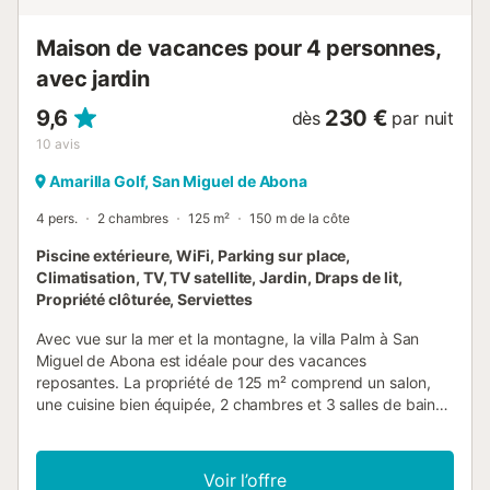
Maison de vacances pour 4 personnes,
avec jardin
9,6
230 €
dès
par nuit
10
avis
Amarilla Golf, San Miguel de Abona
4 pers.
2 chambres
125 m²
150 m de la côte
Piscine extérieure, WiFi, Parking sur place,
Climatisation, TV, TV satellite, Jardin, Draps de lit,
Propriété clôturée, Serviettes
Avec vue sur la mer et la montagne, la villa Palm à San
Miguel de Abona est idéale pour des vacances
reposantes. La propriété de 125 m² comprend un salon,
une cuisine bien équipée, 2 chambres et 3 salles de bains,
pouvant accueillir 4 personnes. Vous profitez également
du Wi-Fi haut débit (adapté aux appels vidéo), de la
climatisation dans le salon et la chambre principale, d’un
Voir l’offre