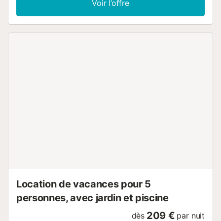
Voir l’offre
Caractéristiques : - Rez-de-chaussée : - Séjour et salle à
manger avec vue sur la mer, terrasse et piscine, parfaits
pour savourer des repas en plein air et se détendre dans
un cadre paisible. - Cuisine équipée d'appareils haut de
gamme modernes, idéale pour préparer des repas
gastronomiques et expérimenter de nouvelles saveurs. -
Chambre avec un lit double et accès à la terrasse, où vous
pourrez profiter de la brise marine et de la vue sur l'océan.
- Salle de bains. - Étage : - Suite parentale avec : - Accès
à un balcon avec vue sur la mer, où vous pourrez admirer
le coucher du soleil et profiter de la brise marine. -
Spacieuse salle de bains avec vue sur la mer, baignoire et
douche, pour un moment de détente après une journée
bien remplie. - Dressing avec de nombreux rangements
pour organiser vos vêtements et accessoires avec style. -
Deux chambres doubles avec salles de bains privatives et
accès à des balcons offrant une vue imprenable, parfaits
p...
Location de vacances pour 5
personnes, avec jardin et piscine
209 €
dès
par nuit