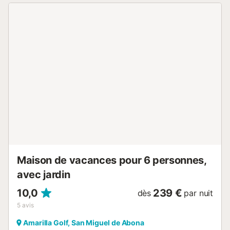
transports en commun et de la plage. Veuillez noter que
les fêtes et événements ne sont pas autorisés. La plage de
San Miguel de Abona est à seulement 500 m, Golf del Sur
à 3,3 km et Aqualand à 16 km, ce qui fait de cet
appartement un point de départ idéal pour découvrir les
attractions locales et profiter du bord de mer....
Maison de vacances pour 6 personnes,
avec jardin
10,0
239 €
dès
par nuit
5
avis
Amarilla Golf, San Miguel de Abona