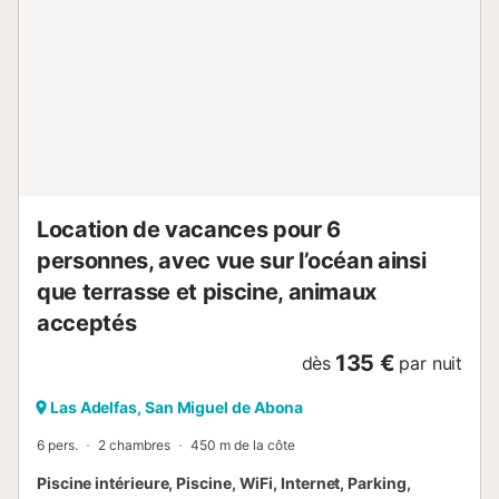
parking gratuit est disponible dans la rue. Les animaux
domestiques, les fêtes et les fumeurs ne sont pas
autorisés. La climatisation n'est pas disponible. La
propriété dispose d'un Pas escalier, niches dans propriété.
Des serviettes de plage/piscine sont fournies. Des
transferts, des excursions et une location de voiture sont
disponibles moyennant des frais. Il y a des caméras de
sécurité et/ou des dispositifs d'enregistrement audio dans
les locaux. Cette propriété disp...
Location de vacances pour 6
personnes, avec vue sur l’océan ainsi
que terrasse et piscine, animaux
acceptés
135 €
dès
par nuit
Las Adelfas, San Miguel de Abona
6 pers.
2 chambres
450 m de la côte
Piscine intérieure, Piscine, WiFi, Internet, Parking,