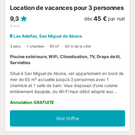
de...
Location de vacances pour 3 personnes
9,3
45 €
dès
par nuit
6
avis
Las Adelfas, San Miguel de Abona
3 pers.
1 chambre
65 m²
40 m de la côte
Piscine extérieure, WiFi, Climatisation, TV, Draps de lit,
Serviettes
Situé à San Miguel de Abona, cet appartement en bord de
mer de 65 m² accueille jusqu’à 3 personnes avec 1
chambre et 1 salle de bain. Vous disposez d’une cuisine
entièrement équipée, du Wi-Fi haut débit adapté aux
appels vidéo, d’une télévision et d’un espace de travail
Annulation GRATUITE
dédié. Pour les familles, un lit bébé et une chaise haute
sont à votre disposition. Profitez de votre terrasse
privative non couverte pour admirer la vue sur la mer. La
Voir l’offre
résidence propose 3 piscines extérieures communes pour
vos moments de détente. Le stationnement dans la rue est
disponible, et l’appartement se trouve à proximité des