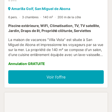
8
avis
Amarilla Golf, San Miguel de Abona
6 pers.
3 chambres
140 m²
200 m de la côte
Piscine extérieure, WiFi, Climatisation, TV, TV satellite,
Jardin, Draps de lit, Propriété clôturée, Serviettes
La maison de vacances "Villa Vista" est située à San
Miguel de Abona et impressionne les voyageurs par sa vue
sur la mer. La propriété de 140 m² se compose d'un salon,
d'une cuisine entièrement équipée avec un lave-vaisselle,
de 3 chambres et de 3 salles de bain et peut donc
Annulation GRATUITE
accueillir six personnes. Les équipements supplémentaires
comprennent le Wi-Fi (adapté aux appels vidéo) avec un
espace de travail dédié pour le letravail à domicile, une
Voir l’offre
smart TV avec des services de streaming, un ventilateur
ainsi qu'une machine à laver. La maison de vacances
bénéficie d'un espace extérieur privé avec une piscine
chauffée, d'un jardin, d'une terrasse plein air, d'une
terrasse couverte, d'un balcon et d'un barbecue. Les
transports publics sont accessibles à pied. Un parking
gratuit est disponible dans la rue. Cette propriété n'est pas