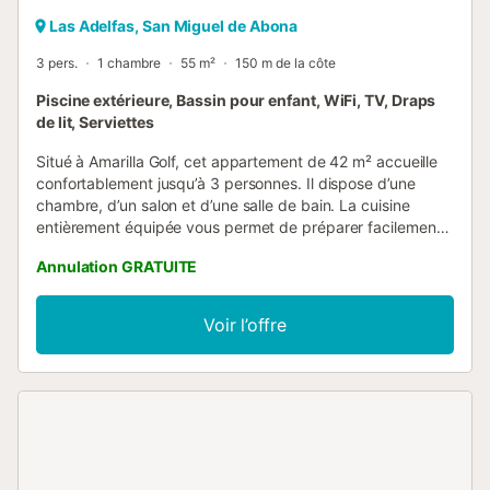
Las Adelfas, San Miguel de Abona
3 pers.
1 chambre
55 m²
150 m de la côte
Piscine extérieure, Bassin pour enfant, WiFi, TV, Draps
de lit, Serviettes
Situé à Amarilla Golf, cet appartement de 42 m² accueille
confortablement jusqu’à 3 personnes. Il dispose d’une
chambre, d’un salon et d’une salle de bain. La cuisine
entièrement équipée vous permet de préparer facilement
vos repas. Les équipements incluent le Wi-Fi haut débit
Annulation GRATUITE
adapté aux appels vidéo, télévision, lave-linge, ventilateur,
espace de travail dédié, lit bébé et chaise haute.
L’appartement, sans marches à l’intérieur, offre une belle
Voir l’offre
vue sur la mer. Profitez du balcon privé et de la terrasse
non couverte, idéals pour vous détendre en admirant le
paysage. La résidence propose 3 piscines extérieures
communes, dont une chauffée et une pour enfants. La
plage se trouve à proximité. Le stationnement est possible
dans la rue. Veuillez noter que les fêtes ne sont pas
autorisées dans le logement....