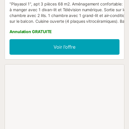
"Playasol 1", apt 3 pièces 68 m2. Aménagement confortable: séj
à manger avec 1 divan-lit et Télévision numérique. Sortie sur le 
chambre avec 2 lits. 1 chambre avec 1 grand-lit et air-conditionn
sur le balcon. Cuisine ouverte (4 plaques vitrocéramiques). Bai
douche/WC. A disposition: lave-linge. Internet (Connexion WIFI, g
Annulation GRATUITE
Adapté(e) aux familles. HUTTE002643 // Reg. Nr.:
ESFCTU00004301100012518600000000000000000HUTTE00
Voir l’offre