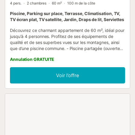
4 pers.
2 chambres
60 m²
100 m de la côte
Piscine, Parking sur place, Terrasse, Climatisation, TV,
TV écran plat, TV satellite, Jardin, Draps de lit, Serviettes
Découvrez ce charmant appartement de 60 m², idéal pour
jusqu'à 4 personnes. Profitez de ses équipements de
qualité et de ses superbes vues sur les montagnes, ainsi
que d’une piscine commune. - Piscine partagée (ouverte
du 01/05 au 31/10) - Vue sur les montagnes - Parfait pour
Annulation GRATUITE
les familles avec enfants. Extérieur : L'appartement
dispose d'une belle terrasse équipée de mobilier
d'extérieur, idéale pour savourer un café le matin ou un
Voir l’offre
dîner relaxant sous les étoiles. L'environnement est
enchanteur avec des paysages pittoresques et la piscine
commune est l'endroit rêvé pour se rafraîchir pendant les
chaudes journées d’été. Pièces à vivre : À l'intérieur, vous
trouverez un espace de vie lumineux et ouvert qui invite à
la convivialité. Le coin salon, avec son canapé confortable,
est parfait pour se détendre après une journée
d'aventures, et la cuisine bien équipée permet de préparer
de savoureux repas en famille. Chambres et Salles de
bains : - 1 chambre avec lit double - 1 chambre avec 2 lits