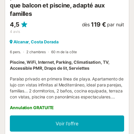
que balcon et piscine, adapté aux
familles
4,5
119 €
dès
par nuit
4
avis
Alcanar, Costa Dorada
6 pers.
2 chambres
60 m de la côte
Piscine, WiFi, Internet, Parking, Climatisation, TV,
Accessible PMR, Draps de lit, Serviettes
Paraíso privado en primera línea de playa. Apartamento de
lujo con vistas infinitas al Mediterráneo, ideal para parejas,
familias... 2 dormitorios, 2 baños, cocina equipada, terraza
con vistas, piscina con panorámicas espectaculares.
Capacidad para 5-6 personas. ADEMÁS: Conserjería VIP
Annulation GRATUITE
personalizada. Organizamos cenas gourmet, catering,
veleros, deportes acuáticos, tours, bodas, lo que imagines.
Nosotros organizamos, tú disfrutas. Ubicación privilegiada
Voir l’offre
cerca de Tarragona, Valencia, Barcelona. El espacio Lujo
frente al Mediterráneo con vistas de 360° a la Bahía de