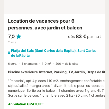
Location de vacances pour 6
personnes, avec jardin et balcon
7,0
83 €
dès
par nuit
2
avis
Platja del Suís (Sant Carles de la Ràpita), Sant Carles
de la Ràpita
6 pers.
3 chambres
110 m²
200 m de la côte
Piscine extérieure, Internet, Parking, TV, Jardin, Draps de lit
"Pasarela", apt 4 pièces 110 m2. Aménagement confortable et pl
séjour/salle à manger avec 1 divan-lit, table pour les repas et Té
numérique. Sortie sur le balcon. 1 chambre avec 1 grand-lit (135
Sortie sur le balcon. 1 chambre avec 2 lits (90 cm). 1 chambre av
(90 cm). Cuisine (four, 4 plaques vitrocéramiques, grille-pain, mi
Annulation GRATUITE
ondes, cafetière électrique). Bain/bidet/WC, douche/WC. Pas d