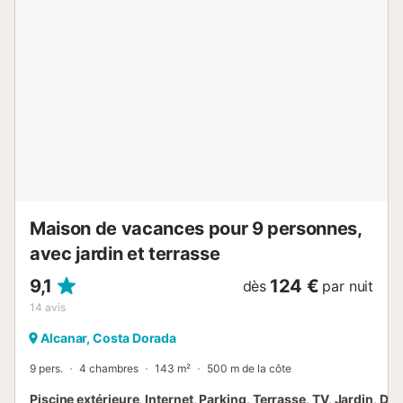
sur la propriété, un parking gratuit est disponible dans la
rue et une place de parking est disponible dans un
garage. Les animaux domestiques et les célébrations ne
sont pas autorisés. Les personnes non autorisées et non
incluses dans la réservation ne sont pas admises. Un
service de navette vers l'aéroport est disponible
moyennant un supplément....
Maison de vacances pour 9 personnes,
avec jardin et terrasse
9,1
124 €
dès
par nuit
14
avis
Alcanar, Costa Dorada
9 pers.
4 chambres
143 m²
500 m de la côte
Piscine extérieure, Internet, Parking, Terrasse, TV, Jardin, Drap