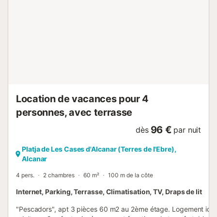
simples - 1 salle de bain avec baignoire et toilettes. Lieux
d'intérêts aux alentours : Découvrez les charmes d'Alcanar
et ses environs : 1. Plage de Les Cases d'Alcanar : parfaite
pour des journées de farniente au bord de l'eau. 2. Parc
naturel du delta de l'Èbre : idéal pour les amoureux de la
nature et les amateurs de randonnée. 3. Centre historique
d'Alcanar : un lieu riche en histoire et e...
Location de vacances pour 4
personnes, avec terrasse
96 €
dès
par nuit
Platja de Les Cases d'Alcanar (Terres de l'Ebre),
Alcanar
4 pers.
2 chambres
60 m²
100 m de la côte
Internet, Parking, Terrasse, Climatisation, TV, Draps de lit
"Pescadors", apt 3 pièces 60 m2 au 2ème étage. Logement idéa