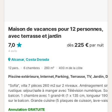
Maison de vacances pour 12 personnes,
avec terrasse et jardin
7,0
225 €
dès
par nuit
4
avis
Alcanar, Costa Dorada
12 pers.
6 chambres
260 m²
400 m de la côte
Piscine extérieure, Internet, Parking, Terrasse, TV, Jardin, Drap
"Sofía", villa 7 pièces 260 m2 sur 2 niveaux. Aménagement simp
rustique: séjour/salle à manger avec Télévision numérique. Sortie
balcon. 1 chambre avec 1 grand-lit (1 x 135 cm, longueur 190 cm
sur le balcon. Grande cuisine (5 plaques de cuisson, lave-vaissel
micro-ondes, congélateur, gril, cafetière électrique) avec table p
Annulation GRATUITE
repas. Douche/bidet/WC. Chauffe eau (100 litres). Pas de chauf