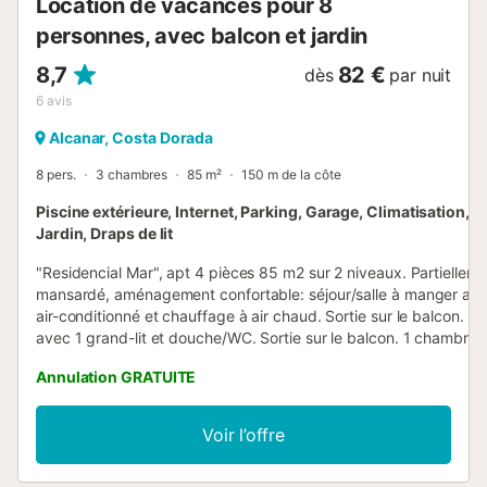
Location de vacances pour 8
personnes, avec balcon et jardin
8,7
82 €
dès
par nuit
6
avis
Alcanar, Costa Dorada
8 pers.
3 chambres
85 m²
150 m de la côte
Piscine extérieure, Internet, Parking, Garage, Climatisation, T
Jardin, Draps de lit
"Residencial Mar", apt 4 pièces 85 m2 sur 2 niveaux. Partiellem
mansardé, aménagement confortable: séjour/salle à manger ave
air-conditionné et chauffage à air chaud. Sortie sur le balcon. 1
avec 1 grand-lit et douche/WC. Sortie sur le balcon. 1 chambre 
grand-lit. Cuisine ouverte (4 plaques vitrocéramiques, micro-on
Annulation GRATUITE
congélateur, cafetière électrique). Douche/WC. À l'étage supérie
mansardé 1 chambre avec 2 lits (90 cm, longueur 190 cm), 2 lits
gigognes (1 pers. 2 x 90 cm, longueur 190 cm), douche/WC et a
Voir l’offre
conditionné. Sortie sur le balcon. A disposition: Internet (Connex
WIFI). HUTTE003130 // Reg. Nr.: