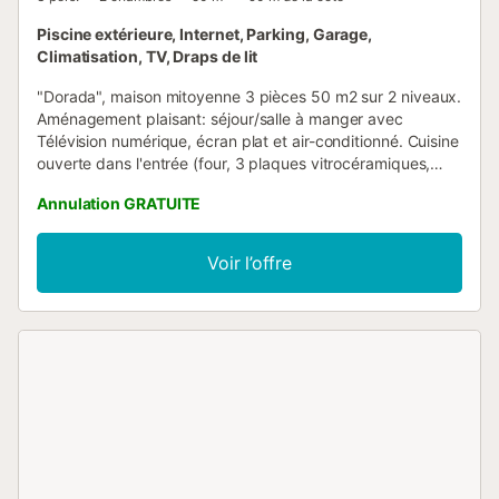
Piscine extérieure, Internet, Parking, Garage,
Climatisation, TV, Draps de lit
"Dorada", maison mitoyenne 3 pièces 50 m2 sur 2 niveaux.
Aménagement plaisant: séjour/salle à manger avec
Télévision numérique, écran plat et air-conditionné. Cuisine
ouverte dans l'entrée (four, 3 plaques vitrocéramiques,
grille-pain, bouilloire électrique, micro-ondes, congélateur,
Annulation GRATUITE
cafetière électrique). À l'étage supérieur: 1 chambre avec 2
lits (90 cm, longueur 190 cm). 1 chambre avec 2 lits (90
cm, longueur 190 cm), TV et écran plat. Bain/WC. Air-
Voir l’offre
conditionné, chauffage à air chaud. Chauffage pas dans
toutes les pièces. Petite terrasse. Meubles de terrasse. A
disposition: lave-linge, fer à repasser, sèche-cheveux.
Internet (Connexion WIFI, gratuit). Garage No 2, hauteur
550 cm, largeur 220 cm. HUTTE-065298 // Reg. Nr.:
ESFCTU0000430110001381170000000000000HUTTE-
065298-776...