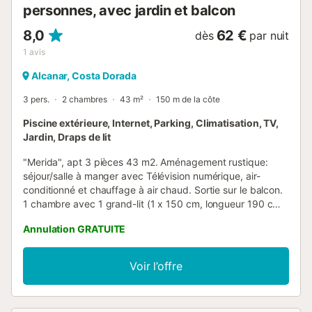
personnes, avec jardin et balcon
8,0
62 €
dès
par nuit
1
avis
Alcanar, Costa Dorada
3 pers.
2 chambres
43 m²
150 m de la côte
Piscine extérieure, Internet, Parking, Climatisation, TV,
Jardin, Draps de lit
"Merida", apt 3 pièces 43 m2. Aménagement rustique:
séjour/salle à manger avec Télévision numérique, air-
conditionné et chauffage à air chaud. Sortie sur le balcon.
1 chambre avec 1 grand-lit (1 x 150 cm, longueur 190 cm).
1 chambre, sans armoire avec 1 grand-lit (1 x 135 cm,
Annulation GRATUITE
longueur 190 cm). Cuisine ouverte (four, 3 plaques
vitrocéramiques, grille-pain, bouilloire électrique, micro-
ondes, congélateur, cafetière électrique).
Voir l’offre
Douche/bidet/WC. Chauffage pas dans toutes les pièces.
Vue sur la mer. A disposition: lave-linge, fer à repasser,
sèche-cheveux. Internet (Connexion WIFI, gratuit).