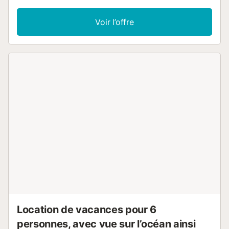
l'étage supérieur: 1 chambre avec 2 lits (90 cm, longueur 190 cm
chambre, sans armoire avec 1 grand-lit (1 x 135 cm, longueur 1
Voir l’offre
Sortie sur le balcon. 1 chambre avec 1 grand-lit (1 x 135 cm, lo
190 cm). Sortie sur le balcon. 1 chambre avec 2 lits (90 cm, lon
cm). 1 chambre avec 1 grand-lit (1 x 135 cm, longueur 190 cm).
bains/bidet/WC. Jardinet. Barbecue, chaises longues (5). A dispo
lave-linge, fer à repasser, chaise haute pour enfant, lit bébé jusq
ans, sèche-cheveux. Internet (Connexion WIFI, gratuit). Place d
(1 Voiture). Veuillez noter: sans ascenseur. HUTTE000738 // Reg.
ESFCTU00004301100010167800000000000000000HUTTE00
Location de vacances pour 6
personnes, avec vue sur l’océan ainsi