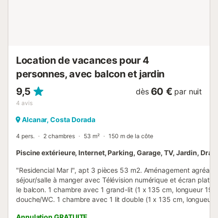
Location de vacances pour 4
personnes, avec balcon et jardin
9,5
60 €
dès
par nuit
4
avis
Alcanar, Costa Dorada
4 pers.
2 chambres
53 m²
150 m de la côte
Piscine extérieure, Internet, Parking, Garage, TV, Jardin, Draps
"Residencial Mar I", apt 3 pièces 53 m2. Aménagement agréable
séjour/salle à manger avec Télévision numérique et écran plat. S
le balcon. 1 chambre avec 1 grand-lit (1 x 135 cm, longueur 190
douche/WC. 1 chambre avec 1 lit double (1 x 135 cm, longueur 
Cuisine ouverte (4 plaques vitrocéramiques, micro-ondes, congé
Annulation GRATUITE