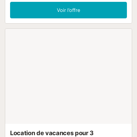
chauffage. Vue sur la piscine. A disposition: lave-linge, fer à rep
sèche-cheveux. Internet (Connexion WIFI, gratuit). HUTTE00282
Voir l’offre
Nr.:
ESFCTU00004301000052856000000000000000000HUTTE00
Location de vacances pour 3