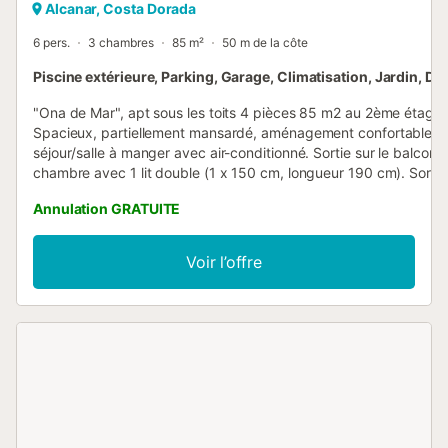
Alcanar, Costa Dorada
6 pers.
3 chambres
85 m²
50 m de la côte
Piscine extérieure, Parking, Garage, Climatisation, Jardin, Dra
"Ona de Mar", apt sous les toits 4 pièces 85 m2 au 2ème étage.
Spacieux, partiellement mansardé, aménagement confortable et 
séjour/salle à manger avec air-conditionné. Sortie sur le balcon. 
chambre avec 1 lit double (1 x 150 cm, longueur 190 cm). Sortie 
balcon. 1 chambre avec 1 lit double, bain/bidet/WC et air-condit
Annulation GRATUITE
Cuisine ouverte (four, lave-vaisselle, 4 plaques vitrocéramiques,
ondes, congélateur, cafetière électrique). Douche/WC. À l'étage
supérieur: 1 chambre, ouverte. Sortie sur le balcon. Douche/WC.
Voir l’offre
HUTTE002956 // Reg. Nr.:
ESFCTU00004301100012549000000000000000000HUTTE00