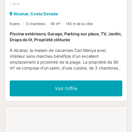
7
avis
Alcanar, Costa Dorada
6 pers.
3 chambres
90 m²
150 m de la côte
Piscine extérieure, Garage, Parking sur place, TV, Jardin,
Draps de lit, Propriété clôturée
À Alcanar, la maison de vacances Can Manya avec
intérieur sans marches bénéficie d'un excellent
emplacement à proximité de la plage. La propriété de 90
m² se compose d'un salon, d'une cuisine, de 3 chambres
et d'une salle de bain et peut donc accueillir six personnes.
Les équipements supplémentaires comprennent une
télévision, un ventilateur ainsi qu'une machine à laver. Ce
Voir l’offre
logement n'offre pas : Wi-Fi, la climatisation et les
serviettes de toilette. Cette location de vacances offre un
espace extérieur privé avec une piscine, un jardin, une
terrasse couverte et un barbecue. La propriété se trouve à
proximité de la plage, les transports en commun sont
accessibles à pied et un court de tennis se trouve à 15
minutes de marche. Une place de parking est disponible