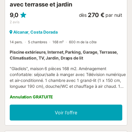
avec terrasse et jardin
9,0
270 €
dès
par nuit
2
avis
Alcanar, Costa Dorada
14 pers.
5 chambres
168 m²
600 m de la côte
Piscine extérieure, Internet, Parking, Garage, Terrasse,
Climatisation, TV, Jardin, Draps de lit
"Gladiols", maison 6 pièces 168 m2. Aménagement
confortable: séjour/salle à manger avec Télévision numérique
et air-conditionné. 1 chambre avec 1 grand-lit (1 x 150 cm,
longueur 190 cm), douche/WC et chauffage à air chaud. 1
chambre avec 1 lit (90 cm, longueur 190 cm), 1 grand-lit (1 x
Annulation GRATUITE
150 cm, longueur 190 cm), air-conditionné et chauffage à air
chaud. 1 chambre avec 1 lit (90 cm, longueur 190 cm), 1
grand-lit (1 x 150 cm, longueur 190 cm), air-conditionné et
Voir l’offre
chauffage à air chaud. 1 chambre avec 1 lit (90 cm, longueur
190 cm), 1 grand-lit (1 x 150 cm, longueur 190 cm), air-
conditionné et chauffage à air chaud. 1 chambre avec 1 lit