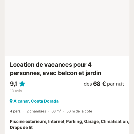
manger en plein air, prendre le soleil ou préparer un délicieux
barbecue à l'ombre des pins. Une usine de ciment est située à
300m au sud-ouest de la maison (d'un côté) en
fonctionnement constant. HUTTE-003488 // Reg. Nr.:
ESFCTU0000430110000455520000000000000000HUTTE-
0034886...
Location de vacances pour 4
personnes, avec balcon et jardin
9,1
68 €
dès
par nuit
13
avis
Alcanar, Costa Dorada
4 pers.
2 chambres
68 m²
50 m de la côte
Piscine extérieure, Internet, Parking, Garage, Climatisation, T
Draps de lit