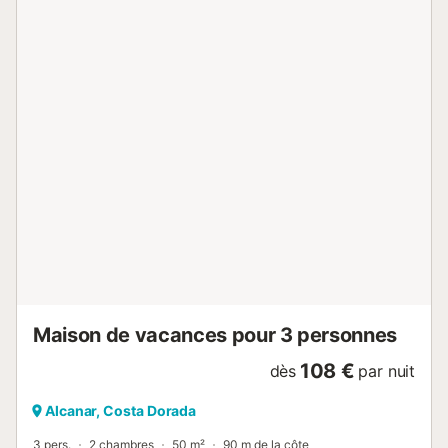
HUTTE-059605 // Reg. Nr.:
ESFCTU0000430110001528920000000000000HUTTE-
059605-166...
Maison de vacances pour 3 personnes
108 €
dès
par nuit
Alcanar, Costa Dorada
3 pers.
2 chambres
50 m²
90 m de la côte