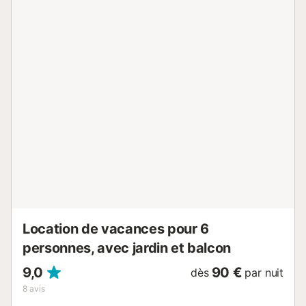
(90 cm, longueur 190 cm), 1 grand-lit (1 x 150 cm, longueur
190 cm), air-conditionné et chauffage à air chaud. Grande
cuisine (lave-vaisselle, 4 plaques vitrocéramiques, grille-pain,
bouilloire électrique, micro-ondes, congélateur, cafetière
électrique) avec cheminée (uniquement à titre de décoration).
Bain/douche/bidet/WC. À l'étage inférieur: douche/WC. Vue
sur la mer. A disposition: lave-linge, fer à repasser, sèche-
cheveux. Internet (Connexion WIFI, gratuit). HUTTE-001381 //
Reg. Nr.:
ESFCTU0000430110001099020000000000000000HUTTE-
0013812...
Location de vacances pour 6
personnes, avec jardin et balcon
9,0
90 €
dès
par nuit
8
avis