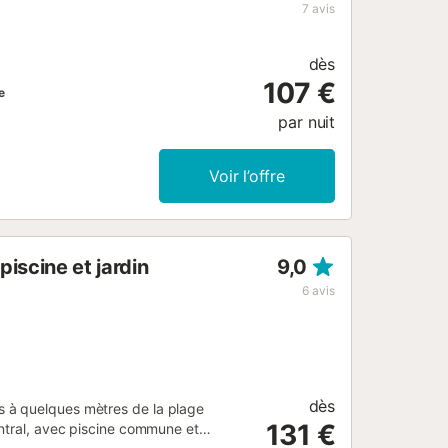
brils est connu comme une destination
7
avis
es. Même le plus petit ont leur place
dès
107 €
e
par nuit
Voir l’offre
iscine et jardin
9,0
6
avis
dès
 à quelques mètres de la plage
131 €
entral, avec piscine commune et