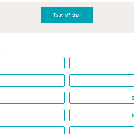
pièces. Il y a également une télévision. La cuisine est entièrement 
: réfrigérateur, micro-ondes, four, lave-linge, lave-vaisselle, ainsi qu
Tout afficher
ustensiles de cuisine, une machine à café et un grille-pain. C'est un l
fonctionnalité, conçu pour vous offrir un séjour agréable dans un 
obligatoires à régler sur place : . Nettoyage final : 75 € par réservat
Prestations optionnelles à régler sur place...
é
S