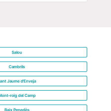
équipée de tous les appareils nécessaires
e de la vaisselle, des couverts, des
ieu où le confort rencontre la
environnement incomparable. Prestations
ion . Draps de lit : 12 € par personne
Salou
Cambrils
ant Jaume d'Enveja
Mont-roig del Camp
Baix Penedès