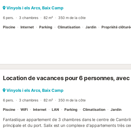
long de la plage la nuit, avant de retourner à son appartement Cam
de la mer, dispose de 7 kilomètres de plages, aussi pour tous les âg
Vinyols i els Arcs, Baix Camp
dans l'oasis que l'on appelle, places ombrag...
6 pers.
3 chambres
82 m²
350 m de la côte
Piscine
Internet
Parking
Climatisation
Jardin
Propriété clôturé
Location de vacances pour 6 personnes, avec p
Vinyols i els Arcs, Baix Camp
6 pers.
3 chambres
82 m²
350 m de la côte
Piscine
WiFi
Internet
LAN
Parking
Climatisation
Jardin
Fantastique appartement de 3 chambres dans le centre de Cambrils
principale et du port. Salix est un complexe d'appartements très c