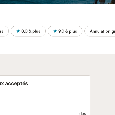
és
8,0
& plus
9,0
& plus
Annulation gr
ux acceptés
dès