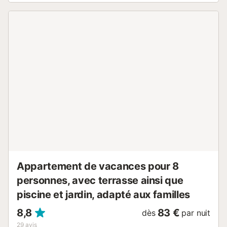
restaurants, glaciers, supermarchés, pharmacies,
boutiques… dès la sortie de l'immeuble. Un appartement
très accueillant qui vous offre tout le confort dont vous
avez besoin pour un séjour parfait à Salou. Nous
disposons de plusieurs appartements dans ce complexe,
ce qui le rend idéal pour les familles qui voyagent
ensemble. AGENCEMENT - Salon-salle à manger avec
cuisine américaine - Terrasse avec vue frontale sur la
promenade et la plage de Llevant. - Chambre principale
avec lit double. - Deuxième chambre avec lits superposés.
- Salle de bain avec baignoire. INFORMATIONS
IMPORTANTES : - Réservations de groupes non
acceptées. - L'entrée n'est pas accessible en fauteuil
roulant. Il n'y a pas de rampe. - Climatisation uniquement
dans le salon - WIFI inclus - Taxe de séjour non incluse
dans le prix du logement. C...
Appartement de vacances pour 8
personnes, avec terrasse ainsi que
piscine et jardin, adapté aux familles
8,8
83 €
dès
par nuit
29
avis