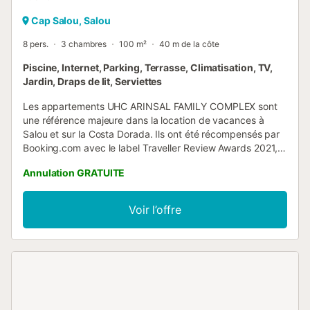
Cap Salou, Salou
8 pers.
3 chambres
100 m²
40 m de la côte
Piscine, Internet, Parking, Terrasse, Climatisation, TV,
Jardin, Draps de lit, Serviettes
Les appartements UHC ARINSAL FAMILY COMPLEX sont
une référence majeure dans la location de vacances à
Salou et sur la Costa Dorada. Ils ont été récompensés par
Booking.com avec le label Traveller Review Awards 2021,
pour leur qualité et les excellentes évaluations de nos
Annulation GRATUITE
hôtes. Ils sont situés dans le quartier de Cap Salou, juste
en face de la plage de Cala Crancs. Le jardin
communautaire offre un accès direct à la plage par un
Voir l’offre
petit chemin, mais si vous venez avec de très jeunes
enfants, nous vous recommandons d'y accéder par la rue,
où la pente est plus douce. AGENCEMENT : - Spacieux et
lumineux séjour avec canapé-lit double. - Cuisine
indépendante entièrement équipée. - Chambre avec lit
double - Chambre avec lit double - Chambre avec 2 lits
simples. - Salle de bain avec baignoire - Salle de bain avec