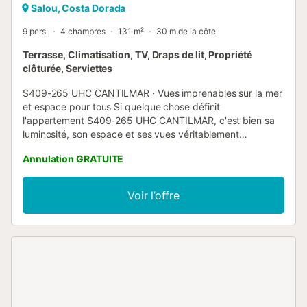
Salou, Costa Dorada
9 pers.
4 chambres
131 m²
30 m de la côte
Terrasse, Climatisation, TV, Draps de lit, Propriété
clôturée, Serviettes
S409-265 UHC CANTILMAR · Vues imprenables sur la mer
et espace pour tous Si quelque chose définit
l'appartement S409-265 UHC CANTILMAR, c'est bien sa
luminosité, son espace et ses vues véritablement
spectaculaires sur la mer. Entièrement rénové et décoré
Annulation GRATUITE
avec goût, ce logement est idéal pour ceux qui cherchent
à se détendre au bord de la Méditerranée sans renoncer
au confort. Pouvez-vous imaginer vous réveiller chaque
Voir l’offre
matin au son des vagues et avec des vues qui semblent
tout droit sorties d'une carte postale ? Depuis cet
appartement, situé à Cap Salou, ce sera votre expérience
quotidienne. Et quand la nuit tombe, la terrasse vous offrira
des couchers de soleil inoubliables qui resteront gravés
dans votre mémoire. Situé juste en face de Cala Font et de
sa crique sœur Cala Vinya, ce sont deux charmantes
petites criques entourées par la nature méditerranéenne,