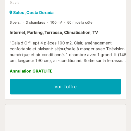
9
avis
Salou, Costa Dorada
6 pers.
3 chambres
100 m²
60 m de la côte
Internet, Parking, Terrasse, Climatisation, TV
"Cala d'Or", apt 4 pièces 100 m2. Clair, aménagement
confortable et plaisant: séjour/salle à manger avec Télévision
numérique et air-conditionné. 1 chambre avec 1 grand-lit (145
cm, longueur 190 cm), air-conditionné. Sortie sur la terrasse. 1
chambre avec 1 lit (80 cm, longueur 180 cm), 1 x 2 lits
Annulation GRATUITE
superposés (80 cm, longueur 180 cm). 1 chambre avec 2 lits
(80 cm, longueur 190 cm), air-conditionné. Cuisine (four, lave-
vaisselle, 3 plaques à induction, micro-ondes, cafetière
Voir l’offre
électrique, Capsules pour machine à café (Krups Nespresso))
avec chauffe eau (80 litres). Sortie sur le balcon. WC séparé,
bain/douche/WC. Pas de chauffage. Grand balcon 40 m2.
Mobilier de balcon, chaises longues (2). Superbe vue
panoramique sur la mer et la baie. A disposition: lave-linge.
Internet (Connexion WIFI). Place de parking No 16, hauteur
204 cm, largeur 244 cm. Veuillez noter: logement non-fumeur.
Maximum 1 animal/ chien de petite taille autorisé. HUTT-