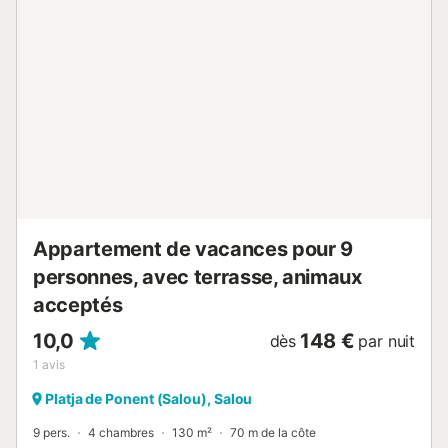
013920 // Reg. Nr.:
ESFCTU00004302400033848700000000000000000HUTT-
0139205...
Appartement de vacances pour 9
personnes, avec terrasse, animaux
acceptés
10,0
148 €
dès
par nuit
1
avis
Platja de Ponent (Salou), Salou
9 pers.
4 chambres
130 m²
70 m de la côte