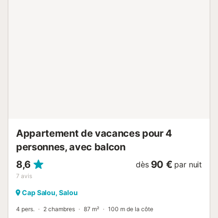
extérieure commune et saisonnière (sur le toit de
l'immeuble). - Parking en option avec supplément (ne
convient pas aux grosses voitures). - Taxe de séjour non
incluse dans le prix du logement. Ce logement nécessite le
dépôt d'une caution de 300 €. La remise des clés
s'effectue dans les bureaux d'Universal Holiday Centre,
situés Avenida del Batlle Pere Molas 3, Salou.
L'enregistrement en ligne est obligatoire au moins 24
heures avant l'arrivée. Cela inclut les données des
occupants exigées par le décret royal 933/2021 et la
réalisation de tous les paiements. Sinon, nous ne pouvons
garantir la remise des clés. L'agence vous contactera à l'...
Appartement de vacances pour 4
personnes, avec balcon
8,6
90 €
dès
par nuit
7
avis
Cap Salou, Salou
4 pers.
2 chambres
87 m²
100 m de la côte