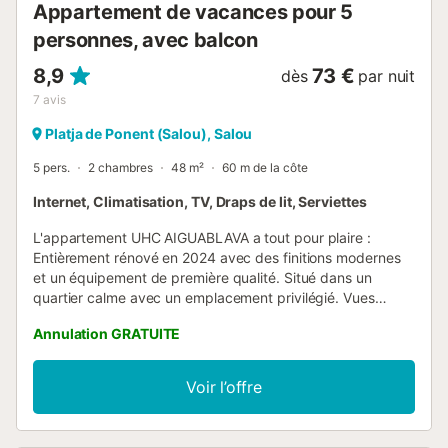
Appartement de vacances pour 5
personnes, avec balcon
8,9
73 €
dès
par nuit
7
avis
Platja de Ponent (Salou), Salou
5 pers.
2 chambres
48 m²
60 m de la côte
Internet, Climatisation, TV, Draps de lit, Serviettes
L'appartement UHC AIGUABLAVA a tout pour plaire :
Entièrement rénové en 2024 avec des finitions modernes
et un équipement de première qualité. Situé dans un
quartier calme avec un emplacement privilégié. Vues
spectaculaires sur la mer Méditerranée. Tous les services
Annulation GRATUITE
essentiels à courte distance. Le seul élément manquant,
c'est vous ! C'est une option idéale pour profiter de
vacances inoubliables en première ligne de plage. Cet
Voir l’offre
appartement a été rénové pour offrir confort et
fonctionnalité, permettant à vous et à votre famille de
profiter pleinement de votre séjour. En traversant