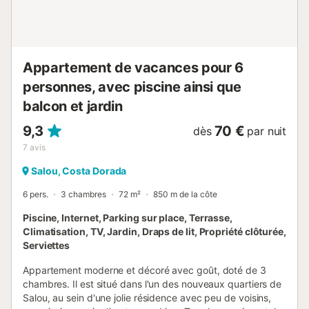
animaux domestiques ne sont pas acceptés. - Piscine
extérieure saisonnière. - Emplacement privilégié. - La taxe
de séjour n'est pas incluse dans le prix de l'hébergement.
Cet hébergement nécessite le dépôt d'une caution de 300
€. La remise des clés s'effectue dans les ...
Appartement de vacances pour 6
personnes, avec piscine ainsi que
balcon et jardin
9,3
70 €
dès
par nuit
7
avis
Salou, Costa Dorada
6 pers.
3 chambres
72 m²
850 m de la côte
Piscine, Internet, Parking sur place, Terrasse,
Climatisation, TV, Jardin, Draps de lit, Propriété clôturée,
Serviettes
Appartement moderne et décoré avec goût, doté de 3
chambres. Il est situé dans l'un des nouveaux quartiers de
Salou, au sein d'une jolie résidence avec peu de voisins,