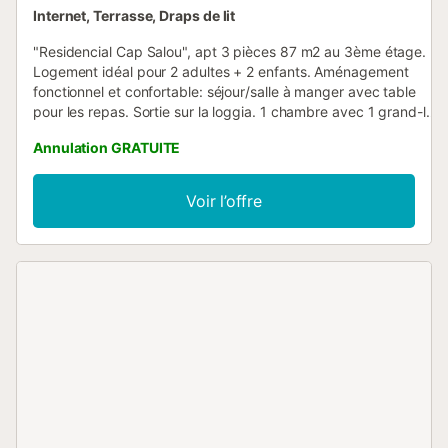
Internet, Terrasse, Draps de lit
"Residencial Cap Salou", apt 3 pièces 87 m2 au 3ème étage.
Logement idéal pour 2 adultes + 2 enfants. Aménagement
fonctionnel et confortable: séjour/salle à manger avec table
pour les repas. Sortie sur la loggia. 1 chambre avec 1 grand-lit
(150 cm, longueur 190 cm), bain/WC. 1 chambre avec 2 lits
Annulation GRATUITE
(80 cm, longueur 190 cm). Cuisine ouverte (four, lave-
vaisselle, 4 plaques vitrocéramiques, bouilloire électrique,
micro-ondes, cafetière électrique, Capsules pour machine à
Voir l’offre
café (Dolce Gusto) (NON INCLUSES)). Douche/WC. Pas de
chauffage. Grande terrasse. Meubles de terrasse, chaises
longues (2). Vue panoramique sur la mer. A disposition: lave-
linge, fer à repasser, sèche-cheveux. Internet (Connexion
WIFI, gratuit). Veuillez noter: logement non-fumeur. HUTT-
007183 // Reg. Nr.:
ESFCTU00004302400026334500000000000000000HUTT-
0071833...