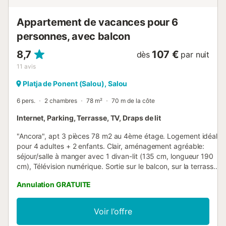
Appartement de vacances pour 6
personnes, avec balcon
8,7
107 €
dès
par nuit
11
avis
Platja de Ponent (Salou), Salou
6 pers.
2 chambres
78 m²
70 m de la côte
Internet, Parking, Terrasse, TV, Draps de lit
"Ancora", apt 3 pièces 78 m2 au 4ème étage. Logement idéal
pour 4 adultes + 2 enfants. Clair, aménagement agréable:
séjour/salle à manger avec 1 divan-lit (135 cm, longueur 190
cm), Télévision numérique. Sortie sur le balcon, sur la terrasse.
1 chambre avec 2 lits (90 cm, longueur 180 cm). 1 chambre
Annulation GRATUITE
avec 2 lits (80 cm, longueur 180 cm). Cuisine (four, 3 plaques
vitrocéramiques, grille-pain, bouilloire électrique, micro-ondes,
cafetière électrique, Capsules pour machine à café
Voir l’offre
(Nespresso)). Douche/WC. Pas de chauffage. Grande