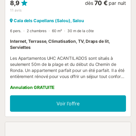
8,9
70 €
dès
par nuit
11
avis
Cala dels Capellans (Salou), Salou
6 pers.
2 chambres
60 m²
30 m de la côte
Internet, Terrasse, Climatisation, TV, Draps de lit,
Serviettes
Les Apartamentos UHC ACANTILADOS sont situés à
seulement 50m de la plage et du début du Chemin de
Ronda. Un appartement parfait pour un été parfait. Il a été
entièrement rénové pour vous offrir un séjour tout confort
sur la Costa Dorada. Découvrez la vie nocturne animée à
Annulation GRATUITE
quelques pas de notre hébergement. Situé dans un
quartier animé et à proximité de restaurants et de
discothèques renommés, vous serez immergé dans
Voir l’offre
l'ambiance festive de la ville. Veuillez noter qu'en raison de
la proximité de toutes les commodités touristiques, des
bruits occasionnels peuvent survenir. Si vous aimez les
photos et les selfies, nous vous recommandons de vous
rendre à la Playa dels Pilons où vous trouverez une