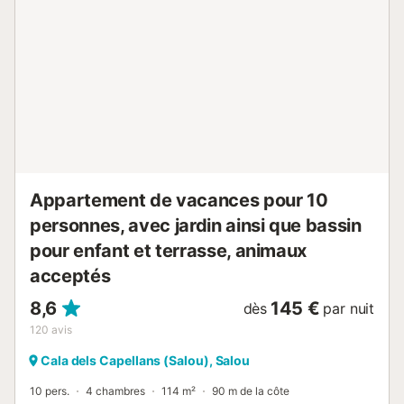
douche INFORMATIONS IMPORTANTES : - Réservation de
groupe non acceptée. - Parking souterrain optionnel avec
supplément, sur demande et selon disponibilité. - Piscine
extérieure saisonnière. - WiFi inclus pendant votre séjour. -
Taxe de séjour non incluse dans le prix de l'hébergement.
Cet hébergement requiert le dépôt d'une caution de 300
€. La remise des clés s'effectue dans les bureaux
d'Universal Holiday Centre situés Avenida del Batlle Pere
Molas 3, Salou. Il est obligatoire de s'enregistrer en ligne
au minimum 24 heures avant l'arrivée. Ceci inclut les
données des occupants...
Appartement de vacances pour 10
personnes, avec jardin ainsi que bassin
pour enfant et terrasse, animaux
acceptés
8,6
145 €
dès
par nuit
120
avis
Cala dels Capellans (Salou), Salou
10 pers.
4 chambres
114 m²
90 m de la côte