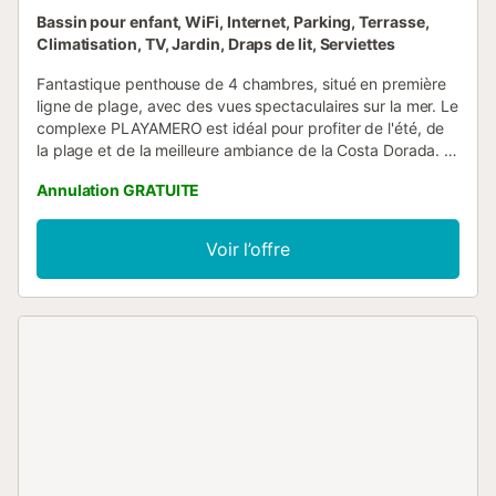
Bassin pour enfant, WiFi, Internet, Parking, Terrasse,
Climatisation, TV, Jardin, Draps de lit, Serviettes
Fantastique penthouse de 4 chambres, situé en première
ligne de plage, avec des vues spectaculaires sur la mer. Le
complexe PLAYAMERO est idéal pour profiter de l'été, de
la plage et de la meilleure ambiance de la Costa Dorada. Il
est situé en bord de mer, sur la célèbre Playa dels
Annulation GRATUITE
Capellans, accessible directement depuis la zone
communautaire du complexe. La Playa dels Capellans est
une petite plage située dans le centre touristique de Salou,
Voir l’offre
avec de bons services et installations, plus calme que la
Playa de Llevant et avec une ambiance très familiale. Elle
dispose également d'une pinède avec une aire de jeux
pour enfants. Nous avons plusieurs appartements dans ce
complexe, c'est pourquoi il est idéal pour les familles qui
voyagent ensemble. AGENCEMENT Il peut accueillir 10
personnes et est partiellement rénové. - Grande terrasse
meublée avec une vue imprenable sur la crique. - Grand
salon-salle à manger. - Cuisine indépendante avec
buanderie (IMPORTANT : Les photos ne sont pas à jour,
car elle sera entièrement rénovée durant l'hiver 2025 dans