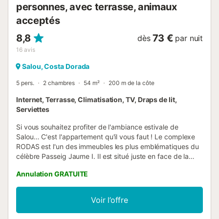
personnes, avec terrasse, animaux
acceptés
8,8
73 €
dès
par nuit
16
avis
Salou, Costa Dorada
5 pers.
2 chambres
54 m²
200 m de la côte
Internet, Terrasse, Climatisation, TV, Draps de lit,
Serviettes
Si vous souhaitez profiter de l'ambiance estivale de
Salou… C'est l'appartement qu'il vous faut ! Le complexe
RODAS est l'un des immeubles les plus emblématiques du
célèbre Passeig Jaume I. Il est situé juste en face de la
plage de Llevant. Cette plage, labellisée Pavillon Bleu, est
Annulation GRATUITE
idéale pour les enfants car la mer y est très peu profonde
et elle dispose d'une large zone pour que les petits jouent
en toute sécurité, avec des parcs et des activités pour les
Voir l’offre
plus grands comme le paddle-surf. Il se trouve à proximité
de la Fontaine Lumineuse de Salou, avec une multitude de