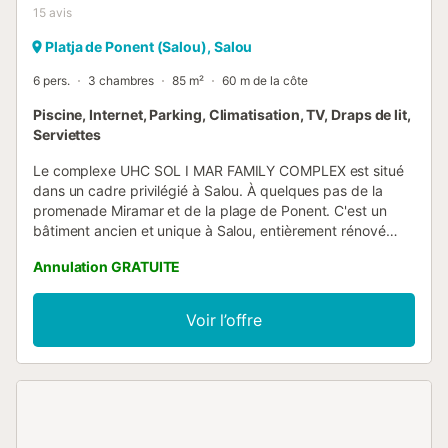
15
avis
Platja de Ponent (Salou), Salou
6 pers.
3 chambres
85 m²
60 m de la côte
Piscine, Internet, Parking, Climatisation, TV, Draps de lit,
Serviettes
Le complexe UHC SOL I MAR FAMILY COMPLEX est situé
dans un cadre privilégié à Salou. À quelques pas de la
promenade Miramar et de la plage de Ponent. C'est un
bâtiment ancien et unique à Salou, entièrement rénové
avec beaucoup de goût, en préservant sa grande valeur
Annulation GRATUITE
moderniste. AGENCEMENT : - Séjour lumineux avec
canapé-lit double. - Cuisine indépendante entièrement
équipée. - Chambre principale type suite avec lit double et
Voir l’offre
salle de bain privée avec douche. - Chambre avec 2 lits
simples. - Chambre avec lit double. - Deuxième salle de
bain avec baignoire, partagée entre deux chambres.
INFORMATIONS IMPORTANTES : - Cet appartement ne
dispose pas de terrasse, mais de grandes fenêtres. - Les
réservations de groupes ne sont pas acceptées. - Piscine