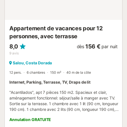
avec douche. - Terrasse. INFORMATIONS IMPORTANTES :
- Animaux de compagnie non admis, ni réservations de
groupes. Ce logement est exclusivement...
Appartement de vacances pour 12
personnes, avec terrasse
8,0
156 €
dès
par nuit
9
avis
Salou, Costa Dorada
12 pers.
6 chambres
150 m²
40 m de la côte
Internet, Parking, Terrasse, TV, Draps de lit
"Acantilados", apt 7 pièces 150 m2. Spacieux et clair,
aménagement fonctionnel: séjour/salle à manger avec TV.
Sortie sur la terrasse. 1 chambre avec 1 lit (90 cm, longueur
190 cm). 1 chambre avec 2 lits (90 cm, longueur 190 cm),
bain/bidet/WC. 1 chambre avec 1 grand-lit (135 cm, longueur
Annulation GRATUITE
190 cm). 1 chambre avec 2 lits (80 cm, longueur 190 cm). 1
chambre avec 1 x 2 lits superposés (80 cm, longueur 190 cm).