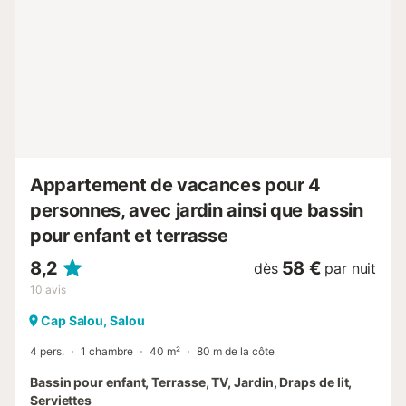
des eaux cristallines et une ambiance détendue et
familiale. À moins de 10 minutes à pied pendant la haute
saison, vous trouverez des bars de plage, des restaurants,
des supermarchés, des boutiques, des arrêts de taxi et de
bus — tout ce dont vous avez besoin pour que vos
vacances soient faciles et sans stress. AGENCEMENT Avec
plus de 130 m² d'espace de vie et pouvant accueillir
jusqu'à 9 personnes, cet appartement offre une
distribution spacieuse et fonctionnelle, parfaite pour les
grandes familles ou plusieurs groupes voy...
Appartement de vacances pour 4
personnes, avec jardin ainsi que bassin
pour enfant et terrasse
8,2
58 €
dès
par nuit
10
avis
Cap Salou, Salou
4 pers.
1 chambre
40 m²
80 m de la côte
Bassin pour enfant, Terrasse, TV, Jardin, Draps de lit,
Serviettes