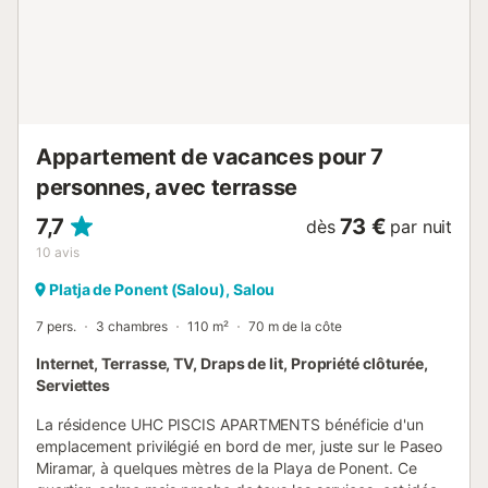
un style épuré et moderne avec de nouveaux appareils
électroménagers). - Chambre avec lit double - 2 chambres
avec 2 lits jumeaux. - Chambre quadruple avec 4 lits
simples. - 2 salles de bain avec douche. INFORMATIONS
IMPORTANTES : - Wifi gratuit dans la zone
communautaire. Veuillez noter que le signal n'atteint pas
l'intérieur des logeme...
Appartement de vacances pour 7
personnes, avec terrasse
7,7
73 €
dès
par nuit
10
avis
Platja de Ponent (Salou), Salou
7 pers.
3 chambres
110 m²
70 m de la côte
Internet, Terrasse, TV, Draps de lit, Propriété clôturée,
Serviettes
La résidence UHC PISCIS APARTMENTS bénéficie d'un
emplacement privilégié en bord de mer, juste sur le Paseo
Miramar, à quelques mètres de la Playa de Ponent. Ce