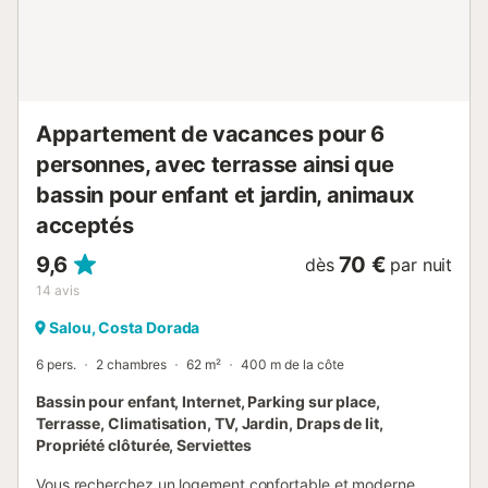
supermarchés et les principales attractions. Prestations
obligatoires à régler sur place : . Caution (remboursable) :
300 € par réservation Prestations optionnelles à régler sur
place et à réserver avant votre arrivée : . Arrivée en dehors
des horaires : 80 € par réservation . Parking : 1...
Appartement de vacances pour 6
personnes, avec terrasse ainsi que
bassin pour enfant et jardin, animaux
acceptés
9,6
70 €
dès
par nuit
14
avis
Salou, Costa Dorada
6 pers.
2 chambres
62 m²
400 m de la côte
Bassin pour enfant, Internet, Parking sur place,
Terrasse, Climatisation, TV, Jardin, Draps de lit,
Propriété clôturée, Serviettes
Vous recherchez un logement confortable et moderne