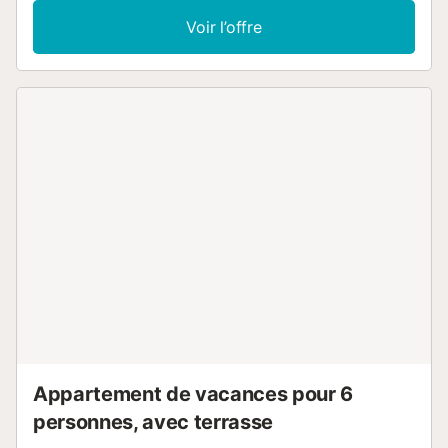
1 chambre avec 1 grand-lit (150 cm, longueur 190 cm).
Voir l’offre
Cuisine ouverte (four, lave-vaisselle, 5 plaques
vitrocéramiques, grille-pain, bouilloire électrique, cafetière
électrique, Capsules pour machine à café (dolce gusto)) avec
chauffe eau (200 litres). 2 bains/bidet/WC. Chauffe eau (200
litres). Pas de chauffage. Grande terrasse. Meubles de
terrasse. Superbe vue sur la mer. A disposition: lave-linge, fer
à repasser, sèche-cheveux. Internet (Connexion WIFI, gratuit).
Place de parking No 5º D, hauteur 203 cm, largeur 205 cm.
HUTT-001321 // Reg. Nr.:
ESFCTU00004302400006102600000000000000000HUTT-
0013217...
Appartement de vacances pour 6
personnes, avec terrasse