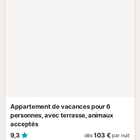
simplement la rue, vous accéderez à une vaste plage de
sable doré et aux eaux cristallines qui s'étend du port de
Salou à Cambrils, ainsi qu'à l'charmant paseo marítimo,
parfait pour des promenades relaxantes au bord de la mer.
Un espace conçu pour garantir des vacances tranquilles,
confortables et remplies de moments inoubliables.
Réservez dès maintenant et réalisez le repos que vous
méritez ! DISTRIBUTION - Salon cosy avec climatisation et
accès direct à la terrasse, d'où vous pourrez profiter de
vues imprenables sur la mer. - Chambre principale avec lit
double. - Chambre d'enfants pouvant accueillir trois
personnes (lit gigogne + lit simple). - Salle de bain
moderne équipée d'une large douche. - Cuisine américaine
entièrement équipée, y compris un lave-vaisselle pour
votre confort. INFORMATIONS IMPOR...
Appartement de vacances pour 6
personnes, avec terrasse, animaux
acceptés
9,3
103 €
dès
par nuit