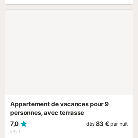
terrasse. Meubles de terrasse. Vue panoramique sur l'océan. A
disposition: lave-linge, fer à repasser, sèche-cheveux. Internet
(Connexion WIFI, gratuit). Place de parking No 32 (piso
superior). Le parking n'accepte pas les voitures à plancher
bas. HUTT-073103 // Reg. Nr.:
ESFCTU00004302400039901300000000000000000HUTT-
0731036...
Appartement de vacances pour 9
personnes, avec terrasse
7,0
83 €
dès
par nuit
2
avis