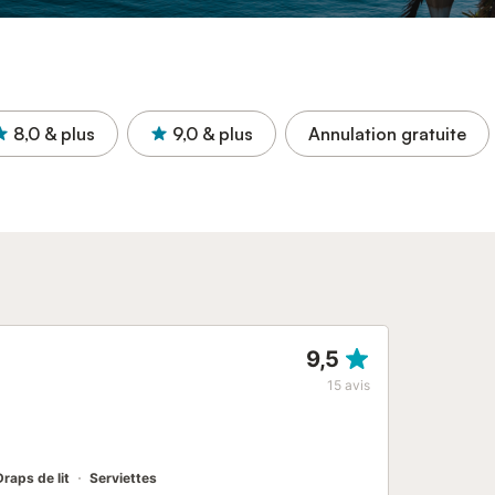
8,0
& plus
9,0
& plus
Annulation gratuite
9,5
15
avis
Draps de lit
Serviettes