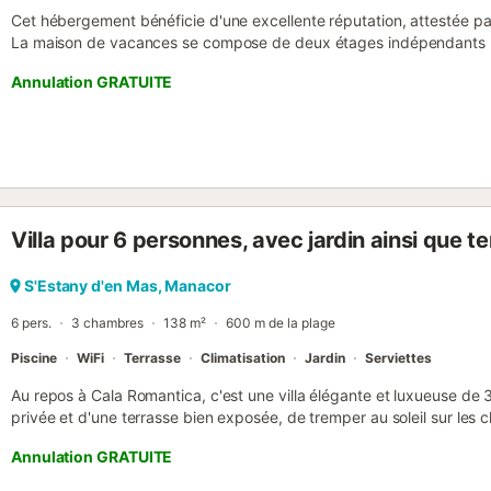
Cet hébergement bénéficie d'une excellente réputation, attestée par
La maison de vacances se compose de deux étages indépendants rel
étage dispose d'une chambre. Pour les réservations de deux perso
Annulation GRATUITE
uniquement à l'étage supérieur ; des exceptions sont possibles sur 
studio du bas avec la 2e chambre est accessible via un code PIN sé
au sud de Cala Anguila - Cala Mendia, à quelques minutes à pied d
maison sur deux niveaux, très appréciée par les anciens voyageurs,
bien équipée à l’étage, 2 chambres et 1 salle de bain, pour 4 personn
TV avec lecteur DVD, climatisation/chauffage et lave-linge. Un lit b
également disponibles. L’espace extérieur privé comprend un jardin
Villa pour 6 personnes, avec jardin ainsi que te
profitez aussi de la terrasse partiellement couverte attenante au salo
transports publics sont accessibles à pied par le haut du chantier d
427 (toutes les 30 min) vers Porto Cristo (port). De là, bus aéropo
S'Estany d'en Mas, Manacor
heure. Un parking privé est disponible en haut du terrain ; d'aut...
6 pers.
3 chambres
138 m²
600 m de la plage
Piscine
WiFi
Terrasse
Climatisation
Jardin
Serviettes
Au repos à Cala Romantica, c'est une villa élégante et luxueuse de 
privée et d'une terrasse bien exposée, de tremper au soleil sur les
plongeon rafraîchissant dans la piscine. La villa convient à une fami
Annulation GRATUITE