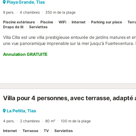
Playa Grande, Tías
9 pers.
4 chambres
350 m de la plage
Piscine extérieure
Piscine
WiFi
Internet
Parking sur place
Terr
Draps de lit
Serviettes
Villa Cilla est une villa prestigieuse entourée de jardins matures et e
une vue panoramique imprenable sur la mer jusqu'à Fuerteventura. 
occupation (veuillez vous renseigner avant de réserver). Des chamb
Annulation GRATUITE
encastrées, ventilateur de plafond, salle de bain attenante et porte
ensoleillée (rez-de-chaussée). Chambre 2. Lits jumeaux et armoire
Chambre 3. Lits jumeaux, armoires encastrées et ventilateur de pl
Chambre double avec portes-fenêtres menant à un grand balcon; sal
de bain Ensuite avec bain / douche, WC et lavabo (rez-de-chaussée)
baignoire / douche, WC et lavabo (rez-de-chaussée) Salle de douc
Cuisine Grande cuisine moderne avec four électrique, plaque vitrocé
Villa pour 4 personnes, avec terrasse, adapté 
lave-vaisselle, micro-ondes, fer à repasser, bouilloire et grille-pain
Espaces de vie Salon sur deux niveaux bien meublé avec portes-fen
donnant sur la piscine, télévision par satellite avec chaînes supplé
La Peñita, Tías
et coin repas. Les chaînes de télévision supplémentaires incluses son
4 pers.
2 chambres
80 m²
100 m de la plage
Internet
Terrasse
TV
Serviettes