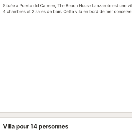
Située à Puerto del Carmen, The Beach House Lanzarote est une vi
4 chambres et 2 salles de bain. Cette villa en bord de mer conserve
idéale pour ceux qui privilégient l’originalité. Elle propose une cha
attenante et patio, et trois chambres doubles avec placards. La cui
de plans en granit et de tous les appareils nécessaires. Vous profi
vidéo, d’une Smart TV avec chaînes britanniques et vidéo à la demand
barbecue, chaise haute et enregistrement autonome. À l’extérieur, 
panoramique sur la mer et Fuerteventura, une terrasse couverte priv
commune. Douche extérieure et trois patios distincts permettent de 
Accès direct à une petite plage isolée par des escaliers privés ; un
secondes. Dauphins, baleines et oiseaux marins sont souvent visibl
partagé dans la rue et transports publics accessibles à pied. Anima
court de tennis est à 15 minutes à pied. La villa se situe sous l’av
restaurants, bars et boutiques sont accessibles à pied. Le vieux port
Villa pour 14 personnes