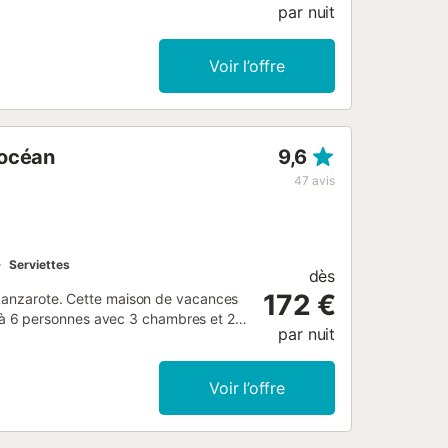
par nuit
Voir l’offre
’océan
9,6
47
avis
Serviettes
dès
172 €
, Lanzarote. Cette maison de vacances
squ'à 6 personnes avec 3 chambres et 2
par nuit
rbecue et vue sur la mer. À distance de
énagée sur 2 étages, avec un patio
un salon spacieux, une cuisine moderne,
Voir l’offre
amiliale. Au premier étage, il y a 2
les, toutes deux climatisées, ainsi
ose d'un coin repas, de canapés