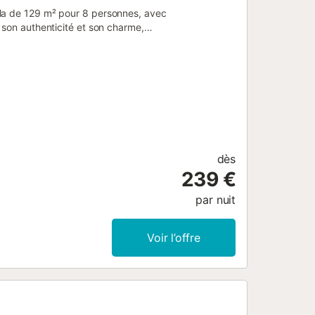
lla de 129 m² pour 8 personnes, avec
 son authenticité et son charme,
mbre super king avec salle de bain
sine privée et bien équipée dispose
terez du Wi-Fi adapté aux appels
e, d’un lave-linge, ventilateur,
deux balcons privés offrent une vue
ée et l’accès à une terrasse
dîner en plein air et de se détendre.
e plage plus grande est à 30
es depuis le balcon. Stationnement
dès
ux acceptés, fêtes interdites. Un
239 €
enue animée des Playas. Supermarchés,
, réputé pour ...
par nuit
Voir l’offre