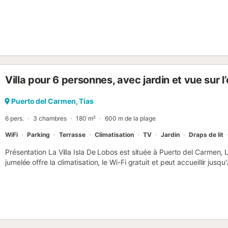
Villa pour 6 personnes, avec jardin et vue sur l
Puerto del Carmen, Tías
6 pers.
3 chambres
180 m²
600 m de la plage
WiFi
Parking
Terrasse
Climatisation
TV
Jardin
Draps de lit
Présentation La Villa Isla De Lobos est située à Puerto del Carmen
jumelée offre la climatisation, le Wi-Fi gratuit et peut accueillir ju
salles de bains. Il y a une piscine privée (orientée sud-est) avec ba
marche de la plage et des restaurants. Agencement La villa est am
privé et une piscine à l'avant. Au niveau de la piscine se trouvent 
une chambre avec deux lits simples climatisée et une salle de bains f
autres chambres, 1 chambre double et 1 chambre avec deux lits simp
qu'une salle de bains familiale supplémentaire. Salon Le salon disp