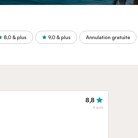
8,0
& plus
9,0
& plus
Annulation gratuite
8,8
4
avis