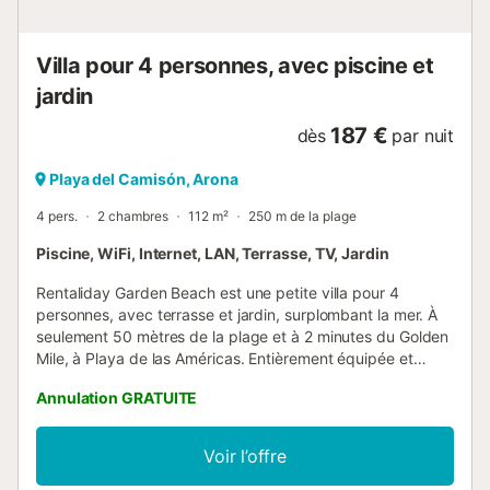
rejoignez un salon spaci...
Villa pour 4 personnes, avec piscine et
jardin
187 €
dès
par nuit
Playa del Camisón, Arona
4 pers.
2 chambres
112 m²
250 m de la plage
Piscine, WiFi, Internet, LAN, Terrasse, TV, Jardin
Rentaliday Garden Beach est une petite villa pour 4
personnes, avec terrasse et jardin, surplombant la mer. À
seulement 50 mètres de la plage et à 2 minutes du Golden
Mile, à Playa de las Américas. Entièrement équipée et
située dans le meilleur quartier de l'île. Piscine d'eau salée
Annulation GRATUITE
chauffée. Draps et serviettes inclus. Ce logement est
diffusé par un professionnel. Sauf mention contraire, les
prestations, telles que ménage, draps, serviettes etc.. ne
Voir l’offre
sont pas incluses dans le prix de cette location. Si animaux
de compagnie admis (indiqué dans annonce), un