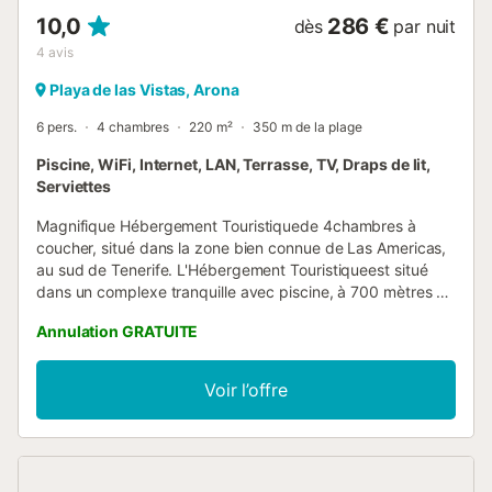
10,0
286 €
dès
par nuit
4
avis
Playa de las Vistas, Arona
6 pers.
4 chambres
220 m²
350 m de la plage
Piscine, WiFi, Internet, LAN, Terrasse, TV, Draps de lit,
Serviettes
Magnifique Hébergement Touristiquede 4chambres à
coucher, situé dans la zone bien connue de Las Americas,
au sud de Tenerife. L'Hébergement Touristiqueest situé
dans un complexe tranquille avec piscine, à 700 mètres de
la Playa de Las Vistas et à 1 km de la Playa del Camisón,
Annulation GRATUITE
les meilleures plages de Tenerife, et à proximité de toutes
sortes de magasins, de grands supermarchés comme
Mercadona (à seulement 2 minutes à pied), et de centres
Voir l’offre
commerciaux comme Safari et Parque Santiago. Il s'agit
d'une maison à trois étages. Au premier étage se trouve
une cuisine entièrement équipée avec lave-vaisselle. Une
salle de séjour spacieuse avec coin salon et coin repas,
avec accès à une belle terrasse, donnant sur le jardin et la