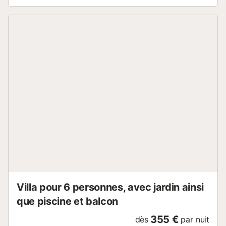
supplément peut s'appliquer. Seuls les équipements
mentionnés spécifiquement dans cette annonce sont
présents. Un équipement non indiqué n'est pas considéré
comme présent. Sauf indication de borne de charge
électrique présente dans le logement, la recharge des
véhicules électriques est interdite....
Villa pour 6 personnes, avec jardin ainsi
que piscine et balcon
355 €
dès
par nuit