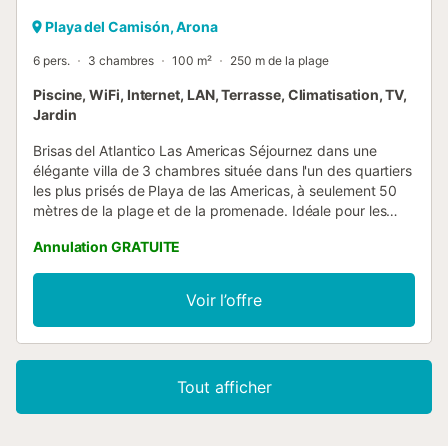
Playa del Camisón, Arona
6 pers.
3 chambres
100 m²
250 m de la plage
Piscine, WiFi, Internet, LAN, Terrasse, Climatisation, TV,
Jardin
Brisas del Atlantico Las Americas Séjournez dans une
élégante villa de 3 chambres située dans l'un des quartiers
les plus prisés de Playa de las Americas, à seulement 50
mètres de la plage et de la promenade. Idéale pour les
familles et les groupes jusqu'à 6 personnes, elle offre des
Annulation GRATUITE
espaces intérieurs lumineux, la climatisation, le Wi-Fi fibre
optique, une Smart TV et une cuisine entièrement équipée
avec lave-vaisselle, four et micro-ondes. La villa dispose
Voir l’offre
de 2 salles de bains, de plusieurs terrasses privatives
ensoleillées avec mobilier de jardin, d'une vue sur la mer et
d'un accès direct à la piscine. Une chambre avec salle de
bains privative se trouve au rez-de-chaussée, tandis que
Tout afficher
deux autres chambres et une deuxième salle de bains sont
à l'étage. Profitez de vastes espaces de vie et de repas,
de repas en plein air au soleil et d'un espace piscine