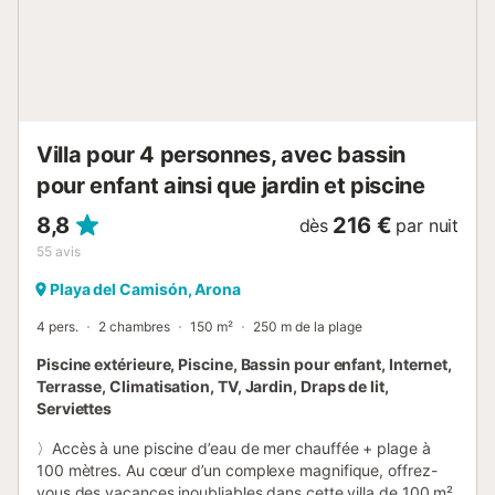
un jardin privé et une grande buanderie. La cuisine
indépendante, vitrocéramique, est entièrement équipée
avec réfrigérateur, micro-ondes, four, congélateur, lave-
vaisselle, lave-linge, sèche-linge, vaisselle et ustensiles
complets, grille-pain et bouilloire. Services inclus pendant
votre séjour : Nettoyage quotidien (du lundi au...
Villa pour 4 personnes, avec bassin
pour enfant ainsi que jardin et piscine
8,8
216 €
dès
par nuit
55
avis
Playa del Camisón, Arona
4 pers.
2 chambres
150 m²
250 m de la plage
Piscine extérieure, Piscine, Bassin pour enfant, Internet,
Terrasse, Climatisation, TV, Jardin, Draps de lit,
Serviettes
〉Accès à une piscine d’eau de mer chauffée + plage à
100 mètres. Au cœur d’un complexe magnifique, offrez-
vous des vacances inoubliables dans cette villa de 100 m²