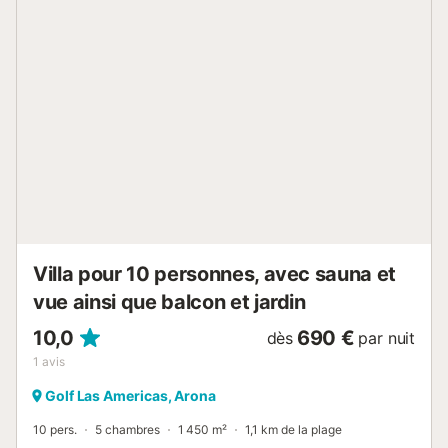
piscine du complexe. Il y a également des [hidden]
premier étage, il y a 3 chambres à coucher. Une chambre
très spacieuse, avec un lit de 180 cm et une salle de bain
privée complète, et 2 chambres avec des lits simples. Il y a
une deuxième salle de bain complè[hidden] troisième
étage, il y a une grande chambre avec un lit de 150 cm et
une salle de bain privée. Les deux chambres doubles
donnent sur le jardin et la piscine du complexe. Playa de
Las Americas est une zone touristique de luxe au sud de
Tenerife, connue pour ses plages spectaculaires, ses
zones de loisirs, ses restaurants, ses boutiques et le
célèbre Siam Park.À la Casa Nonna, vous pourrez
séjourner dan...
Villa pour 10 personnes, avec sauna et
vue ainsi que balcon et jardin
10,0
690 €
dès
par nuit
1
avis
Golf Las Americas, Arona
10 pers.
5 chambres
1 450 m²
1,1 km de la plage