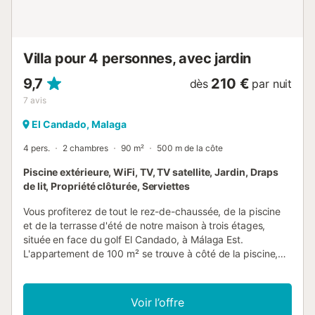
Villa pour 4 personnes, avec jardin
9,7
210 €
dès
par nuit
7
avis
El Candado, Malaga
4 pers.
2 chambres
90 m²
500 m de la côte
Piscine extérieure, WiFi, TV, TV satellite, Jardin, Draps
de lit, Propriété clôturée, Serviettes
Vous profiterez de tout le rez-de-chaussée, de la piscine
et de la terrasse d'été de notre maison à trois étages,
située en face du golf El Candado, à Málaga Est.
L'appartement de 100 m² se trouve à côté de la piscine,
au cœur du jardin, et dispose d'un accès indépendant. Il
comprend un salon-salle à manger spacieux avec
télévision et Wi-Fi, ainsi qu'une cuisine entièrement
Voir l’offre
équipée. Les deux chambres offrent une vue sur la