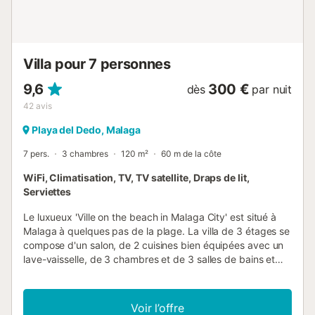
guidées. À côté, sous un arbre centenaire, une vasque
dorée crépite doucement, entourée de fauteuils
confortables : un lieu spécial pour la contemp...
Villa pour 7 personnes
9,6
300 €
dès
par nuit
42
avis
Playa del Dedo, Malaga
7 pers.
3 chambres
120 m²
60 m de la côte
WiFi, Climatisation, TV, TV satellite, Draps de lit,
Serviettes
Le luxueux 'Ville on the beach in Malaga City' est situé à
Malaga à quelques pas de la plage. La villa de 3 étages se
compose d'un salon, de 2 cuisines bien équipées avec un
lave-vaisselle, de 3 chambres et de 3 salles de bains et
peut donc accueillir 8 personnes. Les équipements
supplémentaires comprennent le Wi-Fi (adapté aux appels
vidéo), la climatisation dans toutes les chambres et le
Voir l’offre