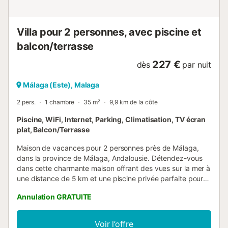
entièrement préparée pour profiter de votre séjour. Ce
logement est diffusé par un professionnel. Sauf mention
contraire, les prestations, telles que ménage, draps,
Villa pour 2 personnes, avec piscine et
serviettes etc.. ne sont pas incluses dans le prix de cette
balcon/terrasse
...
227 €
dès
par nuit
Málaga (Este), Malaga
2 pers.
1 chambre
35 m²
9,9 km de la côte
Piscine, WiFi, Internet, Parking, Climatisation, TV écran
plat, Balcon/Terrasse
Maison de vacances pour 2 personnes près de Málaga,
dans la province de Málaga, Andalousie. Détendez-vous
dans cette charmante maison offrant des vues sur la mer à
une distance de 5 km et une piscine privée parfaite pour
profiter du soleil andalou. La maison, de plain-pied,
Annulation GRATUITE
comprend un salon accueillant, une chambre avec un lit
double, une cuisine entièrement équipée et une salle de
bain avec douche. Tout l'espace est conçu pour offrir
Voir l’offre