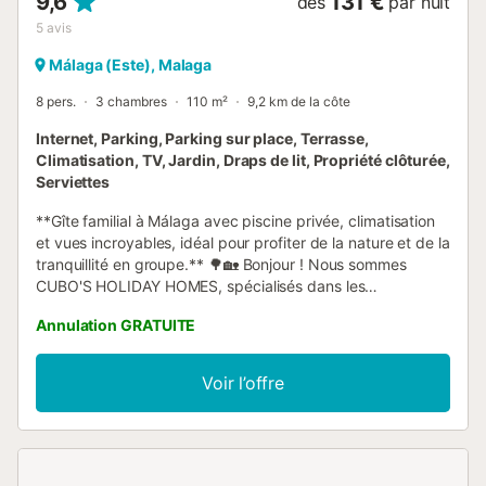
9,6
131 €
dès
par nuit
5
avis
Málaga (Este), Malaga
8 pers.
3 chambres
110 m²
9,2 km de la côte
Internet, Parking, Parking sur place, Terrasse,
Climatisation, TV, Jardin, Draps de lit, Propriété clôturée,
Serviettes
**Gîte familial à Málaga avec piscine privée, climatisation
et vues incroyables, idéal pour profiter de la nature et de la
tranquillité en groupe.** 🌳🏡 Bonjour ! Nous sommes
CUBO'S HOLIDAY HOMES, spécialisés dans les
hébergements de vacances depuis 2005. Merveilleux gîte
Annulation GRATUITE
rural pour 8 personnes Cet hébergement est certifié avec
le label "Engagement de Qualité Touristique" dans le cadre
du projet SICTED, garantissant un service et une qualité
Voir l’offre
supérieurs. Ce charmant gîte rural offre l'équilibre parfait
entre un environnement **rural** et toutes les commodités
modernes dont vous avez besoin pour des vacances
inoubliables. Entouré par la nature, avec vue sur la mer et
la montagne, et un silence absolu qui invite à la