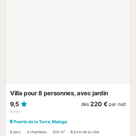
déconnexion, c'est le refuge idéal pour les familles ou les
groupes d'amis. Situé à quelques minutes en voiture
d'Olías, l'accès est facile grâce à de bonnes routes de
montagne asphaltées, bien que les 600 derniers mètres
soient en terre compacte non asphaltée, sûre et
accessible. À Olías, vous trouverez tout le nécessaire pour
le quotidien, et si vous préférez les grandes surfaces
commerciales, le centre le plus proche est à seulement 20
minutes. De plus, la Costa del Sol et la ville de Málaga sont
à une distance de trajet en voiture confortable, parfaits
pour combiner nature avec culture, plage et loisirs. La
propriété se distingue par son **extérieur** spacieux et...
Villa pour 8 personnes, avec jardin
9,5
220 €
dès
par nuit
8
avis
Puerto de la Torre, Malaga
8 pers.
4 chambres
300 m²
8,9 km de la côte