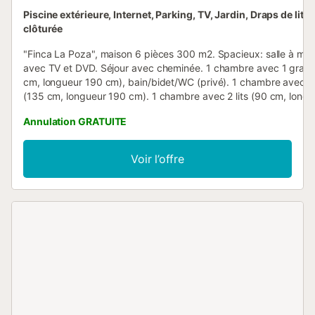
Piscine extérieure, Internet, Parking, TV, Jardin, Draps de lit, 
clôturée
"Finca La Poza", maison 6 pièces 300 m2. Spacieux: salle à ma
avec TV et DVD. Séjour avec cheminée. 1 chambre avec 1 grand-
cm, longueur 190 cm), bain/bidet/WC (privé). 1 chambre avec 1 
(135 cm, longueur 190 cm). 1 chambre avec 2 lits (90 cm, long
cm). 1 chambre avec 1 grand-lit (135 cm, longueur 190 cm), TV.
Annulation GRATUITE
(four, lave-vaisselle, 4 plaques vitrocéramiques, micro-ondes, ca
électrique) avec passe-plat. Douche/bidet/WC, WC séparé. Cha
électrique. Meubles de terrasse, barbecue, chaises longues. Vue
Voir l’offre
montagnes. A disposition: lave-linge. Internet (Connexion WIFI, g
Place de parking (4 Voitures) près de la maison. VITAR/MA/2093
Nr.:
ESFCTU000029026000199525000000000000000VTAR/MA/02