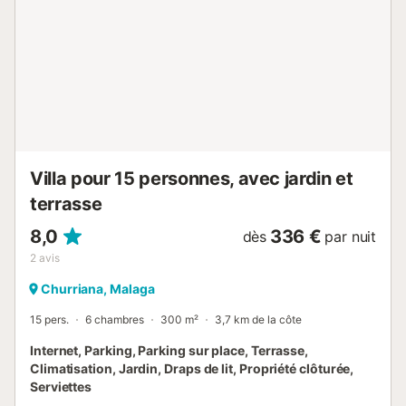
n’est qu’à 12 minutes à pied (1 km). Malaga est une
destination idéale pour découvrir des sites touristiques,
faire du shopping ou profiter du soleil sur ses belles
plages. L’aéroport de Malaga est à 17 minutes en voiture
(21,6 km). Les fêtes et les animaux de compagnie ne sont
pas autorisés. Stationnement disponible dans la rue....
Villa pour 15 personnes, avec jardin et
terrasse
8,0
336 €
dès
par nuit
2
avis
Churriana, Malaga
15 pers.
6 chambres
300 m²
3,7 km de la côte
Internet, Parking, Parking sur place, Terrasse,
Climatisation, Jardin, Draps de lit, Propriété clôturée,
Serviettes