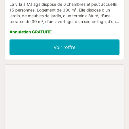
La villa à Málaga dispose de 6 chambres et peut accueillir
15 personnes. Logement de 300 m². Elle dispose d'un
jardin, de meubles de jardin, d'un terrain clôturé, d'une
terrasse de 30 m², d'un lave-linge, d'un sèche-linge, d'un
barbecue, d'un fer à repasser, d'un accès internet (wifi),
Annulation GRATUITE
d'un balcon, d'un espace pour enfants, d'une alarme, du
chauffage par pompe à chaleur, de la climatisation, d'une
piscine privée, d'un parking extérieur dans le même
Voir l’offre
bâtiment, et de 2 télévisions. La cuisine indépendante,
vitrocéramique, est équipée d'un réfrigérateur, d'un micro-
ondes, d'un four, d'un congélateur, d'un lave-vaisselle, de
vaisselle/couverts, d'ustensiles/cuisine, d'une cafetière,
d'un grille-pain et d'une bouilloire....