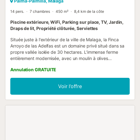
Palma-Palmilla, Malaga
14 pers.
7 chambres
450 m²
8,4 km de la côte
Piscine extérieure, WiFi, Parking sur place, TV, Jardin,
Draps de lit, Propriété clôturée, Serviettes
Située juste à l'extérieur de la ville de Malaga, la Finca
Arroyo de las Adelfas est un domaine privé situé dans sa
propre vallée isolée de 30 hectares. L'immense ferme
entièrement modernisée, avec un moulin à olives
historique, se compose d'un salon, d'une cuisine
Annulation GRATUITE
entièrement équipée et d'une salle à manger, de 7
chambres et de 5 salles de bains, y compris la petite
maison de la piscine, et est entourée de vastes terrasses
Voir l’offre
et de pergolas ombragées. Elle est entourée de vastes
terrasses et de pergolas ombragées. Il y a un barbecue
construit et une longue table de réfectoire, parfaite pour
les repas en plein air, ainsi qu'une grande piscine (11x8m)
et une petite maison pour la piscine. La propriété peut
accueillir 14 personnes - plus par arrangement. Les
équipements supplémentaires comprennent le Wi-Fi
permettant des appels vidéo, une télévision, un système
de musique, une table de ping-pong, plusieurs poêles à