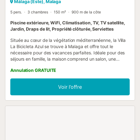
Málaga (Este), Malaga
5 pers.
3 chambres
150 m²
900 m de la côte
Piscine extérieure, WiFi, Climatisation, TV, TV satellite,
Jardin, Draps de lit, Propriété clôturée, Serviettes
Située au cœur de la végétation méditerranéenne, la Villa
La Bicicleta Azul se trouve à Malaga et offre tout le
nécessaire pour des vacances parfaites. Idéale pour des
séjours en famille, la maison comprend un salon, une
cuisine bien équipée, 3 chambres et une salle de bain,
Annulation GRATUITE
pouvant accueillir jusqu’à 5 personnes. Vous bénéficierez
également du Wi-Fi adapté aux appels vidéo, d’un lave-
linge et de la climatisation. La villa dispose d’un vaste
Voir l’offre
espace extérieur de 400 m² où vous pourrez vous
détendre au soleil : terrasse, piscine, jardin et barbecue
sont à votre disposition. La maison se situe au deuxième
étage de la villa, accessible par des escaliers et avec une
entrée indépendante. Les propriétaires résident au premier
étage. En seulement 2 à 4 minutes, vous rejoindrez
restaurants, cafés et bars ; le supermarché le plus proche
se trouve à 6 minutes à pied (500 m). La plage d’El Palo