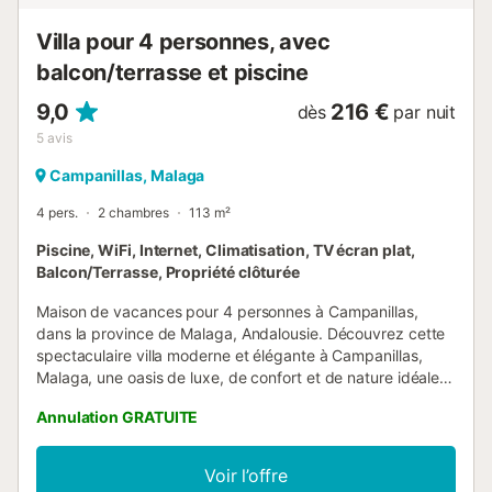
dans la rue. Les familles avec enfants sont les bienvenues.
Les animaux domestiques sont admis (moyennant des
Villa pour 4 personnes, avec
frais). Le Wi-Fi permet des appels vidéo. ...
balcon/terrasse et piscine
9,0
216 €
dès
par nuit
5
avis
Campanillas, Malaga
4 pers.
2 chambres
113 m²
Piscine, WiFi, Internet, Climatisation, TV écran plat,
Balcon/Terrasse, Propriété clôturée
Maison de vacances pour 4 personnes à Campanillas,
dans la province de Malaga, Andalousie. Découvrez cette
spectaculaire villa moderne et élégante à Campanillas,
Malaga, une oasis de luxe, de confort et de nature idéale
pour les familles et les amoureux de tranquillité. Située
Annulation GRATUITE
dans un cadre privilégié, cette maison a été conçue avec
une attention portée à chaque détail, alliant architecture
contemporaine et décoration raffinée pour vous offrir une
Voir l’offre
expérience unique. La maison est divisée en deux