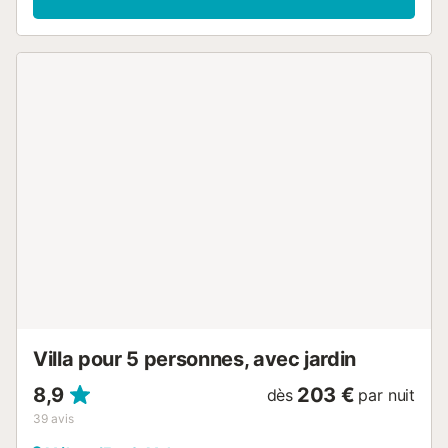
confort et tranquillité. L'intérieur est chaleureux et
accueillant. La cuisine moderne et ouverte sur le salon
offre un espace parfait pour cuisiner tout en profitant des
conversations. Le salon, avec son canapé confortable et
sa lumière naturelle, invite à se détendre après une journée
d'exploration des environs. La chambre, décorée dans un
style simple, est un endroit parfait pour se reposer. La salle
de bain, équipée d'une douche, est fonctionnelle et
moderne. L'extérieur de la maison se distingue par son
charme naturel. Commencez la journée avec un petit-
déjeuner sur la terrasse, entouré d'un paysage naturel
impressionnant. Profitez d'un délicieux barbecue sur le
barbecue portable tout en contemplant le coucher du
soleil. La piscine privée, située dans un environnement de
pierres naturelles et de végétation, offre un oasis
personnel pour se rafraîchir à tout moment de la journée.
L'accès à la maison se fait par un chemin de terre d'environ
70...
Villa pour 5 personnes, avec jardin
8,9
203 €
dès
par nuit
39
avis