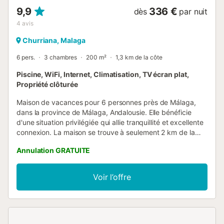
9,9
336 €
dès
par nuit
4
avis
Churriana, Malaga
6 pers.
3 chambres
200 m²
1,3 km de la côte
Piscine, WiFi, Internet, Climatisation, TV écran plat,
Propriété clôturée
Maison de vacances pour 6 personnes près de Málaga,
dans la province de Málaga, Andalousie. Elle bénéficie
d'une situation privilégiée qui allie tranquillité et excellente
connexion. La maison se trouve à seulement 2 km de la
plage, 3 km de l'aéroport de Málaga, 10 km du centre de
Annulation GRATUITE
Málaga et 50 km de Marbella, devenant ainsi un point
stratégique pour parcourir confortablement la Costa del
Sol tout en profitant du repos. Cette maison offre tout ce
Voir l’offre
qu'il faut pour rendre vos vacances inoubliables. La
décoration intérieure est soignée dans les moindres détails,
créant une ambiance sophistiquée et accueillante, et
chaque chambre dispose de sa propre climatisation pour
assurer un maximum de confort. L'intérieur est une