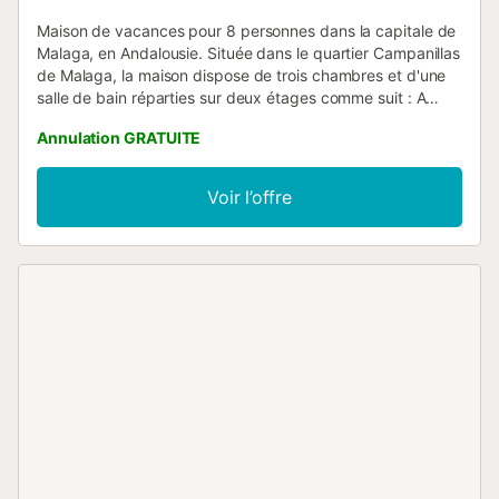
Maison de vacances pour 8 personnes dans la capitale de
Malaga, en Andalousie. Située dans le quartier Campanillas
de Malaga, la maison dispose de trois chambres et d'une
salle de bain réparties sur deux étages comme suit : A
l'étage supérieur, il y a deux chambres : une avec deux lits
Annulation GRATUITE
superposés et une autre chambre avec un lit double ;
tandis qu'au rez-de-chaussée il y a la troisième chambre
qui a un lit double. Le rez-de-chaussée est complété par
Voir l’offre
un salon, une cuisine séparée et une salle de bain. À
l'extérieur, vous pourrez profiter d'une piscine clôturée et
d'un jardin avec barbecue et zone de détente, ainsi que
d'une aire de jeux et d'une aire de jeux pour enfants....