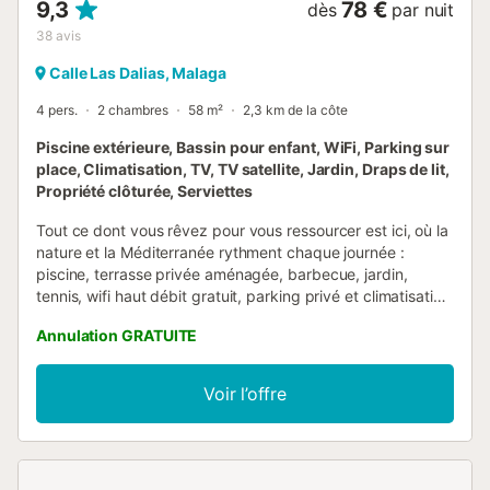
9,3
78 €
dès
par nuit
38
avis
Calle Las Dalias, Malaga
4 pers.
2 chambres
58 m²
2,3 km de la côte
Piscine extérieure, Bassin pour enfant, WiFi, Parking sur
place, Climatisation, TV, TV satellite, Jardin, Draps de lit,
Propriété clôturée, Serviettes
Tout ce dont vous rêvez pour vous ressourcer est ici, où la
nature et la Méditerranée rythment chaque journée :
piscine, terrasse privée aménagée, barbecue, jardin,
tennis, wifi haut débit gratuit, parking privé et climatisation
(chaud/froid). À seulement 7 minutes de la plage en
Annulation GRATUITE
voiture et 15 minutes du centre historique. Située dans un
coin paisible sur le flanc du mont San Antón, à l’est de
Málaga, entre manguiers, avocatiers et parfums
Voir l’offre
méditerranéens, cette oasis vous invite à ralentir le temps.
Réveillez-vous au chant des oiseaux, prenez votre petit-
déjeuner sur votre terrasse privée et choisissez entre
piscine, plage, nature ou culture. L’emplacement offre un