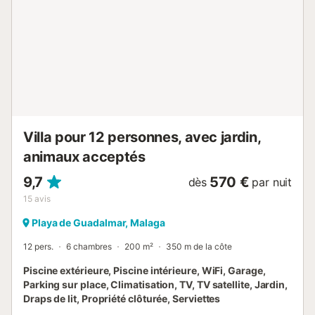
bois, une machine à laver et un séchoir. Des lits bébé et
une chaise haute sont également disponibles....
Villa pour 12 personnes, avec jardin,
animaux acceptés
9,7
570 €
dès
par nuit
15
avis
Playa de Guadalmar, Malaga
12 pers.
6 chambres
200 m²
350 m de la côte
Piscine extérieure, Piscine intérieure, WiFi, Garage,
Parking sur place, Climatisation, TV, TV satellite, Jardin,
Draps de lit, Propriété clôturée, Serviettes