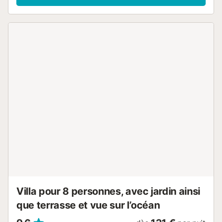
chambres cosy, chacune équipée d'un lit double
confortable, assurant un sommeil réparateur. De plus, il
dispose de deux salles de bains avec douches, offrant
confort et intimité à tous les invités. La pièce principale est
un espace ouvert qui combine la cuisine équipée avec une
salle à manger chaleureuse, le tout ouvert sur le salon où
se distingue une belle cheminée, parfaite pour créer une
atmosphère chaleureuse et accueillante. La luminosité de
cet espace est impressionnante, grâce aux grandes
fenêtres qui offrent des vues sur l'espace extérieur. La
propriété dispose de grands jardins et d'une piscine
privée, parfaite pour se détendre et profiter du climat
chaud de Malaga en toute intimité. Ses espaces ouverts et
lumineux, ainsi que son design moderne, créent une
atmosphère accueillante et exclusive, idéale pour partager
des moments inoubliables en famille et entre amis.
Campanillas,...
Villa pour 8 personnes, avec jardin ainsi
que terrasse et vue sur l’océan