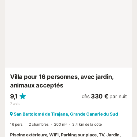
variété d'arbres fruitiers. Calme et tranquillité garantis, le
refuge idéal pour se détendre et profiter de vacances
paisibles dans un environnement rural, mais très proche de
toutes sortes de services, comme des restaurants ou des
supermarchés, en voiture ou à pied pour ceux qui aiment
les promenades agréables et la nature. les amoureux.
Ingenio est un beau petit village plein de charme, surtout la
partie de la vieille ville, pleine d'histoire et de tradition, qui
entoure ses sentiers en pierre, ses petits cafés et ses coins
secrets. Il s'agit d'un emplacement stratégique très proche
de la partie sud de l'île t...
Villa pour 16 personnes, avec jardin,
animaux acceptés
9,1
330 €
dès
par nuit
7
avis
San Bartolomé de Tirajana, Grande Canarie du Sud
16 pers.
2 chambres
200 m²
3,4 km de la côte
Piscine extérieure, WiFi, Parking sur place, TV, Jardin,