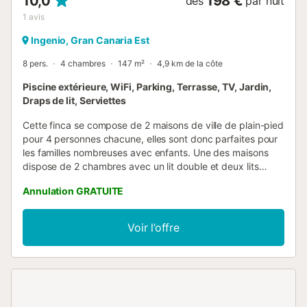
10,0
198 €
dès
par nuit
1
avis
Ingenio, Gran Canaria Est
8 pers.
4 chambres
147 m²
4,9 km de la côte
Piscine extérieure, WiFi, Parking, Terrasse, TV, Jardin,
Draps de lit, Serviettes
Cette finca se compose de 2 maisons de ville de plain-pied
pour 4 personnes chacune, elles sont donc parfaites pour
les familles nombreuses avec enfants. Une des maisons
dispose de 2 chambres avec un lit double et deux lits
simples et d'une salle de bain complète avec douche.
Annulation GRATUITE
L'autre maison dispose de 2 autres chambres de même
disposition et de 2 salles de bain complètes avec douche.
Le tout construit dans un style traditionnel canarien. Les
Voir l’offre
deux maisons de Finca Algodones offrent une cuisine
entièrement équipée avec tout ce dont vous avez besoin,
un agréable salon et un accès aux espaces extérieurs de
la maison ainsi qu'à la piscine privée chauffée (avec
supplément). À côté de la piscine, vous pourrez profiter de
transats, d'un beau barbecue et d'un coin repas sous une