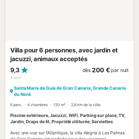
pour passer un séjour inoubliable à Playa del Inglés ! Vous
pouvez prendre possession de votre logement à tout
moment après 15 h. Une arrivée anticipée ne peut être
organisée que sur demande. Si vous en avez besoin,
veuillez nous envoyer un e-mail. N’oubliez pas de régler
tous les paiements en suspens, le cas échéant, et de
remplir votre fiche d’enregistrement en ligne. Ve...
Villa pour 6 personnes, avec jardin et
jacuzzi, animaux acceptés
9,3
200 €
dès
par nuit
4
avis
Santa María de Guía de Gran Canaria, Grande Canarie
du Nord
6 pers.
4 chambres
120 m²
2,8 km de la côte
Piscine extérieure, Jacuzzi, WiFi, Parking sur place, TV,
Jardin, Draps de lit, Propriété clôturée, Serviettes
Avec une vue sur l'Atlantique, la villa Alegría à Las Palmas
de Gran Canaria est parfaite pour des vacances