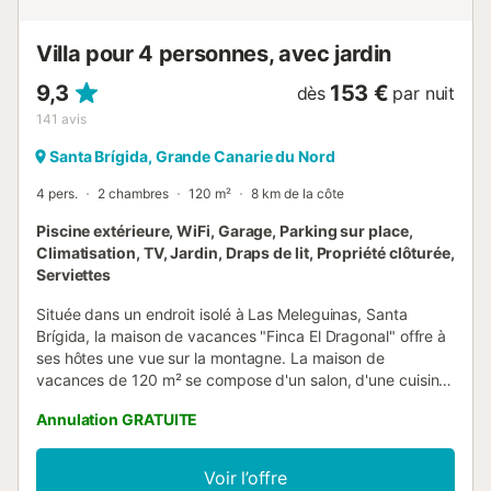
domestiques sont acceptés sur demande. La propriété a
un in...
Villa pour 4 personnes, avec jardin
9,3
153 €
dès
par nuit
141
avis
Santa Brígida, Grande Canarie du Nord
4 pers.
2 chambres
120 m²
8 km de la côte
Piscine extérieure, WiFi, Garage, Parking sur place,
Climatisation, TV, Jardin, Draps de lit, Propriété clôturée,
Serviettes
Située dans un endroit isolé à Las Meleguinas, Santa
Brígida, la maison de vacances "Finca El Dragonal" offre à
ses hôtes une vue sur la montagne. La maison de
vacances de 120 m² se compose d'un salon, d'une cuisine
très bien équipée, de 2 chambres et de 2 salles de bains (1
Annulation GRATUITE
en suite) et peut donc accueillir 4 personnes. Les
équipements supplémentaires comprennent le Wi-Fi
permet des appels vidéo, une machine à laver ainsi qu'une
Voir l’offre
télévision. Votre espace extérieur privé comprend un beau