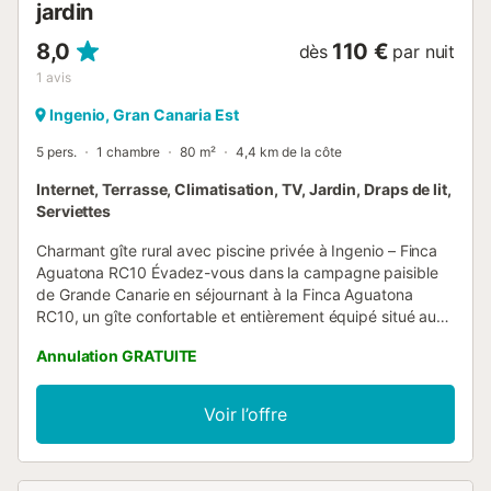
jardin
8,0
110 €
dès
par nuit
1
avis
Ingenio, Gran Canaria Est
5 pers.
1 chambre
80 m²
4,4 km de la côte
Internet, Terrasse, Climatisation, TV, Jardin, Draps de lit,
Serviettes
Charmant gîte rural avec piscine privée à Ingenio – Finca
Aguatona RC10 Évadez-vous dans la campagne paisible
de Grande Canarie en séjournant à la Finca Aguatona
RC10, un gîte confortable et entièrement équipé situé au
cœur d'Ingenio. Situé sur un vaste terrain privé de 1 300
Annulation GRATUITE
m², ce charmant havre de paix rural offre confort, intimité
et charme traditionnel canarien, idéal pour les couples, les
familles ou les petits groupes jusqu'à 5 personnes. Le gîte
Voir l’offre
comprend une chambre double climatisée, un lit
superposé dans le salon et un canapé-lit double, offrant un
couchage modulable pour les familles ou les amis. Le