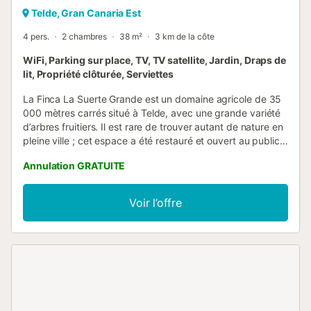
Telde, Gran Canaria Est
4 pers.
2 chambres
38 m²
3 km de la côte
WiFi, Parking sur place, TV, TV satellite, Jardin, Draps de
lit, Propriété clôturée, Serviettes
La Finca La Suerte Grande est un domaine agricole de 35
000 mètres carrés situé à Telde, avec une grande variété
d’arbres fruitiers. Il est rare de trouver autant de nature en
pleine ville ; cet espace a été restauré et ouvert au public
en 2022. La finca propose 7 logements de vacances
Annulation GRATUITE
répartis sur la propriété. Ce n’est pas un hôtel.
L’appartement Lis se trouve dans La Casona, qui regroupe
4 autres hébergements : Cala, Musa, Iris et Dalia. Il peut
Voir l’offre
accueillir 4 personnes et comprend un salon-cuisine, une
salle de bain, 2 lits simples et 1 lit double. Les chambres
sont communicantes sans portes ; la chambre double est
intégrée au salon. Vous profiterez également d’une
terrasse privée. Aucune personne extérieure à la
réservation n’est autorisée dans nos hébergements. Les
fêtes sont strictement interdites dans nos logements. Lis
partage certaines installations avec 5 autres appartements