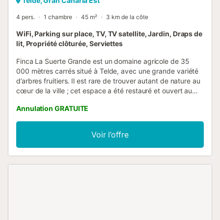
Telde, Gran Canaria Est
4 pers.
1 chambre
45 m²
3 km de la côte
WiFi, Parking sur place, TV, TV satellite, Jardin, Draps de
lit, Propriété clôturée, Serviettes
Finca La Suerte Grande est un domaine agricole de 35
000 mètres carrés situé à Telde, avec une grande variété
d’arbres fruitiers. Il est rare de trouver autant de nature au
cœur de la ville ; cet espace a été restauré et ouvert au
public en 2022. La finca comprend 7 logements de
Annulation GRATUITE
vacances répartis dans différentes zones du terrain. Ce
n’est pas un hôtel. L’appartement Musa se trouve dans La
Casona, qui regroupe 4 autres logements de vacances :
Voir l’offre
Cala, Lis, Iris et Dalia. Il peut accueillir 4 personnes et
dispose d’un salon-cuisine, d’une salle de bain, de 2 lits
simples, d’un canapé-lit pour 2 personnes et d’une terrasse
privée. Seules les personnes incluses dans la réservation
sont autorisées dans nos hébergements. Les fêtes sont
strictement interdites. Musa partage certaines installations
avec 5 autres appartements : la piscine, la pergola, la
machine à laver et le sèche-linge sont à usage commun.
Parking gratuit à disposition....