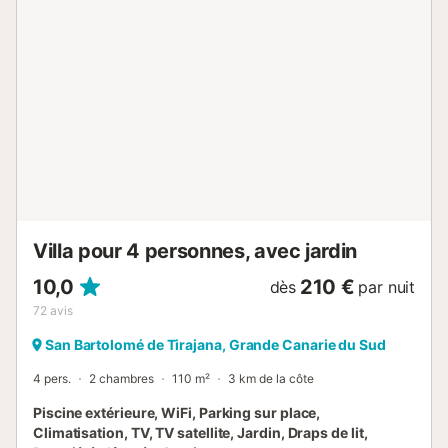
air, une terrasse couverte, un balcon, un barbecue et une
douche extérieure. Les transports publics sont accessibles
à pied. Bar Perera Restaurant à 5 minutes à pied. La Cruz
de Tejeda à 800 mètres, ainsi que les villes emblématiques
de Tejeda, Artenara, Teror et Valleseco. L'arrêt de bus se
trouve à 100 mètres de la villa. Une place de parking est
disponible sur la propriété. Les animaux domestiques et la
célébration d'événements ne sont pas autorisés. Il y a des
caméras de sécurité et/ou des dispositifs d'enregistrement
audio dans les locaux. La propriété offre des produits
maison. Cette propriété a des directives pour aider les
hôtes à t...
Villa pour 4 personnes, avec jardin
10,0
210 €
dès
par nuit
72
avis
San Bartolomé de Tirajana, Grande Canarie du Sud
4 pers.
2 chambres
110 m²
3 km de la côte
Piscine extérieure, WiFi, Parking sur place,
Climatisation, TV, TV satellite, Jardin, Draps de lit,