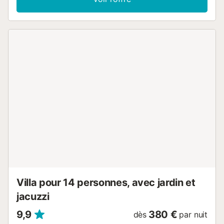
double) - 4 personnes. - 2 chambres doubles (lits simples)
- 4 personnes - 1 chambre quadruple (avec un lit double
et deux lits simples) - 4 personnes Toutes ont une salle de
bain privée et il y a 2 salles de bain (WC + 1 lavabo) sur la
terrasse principale. - 1 Salon avec Smart TV, deux
canapés-lits et une table. TOTAL : 12 personnes - 1
appartement (en bas) pour 4 personnes avec 2 chambres
(2 lits doubles), 1 salle de bain avec douche + lavabo, et
une cuisine entièrement équipée (avec four, lave-vaisselle
et micro-ondes). Pour avoir accès à l'appartement (étage
supplémentaire), la réservation doit être faite avec un
minimum de 14 personnes. Les équipements
supplémentaires comprennent le Wi-Fi (permet appels
vidéo), la climatisation dans les chambres, des ventilateurs
sur pied, une machine à laver ainsi qu'une télévision. En
plus de cela, les clients peuvent jouer au table-pong car
des pagaies, des balles et un filet réglable sont fournis. Un
...
Villa pour 14 personnes, avec jardin et
jacuzzi
9,9
380 €
dès
par nuit