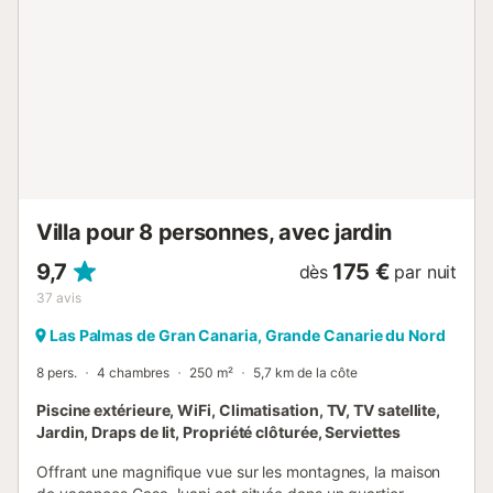
: piscine, pergola, lave-linge et sèche-linge sont à usage
commun. Parking gratuit à disposition....
Villa pour 8 personnes, avec jardin
9,7
175 €
dès
par nuit
37
avis
Las Palmas de Gran Canaria, Grande Canarie du Nord
8 pers.
4 chambres
250 m²
5,7 km de la côte
Piscine extérieure, WiFi, Climatisation, TV, TV satellite,
Jardin, Draps de lit, Propriété clôturée, Serviettes
Offrant une magnifique vue sur les montagnes, la maison