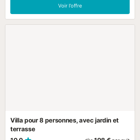
d’un espace de travail dédié, d’une télévision, de la
Voir l’offre
climatisation et d’un lave-linge. Sur demande, une chaise
haute et un lit bébé sont disponibles pour les enfants, ainsi
qu’un lit d’appoint pour le cinquième invité. Profitez d’une
terrasse privée extérieure avec barbecue. Vous aurez
aussi accès à un espace extérieur commun avec piscine,
jardin et douche extérieure. Le stationnement dans la rue
est gratuit. Les animaux de compagnie, la cigarette et les
fêtes ne sont pas autorisés. Des caméras de sécurité et
dispositifs d’enregistrement audio sont installés dans les
espaces extérieurs. Des consignes de tri sélectif sont à
suivre ; plus d’informations sur place. La propriété est
équipée de dispositifs d’économie d’énergie et d’eau....
Villa pour 8 personnes, avec jardin et
terrasse