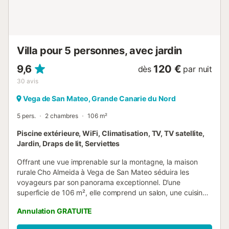
indiqués par la plateforme de réservation. Si vous
souhaitez arriver plus tôt ou partir plus tard, veuillez
consulter le propriétaire via la plateforme pour vérifier la
possibilité. L’utilisation du coffre-fort est disponible
moyennant un supplément journalier. En hiver, le...
Villa pour 5 personnes, avec jardin
9,6
120 €
dès
par nuit
30
avis
Vega de San Mateo, Grande Canarie du Nord
5 pers.
2 chambres
106 m²
Piscine extérieure, WiFi, Climatisation, TV, TV satellite,
Jardin, Draps de lit, Serviettes
Offrant une vue imprenable sur la montagne, la maison
rurale Cho Almeida à Vega de San Mateo séduira les
voyageurs par son panorama exceptionnel. D’une
superficie de 106 m², elle comprend un salon, une cuisine
entièrement équipée, 2 chambres et 2 salles de bain,
Annulation GRATUITE
pouvant accueillir jusqu’à 5 personnes. Vous bénéficierez
également du Wi-Fi haut débit adapté aux appels vidéo,