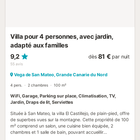
soleil des Canaries tout en admirant la vue sur la mer et la
montagne. La finca propose un Wi-Fi haut débit adapté
aux appels vidéo, une télévision avec chaînes câblées, un
espace de travail dédié et un parking gratuit pour 5
véhicules à l’intérieur de la propri...
Villa pour 4 personnes, avec jardin,
adapté aux familles
9,2
81 €
dès
par nuit
55
avis
Vega de San Mateo, Grande Canarie du Nord
4 pers.
2 chambres
100 m²
WiFi, Garage, Parking sur place, Climatisation, TV,
Jardin, Draps de lit, Serviettes
Située à San Mateo, la villa El Castillejo, de plain-pied, offre
de superbes vues sur la montagne. Cette propriété de 100
m² comprend un salon, une cuisine bien équipée, 2
chambres et 1 salle de bain, pouvant accueillir
confortablement 4 personnes. Vous bénéficierez