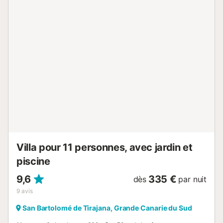
grand salon, équipé d'une Smart TV et du Wi-Fi gratuit, est
un espace de détente idéal pour se détendre après une
journée de découverte. La cuisine bien équipée comprend
un four et tous les ustensiles nécessaires pour préparer
vos repas en toute simplicité. La salle de bain est équipée
d'une douche et de toilettes supplémentaires. À l'extérieur,
la propriété dispose d'une piscine privée chauffable
(disponible moyennant un supplément), d'un jardin, d'une
douche extérieure, d'un barbecue en pierre et d'un espace
repas extérieur ombragé, idéal pour des repas en plein air
sous les étoiles. À seulement 15 minutes de l'aéroport (en
voiture) et à 20 minutes (en voiture) du sud (Playa del
Inglés, Maspalomas, Meloneras, etc.) Que vous soyez en
quête de détente ou d'exploration, la...
Villa pour 11 personnes, avec jardin et
piscine
9,6
335 €
dès
par nuit
9
avis
San Bartolomé de Tirajana, Grande Canarie du Sud