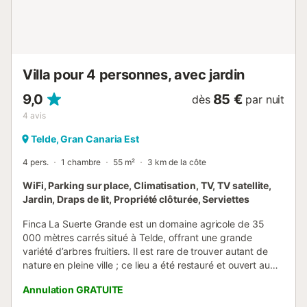
à 29 minutes de route (39,3). Des places de parking sont
disponibles sur la propriété. Les draps sont inclus dans le
prix et les serviettes sont incluses dans le prix. Le
complexe ...
Villa pour 4 personnes, avec jardin
9,0
85 €
dès
par nuit
4
avis
Telde, Gran Canaria Est
4 pers.
1 chambre
55 m²
3 km de la côte
WiFi, Parking sur place, Climatisation, TV, TV satellite,
Jardin, Draps de lit, Propriété clôturée, Serviettes
Finca La Suerte Grande est un domaine agricole de 35
000 mètres carrés situé à Telde, offrant une grande
variété d’arbres fruitiers. Il est rare de trouver autant de
nature en pleine ville ; ce lieu a été restauré et ouvert au
public en 2022. La finca comprend 7 logements de
Annulation GRATUITE
vacances répartis dans différentes zones du domaine. Ce
n’est pas un hôtel. L’appartement Cala se trouve dans La