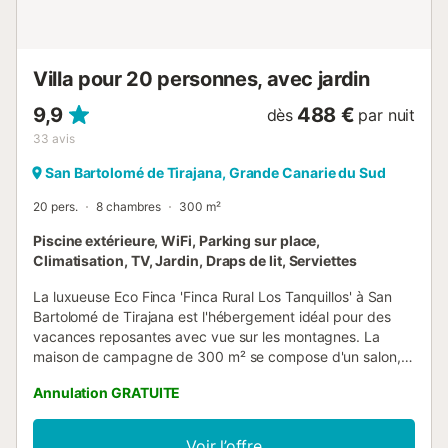
lumineux séjour/salle à manger, reliés par de grandes
portes coulissantes en verre à des terrasses couvertes
avec des coins salon et repas extér...
Villa pour 20 personnes, avec jardin
9,9
488 €
dès
par nuit
33
avis
San Bartolomé de Tirajana, Grande Canarie du Sud
20 pers.
8 chambres
300 m²
Piscine extérieure, WiFi, Parking sur place,
Climatisation, TV, Jardin, Draps de lit, Serviettes
La luxueuse Eco Finca 'Finca Rural Los Tanquillos' à San
Bartolomé de Tirajana est l'hébergement idéal pour des
vacances reposantes avec vue sur les montagnes. La
maison de campagne de 300 m² se compose d'un salon,
d'une cuisine très bien équipée, de 5 chambres et de 5
Annulation GRATUITE
salles de bains ainsi que de 2 toilettes supplémentaires et
peut donc accueillir 18 personnes. Nous disposons au total
de 5 chambres climatisées : - 2 chambres doubles (lit
Voir l’offre