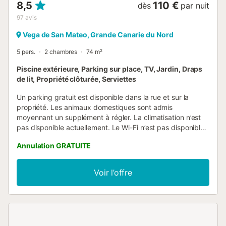
8,5
110 €
dès
par nuit
97
avis
Vega de San Mateo, Grande Canarie du Nord
5 pers.
2 chambres
74 m²
Piscine extérieure, Parking sur place, TV, Jardin, Draps
de lit, Propriété clôturée, Serviettes
Un parking gratuit est disponible dans la rue et sur la
propriété. Les animaux domestiques sont admis
moyennant un supplément à régler. La climatisation n’est
pas disponible actuellement. Le Wi-Fi n’est pas disponible
actuellement. Les groupes de jeunes ne sont pas
Annulation GRATUITE
acceptés. Le locataire principal doit avoir au moins 25 ans.
Si cette condition n’est pas remplie, le droit d’admission est
réservé et un justificatif d’identité pourra être demandé
Voir l’offre
lors de l’enregistrement. Les fêtes et événements sont
strictement interdits. Les visites extérieures ne sont pas
autorisées. Si vous souhaitez recevoir des visiteurs, vous
devez en informer le propriétaire à l’avance. Si elles sont
acceptées, un supplément additionnel sera à régler....