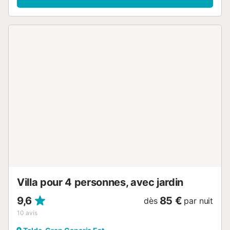
jardin meublé, une terrasse couverte et un barbecue. Vous
pourrez vous y détendre avec un verre de vin et vous
déconnecter de la vie quotidienne. Distance à pied/en
voiture du restaurant le plus proche : 542 m. Distance à
pied/en voiture du café le plus proche : 2,35 km. Distance
à pied/en voiture jusqu'au bar le plus proche : 3,27 km.
Distance à pied/en voiture du supermarché le plus proche
: 3,04 km. Distance à pied/en voiture de la plage : 13,87
km de la plage de Bocabarranco. Distance à pied/en
voiture de l'aéroport : 25,70 km Aéroport de Gran Canaria.
La propriété offre des produits maison. Un parking gratuit
pour 2 voitures est disponible dans un garage de la
propriété. Les animaux domestiques et les fêtes ne sont
pas autorisés. La propriété a un intérieur sans marche....
Villa pour 4 personnes, avec jardin
9,6
85 €
dès
par nuit
10
avis