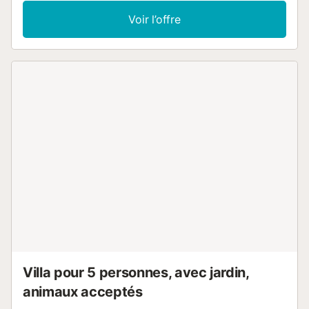
Casona, qui regroupe 4 autres logements : Musa, Lis, Iris
Voir l’offre
et Dalia. Il peut accueillir 4 personnes et dispose d’un
salon-cuisine, d’une salle de bain, de 2 lits simples, d’un
canapé-lit pour 2 personnes et d’une terrasse privée. Cala
partage certaines installations avec 5 autres appartements
: la piscine, la pergola, la machine à laver et le sèche-linge
sont à usage commun. Aucune personne extérieure à la
réservation n’est autorisée dans nos hébergements. Les
fêtes sont strictement interdites dans nos hébergements.
Un parking gratuit est à votre disposition....
Villa pour 5 personnes, avec jardin,
animaux acceptés