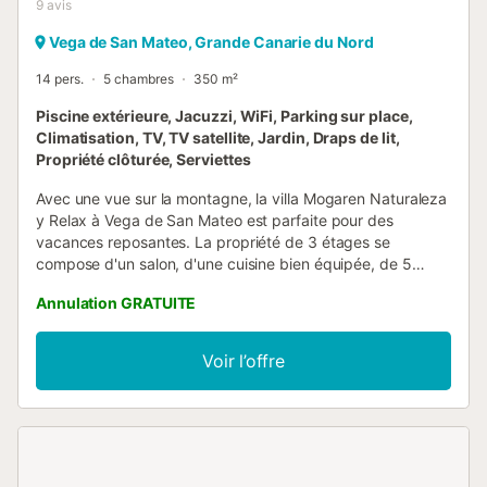
9
avis
Vega de San Mateo, Grande Canarie du Nord
14 pers.
5 chambres
350 m²
Piscine extérieure, Jacuzzi, WiFi, Parking sur place,
Climatisation, TV, TV satellite, Jardin, Draps de lit,
Propriété clôturée, Serviettes
Avec une vue sur la montagne, la villa Mogaren Naturaleza
y Relax à Vega de San Mateo est parfaite pour des
vacances reposantes. La propriété de 3 étages se
compose d'un salon, d'une cuisine bien équipée, de 5
chambres et de 3 salles de bains et peut donc accueillir 14
Annulation GRATUITE
personnes. Les équipements supplémentaires
comprennent un Wi-Fi haut débit (adapté aux appels
vidéo) avec un espace de travail dédié pour le télétravail,
Voir l’offre
une smart TV avec des services de streaming, la
climatisation, une machine à laver, un sèche-linge ainsi que
des livres et jouets pour enfants. Un lit bébé et une chaise
haute sont également disponibles. Cette location de
vacances bénéficie d'un espace extérieur privé
comprenant un bain à remous, un jardin, une terrasse plein