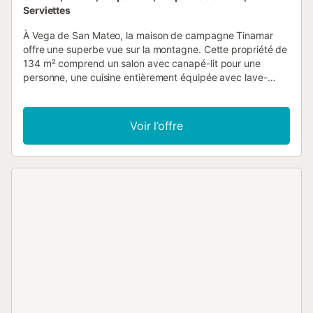
Serviettes
À Vega de San Mateo, la maison de campagne Tinamar
offre une superbe vue sur la montagne. Cette propriété de
134 m² comprend un salon avec canapé-lit pour une
personne, une cuisine entièrement équipée avec lave-
vaisselle, 2 chambres et 1 salle de bain, pouvant accueillir
jusqu’à 6 personnes. Vous bénéficiez également du Wi-Fi
haut débit avec espace de travail dédié, chauffage, lave-
Voir l’offre
linge et télévision. Un lit bébé et une chaise haute sont
également à votre disposition. La chambre 1 dispose de 3
lits simples. La chambre 2 est équipée d’un lit queen-size.
Le salon comprend un canapé-lit pour 1 personne.
L’espace extérieur privé propose piscine, jardin, mobilier
de jardin, terrasse ouverte, terrasse couverte, barbecue et
douche extérieure. Distance en voiture de l’aéroport : 32
km (Aéroport de Gran Canaria). Parking gratuit disponible
dans la rue et sur la propriété. Les animaux ne sont pas
admis. La climatisation n’est pas disponible actuellement.
Le Wi-Fi permet les appels vidéo. La propriété est
accessible sans marches et ne comporte pas de marches
à l’intérieur. Les horaires d’arrivée et de départ sont ceux