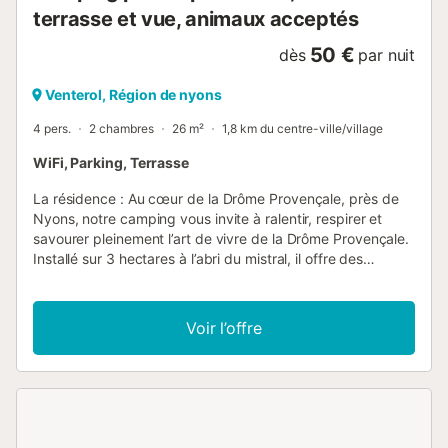
terrasse et vue, animaux acceptés
50 €
dès
par nuit
Venterol, Région de nyons
4 pers.
2 chambres
26 m²
1,8 km du centre-ville/village
WiFi, Parking, Terrasse
La résidence : Au cœur de la Drôme Provençale, près de
Nyons, notre camping vous invite à ralentir, respirer et
savourer pleinement l’art de vivre de la Drôme Provençale.
Installé sur 3 hectares à l’abri du mistral, il offre des
locations et emplacements arborés et délimités par des
haies, pensés pour préserver l’intimité, le confort et la
tranquillité de chacun. Aménagé en terrasses à flanc de
Voir l’offre
colline, le camping dévoile de superbes panoramas sur les
paysages emblématiques de la région, entre champs de
lavande, oliviers et vergers baignés de soleil. Ce relief
naturel, qui fait tout le charme du site, implique que
certains hébergements et emplacements présentent du
dénivelé et des accès en pente, largement compensés par