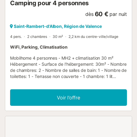
Camping pour 4 personnes
60 €
dès
par nuit
Saint-Rambert-d'Albon, Région de Valence
4 pers.
2 chambres
30 m²
2,2 km du centre-ville/village
WiFi, Parking, Climatisation
Mobilhome 4 personnes - MH2 + climatisation 30 m²
Hébergement - Surface de l'hébergement: 30m² - Nombre
de chambres: 2 - Nombre de salles de bain: 1 - Nombre de
toilettes: 1 - Terrasse non couverte - 1 chambre: 1 lit
double - 1 chambre: 2 lits simples - Ancienneté de
l'hébergement: Moins de 1 an Équipements - Climatisation:
Inclus dans le prix - Chauffage - Type de cuisine: Coin
Voir l’offre
cuisine - Plaques au gaz - Micro-ondes - Réfrigérateur -
Vaisselle et ustensiles de cuisine - Cafetière électrique -
Type de toilettes: Toilettes - Linge de lit: Non disponible -
Couettes ou couvertures inclues - Oreillers inclus - Chaise
longue - Salon de jardin - Parasol - Parking à côté de
l'hébergement Animaux - Les montants indiqués sont