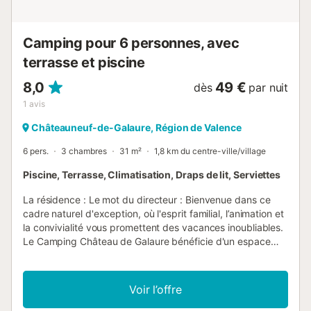
Camping pour 6 personnes, avec
terrasse et piscine
8,0
49 €
dès
par nuit
1
avis
Châteauneuf-de-Galaure, Région de Valence
6 pers.
3 chambres
31 m²
1,8 km du centre-ville/village
Piscine, Terrasse, Climatisation, Draps de lit, Serviettes
La résidence : Le mot du directeur : Bienvenue dans ce
cadre naturel d'exception, où l'esprit familial, l’animation et
la convivialité vous promettent des vacances inoubliables.
Le Camping Château de Galaure bénéficie d'un espace
aquatique qui assure amusement et détente tout au long
de la saison : - 1 Piscine de plein air (non chauffée) - 1
Piscine de plein air chauffée - 1 Pataugeoire - 1 Lagon
Voir l’offre
artificiel - 3 Toboggan aquatique Vous pourrez également
trouver tout ce qu'il faut pour vous relaxer : - Solarium -