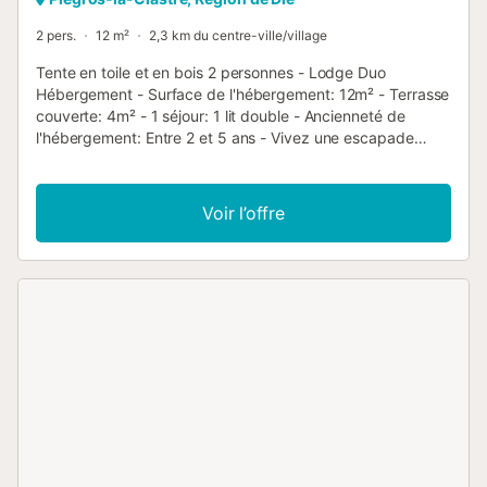
2 pers.
12 m²
2,3 km du centre-ville/village
Tente en toile et en bois 2 personnes - Lodge Duo
Hébergement - Surface de l'hébergement: 12m² - Terrasse
couverte: 4m² - 1 séjour: 1 lit double - Ancienneté de
l'hébergement: Entre 2 et 5 ans - Vivez une escapade
romantique dans la nature avec la tente Lodge Duo pour 2
personnes au camping Les Chamberts, situé dans la
magnifique région de la Drôme, au sud de la France. Cette
Voir l’offre
tente conçue comme un nid douillet offre tout le confort
nécessaire pour une expérience inoubliable en couple.
Construite dans le respect de l'environnement, la tente
Lodge Duo est montée sur un plancher en bois, offrant
ainsi un cadre chaleureux et harmonieux avec la nature
environnante. À l'intérieur, un véritable lit "Queen size" en
bois recyclé avec un matelas premium vous attend pour
des nuits paisibles et confortables après une journée
remplie de découvertes. Détendez-vous sur la terrasse
abritée de 6m2, équipée de fauteuils confortables, et
profitez de l'ambiance reposante et déconnectante pour
une tranquillité au grand air. Savourez des moments de
complicité et de détente dans cet environnement naturel