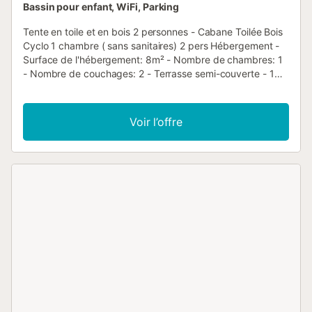
Bassin pour enfant, WiFi, Parking
Tente en toile et en bois 2 personnes - Cabane Toilée Bois
Cyclo 1 chambre ( sans sanitaires) 2 pers Hébergement -
Surface de l'hébergement: 8m² - Nombre de chambres: 1
- Nombre de couchages: 2 - Terrasse semi-couverte - 1
chambre: 2 lits simples - Ancienneté de l'hébergement:
Entre 2 et 5 ans Équipements - Wifi: En option payante -
Sans eau courante - Pas de chauffage - Type de cuisine:
Voir l’offre
Pas de cuisine - Pas de douche et sanitaires dans
l'hébergement, équipements collectifs disponibles - Linge
de lit: En option payante, 10,00 € par lit simple par séjour -
Couettes ou couvertures inclues - Oreillers inclus - Linge
de toilette: En option payante - Chaise longue - Salon de
jardin - Parking à côté de l'hébergement Animaux - Les
montants indiqués sont susceptibles d'évoluer au cours de
la saison et sont à titre indicatif, ils seront à régler sur
place. Animaux de catégorie 1 et 2 non admis. - Animaux:
Animaux interdits, toutes catégories Informations d'arrivée
- Heure d'arrivée: De 15:00 à 20:00 - Heure de départ: De
07:00 à 10:00 - Taxes à régler sur place, selon les tarifs en
vigueur. En cas d'arrivée tardive, veuillez prévenir la
réception. Petit-déjeuner : 59,50 €/personne/semaine