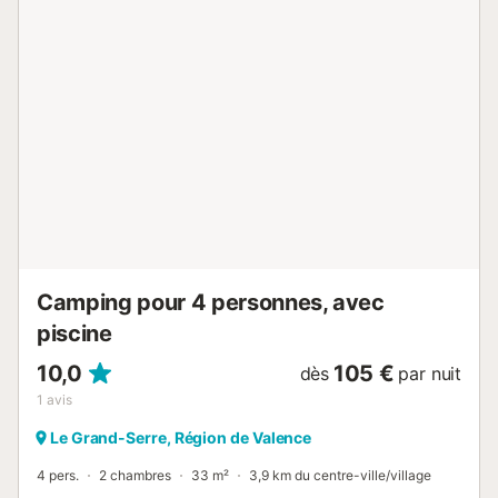
susceptibles d'évoluer au cours de la saison et sont à titre
indicatif, ils seront à régler sur place. Animaux de catégorie
1 et 2 non admis. - Animaux: Animaux interdits, toutes
catégories Informations d'arrivée - Heure d'arrivée: De
16:00 à 18:00 - Heure de départ: De 08:00 à 10:00 - -
Numéro de téléphone: 04.75.31.01.87 Taxes et frais
supplémentaires - Montant de la caution: 300,00 € -
Montant de la caution du ménage: 150,00 € - Taxe de
séjour non incluse Au cœur de la Drôme, le camping Bois
et Toilés s’étend au bord du Rhône dans un cadre
verdoyant et apaisant. Les vacanciers peuvent profiter
d’une piscine équipée de toboggans et de transats pour
des moments de...
Camping pour 4 personnes, avec
piscine
10,0
105 €
dès
par nuit
1
avis
Le Grand-Serre, Région de Valence
4 pers.
2 chambres
33 m²
3,9 km du centre-ville/village