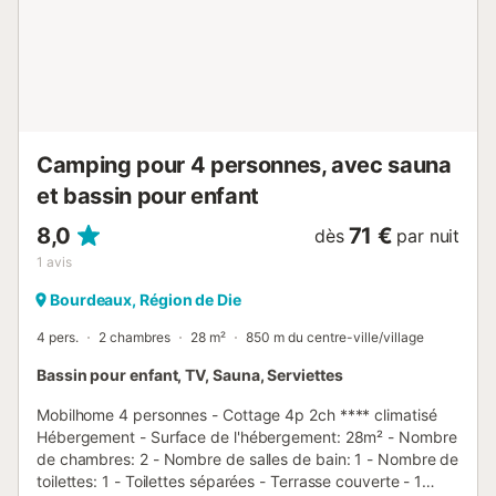
d'exception, en voyant la vie en rose avec la personne que
vous aimez. Réservez dès maintenant votre séjour en
tente Lodge Duo au camping Les Chamberts et offrez-
vous une parenthèse enchantée en pleine nature, pour des
souvenirs inoubliables en amoureux. Laissez-vous séduire
par cette expérience uniq...
Camping pour 4 personnes, avec sauna
et bassin pour enfant
8,0
71 €
dès
par nuit
1
avis
Bourdeaux, Région de Die
4 pers.
2 chambres
28 m²
850 m du centre-ville/village
Bassin pour enfant, TV, Sauna, Serviettes
Mobilhome 4 personnes - Cottage 4p 2ch **** climatisé
Hébergement - Surface de l'hébergement: 28m² - Nombre
de chambres: 2 - Nombre de salles de bain: 1 - Nombre de
toilettes: 1 - Toilettes séparées - Terrasse couverte - 1