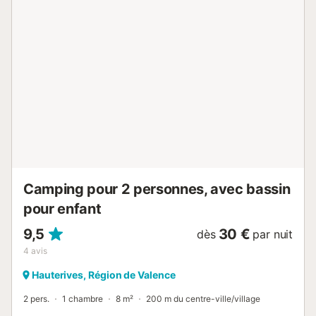
payante, 16,00 € par lit double par séjour, 13,00 € par lit
simple par séjour - Couettes ou couvertures inclues -
Oreillers inclus - Linge de toilette: En option payante, 7,00
€ par kit par séjour - Barbecue au gaz: Inclus dans le prix -
Barbecue - Chaise longue toilée / Chilienne - Salon de
jardin Animaux - Les montants indiqués sont susceptibles
d'évoluer au cours de la saison et sont à titre indicatif, ils
seront à régler sur place. Animaux de catégorie 1 et 2 non
admis. - Animaux: Tous les animaux sont autorisés - 1
animal autorisé - Prix par animal: 42,00 € par semaine -
chiens 1ère et 2ème catégorie interdits In...
Camping pour 2 personnes, avec bassin
pour enfant
9,5
30 €
dès
par nuit
4
avis
Hauterives, Région de Valence
2 pers.
1 chambre
8 m²
200 m du centre-ville/village