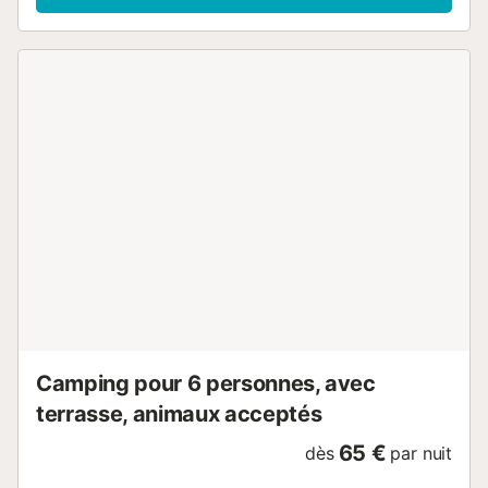
cuisine - Type de salle de bain: Avec douche - Type de
toilettes: Toilettes - Linge de lit: En option payante -
Couettes ou couvertures inclues - Oreillers inclus - Linge
de toilette: En option payante - Kit bébé: En option
payante, Lit bébé, Chaise haute - Chaise longue - Salon de
jardin - Parking à côté de l'hébergement - 1 place de
parking Animaux - Les montants indiqués sont
susceptibles d'évoluer au cours de la saison et sont à titre
indicatif, ils seront à régler sur place. Animaux de catégorie
1 et 2 non admis. - Animaux: chiens et chats autorisés - 1
animal autorisé - Prix par animal: Prix non connu - Chien de
1ère et 2ème catégorie interdit Informations d'arrivée -
Heure d'arrivée: À partir de 17:00 - Heure de départ:
Jusqu'à 10:00 - Numéro de téléphone: 04 75 27 92 36
Taxes et frais supplémentaires - Taxe de séjour non
incluse - Taxe de séjour: - Merci de prévoir un mode de
paiement pour la caution et les taxes à régler obligatoire...
Camping pour 6 personnes, avec
terrasse, animaux acceptés
65 €
dès
par nuit