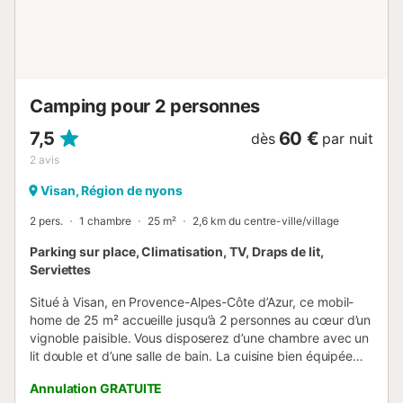
électriques est interdite. Camping Le Grand Cerf : Le
camping Camping Le Grand Cerf, classé 4 étoiles, se situe
à Grand-Serre en région Rhône-Alpes. Situé a la
campagne, le camping Camping Le Grand Cerf vous
réserve d'agréables vacances grâce à des prestations de
qualité : restaurant, club enfant, animations...
Camping pour 2 personnes
7,5
60 €
dès
par nuit
2
avis
Visan, Région de nyons
2 pers.
1 chambre
25 m²
2,6 km du centre-ville/village
Parking sur place, Climatisation, TV, Draps de lit,
Serviettes
Situé à Visan, en Provence-Alpes-Côte d’Azur, ce mobil-
home de 25 m² accueille jusqu’à 2 personnes au cœur d’un
vignoble paisible. Vous disposerez d’une chambre avec un
lit double et d’une salle de bain. La cuisine bien équipée
vous permet de préparer vos repas à votre rythme. Pour
Annulation GRATUITE
votre confort, la climatisation, la télévision et l’accès de