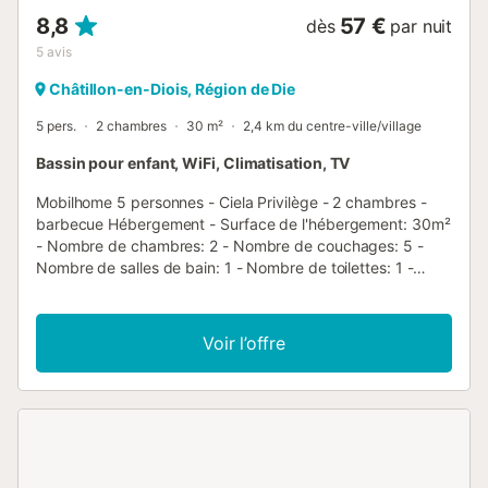
8,8
57 €
dès
par nuit
5
avis
Châtillon-en-Diois, Région de Die
5 pers.
2 chambres
30 m²
2,4 km du centre-ville/village
Bassin pour enfant, WiFi, Climatisation, TV
Mobilhome 5 personnes - Ciela Privilège - 2 chambres -
barbecue Hébergement - Surface de l'hébergement: 30m²
- Nombre de chambres: 2 - Nombre de couchages: 5 -
Nombre de salles de bain: 1 - Nombre de toilettes: 1 -
Toilettes séparées - Terrasse semi-couverte: 15m² - 1
chambre: 1 lit double 200x160cm - 1 chambre: 1 lit simple
190x80cm, 1 lit tiroir 190x80cm, 1 lit superposé pour 1
Voir l’offre
personne 190x80cm Équipements - Climatisation: Inclus
dans le prix - Télévision: Inclus dans le prix - Type de
cuisine: Coin cuisine - Plaques au gaz - Micro-ondes -
Réfrigérateur - Congélateur - Vaisselle et ustensiles de
cuisine - Bouilloire - Cafetière électrique - Grille pain -
Lave-vaisselle - Type de salle de bain: Avec douche -
Type de toilettes: Toilettes - Linge de lit: En option