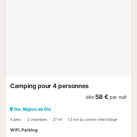
la beauté des vues et le sentiment d’espace et de liberté.
L’espace aquatique, convivial et agréable, comprend une
piscine chauffée dès le 13 mai (température ajustée selon
les conditions climatiques) ainsi qu’un espace aqualudique
pour les enfants, parfait pour s’amuser en toute sécurité.
Autour, transats et parasols invitent à la détente, aux
siestes à l’ombre et aux instants de farniente sous le ciel
provençal. Une aire de jeux complète les équipements
pour le bonheur des plus jeunes, tandis que ping-pong,
home-ball et boulodromes rythment les moments partagés
en famille ou entre amis. Pour votre confort, tout est pensé
pour un séjour simple et agréable : un ...
Camping pour 4 personnes
58 €
dès
par nuit
Die, Région de Die
4 pers.
2 chambres
27 m²
1,5 km du centre-ville/village
WiFi, Parking