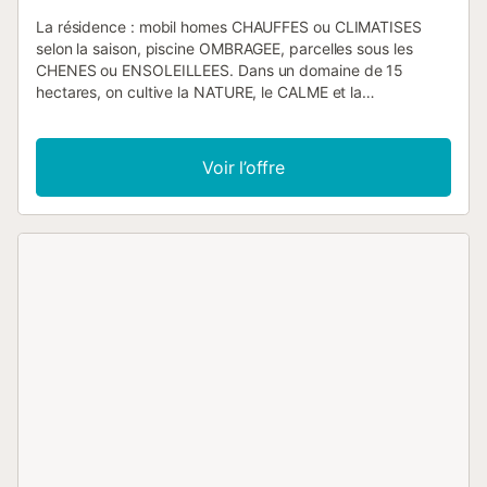
La résidence : mobil homes CHAUFFES ou CLIMATISES
selon la saison, piscine OMBRAGEE, parcelles sous les
CHENES ou ENSOLEILLEES. Dans un domaine de 15
hectares, on cultive la NATURE, le CALME et la
CONVIVIALITE, Petits et grands sont ravis. Situé à 500m
du centre historique, vous bénéficiez de tous les services
d'une charmante petite ville qui a su garder son âme
Voir l’offre
provençale, avec ses nombreux commerces, ses ruelles,
son marché, ses collines propices aux balades à pied ou
en VTT. Au carrefour de Drôme, Ardèche, Gard et
Vaucluse,DES SITES IMPORTANTS A VISITER : FERME AU
CROCODILES, GROTTE CHAUVET, AVIGNON, ORANGE,
NIMES, MONT VENTOUX, GRIGNAN, PONT DU GARD,.......
LE BONUS, à 7mn seulement de l'axe autoroutier A7, vous
arrivez très rapidement sur votre lieu de vacances.
Nouveau en 2019 - quartier pietonnier avec quelques
mobil homes et cocosweet 35 mobil homes, 10 Parcelles
ombragées de 100 m2 environ, 5 emplacements spéciaux
camping-cars, tous équipés avec électricité , délimités
avec haie ou clôture espace aquatique pour les enfants
avec pataugeoire et grand bassin de 1m de profondeur et
toujours l'accès gratuit à la piscine municipale récente,