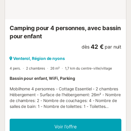
couchage d'appoint réservé aux enfants de moins de 10
ans Les chiens sont acceptés (hors catégorie 1 et 2) ,
tatoués, vaccinés et tenus en la...
Camping pour 4 personnes, avec bassin
pour enfant
42 €
dès
par nuit
Venterol, Région de nyons
4 pers.
2 chambres
26 m²
1,7 km du centre-ville/village
Bassin pour enfant, WiFi, Parking
Mobilhome 4 personnes - Cottage Essentiel - 2 chambres
Hébergement - Surface de l'hébergement: 26m² - Nombre
de chambres: 2 - Nombre de couchages: 4 - Nombre de
salles de bain: 1 - Nombre de toilettes: 1 - Toilettes
séparées - Terrasse couverte - 1 chambre: 1 lit double - 1
chambre: 2 lits simples Équipements - Chauffage - Type
de cuisine: Coin cuisine - Plaques au gaz - Micro-ondes -
Voir l’offre
Réfrigérateur - Congélateur - Vaisselle et ustensiles de