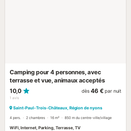
physique avec des sites d'escalade à proximité comme la
via ferrata, l'accrobranche, la marche, la randonnée, et la
découverte de la faune et de la flore de la région. Un
séjour de 2 nuits minimum est requis....
Camping pour 4 personnes, avec
terrasse et vue, animaux acceptés
10,0
46 €
dès
par nuit
1
avis
Saint-Paul-Trois-Châteaux, Région de nyons
4 pers.
2 chambres
16 m²
850 m du centre-ville/village
WiFi, Internet, Parking, Terrasse, TV