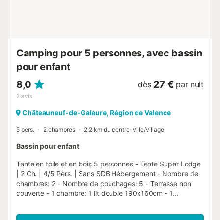
située à 5mn à pied Sanitaires neufs, 7 douches, 7 wc, 14
lavabos, espace bébé, Laverie avec bacs vaisselle et
linge, machine à laver à disposition Accueil avec borne
internet, coin épicerie, salle de convivialité avec télévision,
jeux et...
Camping pour 5 personnes, avec bassin
pour enfant
8,0
27 €
dès
par nuit
2
avis
Châteauneuf-de-Galaure, Région de Valence
5 pers.
2 chambres
2,2 km du centre-ville/village
Bassin pour enfant
Tente en toile et en bois 5 personnes - Tente Super Lodge
| 2 Ch. | 4/5 Pers. | Sans SDB Hébergement - Nombre de
chambres: 2 - Nombre de couchages: 5 - Terrasse non
couverte - 1 chambre: 1 lit double 190x160cm - 1
chambre: 1 lit simple, 1 lit superposé pour 2 personnes
Équipements - Sans eau courante - Type de cuisine: Coin