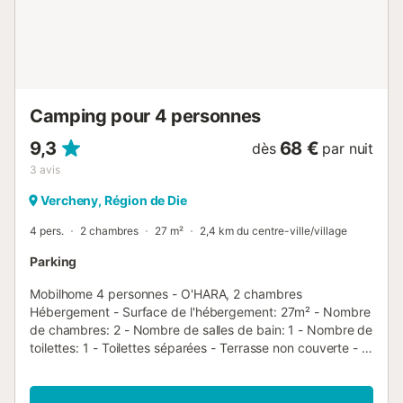
Location de draps lit 2 personnes : 12 €/unité/séjour
Location de draps lit 1 personne : 10 €/unité/séjour
Location barbecue à gaz : 56 €/unité/semaine Pack Travel
Flower (draps et serviettes fournis) ...
Camping pour 4 personnes
9,3
68 €
dès
par nuit
3
avis
Vercheny, Région de Die
4 pers.
2 chambres
27 m²
2,4 km du centre-ville/village
Parking
Mobilhome 4 personnes - O'HARA, 2 chambres
Hébergement - Surface de l'hébergement: 27m² - Nombre
de chambres: 2 - Nombre de salles de bain: 1 - Nombre de
toilettes: 1 - Toilettes séparées - Terrasse non couverte - 1
chambre: 1 lit double - 1 chambre: 2 lits simples -
Ancienneté de l'hébergement: Entre 6 et 10 ans
Équipements - Télévision: En option payante - Type de