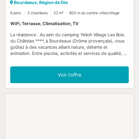
Bourdeaux, Région de Die
6 pers.
3 chambres
32 m²
800 m du centre-ville/village
WiFi, Terrasse, Climatisation, TV
La résidence : Au sein du camping Yelloh Village Les Bois
du Châtelas ****, à Bourdeaux (Drôme provençale), vous
goûtez à des vacances alliant nature, détente et
animation. Entre piscine, activités et services de qualité, ce
camping 4 étoiles saura séduire les familles, les couples et
les amateurs de nature en quête d’un séjour confortable et
vivant. Cadre & environnement Situé en Drôme
Voir l’offre
provençale, entre collines, forêts et charme méridional. Vue
dégagée sur les vallées et panorama calme et ressourçant.
Proximité de la rivière Le Roubion, mise en valeur du
paysage naturel. Campement sur 17 hectares de
végétation, ambiance verdoyante et apaisée. Activités &
équipements sur place Parc aquatique de plus de 1000m²
: piscine couverte chauffée, piscines extérieures
chauffées, toboggans Aires de jeux, jeux gonflables, salle
d’arcade. Terrain multi-sports, tables de ping-pong,
boulodrome, espace fitness. Club enfants / animations