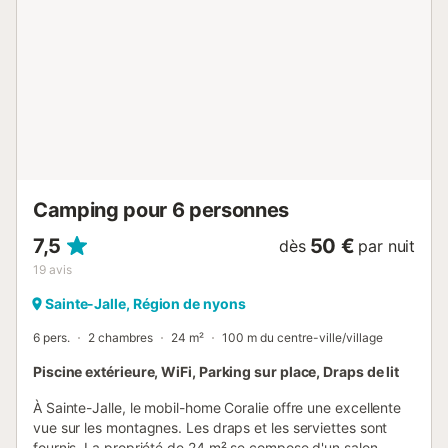
Camping pour 6 personnes
7,5
50 €
dès
par nuit
19
avis
Sainte-Jalle, Région de nyons
6 pers.
2 chambres
24 m²
100 m du centre-ville/village
Piscine extérieure, WiFi, Parking sur place, Draps de lit
À Sainte-Jalle, le mobil-home Coralie offre une excellente
vue sur les montagnes. Les draps et les serviettes sont
fournis. La propriété de 24 m² se compose d'un salon,