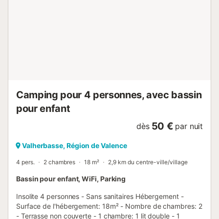
pour les plus jeunes : ateliers, jeux, animations thématiques
selon la saison. Soirées thématiques : spectacles, soirées
dansantes, karaokés ou animations collectives. Services &
convivialité Restaurant panoramique, bar et service à
emporter pour les repas. Épicerie / mini-supermarché :
produits de première nécessité, pain et viennoiseries.
Laverie (machines & sèche-linge) Wifi sur site gratuit
Conseil pour randonnées, petits hébergements atypiques
(cabanes, t...
Camping pour 4 personnes, avec bassin
pour enfant
50 €
dès
par nuit
Valherbasse, Région de Valence
4 pers.
2 chambres
18 m²
2,9 km du centre-ville/village
Bassin pour enfant, WiFi, Parking
Insolite 4 personnes - Sans sanitaires Hébergement -
Surface de l'hébergement: 18m² - Nombre de chambres: 2
- Terrasse non couverte - 1 chambre: 1 lit double - 1