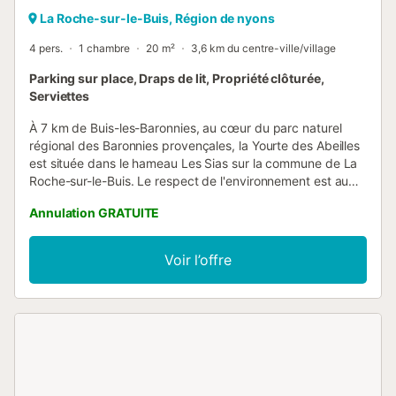
La Roche-sur-le-Buis, Région de nyons
4 pers.
1 chambre
20 m²
3,6 km du centre-ville/village
Parking sur place, Draps de lit, Propriété clôturée,
Serviettes
À 7 km de Buis-les-Baronnies, au cœur du parc naturel
régional des Baronnies provençales, la Yourte des Abeilles
est située dans le hameau Les Sias sur la commune de La
Roche-sur-le-Buis. Le respect de l'environnement est au
centre de la démarche écologique, biologique et naturelle :
Annulation GRATUITE
potager en permaculture, élevage de poules et d'abeilles.
L'électricité est produite par des panneaux solaires. La
yourte est installée sur un espace indépendant et protégé.
Voir l’offre
Située en "zone blanche", il n'y a pas d'accès au téléphone
portable ni à la Wi-Fi. Elle dispose de deux terrasses, d'une
cuisine extérieure équipée (frigo, réchaud, mini four,
vaisselle) et d'une salle de bain accessible directement
depuis l'intérieur de la yourte (douche, lavabo, toilette
sèche). Profitez d'un séjour insolite dans un espace
protégé à 700 m d'altitude, au pied de la montagne La
Banne (1400 m d'altitude), idéal pour le repos, l'activité