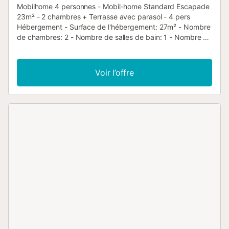
Mobilhome 4 personnes - Mobil-home Standard Escapade
23m² - 2 chambres + Terrasse avec parasol - 4 pers
Hébergement - Surface de l'hébergement: 27m² - Nombre
de chambres: 2 - Nombre de salles de bain: 1 - Nombre de
toilettes: 1 - Toilettes séparées - Terrasse non couverte - 1
chambre: 1 lit double - 1 chambre: 2 lits simples - 1 séjour:
1 canapé-lit - Ancienneté de l'hébergement: Entre 6 et 10
Voir l’offre
ans Équipements - Étendoir - Type de cuisine: Coin cuisine
- Plaques au gaz - Micro-ondes - Réfrigérateur - Vaisselle
et ustensiles de cuisine - Bouilloire - Cafetière électrique -
Type de toilettes: Toilettes - Linge de lit: Non disponible -
Linge de toilette: Non disponible - Chaise longue toilée /
Chilienne - Parasol - Parking à côté de l'hébergement
Animaux - Les montants indiqués sont susceptibles
d'évoluer au cours de la saison et sont à titre indicatif, ils
seront à régler sur place. Animaux de catégorie 1 et 2 non
admis. - Animaux: chiens et chats autorisés - 1 animal
autorisé - Poids maximum par animal: 25kg - Prix par
animal: 10,00 € par jour Informations d'arrivée - Heure
d'arrivée: De 16:00 à 18:00 - Heure de départ: De 09:00 à
11:00 - Taxe de séjour et eco participation à régler sur
place. 5ème personne : 10 euros par nuit par personne,