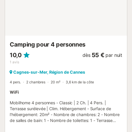
euros, avant la remise des clés de votre hébergement et
vous sera rendu à la fin de votre séjour si le ménage a été
fait correctement et le mobil-home rendu en parfait état,
inventaire vérifié. La taxe de séjour est établie dans
presque tous les sites touristique...
Camping pour 4 personnes
10,0
55 €
dès
par nuit
1
avis
Cagnes-sur-Mer, Région de Cannes
4 pers.
2 chambres
20 m²
3,6 km de la côte
WiFi
Mobilhome 4 personnes - Classic | 2 Ch. | 4 Pers. |
Terrasse surélevée | Clim. Hébergement - Surface de
l'hébergement: 20m² - Nombre de chambres: 2 - Nombre
de salles de bain: 1 - Nombre de toilettes: 1 - Terrasse
semi-couverte: 12m² - 1 chambre: 1 lit double - 1 chambre: