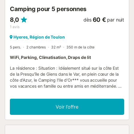
Moyen de paiement de la caution: espèces, Chèque, ...
Camping pour 5 personnes
8,0
60 €
dès
par nuit
1
avis
Hyeres, Région de Toulon
5 pers.
2 chambres
32 m²
350 m de la côte
WiFi, Parking, Climatisation, Draps de lit
La résidence : Situation : Idéalement situé sur la côte Est
de la Presqu'île de Giens dans le Var, en plein cœur de la
côte d'Azur, le Camping l'Ile d'Or*** vous accueille pour
vos vacances en famille ou entre amis en méditerranée. À
seulement 400m de la plage, le camping vous proposera
des mobil homes sur des emplacements ombragés afin
d'apprécier le climat du sud. Activités : En plus de la plage
Voir l’offre
à proximité, vous pourrez vous amuser sur place lors de
parties de baby-foot ou de ping-pong. Vos enfants, quant
à eux, pourront s'amuser et se faire de nouveaux copains
au sein de l’aire de jeux qui leur est dédiée. De nombreuses
activités sont également possibles à proximité (en