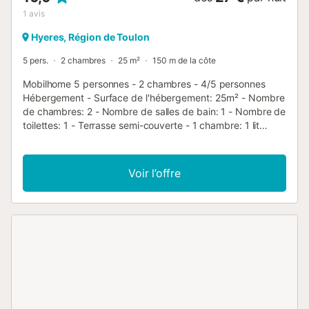
1
avis
Hyeres, Région de Toulon
5 pers.
2 chambres
25 m²
150 m de la côte
Mobilhome 5 personnes - 2 chambres - 4/5 personnes
Hébergement - Surface de l'hébergement: 25m² - Nombre
de chambres: 2 - Nombre de salles de bain: 1 - Nombre de
toilettes: 1 - Terrasse semi-couverte - 1 chambre: 1 lit
double - 1 chambre: 2 lits simples - 1 séjour: 1 canapé-lit -
Ancienneté de l'hébergement: Plus de 10 ans Équipements
- Wifi: En option payante - Chauffage - Type de cuisine:
Voir l’offre
Coin cuisine - Plaques au gaz - Micro-ondes -
Réfrigérateur - Vaisselle et ustensiles de cuisine - Cafetière
électrique - Type de salle de bain: Avec douche - Type de
toilettes: Toilettes - Linge de lit: En option payante -
Couettes ou couvertures inclues - Oreillers inclus - Linge
de toilette: En option payante - Salon de jardin Animaux -
Les montants indiqués sont susceptibles d'évoluer au
cours de la saison et sont à titre indicatif, ils seront à régler
sur place. Animaux de catégorie 1 et 2 non admis. -
Animaux: Animaux interdits, toutes catégories Informations