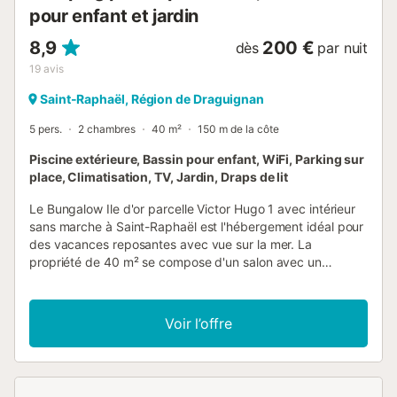
pour enfant et jardin
8,9
200 €
dès
par nuit
19
avis
Saint-Raphaël, Région de Draguignan
5 pers.
2 chambres
40 m²
150 m de la côte
Piscine extérieure, Bassin pour enfant, WiFi, Parking sur
place, Climatisation, TV, Jardin, Draps de lit
Le Bungalow Ile d'or parcelle Victor Hugo 1 avec intérieur
sans marche à Saint-Raphaël est l'hébergement idéal pour
des vacances reposantes avec vue sur la mer. La
propriété de 40 m² se compose d'un salon avec un
canapé-lit pour 2 personnes, d'une cuisine bien équipée,
de 2 chambres et d'une salle de bain ainsi que de toilettes
supplémentaires et peut donc accueillir 6 personnes. Les
Voir l’offre
équipements supplémentaires comprennent une télévision
ainsi qu'une machine à laver. En plus de cela, une table de
ping-pong et un équipement de gym sont également
fournis pour votre plaisir. Cette location de vacances