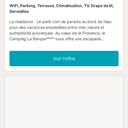
WiFi, Parking, Terrasse, Climatisation, TV, Draps de lit,
Serviettes
La résidence : Un petit coin de paradis au bord de l’eau
pour des vacances ensoleillées entre mer, nature et
authenticité provençale. Au cœur de la Provence, le
Camping La Barque**** vous offre une escapade
chaleureuse dans un environnement naturel préservé.
Entre détente au bord de l’eau, activités sportives et
découvertes régionales, profitez de vacances en famille
Voir l’offre
sous le soleil du Sud. Cadre & environnement Situé à
Fréjus, en Provence-Alpes-Côte d’Azur Cadre naturel
exceptionnel au bord d’une rivière À proximité des plages,
calanques et étangs de Villepey Reliefs rouges du Massif
de l’Estérel en toile de fond Environnement calme et
ombragé, idéal pour se ressourcer Activités & équipements
sur place Piscine extérieure et pataugeoire pour toute la
famille Aire de jeux, table de Teqball et terrain de
pétanque Location de vélos pour rejoindre plages et
sentiers naturels Base nautique avec canoë/kayak en
famille dès juin Activités sportives et ludiques proposées
en juillet/août Soirées animées : spectacles, karaoké, jeux