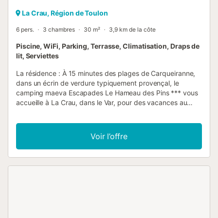
La Crau, Région de Toulon
6 pers.
3 chambres
30 m²
3,9 km de la côte
Piscine, WiFi, Parking, Terrasse, Climatisation, Draps de
lit, Serviettes
La résidence : À 15 minutes des plages de Carqueiranne,
dans un écrin de verdure typiquement provençal, le
camping maeva Escapades Le Hameau des Pins *** vous
accueille à La Crau, dans le Var, pour des vacances au
soleil entre mer, garrigue et cigales. Sur un domaine de 5
hectares, à l’ombre des pins parasols et eucalyptus,
profitez d’un cadre apaisant et flambant neuf pour vous
Voir l’offre
reconnecter à l’essentiel. Mélanie et toute son équipe vous
accueille pour un séjour pétillant ! Un séjour au cœur de la
Provence, entre criques secrètes, villages perchés et
panoramas méditerranéens Bienvenue dans le Var, entre
terre et mer ! À découvrir absolument : Farniente sur les
plages de Hyères ou la presqu’île de Giens Balade sur le
sentier du littoral : criques, falaises et points de vue sur la
rade de Toulon Randonnée au Mont Fenouillet ou vers Cap