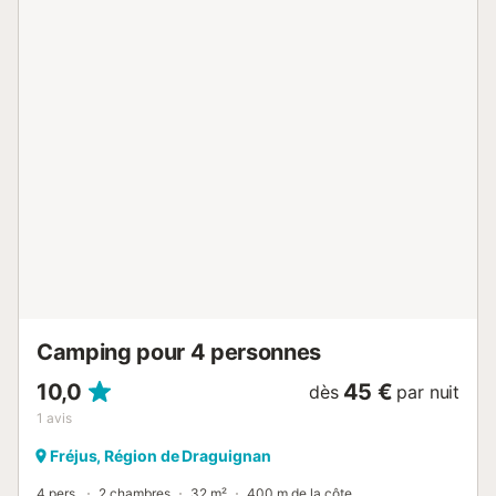
propose un jardin privé avec une terrasse couverte, un
barbecue et une aire de jeux. Cette location de vacances
propose l'accès à un espace extérieur partagé avec une
piscine chauffée, une piscine pour enfants et une terrasse
plein air. La propriété se trouve à proximité de la plage, les
transports en commun sont accessibles à pied et un court
de tennis se trouve à 15 minutes de marche. Une place de
parking est disponible sur la propriété. Les animaux
domestiques et les fumeurs ne sont pas autorisés. Il y a
des caméras de sécurité et/ou des dispositifs
d'enregistrement audio dans les locaux. Cette propriété
dispose de directives pour aider les hôtes à trier
correctement les déchets. De plus amples informations
sont fournies sur place. L'hôte propose un service de
navette vers l'aérop...
Camping pour 4 personnes
10,0
45 €
dès
par nuit
1
avis
Fréjus, Région de Draguignan
4 pers.
2 chambres
32 m²
400 m de la côte