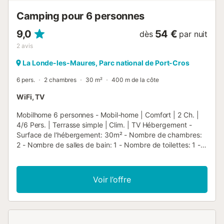
Camping pour 6 personnes
9,0
54 €
dès
par nuit
2
avis
La Londe-les-Maures, Parc national de Port-Cros
6 pers.
2 chambres
30 m²
400 m de la côte
WiFi, TV
Mobilhome 6 personnes - Mobil-home | Comfort | 2 Ch. |
4/6 Pers. | Terrasse simple | Clim. | TV Hébergement -
Surface de l'hébergement: 30m² - Nombre de chambres:
2 - Nombre de salles de bain: 1 - Nombre de toilettes: 1 -
Terrasse couverte: 5m² - 1 chambre: 1 lit double - 1
chambre: 2 lits simples - 1 séjour: Banquette lit
Équipements - Climatisation réversible: Inclus dans le prix -
Voir l’offre
Télévision: Inclus dans le prix - Type de cuisine: Coin
cuisine - Plaques au gaz - Micro-ondes - Réfrigérateur -
Freezer - Vaisselle et ustensiles de cuisine - Bouilloire -
Cafetière électrique - Linge de lit: En option payante -