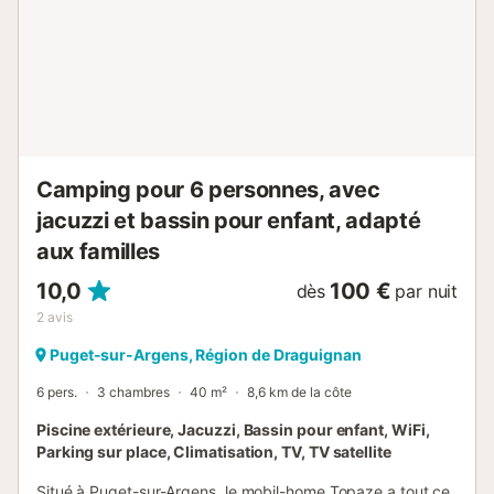
sport...) est disponible moyennant un supplément....
Camping pour 6 personnes, avec
jacuzzi et bassin pour enfant, adapté
aux familles
10,0
100 €
dès
par nuit
2
avis
Puget-sur-Argens, Région de Draguignan
6 pers.
3 chambres
40 m²
8,6 km de la côte
Piscine extérieure, Jacuzzi, Bassin pour enfant, WiFi,
Parking sur place, Climatisation, TV, TV satellite
Situé à Puget-sur-Argens, le mobil-home Topaze a tout ce