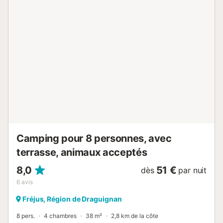
Couettes ou couvertures inclues - Oreillers inclus - Linge
de toilette: En option payante - Salon de jardin Animaux -
Les montants indiqués sont susceptibles d'évoluer au
cours de la saison et sont à titre indicatif, ils seront à régler
sur place. Animaux de catégorie 1 et 2 non admis. -
Animaux: Animaux interdits, toutes catégories Informations
d'arrivée - Heure d'arrivée: De 16:00 à 19:00 - Heure de
départ: Jusqu'à 10:00 - Numéro de téléphone: +33 6 48
68 61 58 Taxes et frais supplémentaires - Taxe de séjour
non incluse - Merci de prévoir un mode de paiement pour
la caution et les taxes à régler obligatoirement sur place en
supplément Le camping Le Pansard se situe au cœur
d’une pinède et bénéficie d’un accès direct à la plage,
offrant ainsi un cadre naturel privilégié p...
Camping pour 8 personnes, avec
terrasse, animaux acceptés
8,0
51 €
dès
par nuit
6
avis
Fréjus, Région de Draguignan
8 pers.
4 chambres
38 m²
2,8 km de la côte