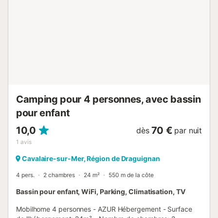
d'arrivée - Heure d'arrivée: À partir de 16:00 - Heure de
départ: De 09:00 à 10:00 - Pour gagner du temps lors de
vos contacts avec le camping, merci de préciser que votre
réservation est sur les hébergements MISTERCAMP. Merci
aussi de donner le nom de famille de tous les participants
(parfois la réservation est au nom d'un des participants).
Pour les arrivées tardives :merci de bien vouloir appeler le
camping pour connaitre la pr...
Camping pour 4 personnes, avec bassin
pour enfant
10,0
70 €
dès
par nuit
1
avis
Cavalaire-sur-Mer, Région de Draguignan
4 pers.
2 chambres
24 m²
550 m de la côte
Bassin pour enfant, WiFi, Parking, Climatisation, TV
Mobilhome 4 personnes - AZUR Hébergement - Surface