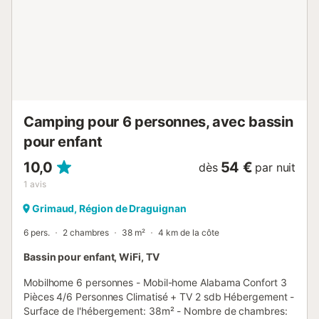
avec le nom de leur maître qui doivent les avoir assurés et
vaccinés. Carnet de vaccination et tatouage sont
obligatoires. Les chiens susceptibles d'être dangereux
(catégorie 1 et 2) sont refusés. Informations d'arrivée -
Heure d'arrivée: De 16:00 à 18:00 - Heure de départ: De
09:00 à 10:00 - Sur demande et selon disponibilité : - kit
bébé (lit + chaise haute) 25 €/semaine - kit...
Camping pour 6 personnes, avec bassin
pour enfant
10,0
54 €
dès
par nuit
1
avis
Grimaud, Région de Draguignan
6 pers.
2 chambres
38 m²
4 km de la côte
Bassin pour enfant, WiFi, TV
Mobilhome 6 personnes - Mobil-home Alabama Confort 3
Pièces 4/6 Personnes Climatisé + TV 2 sdb Hébergement -
Surface de l'hébergement: 38m² - Nombre de chambres: