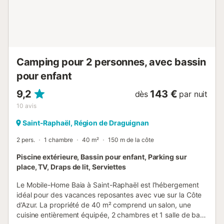
et danses Services & convivialité Restaurant, bar et snack
avec menus variés, pizzas, glaces et snacking Soirées
festives au restaurant 2 fois par semaine dès avril
Personnel circulant en voiturettes électriques Espaces
verts entretenus sans engrais chimiques Énergie 100 %
verte pour un séjour écoresponsable Découvertes à
Camping pour 2 personnes, avec bassin
proximité Calanques, plages de Fréjus et...
pour enfant
9,2
143 €
dès
par nuit
10
avis
Saint-Raphaël, Région de Draguignan
2 pers.
1 chambre
40 m²
150 m de la côte
Piscine extérieure, Bassin pour enfant, Parking sur
place, TV, Draps de lit, Serviettes
Le Mobile-Home Baia à Saint-Raphaël est l’hébergement
idéal pour des vacances reposantes avec vue sur la Côte
d’Azur. La propriété de 40 m² comprend un salon, une
cuisine entièrement équipée, 2 chambres et 1 salle de bain