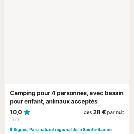
supplément) : - à 400m : randonnées avec le départ du
sentier du littoral - à 3km : espace bien-être avec
hammam, sauna, jacuzzi, massage, école de planche à
voile, location de VTT, kayak de mer, stand up paddle,
plongée... - à 6km : centre équestre avec balades en
pleine nature Services : Afin de faciliter votre séjour, le
camping met à votre disposition un service de restauration
(restaurant, bar, snack, pizzeria), une épicerie ouverte 7j/7
(dépôt de pain, viennoiseries et produits de consommation
courante) ainsi qu'un accès wifi dans tout le camping
(payant). À proximité : Profitez de votre séjour pour
découvrir les Iles de Porquerolles, Port-Cros et le Levant, le
Lavandou mais aussi Cavalaire-sur-Mer, Ra...
Camping pour 4 personnes, avec bassin
pour enfant, animaux acceptés
10,0
28 €
dès
par nuit
1
avis
Signes, Parc naturel régional de la Sainte-Baume