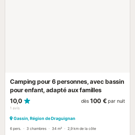
de toilette: Non disponible - Kit bébé: En option payante,
Baignoire pour bébé, Lit bébé, Chaise haute - Salon de
jardin Animaux - Les montants indiqués sont susceptibles
d'évoluer au cours de la saison et sont à titre indicatif, ils
seront à régler sur place. Animaux de catégorie 1 et 2 non
admis. - Animaux: Uniquement chiens autorisés - 1 animal
autorisé - Prix par animal: 6,00 € par jour - Informations
d'arrivée - Heure d'arrivée: De 16:00 à 19:00 - Heure de
départ: De 08:00 à 10:00 - Un dépôt de garantie vous
sera demandé à l'arrivée sur le camping. Il est payable en
euros, avant la remise des clés de votre hébergement et
vous sera rendu à la fin de votre séjour si le ménage a été
fait correctement et le mobil-home re...
Camping pour 6 personnes, avec bassin
pour enfant, adapté aux familles
10,0
100 €
dès
par nuit
1
avis
Gassin, Région de Draguignan
6 pers.
3 chambres
34 m²
2,9 km de la côte