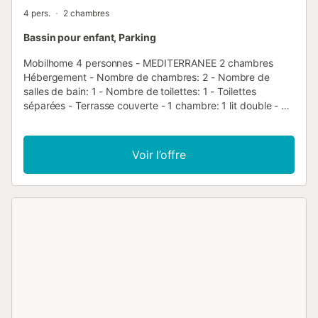
4 pers.
2 chambres
Bassin pour enfant, Parking
Mobilhome 4 personnes - MEDITERRANEE 2 chambres
Hébergement - Nombre de chambres: 2 - Nombre de
salles de bain: 1 - Nombre de toilettes: 1 - Toilettes
séparées - Terrasse couverte - 1 chambre: 1 lit double - 1
chambre: 2 lits simples Équipements - Étendoir - Type de
cuisine: Coin cuisine - Plaques au gaz - Micro-ondes -
Congélateur - Cafetière électrique - Type de salle de bain:
Voir l’offre
Avec douche - Type de toilettes: Toilettes - Linge de lit: En
option payante - Linge de toilette: En option payante - Kit
bébé: En option payante, Lit bébé, Chaise haute - Salon
de jardin - Parking à côté de l'hébergement Animaux - Les
montants indiqués sont susceptibles d'évoluer au cours de
la saison et sont à titre indicatif, ils seront à régler sur
place. Animaux de catégorie 1 et 2 non admis. - Animaux:
Tous les animaux sont autorisés - 1 animal autorisé - Prix
par animal: Prix non connu - Les chiens ou autres animaux
ne doivent jamais être laissés en liberté ou seuls au
camping, même enfermés. Ils doivent porter un collier