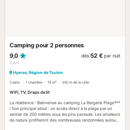
Garonne, panorama garanti ! Visite de Porquerolles, Toulon
ou du village de Collobrières, charmant et authentique
Exploration de la mine de Cap Garonne avec les enfants
pour un voyage au cœur de la terre Confort, nature & fun
sur place Piscine extérieure spacieuse (20 x 11 m) pour se
rafraîchir sous le soleil provençal - accessible du 02/05 au
26/09 Aire de jeux pour enfants, terrain multisport
ombragé Un domaine neuf, calme et arboré de 5 ha, idéal
Camping pour 2 personnes
pour se ressourcer en toute simplicité Ambiance paisible et
détendue, parfaite pour les familles De ...
9,0
52 €
dès
par nuit
2
avis
Hyeres, Région de Toulon
2 pers.
1 chambre
15 m²
350 m de la côte
WiFi, TV, Draps de lit
La résidence : Bienvenue au camping La Bergerie Plage***
! Son principal atout : un accès direct à la plage par un
sentier de 200 mètres sous les pins parasols. Les amateurs
de nature profiteront des nombreuses randonnées autour
de la presqu'île de Giens et des criques sauvages