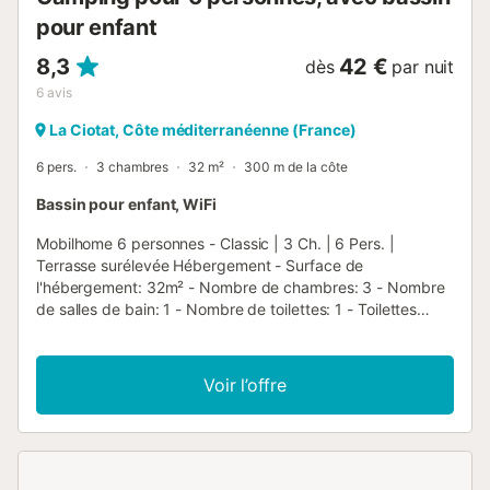
pour enfant
8,3
42 €
dès
par nuit
6
avis
La Ciotat, Côte méditerranéenne (France)
6 pers.
3 chambres
32 m²
300 m de la côte
Bassin pour enfant, WiFi
Mobilhome 6 personnes - Classic | 3 Ch. | 6 Pers. |
Terrasse surélevée Hébergement - Surface de
l'hébergement: 32m² - Nombre de chambres: 3 - Nombre
de salles de bain: 1 - Nombre de toilettes: 1 - Toilettes
séparées - Terrasse semi-couverte: 15m² - 1 chambre: 1 lit
double - 2 chambres: 2 lits simples - Ancienneté de
l'hébergement: Plus de 10 ans Équipements - Type de
Voir l’offre
cuisine: Coin cuisine - Plaques au gaz - Micro-ondes -
Réfrigérateur - Freezer - Vaisselle et ustensiles de cuisine -
Cafetière électrique - Type de salle de bain: Avec douche -
Type de toilettes: Toilettes - Linge de lit: Non disponible -
Couettes ou couvertures inclues - Oreillers inclus - Linge