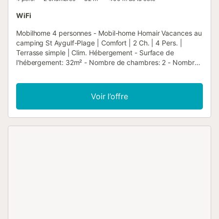
WiFi
Mobilhome 4 personnes - Mobil-home Homair Vacances au
camping St Aygulf-Plage | Comfort | 2 Ch. | 4 Pers. |
Terrasse simple | Clim. Hébergement - Surface de
l'hébergement: 32m² - Nombre de chambres: 2 - Nombre
de salles de bain: 1 - Nombre de toilettes: 1 - Terrasse non
couverte: 12m² - 1 chambre: 1 lit double - 1 chambre: 2 lits
simples Équipements - Climatisation réversible: Inclus dans
Voir l’offre
le prix - Type de cuisine: Coin cuisine - Plaques au gaz -
Micro-ondes - Réfrigérateur - Freezer - Vaisselle et
ustensiles de cuisine - Bouilloire - Cafetière électrique -
Linge de lit: En option payante - Couettes ou couvertures
inclues - Oreillers inclus - Linge de toilette: En option
payante - Salon de jardin - Parasol ou tonnelle Animaux -
Les montants indiqués sont susceptibles d'évoluer au
cours de la saison et sont à titre indicatif, ils seront à régler
sur place. Animaux de catégorie 1 et 2 non admis. -
Animaux: Animaux interdits, toutes catégories Informations
d'arrivée - Heure d'arrivée: De 16:00 à 19:00 - Heure de
départ: De 08:00 à 10:00 - Un dépôt de garantie vous
sera demandé à l'arrivée sur le camping. Il est payable en