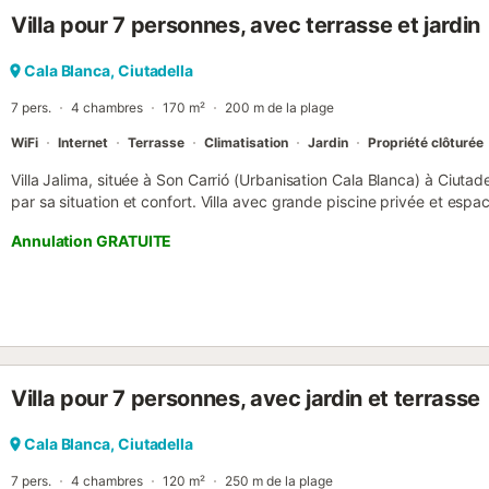
voiture ou à 15 minutes à pied....
Villa pour 7 personnes, avec terrasse et jardin
Cala Blanca, Ciutadella
7 pers.
4 chambres
170 m²
200 m de la plage
WiFi
Internet
Terrasse
Climatisation
Jardin
Propriété clôturée
Villa Jalima, située à Son Carrió (Urbanisation Cala Blanca) à Ciutadel
par sa situation et confort. Villa avec grande piscine privée et esp
de-chaussée, elle dispose de 3 chambres (avec climatisation) et 2 s
Annulation GRATUITE
particularité : la 4ème chambre se trouve au 1er étage, avec accès 
grande terrasse. Jalima est à quelques mètres de la mer et de la pl
de sa gastronomie, et des meilleurs couchers de soleil de l'île. Jalim
chambres du rez-de-chaussée....
Villa pour 7 personnes, avec jardin et terrasse
Cala Blanca, Ciutadella
7 pers.
4 chambres
120 m²
250 m de la plage