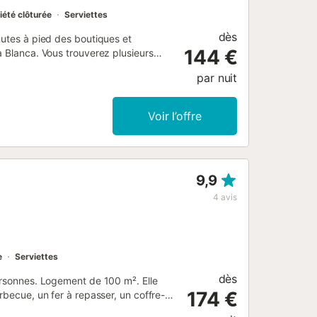
iété clôturée
Serviettes
dès
nutes à pied des boutiques et
144 €
a Blanca. Vous trouverez plusieurs
es surplombant la côte, où vous pourrez
par nuit
le villa de 2 chambres est lumineuse,
 La climatisation/chauffage dans le
s le prix et devra être réglée à
Voir l’offre
quement pour les personnes de plus de
9,9
4
avis
e
Serviettes
dès
personnes. Logement de 100 m². Elle
174 €
rbecue, un fer à repasser, un coffre-
atisation dans toutes les chambres, une