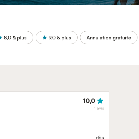
8,0
& plus
9,0
& plus
Annulation gratuite
10,0
1
avis
dès