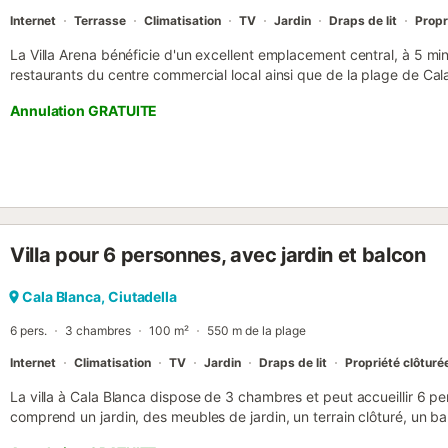
Internet
Terrasse
Climatisation
TV
Jardin
Draps de lit
Propr
La Villa Arena bénéficie d'un excellent emplacement central, à 5 mi
restaurants du centre commercial local ainsi que de la plage de Cal
restaurants à proximité, certains juste à côté de la plage et d'autr
Annulation GRATUITE
profiter de vues fantastiques sur le coucher de soleil. Cette agréab
bien aérée et bien équipée, avec une piscine privée et un barbecue.
couloir et le WiFi sont inclus. La taxe de séjour n'est pas incluse dan
l'arrivée. Son montant est de 2,20 € par personne et par nuit (uni
16 ans)....
Villa pour 6 personnes, avec jardin et balcon
Cala Blanca, Ciutadella
6 pers.
3 chambres
100 m²
550 m de la plage
Internet
Climatisation
TV
Jardin
Draps de lit
Propriété clôturé
La villa à Cala Blanca dispose de 3 chambres et peut accueillir 6 
comprend un jardin, des meubles de jardin, un terrain clôturé, un ba
fort, un accès Internet (wifi), un sèche-cheveux, un balcon, la clim