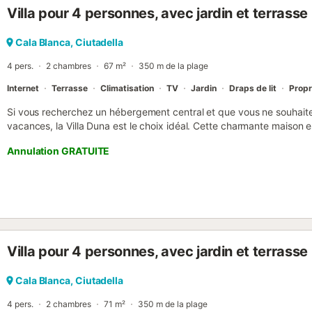
Villa pour 4 personnes, avec jardin et terrasse
ne sont pas admis. Un service de garde d'enfants est proposé. Un l
serviettes de plage ou de piscine sont disponibles sur demande e
caméras de sécurité et/ou dispositifs d'enregistrement audio sont p
Cala Blanca, Ciutadella
applique des règles de recyclage ; plus d'informations sont disponib
4 pers.
2 chambres
67 m²
350 m de la plage
Internet
Terrasse
Climatisation
TV
Jardin
Draps de lit
Propr
Si vous recherchez un hébergement central et que vous ne souhait
vacances, la Villa Duna est le choix idéal. Cette charmante maison es
balnéaire de Cala Blanca, à quelques pas de la magnifique crique de
Annulation GRATUITE
commercial local. En revenant à cette villa de deux chambres, vous
privée et d'intérieurs confortables, ce qui en fait un lieu de séjour
climatisation / le chauffage dans le couloir et le WiFi sont inclus. La
le prix et devra être réglée à votre arrivée. Son montant est de 2,20
(uniquement pour les plus de 16 ans)....
Villa pour 4 personnes, avec jardin et terrasse
Cala Blanca, Ciutadella
4 pers.
2 chambres
71 m²
350 m de la plage