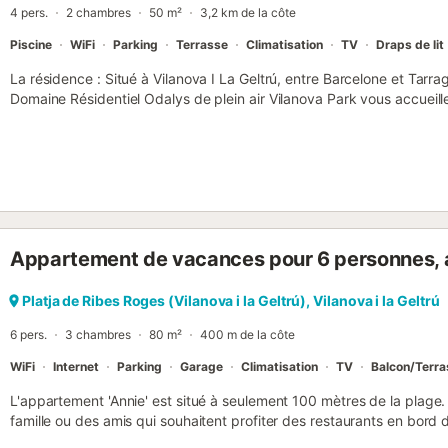
4 pers.
2 chambres
50 m²
3,2 km de la côte
longues et un barbecue à...
Piscine
WiFi
Parking
Terrasse
Climatisation
TV
Draps de lit
La résidence : Situé à Vilanova I La Geltrú, entre Barcelone et Tarr
Domaine Résidentiel Odalys de plein air Vilanova Park vous accueill
Dorada pour un séjour sous le soleil de l'Espagne. Sa situation exce
manquera pas de ravir toute la famille. L’établissement dispose de 
pataugeoire. Les bassins sont entourés de jardins verdoyants, idéal p
Les terrains multisports se trouvant sur place vous permettront de pra
volley-ball et le badminton. Des tables de ping-pong et des terrai
sur place pour vous divertir et vous permettre de garder la forme. P
camping abrite un espace forme et bien-être. Il comprend une piscin
Appartement de vacances pour 6 personnes, 
remous, un bain à vapeur ainsi qu’un sauna. La relaxation et le re
du Garraf. Les enfants se retrouveront dans l’aire de jeux qui leur
l’accès vous serez donné aux courts de tennis, à la une salle de musc
Platja de Ribes Roges (Vilanova i la Geltrú), Vilanova i la Geltrú
la découverte des alentours à votre rythme et de manière écologiqu
6 pers.
3 chambres
80 m²
400 m de la côte
petits apprécieront ...
WiFi
Internet
Parking
Garage
Climatisation
TV
Balcon/Terra
L'appartement 'Annie' est situé à seulement 100 mètres de la plage
famille ou des amis qui souhaitent profiter des restaurants en bord d
d'autres plats régionaux, et bien sûr passer d'excellentes vacance