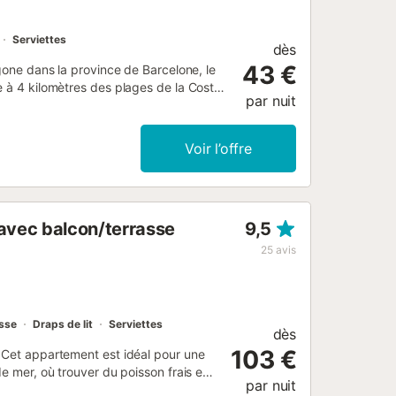
Serviettes
dès
43 €
agone dans la province de Barcelone, le
e à 4 kilomètres des plages de la Costa
par nuit
ptionnelle et son parc de 40 hectares ne
2 grandes piscines extérieures dont 1
our se prélasser sous le soleil catalan.
Voir l’offre
tiquer le football, le basket-ball, le
ns de pétanque sont également prévus
our votre plus grand confort, le
e intérieure chauffée, un bain à
avec balcon/terrasse
9,5
pos vous attendent déjà dans la comarque
 est dédiée. Moyennant un supplément,
25
avis
ulation et à des vélos, afin de partir à
e. De mi-juin jusqu’à mi-septembre, les
sse
Draps de lit
Serviettes
dès
103 €
. Cet appartement est idéal pour une
e mer, où trouver du poisson frais et
par nuit
s à la plage. Magnifiquement meublé et