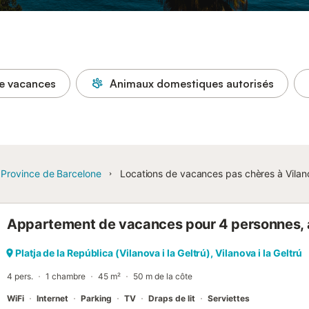
e vacances
Animaux domestiques autorisés
Province de Barcelone
Locations de vacances pas chères à Vilanov
Appartement de vacances pour 4 personnes, a
Platja de la República (Vilanova i la Geltrú), Vilanova i la Geltrú
4 pers.
1 chambre
45 m²
50 m de la côte
WiFi
Internet
Parking
TV
Draps de lit
Serviettes