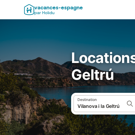
vacances-espagne
par Holidu
Locations
Geltrú
Destination