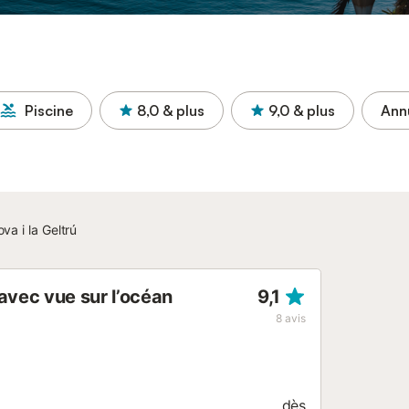
Piscine
8,0
& plus
9,0
& plus
Annu
a i la Geltrú
vec vue sur l’océan
9,1
8
avis
dès