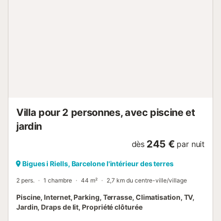
silence pendant leur séjour (pas de bruit de 22 heures à 8
heures) et de ne pas cuisiner de plats contenant du
poisson, des épices fortes ou produisant une fumée
excessive. Un service de ramassage à l'aéroport de
Barcelone ou de Gérone peut être organisé. Des services
de physiothérapie et d'équitation sont disponibles. La
propriété a un intérieur sans marche. La propriété dispose
d'un local à motos et vélos. Cette propriété dispose de
directiv...
Villa pour 2 personnes, avec piscine et
jardin
245 €
dès
par nuit
Bigues i Riells, Barcelone l'intérieur des terres
2 pers.
1 chambre
44 m²
2,7 km du centre-ville/village
Piscine, Internet, Parking, Terrasse, Climatisation, TV,
Jardin, Draps de lit, Propriété clôturée