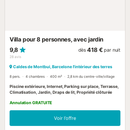
panier de basket-ball. Il est possible de faire des grillades
en plein air ou dans la cheminée intérieure, avec du bois de
chauffage, un barbecue et du matériel de grillade
disponibles sur demande. Le pré situé devant le bâtiment
peut être utilisé pour des événements spéciaux. Cette
propriété occupe une maison de campagne catalane co...
Villa pour 8 personnes, avec jardin
9,8
418 €
dès
par nuit
28
avis
Caldes de Montbui, Barcelone l'intérieur des terres
8 pers.
4 chambres
400 m²
2,8 km du centre-ville/village
Piscine extérieure, Internet, Parking sur place, Terrasse,
Climatisation, Jardin, Draps de lit, Propriété clôturée
Annulation GRATUITE
Voir l’offre