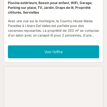
Piscine extérieure, Bassin pour enfant, WiFi, Garage,
Parking sur place, TV, Jardin, Draps de lit, Propriété
clôturée, Serviettes
Avec une vue sur la montagne, la Country House Masia
Paradise à Llinars Del Valles est parfaite pour des
vacances reposantes. La propriété de 350 m² se compose
d'un salon avec un canapé-lit pour 2 personnes, d'une
cuisine, de 4 chambres et de 2 salles de bains et peut
donc accueillir 11 personnes. Les équipements
supplémentaires comprennent le Wi-Fi, une télévision, une
Voir l’offre
machine à laver, un séchoir ainsi que des livres et jouets
pour enfants. En outre, une table de ping-pong est
disponible dans la propriété. Un lit bébé est également
disponible. Cet hébergement ne propose pas : la
climatisation. Cette location de vacances bénéficie d'un
espace extérieur privé avec une piscine, un jardin, une
piscine pour enfants, un barbecue et une aire de jeux. Elle
est idéale pour les familles et les groupes qui souhaitent se
détendre et profiter du plein air. Les hôtes ont accès à une
terrasse plein air partagée, à un grand jardin clôturé, à une
piscine clôturée pour les enfants, à des coins lecture, à une
aire de jeux, à une table de ping-pong extérieure et à un