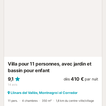
accessible de juin à septembre. Le stationnement se fait
dans la rue. 1 animal de compagnie est accepté. Il est
interdit de fumer et d’organiser des fêtes ou événements.
Une voiture est nécessaire pour accéder à la villa, car elle
se trouve en montagne ; le village le plus proche, avec
supermarchés, est à seulement 5 minutes en voiture. La
villa se situe à 15 minutes en voiture de la plage et offre un
accès facile aux sentiers de randonnée et activités de
plein air. La région est idéale pour les promenades en
montagne et les itinéraires à vélo à travers de charmants
villages. Que vous sou...
Villa pour 11 personnes, avec jardin et
bassin pour enfant
9,1
410 €
dès
par nuit
14
avis
Llinars del Vallès, Montnegre i el Corredor
11 pers.
4 chambres
350 m²
1,8 km du centre-ville/village