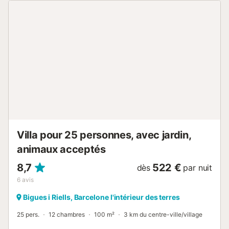
est adapté aux personnes à mobilité réduite ou en fauteuil
roulant. La climatisation est présente dans tout l’espace et
une grande terrasse permet de profiter de la vue et du
climat agréable du Vallés Oriental. Horaires de la piscine :
10h00 à 21h00. Deux animaux de compagnie maximum
sont admis, ce service étant disponible moyennant un
supplément. En fin de séjour, vous devez laisser la maison
rangée et le matériel propre. Les déchets doivent être
déposés dans les conteneurs de la route pour la collecte
municipale. Fêtes et soirées non autorisées. Maison
d’agrotourisme avec animaux de ferme....
Villa pour 25 personnes, avec jardin,
animaux acceptés
8,7
522 €
dès
par nuit
6
avis
Bigues i Riells, Barcelone l'intérieur des terres
25 pers.
12 chambres
100 m²
3 km du centre-ville/village