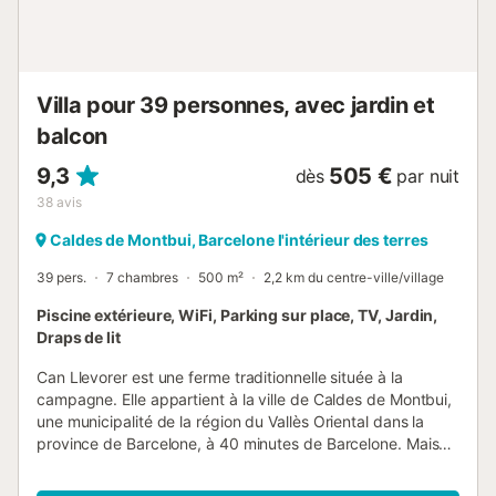
interdites dans cette maison...
Villa pour 39 personnes, avec jardin et
balcon
9,3
505 €
dès
par nuit
38
avis
Caldes de Montbui, Barcelone l'intérieur des terres
39 pers.
7 chambres
500 m²
2,2 km du centre-ville/village
Piscine extérieure, WiFi, Parking sur place, TV, Jardin,
Draps de lit
Can Llevorer est une ferme traditionnelle située à la
campagne. Elle appartient à la ville de Caldes de Montbui,
une municipalité de la région du Vallès Oriental dans la
province de Barcelone, à 40 minutes de Barcelone. Maison
en pleine nature, idéale pour passer de bonnes vacances
en famille et/ou en groupe d'amis. Elle dispose de 9