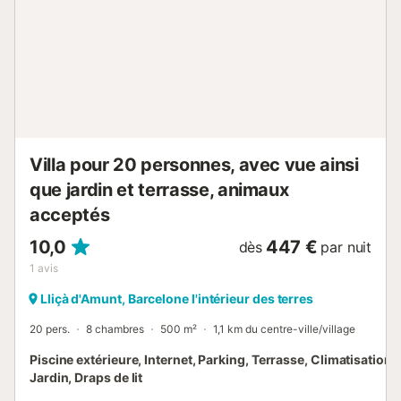
3 : 2 lits simples Chambre 4 : Lit double Chambre 5 : 2 lits
simples Chambre 6 : Lit Queen Chambre 7 : 2 lits simples
Chambre 8 : Lit double Chambre 9 : 2 lits simples Chambre
10 : 2 lits simples Chambre 11 : 2 lits simples Chambre 12 :
Lit double Les dimensions des lits sont de 100x200 cm
pour les lits simples, 130x200 cm pour le...
Villa pour 20 personnes, avec vue ainsi
que jardin et terrasse, animaux
acceptés
10,0
447 €
dès
par nuit
1
avis
Lliçà d'Amunt, Barcelone l'intérieur des terres
20 pers.
8 chambres
500 m²
1,1 km du centre-ville/village
Piscine extérieure, Internet, Parking, Terrasse, Climatisation, 
Jardin, Draps de lit