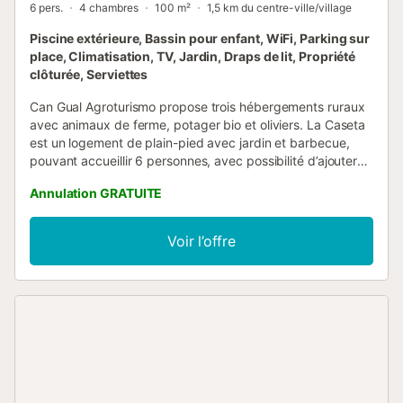
6 pers.
4 chambres
100 m²
1,5 km du centre-ville/village
Piscine extérieure, Bassin pour enfant, WiFi, Parking sur
place, Climatisation, TV, Jardin, Draps de lit, Propriété
clôturée, Serviettes
Can Gual Agroturismo propose trois hébergements ruraux
avec animaux de ferme, potager bio et oliviers. La Caseta
est un logement de plain-pied avec jardin et barbecue,
pouvant accueillir 6 personnes, avec possibilité d’ajouter
un lit d’appoint. Elle dispose de 4 chambres : 2 doubles et
Annulation GRATUITE
2 avec lits simples. Elle est entièrement équipée : cuisine
complète, lave-vaisselle, lave-linge et sèche-linge. Deux
salles de bains avec sèche-cheveux, salle à manger avec
Voir l’offre
TV à écran plat, climatisation et Wi-Fi sont à votre
disposition. Dans le jardin privé se trouvent le barbecue et
un porche avec grande table et chaises. Depuis le jardin,
vous accédez à la piscine extérieure, équipée de transats.
La piscine est ouverte de 10h00 à 21h00 et partagée avec
les deux autres hébergements du domaine. À la fin du
séjour, vous devez laisser la maison rangée, matériel et
ustensiles propres. Les déchets doivent être déposés dans
les conteneurs situés sur la route pour la collecte