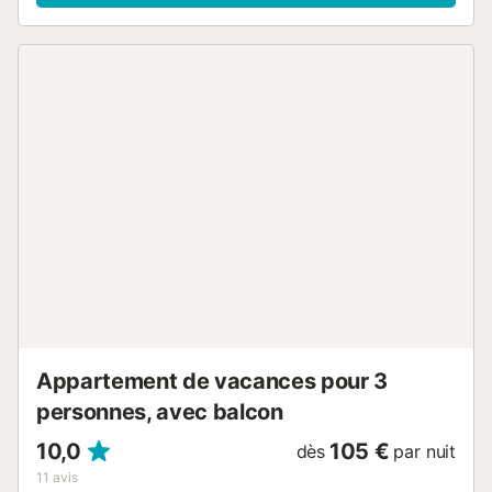
Parc Naturel du Montseny. Espace barbecue à l’entrée,
avec une seconde terrasse parfaite pour des repas
inoubliables en plein air. Piscine privée à l’arrière, bien
exposée et avec vue, entourée de pelouse et de
tranquillité. Répartie sur 3 étages : Rez-de-chaussée :
Salon chaleureux et élégant, cuisine entièrement équipée,
une salle de bain et une chambre double. Étage supérieur :
Deux chambres (une double, une avec lits simples)
ouvrant sur une terrasse-balcon privée avec vues
superbes, salle de bain avec baignoire. Climatisation par
conduits dans ces chambres. Niveau -1 (sous-sol
lumineux) : Deux autres chambres (double et lits simples),
dont une avec accès direct au jardin, idéale pour profiter
de la nature au réveil. Ventilateurs de plafond dans ces
chambres. Un paradis pour les familles : Can Ayala pense
aussi aux enfants. Livres, jeux de société et jardin avec ...
Appartement de vacances pour 3
personnes, avec balcon
10,0
105 €
dès
par nuit
11
avis