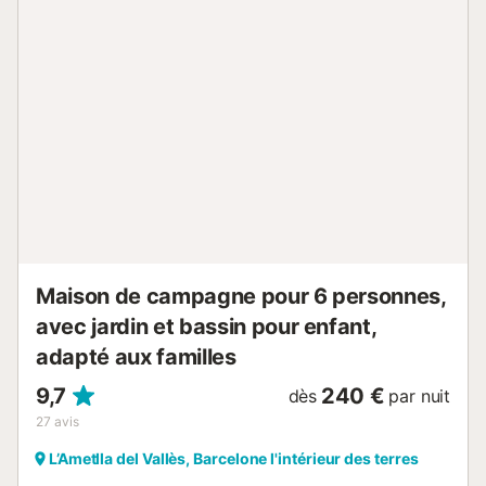
authentiques ou laisser l'un de nos chefs expérimentés
ravir vos papilles avec une cuisine espagnole traditionnelle.
Le rez-de-chaussée dispose également de deux
chambres. Les 8 chambres sont équipées des lits suivants.
Premier étage : (1) 3 lits simples, (2) un lit double, un lit
simple, (3) quatre lits simples, (4) un lit double, (5) un lit
double, un lit simple, (6) 3 lits simples. Rez-de-chaussée :
(7) 3 lits simples, (8) un lit double, un lit simple. Un lit
d’appoint peut être ajouté sur demande pour accueillir
jusqu’à 24 personnes au total. Les dimensions des lits sont
de 100 x 200 cm pour les lits simples et de 130 x 200 cm
pour les lits doubl...
Maison de campagne pour 6 personnes,
avec jardin et bassin pour enfant,
adapté aux familles
9,7
240 €
dès
par nuit
27
avis
L’Ametlla del Vallès, Barcelone l'intérieur des terres