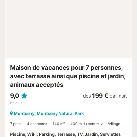
municipale. Les fêtes et événements nocturnes ne sont
pas autorisés. Il s’agit d’une maison d’agrotourisme
attenante à la ferme des propriétaires, avec animaux de
ferme. C’est le seul hébergement acceptant les animaux
de compagnie (maximum 2), avec un supplément. Si un
même groupe réserve les deux hébergements, et si cela
est possible, vous pourrez profiter, avec un supplément,
de La Sala : un espace complémentaire réunissant c...
Maison de vacances pour 7 personnes,
avec terrasse ainsi que piscine et jardin,
animaux acceptés
9,0
199 €
dès
par nuit
65
avis
Montseny, Montseny Natural Park
7 pers.
4 chambres
140 m²
400 m du centre-ville/village
Piscine, WiFi, Parking, Terrasse, TV, Jardin, Serviettes