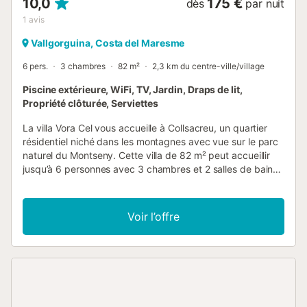
10,0
175 €
dès
par nuit
1
avis
Vallgorguina, Costa del Maresme
6 pers.
3 chambres
82 m²
2,3 km du centre-ville/village
Piscine extérieure, WiFi, TV, Jardin, Draps de lit,
Propriété clôturée, Serviettes
La villa Vora Cel vous accueille à Collsacreu, un quartier
résidentiel niché dans les montagnes avec vue sur le parc
naturel du Montseny. Cette villa de 82 m² peut accueillir
jusqu’à 6 personnes avec 3 chambres et 2 salles de bains.
La cuisine entièrement équipée comprend une machine à
café. Pour votre confort, vous disposez du Wi-Fi adapté
aux appels vidéo, d’une télévision, d’un ventilateur, du
Voir l’offre
chauffage dans le salon et les chambres, ainsi que d’un
lave-linge. Profitez du jardin privé et de 2 terrasses non
couvertes : l’une idéale pour le petit-déjeuner, l’autre
parfaite pour se détendre l’après-midi ou dîner le soir avec
le barbecue privé. La propriété offre une vue sur la
montagne et de superbes couchers de soleil. La piscine
extérieure privée, située à l’arrière pour plus d’intimité, est