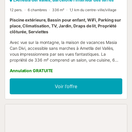
12 pers.
6 chambres
336 m²
1,1 km du centre-ville/village
Piscine extérieure, Bassin pour enfant, WiFi, Parking sur
place, Climatisation, TV, Jardin, Draps de lit, Propriété
clôturée, Serviettes
Avec vue sur la montagne, la maison de vacances Masia
Can Divi, accessible sans marches à Ametlla del Vallès,
vous impressionnera par ses vues fantastiques. La
propriété de 336 m² comprend un salon, une cuisine, 6
chambres et 5 salles de bains, ainsi qu’un WC
Annulation GRATUITE
supplémentaire, pour accueillir jusqu’à 12 personnes. Les
services supplémentaires incluent le Wi-Fi haut débit
(adapté aux appels vidéo) avec espace de travail dédié,
Voir l’offre
télévision, climatisation, lave-linge et sèche-linge. Une
table de ping-pong est également à votre disposition. Le
bâtiment dispose d’un ascenseur. À l’extérieur, vous
profiterez d’une piscine privée clôturée, d’une piscine pour
enfants, d’un jardin, d’une terrasse, d’un balcon, d’un
barbecue, d’une aire de jeux et d’une douche extérieure.
L’hébergement est idéalement situé à seulement 10
minutes du Circuit de Montmeló et près du Parc Naturel du