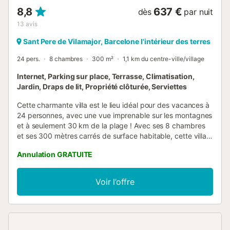
8,8
637 €
dès
par nuit
13
avis
Sant Pere de Vilamajor, Barcelone l'intérieur des terres
24 pers.
8 chambres
300 m²
1,1 km du centre-ville/village
Internet, Parking sur place, Terrasse, Climatisation,
Jardin, Draps de lit, Propriété clôturée, Serviettes
Cette charmante villa est le lieu idéal pour des vacances à
24 personnes, avec une vue imprenable sur les montagnes
et à seulement 30 km de la plage ! Avec ses 8 chambres
et ses 300 mètres carrés de surface habitable, cette villa
peut accueillir confortablement 24 personnes. Vous
Annulation GRATUITE
pourrez admirer la vue sur les forêts verdoyantes de
Vilamajor tout en vous relaxant sur les transats au bord de
votre piscine privée, en profitant du calme. Au premier
Voir l’offre
étage, vous trouverez une cuisine lumineuse et spacieuse,
entièrement équipée d'un réfrigérateur, d'un congélateur,
d'un micro-ondes, d'un four/plaque de cuisson, d'un grille-
pain, d'une bouilloire et d'un lave-vaisselle, où vous et
votre famille pourrez prendre plaisir à préparer des repas