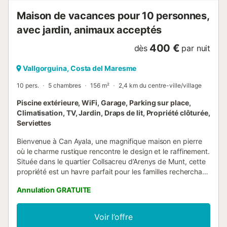
Maison de vacances pour 10 personnes,
avec jardin, animaux acceptés
400 €
dès
par nuit
Vallgorguina, Costa del Maresme
10 pers.
5 chambres
156 m²
2,4 km du centre-ville/village
Piscine extérieure, WiFi, Garage, Parking sur place,
Climatisation, TV, Jardin, Draps de lit, Propriété clôturée,
Serviettes
Bienvenue à Can Ayala, une magnifique maison en pierre
où le charme rustique rencontre le design et le raffinement.
Située dans le quartier Collsacreu d’Arenys de Munt, cette
propriété est un havre parfait pour les familles recherchant
calme, vues panoramiques sur le Montseny et intérieur
Annulation GRATUITE
soigné dans les moindres détails. Espaces extérieurs à
savourer : La maison est entourée d’un jardin privé offrant
plusieurs ambiances. Terrasse panoramique reliée à la salle
Voir l’offre
à manger, idéale pour prendre le petit-déjeuner face au