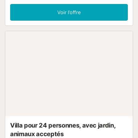
bien que se trouve à peu nombreuse une distance de la
ville. Distribuée dans un seul étage. 2 salles de séjour, une
Voir l’offre
avec cheminée. Salle à manger. Cuisine avec réfrigérateur,
four, micro-ondes et lave-vaisselle. 1 chambre lit double et
salle de bains avec douche. 3 chambres 2 lits simples.
Salle de bain avec douche et lave-linge. Toilette Vaste
terrasse privée avec des meubles d'extérieur et barbecue.
// Piscine municipale Castellterçol 10 * Nous avons l'option
pour contracter le service de taxi pour faisons : transferts
à l'aéroport de Barcelone ou de Girona, aux trains et à la
gare routière ou aux excursions par différentes villes ou
villages importants. Possibilité de pouvoir commander un
service de repas....
Villa pour 24 personnes, avec jardin,
animaux acceptés