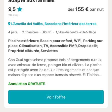
adapté aux familles
9,5
155 €
dès
par nuit
26
avis
L’Ametlla del Vallès, Barcelone l'intérieur des terres
4 pers.
2 chambres
60 m²
1,5 km du centre-ville/village
Piscine extérieure, Bassin pour enfant, WiFi, Parking sur
place, Climatisation, TV, Accessible PMR, Draps de lit,
Propriété clôturée, Serviettes
Can Gual Agroturismo propose trois hébergements ruraux
avec animaux de ferme, potager bio et oliviers. La piscine
est partagée avec les deux autres logements et chaque
maison dispose d’un espace transats réservé. El Tibidabo
accueille 4 personnes et est entièrement équipé. Il
Annulation GRATUITE
comprend 2 chambres : l’une avec lit double, l’autre avec 2
lits simples. La cuisine ouverte, très lumineuse, est dotée
d’un lave-vaisselle, réfrigérateur, four et lave-linge. Il y a
Voir l’offre
une salle de bain et un séjour avec TV à écran plat, chaîne
hi-fi et Wi-Fi gratuit. Vue sur la piscine et sur le Tibidabo de
Barcelone, qui a donné son nom à la maison. Le logement