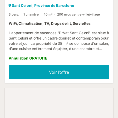
Sant Celoni, Province de Barcelone
3 pers.
1 chambre
40 m²
200 m du centre-ville/village
WiFi, Climatisation, TV, Draps de lit, Serviettes
L'appartement de vacances "Privat Sant Celoni" est situé à
Sant Celoni et offre un cadre douillet et contemporain pour
votre séjour. La propriété de 38 m² se compose d'un salon,
d'une cuisine entièrement équipée, d'une chambre et
d'une salle de bain, et peut accueillir 2 personnes. Les
Annulation GRATUITE
équipements sur place comprennent le Wi-Fi, un espace
de travail dédié pour le télétravail, une smart TV avec des
services de streaming, la climatisation, une machine à laver
Voir l’offre
et un séchoir. Cet appartement dispose d'un espace
extérieur privé avec une terrasse couverte et un balcon.
Dans les environs, vous trouverez le supermarché
Bonarea, les restaurants The Home et Can Marc, ainsi que
le bar lounge Mystic. La gare ferroviaire (R2) est située à
quelques minutes de marche. Un parking gratuit est
disponible dans la rue. Les animaux domestiques, le
tabagisme et la célébration d'événements ne sont pas
autorisés. Les clients sont priés de respecter les heures de