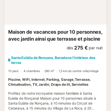
de société 🎲 • Caméras de sécurité extérieures • Lit bébé
disponible 👶 🚗 Parking privé inclus 🍳 Salle de bain,
cuisine et équipements intéri...
Maison de vacances pour 10 personnes,
avec jardin ainsi que terrasse et piscine
275 €
dès
par nuit
Santa Eulàlia de Ronçana, Barcelone l'intérieur des
terres
10 pers.
4 chambres
280 m²
1,5 km du centre-ville/village
Piscine, WiFi, Internet, Parking, Garage, Terrasse,
Climatisation, TV, Jardin, Draps de lit, Serviettes
Profitez de notre incroyable maison familiale à Santa
Eulalia de Ronçana! Maison pour 10 personnes située à
Santa Eulàlia de Ronçana, à 10 minutes du Circuit de
Catalunya, à 15 minutes du Village de La Roca, à 20