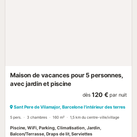
Montseny. Vous êtes à 20 minutes de Barcelone et à
proximité d’un spa, avec un accès facile à la randonnée,
au vélo, à l’équitation, au marché local du samedi et au
Pitch & Putt. Les transports en commun sont accessibles à
pied. Huit places de parking sont disponibles sur la
propriété, ainsi que du stationnement gratuit dans la rue.
IMPORTANT : Les animaux ne sont pas admis. Les fêtes et
le bruit excessif sont interdits. Il est interdit de fumer à
l’intérieur. Il est interdit d’inviter des personnes extérieures
à la ...
Maison de vacances pour 5 personnes,
avec jardin et piscine
120 €
dès
par nuit
Sant Pere de Vilamajor, Barcelone l'intérieur des terres
5 pers.
3 chambres
160 m²
1,5 km du centre-ville/village
Piscine, WiFi, Parking, Climatisation, Jardin,
Balcon/Terrasse, Draps de lit, Serviettes