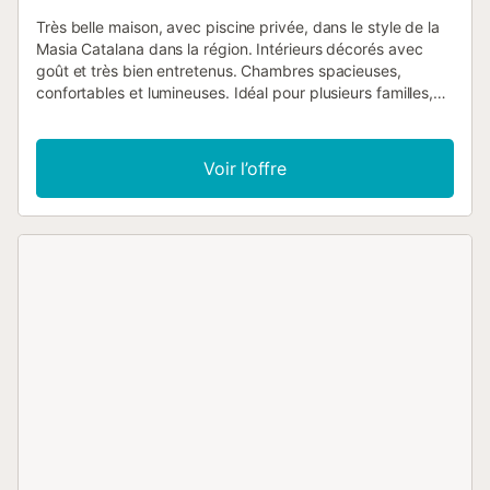
Très belle maison, avec piscine privée, dans le style de la
Masia Catalana dans la région. Intérieurs décorés avec
goût et très bien entretenus. Chambres spacieuses,
confortables et lumineuses. Idéal pour plusieurs familles,
petits groupes de travail, formations ou développement
personnel. Lever de soleil spectaculaire et belles vues sur
les champs. À 18 km de la plage de Lloret de Mar. À 10
Voir l’offre
minutes du golf et spa PGA Catalunya, de la collection de
voitures anciennes Salvador Claret, du centre de loisirs
thermaux Magma et, pour les amateurs d'ornithologie, de
la zone naturelle 'Els estanys de Sils'. À 10 minutes de
l'entrée de l'AP-7. À 10 minutes de l'aéroport de Gérone. À
5 minutes en voiture de la gare de Sils (ligne Barcelone-
Gérone-Figueres) En moins d'une heure, vous pouvez
accéder aux principales attractions touristiques de la
région : les belles plages de la Costa Brava la ville
cosmopolite de Barcelone (40') et la magnifique ville de
Gérone (20'). l'enceinte médiévale d'Hostalric, le château
de Montsoriu et l'enceinte médiévale de Besalú. l'Estany de
Banyoles (30’) ou le musée Dalí à Figueres (40’). Tossa de
Mar avec son château spectaculaire (30') Entrée par la
porte principale de la maison au niveau du jardin. Rez-de-