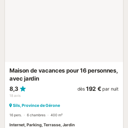
Veuillez noter: adapté(e) aux familles. Maximum 1 animal/
chien autorisé. TV seulement ES. HUTG-058266 // Reg. Nr.:
ESFCTU00001701800073935600000000000000000HUTG-
0582664...
Maison de vacances pour 16 personnes,
avec jardin
8,3
192 €
dès
par nuit
18
avis
Sils, Province de Gérone
16 pers.
6 chambres
400 m²
Internet, Parking, Terrasse, Jardin