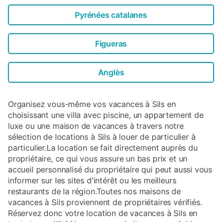
Pour encore plus de divertissement, la villa dispose d’une
fantastique salle de jeux équipée d’un billard, d’une table
Pyrénées catalanes
de ping-pong, d’un baby-foot et d’un panier de basket.
Cet espace est idéal pour des compéti...
Figueras
Anglès
Organisez vous-même vos vacances à Sils en
choisissant une villa avec piscine, un appartement de
luxe ou une maison de vacances à travers notre
sélection de locations à Sils à louer de particulier à
particulier.La location se fait directement auprès du
propriétaire, ce qui vous assure un bas prix et un
accueil personnalisé du propriétaire qui peut aussi vous
informer sur les sites d'intérêt ou les meilleurs
restaurants de la région.Toutes nos maisons de
vacances à Sils proviennent de propriétaires vérifiés.
Réservez donc votre location de vacances à Sils en