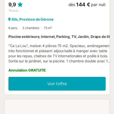
9,9
144 €
dès
par nuit
18
avis
Sils, Province de Gérone
6 pers.
3 chambres
75 m²
Piscine extérieure, Internet, Parking, TV, Jardin, Draps de lit
"Ca La Lou", maison 4 pièces 75 m2. Spacieux, aménagement
très fonctionnel et plaisant: séjour/salle à manger avec table
pour les repas, chaînes de TV internationales et poêle à bois.
Sortie sur le jardinet, sur la piscine. 1 chambre double avec 1
grand-lit (140 cm, longueur 200 cm), chauffage électrique. 1
Annulation GRATUITE
chambre double avec 2 lits (90 cm, longueur 200 cm),
chauffage électrique. 1 chambre d'enfants avec 1 x 2 lits
superposés (90 cm, longueur 200 cm), chauffage électrique.
Voir l’offre
Cuisine (four, lave-vaisselle, 3 plaques vitrocéramiques, grille-
pain, bouilloire électrique, micro-ondes, congélateur, cafetière
électrique). Douche/WC. Meubles de terrasse, barbecue,
chaises longues, loggia. Vue sur la localité. A disposition: lave-
linge, fer à repasser, chaise haute pour enfant, lit bébé jusqu'à
2 ans, sèche-cheveux. Internet (Connexion WIFI, gratuit).