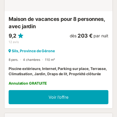
chaussée : salon cuisine salle à manger 1 salle de bain
Grande salle à manger annexe avec petite salle de bain
pour les repas informels Premier étage : ...
Maison de vacances pour 8 personnes,
avec jardin
9,2
203 €
dès
par nuit
12
avis
Sils, Province de Gérone
8 pers.
4 chambres
110 m²
Piscine extérieure, Internet, Parking sur place, Terrasse,
Climatisation, Jardin, Draps de lit, Propriété clôturée
Annulation GRATUITE
Voir l’offre