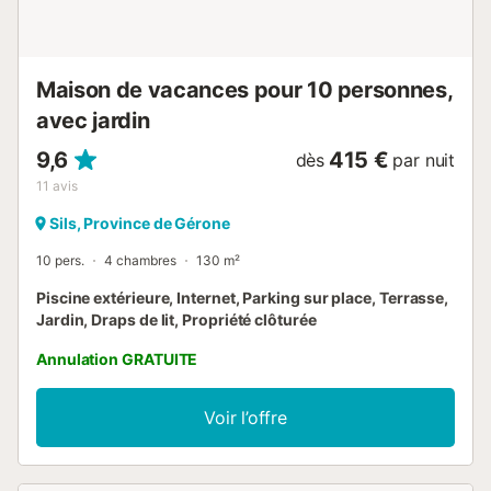
de parking est disponible sur la propriété et un parking
gratuit est disponible dans la rue. Les draps et serviettes
sont disponibles sur demande et m...
Maison de vacances pour 10 personnes,
avec jardin
9,6
415 €
dès
par nuit
11
avis
Sils, Province de Gérone
10 pers.
4 chambres
130 m²
Piscine extérieure, Internet, Parking sur place, Terrasse,
Jardin, Draps de lit, Propriété clôturée
Annulation GRATUITE
Voir l’offre