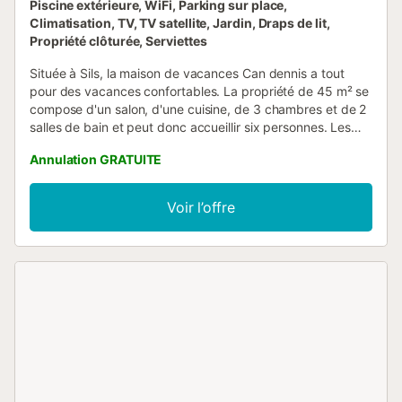
Piscine extérieure, WiFi, Parking sur place,
Climatisation, TV, TV satellite, Jardin, Draps de lit,
Propriété clôturée, Serviettes
Située à Sils, la maison de vacances Can dennis a tout
pour des vacances confortables. La propriété de 45 m² se
compose d'un salon, d'une cuisine, de 3 chambres et de 2
salles de bain et peut donc accueillir six personnes. Les
équipements supplémentaires comprennent le Wi-Fi haut
Annulation GRATUITE
débit (adapté aux appels vidéo), une télévision, la
climatisation, une machine à laver ainsi que des serviettes
de plage/piscine. Cette location de vacances offre un
Voir l’offre
espace extérieur privé avec une piscine clôturée, un jardin,
une terrasse, un barbecue et une douche extérieure. 3
places de parking sont disponibles sur la propriété. Un
animal de compagnie est autorisé. La célébration
d'événements dans cette propriété n'est pas autorisée.
Cette propriété dispose d'un système de check-in
pratique....