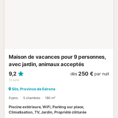
et un terrain de basket. Elle offre également un parking
privé pour dix voitures, vous permettant ainsi de faire un
voyage confortable avec de la place pour toutes vos
affaires. La villa compte un total de 10 chambres et 5
salles de bains, ce qui la rend suffisamment luxueuse pour
toute la famille. Deux suites sont situées à l'extérieur de la
villa. La premièr...
Maison de vacances pour 9 personnes,
avec jardin, animaux acceptés
9,2
250 €
dès
par nuit
12
avis
Sils, Province de Gérone
9 pers.
5 chambres
180 m²
Piscine extérieure, WiFi, Parking sur place,
Climatisation, TV, Jardin, Propriété clôturée