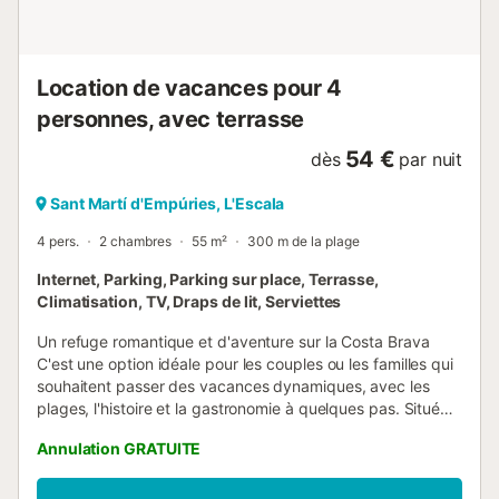
Toutes les salles de bains sont avec douche. Le jardin en
forme de « L » entoure une partie de la maison, dès
l’entrée de la maison vers les chambres. Vous pouvez
profiter de la mer, l'environnement naturel des plages de
Location de vacances pour 4
Empúries, sa promena...
personnes, avec terrasse
54 €
dès
par nuit
Sant Martí d'Empúries, L'Escala
4 pers.
2 chambres
55 m²
300 m de la plage
Internet, Parking, Parking sur place, Terrasse,
Climatisation, TV, Draps de lit, Serviettes
Un refuge romantique et d'aventure sur la Costa Brava
C'est une option idéale pour les couples ou les familles qui
souhaitent passer des vacances dynamiques, avec les
plages, l'histoire et la gastronomie à quelques pas. Situé
dans un quartier résidentiel calme et entouré de nature, il
Annulation GRATUITE
se trouve à seulement 350 mètres d'une plage sauvage
aux dunes littorales protégées, qui dispose d'un bar de
plage et d'un restaurant stylé au pied du sable. D'ailleurs,