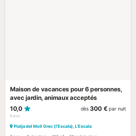
ascenseur. HUTG057689 // Reg. Nr.:
ESFCTU00001701000009498500000000000000HUTG-
057689-146...
Maison de vacances pour 6 personnes,
avec jardin, animaux acceptés
10,0
300 €
dès
par nuit
6
avis
Platja del Moll Grec (l'Escala), L'Escala