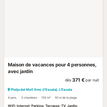
sont dotés de linge de maison, de couettes ou de
couvertures et d'oreillers. Il y a 2 salles de bains avec
douche. Ce logement dispose de deux climatiseurs
chaud/froid, d’un lave-linge, d’un fer et d’une table à
repasser, d’un étendoir avec pinces à linge, d’un parking
privé pour deux voitures, et accepte les animaux (avec
supplément). Entrée: de 17h00 à 20h00 du lundi au
samedi. Pour entrer le dimanche ou les jours fériés
contactez l'agence. Le site de remise des clés: l'agence.
Un dépôt de garantie sera versé par carte à l'arrivée (300
€) et sera restitué dans les 7 jours suivant le départ. Le
linge de lit est inclus dans le prix du nettoyage final.
Servic...
Maison de vacances pour 4 personnes,
avec jardin
371 €
dès
par nuit
Platja del Moll Grec (l'Escala), L'Escala
4 pers.
3 chambres
150 m²
50 m de la plage
WiFi, Internet, Parking, Terrasse, TV, Jardin