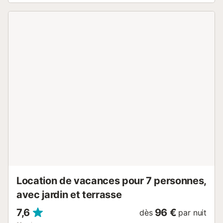
Les fenêtres sont amples et donnent sur le jardin. Depuis le
salon, nous pouvons nous rendre sous le porche , lui-même
équipé d'une table et de chaises d'extérieur pour profiter
des repas et des dîners en plein air. La cuisine est
indépendante et est entièrement équipée et rénovée. La
maison Roig dispose de trois chambres. La chambre
principale, très spacieuse, est équipée d'une salle de bain
neuve avec douche. Les deux autres chambres ont
chacune deux lits simples et partagent une deuxième salle
de bains avec douche. La maison dispose de tout le
confort nécessaire pour que vos vacances soient parfaites
: connexion wifi, jeux de société, télévision par satellite,
etc. L'extérieur de la maison est très agréable et le quartier
où elle est située est très calme. La Casa Roig est située à
quelques mètres du village médiéval de Sant Martí
d'Empúries et de ses plages, dans un environnement
nature...
Location de vacances pour 7 personnes,
avec jardin et terrasse
7,6
96 €
dès
par nuit