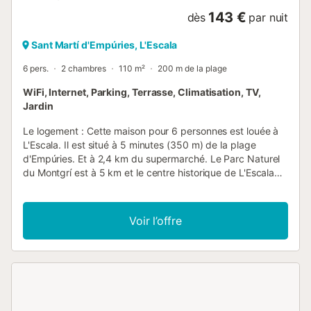
143 €
dès
par nuit
Sant Martí d'Empúries, L'Escala
6 pers.
2 chambres
110 m²
200 m de la plage
WiFi, Internet, Parking, Terrasse, Climatisation, TV,
Jardin
Le logement : Cette maison pour 6 personnes est louée à
L'Escala. Il est situé à 5 minutes (350 m) de la plage
d'Empúries. Et à 2,4 km du supermarché. Le Parc Naturel
du Montgrí est à 5 km et le centre historique de L'Escala
est à 2,8 km. Le logement est réparti sur 2 étages, dispose
d'un jardin et d'un espace repas extérieur avec un
barbecue intégré. Le salon dispose de la climatisation,
Voir l’offre
d'une télévision, d'une connexion Wi-Fi et d'un canapé-lit
de 110 cm. La cuisine est séparée, entièrement équipée
avec des appareils et des ustensiles, cafetière à filtre
américaine, un lave-vaisselle et un four. Cet hébergement
comprend 2 chambres: une chambre avec un lot double et
une chambre avec trois lits simples (90cm). Tous les lits