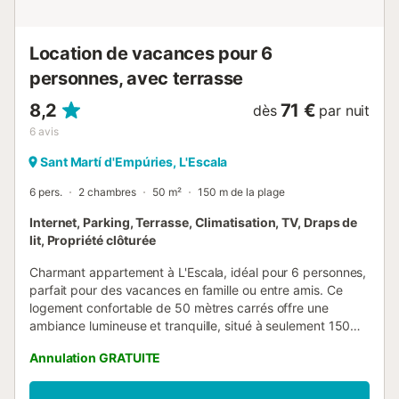
à régler sur place : . Caution (remboursable) : 250 € par
réservation . Nettoyage final : 100 € par réservation . Frais
de réservation : 1...
Location de vacances pour 6
personnes, avec terrasse
8,2
71 €
dès
par nuit
6
avis
Sant Martí d'Empúries, L'Escala
6 pers.
2 chambres
50 m²
150 m de la plage
Internet, Parking, Terrasse, Climatisation, TV, Draps de
lit, Propriété clôturée
Charmant appartement à L'Escala, idéal pour 6 personnes,
parfait pour des vacances en famille ou entre amis. Ce
logement confortable de 50 mètres carrés offre une
ambiance lumineuse et tranquille, situé à seulement 150
mètres de la plage d'Empuries. L'appartement dispose de
Annulation GRATUITE
deux chambres équipées de 4 lits simples, offrant un
espace confortable et polyvalent pour se reposer. Il
comprend deux salles de bain, l'une avec une baignoire et