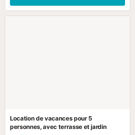
dans toutes les pièces. Petite terrasse 12 m2. Meubles de
terrasse. A disposition: fer à repasser, sèche-cheveux.
Internet (Connexion WIFI, gratuit). Place de parking No
2,29width x 2height. Veuillez noter: TV seulement FR, DE.
HUTG002986 // Reg. Nr.:
ESFCTU000017010000120981000000000000000HUTG-
00286-066...
Location de vacances pour 5
personnes, avec terrasse et jardin