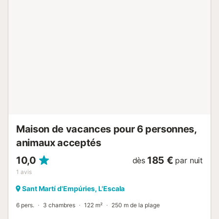
ESFCTU00001701000027008200000000000000HUTG-
002984-043...
Maison de vacances pour 6 personnes,
animaux acceptés
10,0
185 €
dès
par nuit
1
avis
Sant Martí d'Empúries, L'Escala
6 pers.
3 chambres
122 m²
250 m de la plage