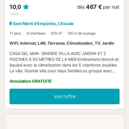
10,0
467 €
dès
par nuit
1
avis
Sant Martí d'Empúries, L'Escala
11 pers.
6 chambres
205 m²
150 m de la plage
WiFi, Internet, LAN, Terrasse, Climatisation, TV, Jardin
CASA DEL MAR- GRANDE VILLA AVEC JARDIN ET 2
PISCINES À 50 METRES DE LA MER Entièrement rénové et
équipé avec la climatisation dans les 5 chambres doubles.
La villa: Grande villa pour deux familles ou groupe avec
plusieurs terrasses autour de la maison et au milieu d'un
Annulation GRATUITE
grand jardin privé avec une plus petite piscine dans le
jardin avant et une grande piscine toute neuve dans le
jardin arrière. Très proche des plages, à seulement 8
Voir l’offre
minutes à pied et 4 minutes à vélo de la plage d'Empureis.
La villa a deux étages reliés par un petit escalier intérieur
mais chacun équipé indépendamment. Le prix comprend
le wifi et la télévision par satellite avec toutes les chaînes.
Au premier étage se trouve une grande cuisine bien
équipée avec lave-vaisselle et four micro-ondes. Deux