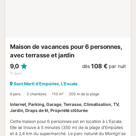
prix n´inclut pas : les draps, serviettes de douche et celles
de cuisine. *La taxe de séjour doit être payée à votre
arrivée à l´agence (elle n'est pas incluse dans le
prix).*Caution de 400 € par pré-autorisation par carte Ce
logement est diffusé par un professionnel. Sauf mention
contraire, les prestations, telles que mé...
Maison de vacances pour 6 personnes,
avec terrasse et jardin
9,0
108 €
dès
par nuit
11
avis
Sant Martí d'Empúries, L'Escala
6 pers.
2 chambres
110 m²
200 m de la plage
Internet, Parking, Garage, Terrasse, Climatisation, TV,
Jardin, Draps de lit, Propriété clôturée
Cette maison pour 6 personnes est en location à L’Escala.
Elle se trouve à 5 minutes (350 m) de la plage d'Empúries
et à 2,4 km du supermarché. Le parc naturel du Montgrí se