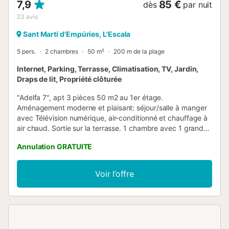
7,9
85 €
dès
par nuit
23
avis
Sant Martí d'Empúries, L'Escala
5 pers.
2 chambres
50 m²
200 m de la plage
Internet, Parking, Terrasse, Climatisation, TV, Jardin,
Draps de lit, Propriété clôturée
"Adelfa 7", apt 3 pièces 50 m2 au 1er étage.
Aménagement moderne et plaisant: séjour/salle à manger
avec Télévision numérique, air-conditionné et chauffage à
air chaud. Sortie sur la terrasse. 1 chambre avec 1 grand-lit
(150 cm, longueur 190 cm). Sortie sur la terrasse. 1
Annulation GRATUITE
chambre avec 1 grand-lit (150 cm, longueur 190 cm).
Petite cuisine (2 plaques vitrocéramiques, grille-pain,
bouilloire électrique, micro-ondes, cafetière électrique).
Voir l’offre
Douche, WC séparé. Air-conditionné. Chauffage pas dans
toutes les pièces. Terrasse 14 m2, couverte. Meubles de
terrasse. A disposition: fer à repasser. Internet (Connexion
WIFI, gratuit). Place de parking No 7 (couvert). Veuillez
noter: logement non-fumeur. TV seulement ES. Sans