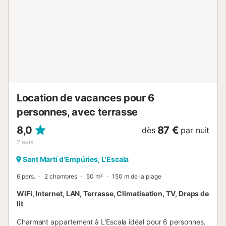
jardin en forme de « L » entoure une partie de la maison, dès
l’entrée de la maison vers les chambres. Dimensions des lits:
Mariage (2): 150x190 Individuel (2): 90x190 Remarque
Parking:Il y a une zone exclusive de parking gratuit pour les
résidents de Sant Martí d'Empúries à l'entrée du centre-...
Location de vacances pour 6
personnes, avec terrasse
8,0
87 €
dès
par nuit
2
avis
Sant Martí d'Empúries, L'Escala
6 pers.
2 chambres
50 m²
150 m de la plage
WiFi, Internet, LAN, Terrasse, Climatisation, TV, Draps de
lit
Charmant appartement à L'Escala idéal pour 6 personnes,