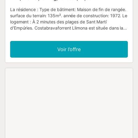
La résidence : Type de bâtiment: Maison de fin de rangée.
surface du terrain: 135m². année de construction: 1972. Le
logement : À 2 minutes des plages de Sant Martí
d'Empúries. Costabravaforrent Llimona est située dans la
ville de San Martí, derrière la place de l'église et des
restaurants. Costabravaforrent Llimona est une maison
belle et pratique, à 100 mètres de la plage, avec un
Voir l’offre
excellent emplacement dans le centre de Sant Martí
d'Empúries, derrière la place de l'église, avec vue sur la
promenade d’Empuries, les plages et le site archéologique.
Llimona est une construction de 1972, récemment
restaurée, sur un terrain de 135m². La maison a une
surface totale de 150m² répartie sur deux niveaux, avec
une capacité maximale de 6 personnes. Équipée d’un
jardin, une terrasse couverte avec vue et d’une terrasse
ensoleillée. Au rez-de-chaussée, trois chambres, une salle
de bains et dressing et une salle de bains. Le premier
étage est composé d’un salon, une terrasse couverte avec
vues et la cuisine. Au deuxième étage se trouvent une salle
ouverte, une salle de bains et une terrasse ensoleillée.
Toutes les chambres sont extérieures et lumineuses.