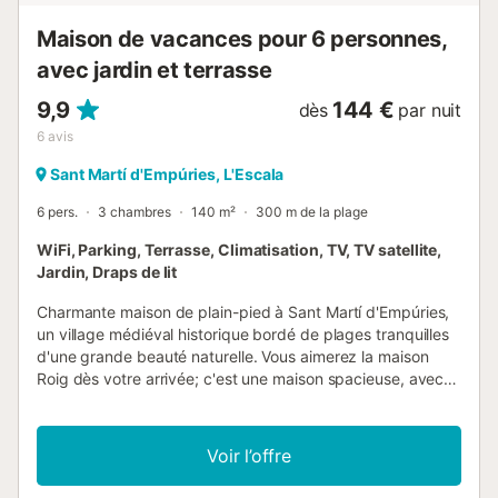
Maison de vacances pour 6 personnes,
avec jardin et terrasse
9,9
144 €
dès
par nuit
6
avis
Sant Martí d'Empúries, L'Escala
6 pers.
3 chambres
140 m²
300 m de la plage
WiFi, Parking, Terrasse, Climatisation, TV, TV satellite,
Jardin, Draps de lit
Charmante maison de plain-pied à Sant Martí d'Empúries,
un village médiéval historique bordé de plages tranquilles
d'une grande beauté naturelle. Vous aimerez la maison
Roig dès votre arrivée; c'est une maison spacieuse, avec
de grandes ouvertures qui apportent beaucoup de
lumière.Elle est décorée avec goût pour que vous vous
sentiez comme chez vous pendant vos vacances.Depuis
Voir l’offre
l'entrée principale , nous sommes accueillis par un grand
espace ouvert où coexistent le salon et la salle à manger.