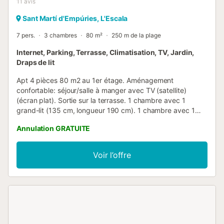
11
avis
Sant Martí d'Empúries, L'Escala
7 pers.
3 chambres
80 m²
250 m de la plage
Internet, Parking, Terrasse, Climatisation, TV, Jardin,
Draps de lit
Apt 4 pièces 80 m2 au 1er étage. Aménagement
confortable: séjour/salle à manger avec TV (satellite)
(écran plat). Sortie sur la terrasse. 1 chambre avec 1
grand-lit (135 cm, longueur 190 cm). 1 chambre avec 1
grand-lit (160 cm, longueur 190 cm), lavabo. 1 chambre
Annulation GRATUITE
avec 1 x 2 lits superposés (80 cm, longueur 190 cm), 1
grand-lit (160 cm, longueur 200 cm). Sortie sur la terrasse.
Cuisine (four, 4 plaques vitrocéramiques, grille-pain,
Voir l’offre
bouilloire électrique, cafetière électrique). 2 douches/WC.
Chauffage électrique, air-conditionné. Terrasse 10 m2,
couverte terrasse 9 m2, couverte. Meubles de terrasse. A
disposition: lave-linge, fer à repasser, sèche-cheveux.
Internet (Connexion WIFI, gratuit). Place de parking,
hauteur 276 cm, largeur 460 cm. Veuillez noter: TV
seulement FR, DE. HUTG002984 // Reg. Nr.: