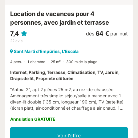
Location de vacances pour 4
personnes, avec jardin et terrasse
7,4
64 €
dès
par nuit
22
avis
Sant Martí d'Empúries, L'Escala
4 pers.
1 chambre
25 m²
300 m de la plage
Internet, Parking, Terrasse, Climatisation, TV, Jardin,
Draps de lit, Propriété clôturée
"Anfora 2", apt 2 pièces 25 m2, au rez-de-chaussée.
Aménagement très simple: séjour/salle à manger avec 1
divan-lit double (135 cm, longueur 190 cm), TV (satellite)
(écran plat), air-conditionné et chauffage à air chaud. 1
chambre avec 1 grand-lit (160 cm, longueur 190 cm). Coin
Annulation GRATUITE
cuisine (4 plaques vitrocéramiques, grille-pain, bouilloire
électrique, micro-ondes, cafetière électrique). Douche/WC.
Air-conditionné, chauffe eau (59 litres). Chauffage pas
Voir l’offre