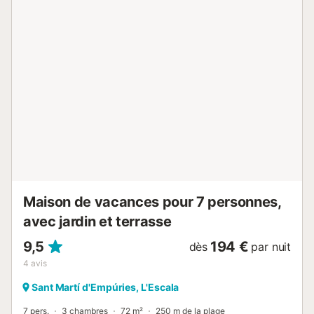
chambres, une chambre simple, deux salles de bains avec
WC. et Grande terrasse ouverte avec barbecue qui mène
directement au jardin par un escalier extérieur. Un grand
salon avec climatisation et TV satellite grand écran avec
coin repas. Au rez-de-chaussée qui vient d'être rénové, se
trouvent une cuisine neuve bien équipée avec lave-linge et
sèche-linge, une salle d'eau avec WC, trois chambres (2
avec un lit double, 1 avec deux lits) avec accès au jardin et
terrasse dont une avec grand écran de télévision par
satellite. Une grande table sur la terrasse couverte. Autour
de la maison se trouvent plusieurs terrasses av...
Maison de vacances pour 7 personnes,
avec jardin et terrasse
9,5
194 €
dès
par nuit
4
avis
Sant Martí d'Empúries, L'Escala
7 pers.
3 chambres
72 m²
250 m de la plage