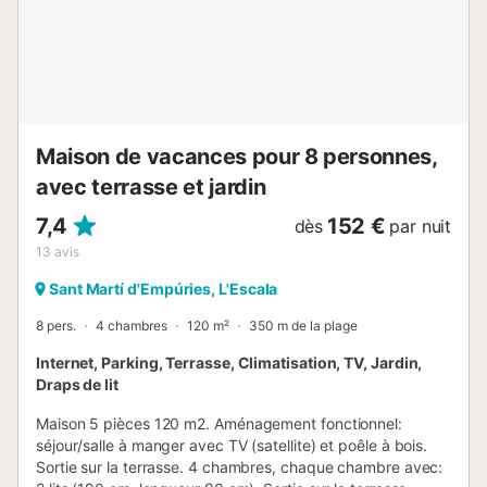
emblématiques d'Empúries, la maison Primavera est
l'endroit idéal pour se déconnecter et profiter de la
tranquillité de la Costa Brava. Votre escapade parfaite
vous attend ! *Climatisation incluse (Située dans la salle à
manger...
Maison de vacances pour 8 personnes,
avec terrasse et jardin
7,4
152 €
dès
par nuit
13
avis
Sant Martí d'Empúries, L'Escala
8 pers.
4 chambres
120 m²
350 m de la plage
Internet, Parking, Terrasse, Climatisation, TV, Jardin,
Draps de lit
Maison 5 pièces 120 m2. Aménagement fonctionnel:
séjour/salle à manger avec TV (satellite) et poêle à bois.
Sortie sur la terrasse. 4 chambres, chaque chambre avec: