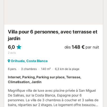
inoubliables en bord de mer. 2 places de parking sont
disponibles sur la propriété et un parking gratuit est
disponible sur la propriété. Les animaux domestiques et
les fumeurs ne sont pas autorisés. Cette propriété dispose
de directives pour aider les hôtes à trier correctement les
déchets. De...
Villa pour 6 personnes, avec terrasse et
jardin
6,0
148 €
dès
par nuit
2
avis
Orihuela, Costa Blanca
6 pers.
3 chambres
140 m²
6,3 km de la plage
Internet, Parking, Parking sur place, Terrasse,
Climatisation, Jardin
Magnifique villa de luxe avec piscine privée à San Miguel
De Salinas, sur la Costa Blanca, Espagne pour 6
personnes. La villa de 3 chambres à coucher et 3 salles de
bains, réparties sur 2 étages. Le logement offre beaucoup