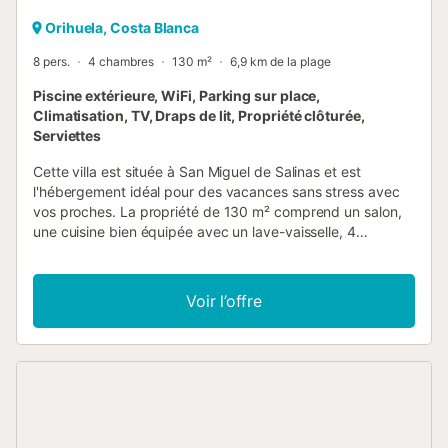
Orihuela, Costa Blanca
8 pers.
4 chambres
130 m²
6,9 km de la plage
Piscine extérieure, WiFi, Parking sur place,
Climatisation, TV, Draps de lit, Propriété clôturée,
Serviettes
Cette villa est située à San Miguel de Salinas et est
l'hébergement idéal pour des vacances sans stress avec
vos proches. La propriété de 130 m² comprend un salon,
une cuisine bien équipée avec un lave-vaisselle, 4
chambres et 2 salles de bains et peut donc accueillir 8
personnes. Les équipements supplémentaires
comprennent le Wi-Fi, la climatisation, le chauffage, un
Voir l’offre
lave-linge, un lecteur DVD, une console de jeux ainsi que la
télévision par satellite et par câble. Un lit bébé et une
chaise haute sont également disponibles moyennant des
frais. Le point fort de cet hébergement est son espace
extérieur privé avec une piscine, une terrasse plein air et
un barbecue. Une place de parking est disponible sur la
propriété. Un parking gratuit disponible dans la rue. Les