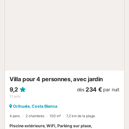
animaux domestiques ne sont pas autorisés. La propriété a
des portes larges. Les fêtes ne sont pas autorisées. Cette
propriété a des règles de recyclage, de plus amples
informations sont fournies sur place....
Villa pour 4 personnes, avec jardin
9,2
234 €
dès
par nuit
11
avis
Orihuela, Costa Blanca
4 pers.
2 chambres
100 m²
7,2 km de la plage
Piscine extérieure, WiFi, Parking sur place,