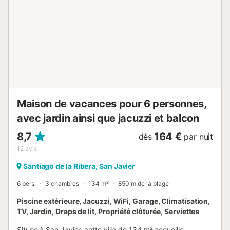
DANS LE PRIX Equipement complet (draps et serviettes),
eau, gaz et électricité, ménage (hors cuisine) tous les 8
jours, changement de vêtements tous les 4 jours et
utilisation de la piscine. Climatisation. Wifi. ANIMAUX: Oui,
sur demande et avec un supplément de 50 € / séjour
(paiement direct à la réception)....
Maison de vacances pour 6 personnes,
avec jardin ainsi que jacuzzi et balcon
8,7
164 €
dès
par nuit
12
avis
Santiago de la Ribera, San Javier
6 pers.
3 chambres
134 m²
850 m de la plage
Piscine extérieure, Jacuzzi, WiFi, Garage, Climatisation,
TV, Jardin, Draps de lit, Propriété clôturée, Serviettes
Située à San Javier, cette villa de 134 m² accueille