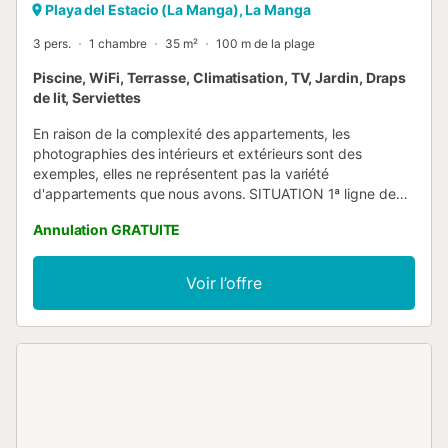
Playa del Estacio (La Manga), La Manga
3 pers.
1 chambre
35 m²
100 m de la plage
Piscine, WiFi, Terrasse, Climatisation, TV, Jardin, Draps
de lit, Serviettes
En raison de la complexité des appartements, les
photographies des intérieurs et extérieurs sont des
exemples, elles ne représentent pas la variété
d'appartements que nous avons. SITUATION 1ª ligne de
plage méditerranéenne, à quelques mètres de la Mar
Annulation GRATUITE
Menor, au km. 11 de La Manga et 0,5 kms. de la zone
commerciale de la marina Tomás Maestre. Inauguré en
2007. COMPOSITION Ils sont de type A: séjour avec lit
Voir l’offre
d'appoint, 1 chambre double, cuisine séparée, salle de
bains et terrasse. Avec TV, lave-linge, micro-ondes,
climatisation et lave-vaisselle. Coffre-fort (paiement
optionnel à la réception). Wifi. AGRÉMENTS Ascenseur,
jardin, piscine pour adultes / enfants et parking selon
disponibilité à 7 € / jour (paiement à la réception). 1 Km.
Centre commercial avec toutes sortes de services:
magasins, restaurants, supermarchés, etc ... INCLUS