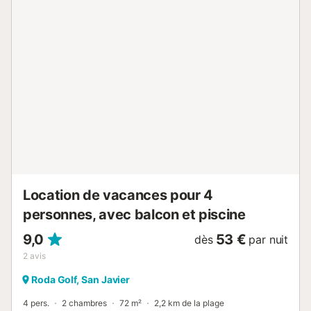
tennis, un lit bébé et une chaise haute. Le chauffage est
disponible pour les séjours d'hiver. La magnifique terrasse
sur le toit offre une vue panoramique sur le canal de
Veneziola et la mer Méditerranée. La villa est adaptée aux
enfants et sécurisée, ce qui la rend idéale pour les familles
de tous âges. Emplacement privilégié et commodités à
proximité Située à La Manga, à quelques pas des
restaurants, des boutiques et d'un fantastique bar de
plage. Excellent service de bus à seulement 500 m, avec
des fréquences élevées en haute saison et de bonnes
connexions en basse saison. Caractéristiques principales
:...
Location de vacances pour 4
personnes, avec balcon et piscine
9,0
53 €
dès
par nuit
2
avis
Roda Golf, San Javier
4 pers.
2 chambres
72 m²
2,2 km de la plage