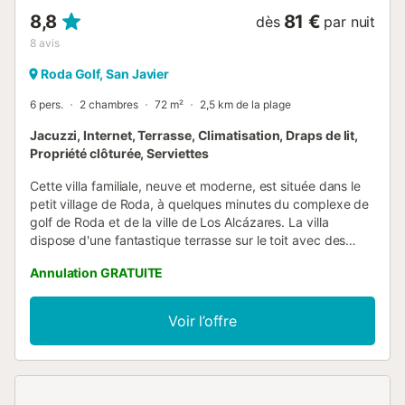
8,8
81 €
dès
par nuit
8
avis
Roda Golf, San Javier
6 pers.
2 chambres
72 m²
2,5 km de la plage
Jacuzzi, Internet, Terrasse, Climatisation, Draps de lit,
Propriété clôturée, Serviettes
Cette villa familiale, neuve et moderne, est située dans le
petit village de Roda, à quelques minutes du complexe de
golf de Roda et de la ville de Los Alcázares. La villa
dispose d'une fantastique terrasse sur le toit avec des
canapés d'extérieur, des chaises longues, une table et des
Annulation GRATUITE
chaises pour manger dehors, ainsi qu'un jacuzzi et un
parasol. La villa comprend deux chambres et deux salles
de bains avec des portes-fenêtres donnant sur le patio
Voir l’offre
arrière. Il y a un grand salon avec un canapé-lit, des
fauteuils et une grande télévision à écran plat donnant sur
le patio avant et la piscine. La cuisine est entièrement
équipée et est décloisonnée, vous permettant de cuisiner
et de recevoir en même temps. À l'avant de la maison,