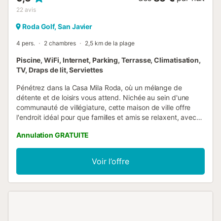
22
avis
Roda Golf, San Javier
4 pers.
2 chambres
2,5 km de la plage
Piscine, WiFi, Internet, Parking, Terrasse, Climatisation,
TV, Draps de lit, Serviettes
Pénétrez dans la Casa Mila Roda, où un mélange de
détente et de loisirs vous attend. Nichée au sein d'une
communauté de villégiature, cette maison de ville offre
l'endroit idéal pour que familles et amis se relaxent, avec
une vue sur balcon donnant sur une piscine commune
Annulation GRATUITE
étincelante. 🛏️ Cette charmante retraite dispose de deux
chambres : l'une avec un luxueux lit king-size et un
ravissant balcon à la française, idéal pour les soirées
Voir l’offre
douces. La seconde chambre abrite deux lits jumeaux. Les
deux chambres sont équipées de télévisions pour votre
divertissement privé. 🛁 Deux salles de bains bien
aménagées sont à votre disposition. Le rez-de-chaussée
présente une douche à l'italienne pratique et des
équipements modernes, tandis que la salle de bain du