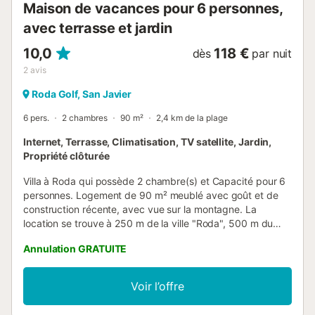
Maison de vacances pour 6 personnes,
avec terrasse et jardin
10,0
118 €
dès
par nuit
2
avis
Roda Golf, San Javier
6 pers.
2 chambres
90 m²
2,4 km de la plage
Internet, Terrasse, Climatisation, TV satellite, Jardin,
Propriété clôturée
Villa à Roda qui possède 2 chambre(s) et Capacité pour 6
personnes. Logement de 90 m² meublé avec goût et de
construction récente, avec vue sur la montagne. La
location se trouve à 250 m de la ville "Roda", 500 m du
super-marché, 500 m du restaurant, 1 km du domaine de
Annulation GRATUITE
Golf "Roda Golf", 3 km de la plage de sable "Playa
Narejos", 30 km de l'aéroport "Murcia", 60 km de
l'aéroport "Alicante" et il est situé dans une zone idéale
Voir l’offre
pour familles zone et près de la mer. Elle dispose de jardin,
mobilier de jardin, clôture, 70 m² de terrasse, lave-linge,