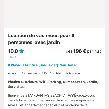
comme présent. Sauf indication de borne de charge
électrique présente dans le logement, la recharge des
véhicules électriques est interdite....
Location de vacances pour 6
personnes, avec jardin
10,0
196 €
dès
par nuit
1
avis
Playa La Puntica (San Javier), San Javier
6 pers.
3 chambres
190 m²
100 m de la plage
Piscine extérieure, WiFi, Parking, Climatisation, Jardin,
Serviettes
Bienvenue à MARGARITAS BEACH 21 🏝️🍹Évadez-vous
vers le luxe côtier ! Bienvenue dans votre escapade de
rêve ! Cet appartement spacieux et moderne de 3