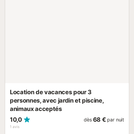
vous trouverez l'espace piscine où vous pourrez vous
asseoir et vous détendre. Le parcours de golf de Roda se
trouve à seulement 5 minutes en voiture et n'est qu'un des
22 parcours de la région de Murcie, tous accessibles en
voiture. Roda est un petit village juste à l'extérieur de Los
Alcázares, avec une excellente ambiance familiale, et il
propose quelques restaurants et bars pour profiter d'un
dîner ou de tapas le midi. À seulement 5 minutes, vous
trouverez Los Alcázares, qui propose des restaurants de
toutes les nations, y compris chinois, indiens, espagnols,
français, anglais, pour n'en nommer que quelques-uns. Los
Alcázares possède un grand marché ouv...
Location de vacances pour 3
personnes, avec jardin et piscine,
animaux acceptés
10,0
68 €
dès
par nuit
1
avis