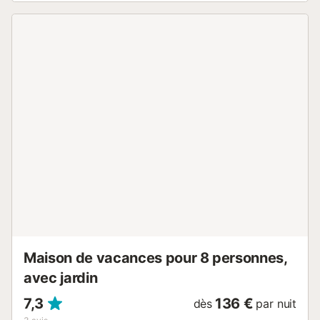
barbecue, fer à repasser, accès internet (wifi), chauffage
central, climatisation dans tout le logement, piscine privée,
piscine chauffée privée, 1 Télévision, tv satellite (Langues:
Espagnol, Anglais, Allemand, Hollandais, Français, Russe,
Suédois, Norvégien). La cuisine américaine, Électrique, est
équipée avec réfrigérateur, micro-ondes, four, congélateur,
lave-vaisselle, vaisselle/couverts, ustensiles/cuisine,
cafetière, grille pain, bouilloire et presse-agrumes.
CAMILLA...
Maison de vacances pour 8 personnes,
avec jardin
7,3
136 €
dès
par nuit