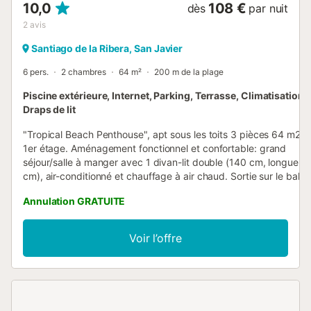
10,0
108 €
dès
par nuit
2
avis
Santiago de la Ribera, San Javier
6 pers.
2 chambres
64 m²
200 m de la plage
Piscine extérieure, Internet, Parking, Terrasse, Climatisation,
Draps de lit
"Tropical Beach Penthouse", apt sous les toits 3 pièces 64 m2 a
1er étage. Aménagement fonctionnel et confortable: grand
séjour/salle à manger avec 1 divan-lit double (140 cm, longueur
cm), air-conditionné et chauffage à air chaud. Sortie sur le balco
chambre avec 1 grand-lit (150 cm, longueur 190 cm), douche/
Annulation GRATUITE
air-conditionné et chauffage à air chaud. 1 chambre avec 1 grand
(150 cm, longueur 190 cm), air-conditionné et chauffage à air
chaud. Cuisine ouverte (four, lave-vaisselle, 4 plaques
Voir l’offre
vitrocéramiques, bouilloire électrique, micro-ondes, congélateur,
cafetière électrique). Douche/WC. Balcon, grande terrasse 80 m
Meubles de terrasse, chaises longues. Vue sur la localité. A
disposition: lave-linge, fer à repasser, chaise haute pour enfant, l
bébé jusqu'à 2 ans, sèche-cheveux. Internet (Connexion WIFI,