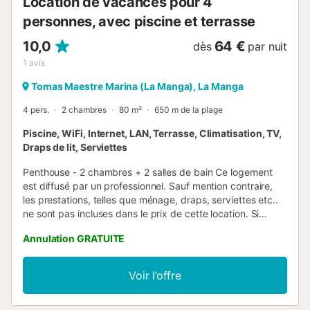
Location de vacances pour 4
personnes, avec piscine et terrasse
10,0
64 €
dès
par nuit
1
avis
Tomas Maestre Marina (La Manga), La Manga
4 pers.
2 chambres
80 m²
650 m de la plage
Piscine, WiFi, Internet, LAN, Terrasse, Climatisation, TV,
Draps de lit, Serviettes
Penthouse - 2 chambres + 2 salles de bain Ce logement
est diffusé par un professionnel. Sauf mention contraire,
les prestations, telles que ménage, draps, serviettes etc..
ne sont pas incluses dans le prix de cette location. Si
animaux de compagnie admis (indiqué dans annonce), un
Annulation GRATUITE
supplément peut s'appliquer. Seuls les équipements
mentionnés spécifiquement dans cette annonce sont
présents. Un équipement non indiqué n'est pas considéré
Voir l’offre
comme présent. Sauf indication de borne de charge
électrique présente dans le logement, la recharge des