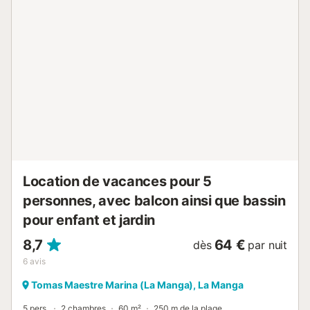
gratuit). Veuillez noter: adapté(e) aux familles. Logement non-
fumeur. Sans ascenseur. Cuisine extérieure, douche extérieure e
WC extérieurs sur le toit. VV.MU.4442-1 // Reg. Nr.:
ESFCTU0000300320008092230000000000000000VV/MU/4
10...
Location de vacances pour 5
personnes, avec balcon ainsi que bassin
pour enfant et jardin
8,7
64 €
dès
par nuit
6
avis
Tomas Maestre Marina (La Manga), La Manga
5 pers.
2 chambres
60 m²
250 m de la plage