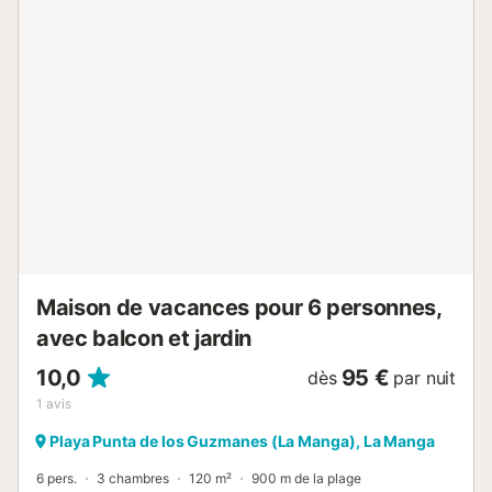
premier étage offre une combinaison classique de
baignoire et de douche à effet pluie, répondant à toutes
les préférences. 🍳 Profitez de la préparation de vos repas
dans une cuisine entièrement équipée. Dotée d'un
réfrigérateur/congélateur, d'un lave-vaisselle et d'un micro-
ondes, elle répond à tous vos besoins culinaires. 🛋️
L'espace de vie aéré est parfait pour les repas et la
détente, avec une table quatre couverts et une télévision
prête pour le divertissement. Sortez sur le patio au bord de
la piscine, complet avec meubles de salle à manger et
chaises longues dédiés à votre usage exclusif. 🧺 Les
essentiels tels que le linge ...
Maison de vacances pour 6 personnes,
avec balcon et jardin
10,0
95 €
dès
par nuit
1
avis
Playa Punta de los Guzmanes (La Manga), La Manga
6 pers.
3 chambres
120 m²
900 m de la plage