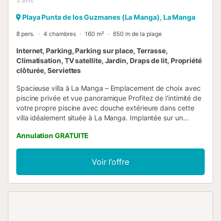
3
avis
Playa Punta de los Guzmanes (La Manga), La Manga
8 pers.
4 chambres
160 m²
650 m de la plage
Internet, Parking, Parking sur place, Terrasse,
Climatisation, TV satellite, Jardin, Draps de lit, Propriété
clôturée, Serviettes
Spacieuse villa à La Manga – Emplacement de choix avec
piscine privée et vue panoramique Profitez de l'intimité de
votre propre piscine avec douche extérieure dans cette
villa idéalement située à La Manga. Implantée sur un
terrain de 645 m², la maison offre 160 m² d'espace de vie
Annulation GRATUITE
plus une terrasse couverte de 30 m² – parfaite pour se
détendre en plein air. À l'intérieur, la villa dispose de 4
chambres, 2 salles de bains et une cuisine entièrement
Voir l’offre
équipée avec lave-vaisselle et lave-linge. Pour votre
confort, les draps, les serviettes, un sèche-cheveux et la
climatisation dans toutes les chambres sont inclus. Restez
diverti avec une Smart TV offrant des chaînes
internationales, y compris britanniques, et le WiFi gratuit.
Pour les familles, la propriété comprend 4 raquettes de