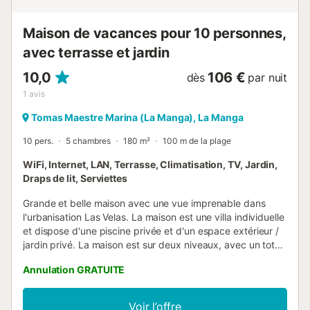
Maison de vacances pour 10 personnes,
avec terrasse et jardin
10,0
106 €
dès
par nuit
1
avis
Tomas Maestre Marina (La Manga), La Manga
10 pers.
5 chambres
180 m²
100 m de la plage
WiFi, Internet, LAN, Terrasse, Climatisation, TV, Jardin,
Draps de lit, Serviettes
Grande et belle maison avec une vue imprenable dans
l'urbanisation Las Velas. La maison est une villa individuelle
et dispose d'une piscine privée et d'un espace extérieur /
jardin privé. La maison est sur deux niveaux, avec un total
de 5 chambres et 4 salles de bains. Superbes vues sur la
Annulation GRATUITE
mer Méditerranée et à seulement 90 mètres de la
magnifique plage méditerranéenne. Le salon en bas
comprend un coin canapé avec télévision et lecteur DVD,
Voir l’offre