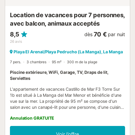
Location de vacances pour 7 personnes,
avec balcon, animaux acceptés
8,5
70 €
dès
par nuit
26
avis
Playa El Arenal/Playa Pedrucho (La Manga), La Manga
7 pers.
3 chambres
95 m²
300 m de la plage
Piscine extérieure, WiFi, Garage, TV, Draps de lit,
Serviettes
L'appartement de vacances Castillo de Mar F3 Torre Sur
1b est situé à La Manga del Mar Menor et bénéficie d'une
vue sur la mer. La propriété de 95 m² se compose d'un
salon avec un canapé-lit pour une personne, d'une cuisine
bien équipée, de 3 chambres et de 2 salles de bains et
Annulation GRATUITE
peut donc accueillir 7 personnes. Les équipements
supplémentaires comprennent un Wi-Fi haut débit
(permettant les appels vidéo), une télévision ainsi qu'une
Voir l’offre