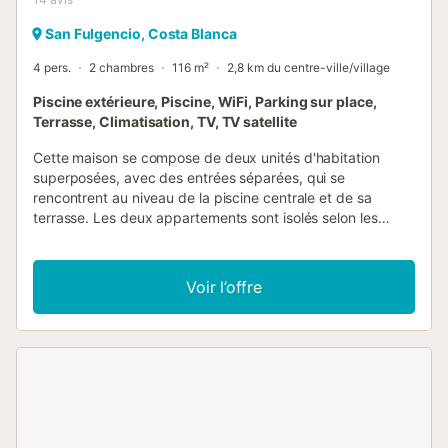
San Fulgencio, Costa Blanca
4 pers.
2 chambres
116 m²
2,8 km du centre-ville/village
Piscine extérieure, Piscine, WiFi, Parking sur place,
Terrasse, Climatisation, TV, TV satellite
Cette maison se compose de deux unités d'habitation
superposées, avec des entrées séparées, qui se
rencontrent au niveau de la piscine centrale et de sa
terrasse. Les deux appartements sont isolés selon les
normes allemandes et sont donc équipés pour l'hiver et le
soleil. La maison est située au centre, près des
supermarchés, des banques et des restaurants. Ceux qui
Voir l’offre
souhaitent renoncer à leur voiture peuvent prendre la
navette pour se rendre à la plage. Les produits locaux frais
et bon marché sont disponibles le jeudi et le dimanche sur
la place du marché devant la maison. Info : Même si votre
compagnon à quatre pattes est le bienvenu dans cette
maison de vacances, nous vous prions de ne pas le laisser
se rafraîchir dans la piscine !...