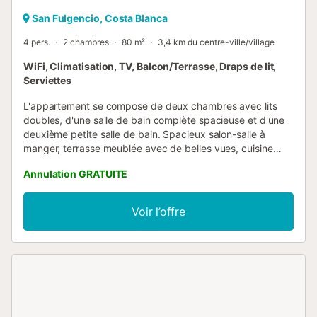
San Fulgencio, Costa Blanca
4 pers.
2 chambres
80 m²
3,4 km du centre-ville/village
WiFi, Climatisation, TV, Balcon/Terrasse, Draps de lit,
Serviettes
L'appartement se compose de deux chambres avec lits
doubles, d'une salle de bain complète spacieuse et d'une
deuxième petite salle de bain. Spacieux salon-salle à
manger, terrasse meublée avec de belles vues, cuisine
moderne et indépendante, mobilier de haute qualité, avec
Annulation GRATUITE
îlot de travail, comptoirs en granit. A l'intérieur, sols en
marbre. fenêtres à double vitrage, volets et moustiquaires.
Équipement de qualité. Vous trouverez tout ce dont vous
Voir l’offre
avez besoin pour un séjour confortable et agréable. C'est
un appartement exquis, soigneusement décoré,
ventilateurs de plafond qui fournissent de l'air frais et sain.
Chauffage central. Grande terrasse sur le toit-solarium,
avec de magnifiques vues panoramiques et intimité. Au
sous-sol, il y a une pièce équipée d'une machine à laver,
d'un sèche-linge, d'un système de repassage, d'une