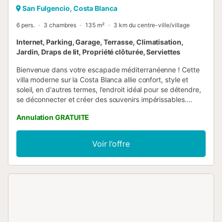
San Fulgencio, Costa Blanca
6 pers.
3 chambres
135 m²
3 km du centre-ville/village
Internet, Parking, Garage, Terrasse, Climatisation,
Jardin, Draps de lit, Propriété clôturée, Serviettes
Bienvenue dans votre escapade méditerranéenne ! Cette
villa moderne sur la Costa Blanca allie confort, style et
soleil, en d'autres termes, l'endroit idéal pour se détendre,
se déconnecter et créer des souvenirs impérissables.
Idéale pour les familles, les couples ou les amis, cette villa
Annulation GRATUITE
est conçue pour une vie facile, offrant une piscine privée
éclairée, une terrasse ensoleillée et des intérieurs lumineux
et soigneusement aménagés qui vous invitent à la détente
Voir l’offre
dès votre arrivée. À l'intérieur, le salon spacieux comprend
un refroidisseur de vin intégré, un détail charmant pour des
soirées décontractées au bord de la piscine. La cuisine
entièrement équipée rend la préparation des repas simple,
que vous prépariez un petit-déjeuner rapide ou un dîner
paisible. Chaque chambre est lumineuse et spacieuse,
avec deux chambres situées à l'étage supérieur offrant
des terrasses privées et une climatisation contrôlée