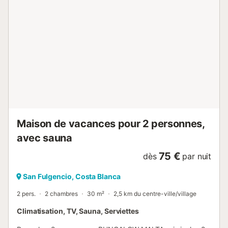
individuellement pour un confort personnalisé. Le
stationnement peut se faire dans le garage ou sur le
parking privé. À l'extérieur, la villa est équipée de
nombreux sièges et de deux confortables chaises longues,
parfaites pour prendre le soleil ou lire à l'ombre. Le jardin
aménagé et le coin salon couvert créent l'endroit idéal pour
profiter des longues journées d'été ou des soirées
tranquilles sous les étoiles. Située dans un quartier
résidentiel calme, à seulement 4,5 km...
Maison de vacances pour 2 personnes,
avec sauna
75 €
dès
par nuit
San Fulgencio, Costa Blanca
2 pers.
2 chambres
30 m²
2,5 km du centre-ville/village
Climatisation, TV, Sauna, Serviettes