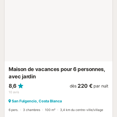
atmosphère raffinée propice à la détente. Chambres
d'inspiration espagnole et mauresque - Chambre
Principale : Deux lits jumeaux premium (90x200 cm) réunis
pour créer un grand lit king size somptueux. - Deuxième
Chambre : Un lit simple confortable (90x200 cm). - Linge
de lit et serviettes de toilette de haute qualité fournis. -
Ventilateurs de plafond modernes dans les deux
chambres. - Une nouvelle unité puissante de
climatisation/chauffage dans le salon assure un confort
toute l'année. Le Salon Flamenco - Canapé-lit élégant taille
double. - Télévision intelligente de 65 pouces avec
chaînes espagnoles. - Accès aux applications de
streaming (utilisez vos comptes personnels). ...
Maison de vacances pour 6 personnes,
avec jardin
8,6
220 €
dès
par nuit
10
avis
San Fulgencio, Costa Blanca
6 pers.
3 chambres
100 m²
3,4 km du centre-ville/village