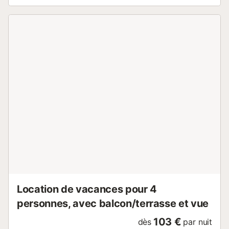
La maison convient idéalement pour 3 adultes et 1 enfant
ou 2 adultes et 2 enfants, un lit parapluie étant fourni pour
un enfant. Un couchage d'appoint sur le canapé du salon
est possible pour de courts séjours. Un lit bébé est à
disposition. Beaucoup d’espace de rangement dans les
armoires. Serviettes, y compris pour la plage, chaises
longues et parasol sont à votre disposition. La cuisine est
équipée d’une cuisinière, d’un four, d’un chauffe-eau et
d’un lave-linge. Pour les périodes plus fraîches, des
radiateurs électriques sont disponibles. La maison
comprend 2 chambres, un salon, une salle de bain, une
terrasse couverte et un espace extérieur privé. Wi-Fi haut
débit, télévision, cafetière et chaise haute sont disponibles.
Un parking dans la rue ainsi qu’une place partagée sont à
disposition. L’accès se fait par self check-in. Grâce à
l’emplac...
Location de vacances pour 4
personnes, avec balcon/terrasse et vue
103 €
dès
par nuit