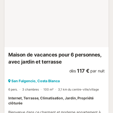
cigarette et les fêtes ne sont pas autorisés....
Maison de vacances pour 6 personnes,
avec jardin et terrasse
117 €
dès
par nuit
San Fulgencio, Costa Blanca
6 pers.
3 chambres
100 m²
3,1 km du centre-ville/village
Internet, Terrasse, Climatisation, Jardin, Propriété
clôturée
Bienvenue dans ce charmant et moderne appartement à