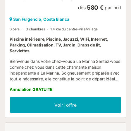
580 €
dès
par nuit
San Fulgencio, Costa Blanca
6 pers.
3 chambres
1,4 km du centre-ville/village
Piscine intérieure, Piscine, Jacuzzi, WiFi, Internet,
Parking, Climatisation, TV, Jardin, Draps de lit,
Serviettes
Bienvenue dans votre chez-vous à La Marina Sentez-vous
comme chez vous dans cette charmante maison
indépendante à La Marina. Soigneusement préparée avec
tout le nécessaire, elle constitue le point de départ idéal
pour les familles ou les groupes souhaitant se détendre et
Annulation GRATUITE
explorer les environs. Couchages – Capacité d'accueil : 6
personnes - 3 chambres, chacune avec un lit double -
Linge de lit frais fourni pour des nuits reposantes Salles de
Voir l’offre
bain 3 salles de bain modernes, chacune comprenant : -
Douche à l'italienne - Toilettes et lavabo - Serviettes
fournies pour la piscine, la salle de bain et la cuisine
Cuisine et salle à manger Cuisine entièrement équipée