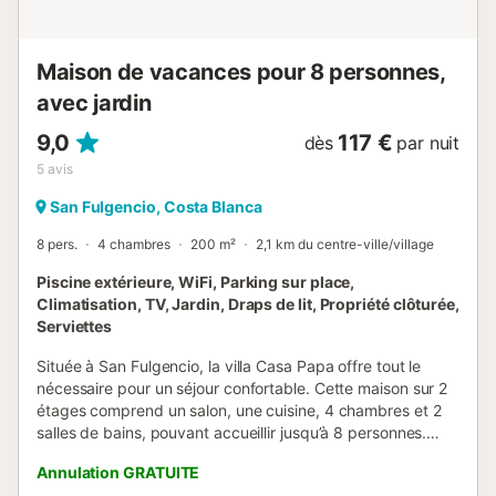
profiter de repas en plein air, prendre le soleil ou
simplement vous détendre dans le confort de votre propre
espace ext...
Maison de vacances pour 8 personnes,
avec jardin
9,0
117 €
dès
par nuit
5
avis
San Fulgencio, Costa Blanca
8 pers.
4 chambres
200 m²
2,1 km du centre-ville/village
Piscine extérieure, WiFi, Parking sur place,
Climatisation, TV, Jardin, Draps de lit, Propriété clôturée,
Serviettes
Située à San Fulgencio, la villa Casa Papa offre tout le
nécessaire pour un séjour confortable. Cette maison sur 2
étages comprend un salon, une cuisine, 4 chambres et 2
salles de bains, pouvant accueillir jusqu’à 8 personnes.
Vous profiterez du Wi-Fi haut débit (adapté aux appels
Annulation GRATUITE
vidéo) avec un espace dédié pour le télétravail, d’une