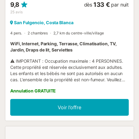
9,8
133 €
dès
par nuit
25
avis
San Fulgencio, Costa Blanca
4 pers.
2 chambres
2,7 km du centre-ville/village
WiFi, Internet, Parking, Terrasse, Climatisation, TV,
Jardin, Draps de lit, Serviettes
⚠️ IMPORTANT : Occupation maximale : 4 PERSONNES.
Cette propriété est réservée exclusivement aux adultes.
Les enfants et les bébés ne sont pas autorisés en aucun
cas. L'ensemble de la propriété est non-fumeur. Veuillez
consulter toutes les règles de la maison avant de réserver.
Annulation GRATUITE
✨ La Marina Oasis — Une Évasion Méditerranéenne
Raffinée pour Adultes Uniquement. La Marina Oasis, une
élégante retraite méditerranéenne nichée dans une
Voir l’offre
verdure luxuriante à San Fulgencio, Alicante. Cette retraite
sereine allie intimité, confort et luxe discret, à quelques
minutes des sables dorés de Playa El Rebollo. Que vous
recherchiez une escapade paisible ou une base élégante
pour explorer la Costa Blanca, cette maison offre une