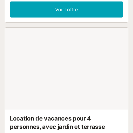
smart TV avec services de streaming, de la climatisation
dans le salon, la salle à manger et toutes les chambres,
Voir l’offre
ainsi que d’un lave-linge. Un lit bébé est aussi à votre
disposition. L’espace extérieur privé comprend une
piscine, un jardin, 2 terrasses ouvertes, 2 terrasses
couvertes, 2 balcons, un barbecue et une douche
extérieure. La propriété se trouve à proximité de la plage.
Une place de parking est disponible sur place. Les
animaux, la cigarette et les fêtes ne sont pas autorisés.
Des consignes pour le tri des déchets sont à votre
disposition sur place. La villa est équipée d’un éclairage à
économie d’énergie....
Location de vacances pour 4
personnes, avec jardin et terrasse