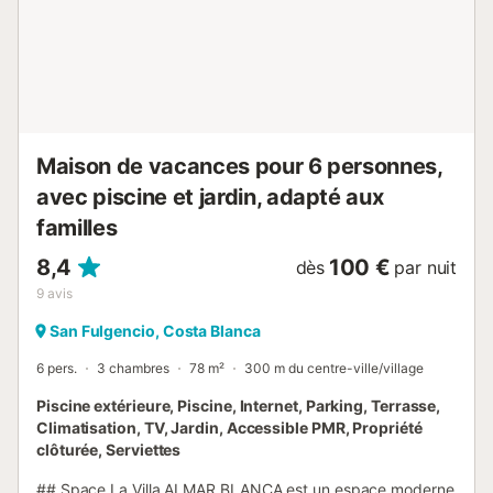
avant l’arrivée. Les changements demandés le jour de
l’arrivée ou après ne peuvent pas être garantis. La
chambre séparée avec salle de bain privée et climatisation
est exclusivement accessible pour les réservations de plus
de 4 personnes, ou sur demande préalable lors de la
réservation. Pour 4 personnes ou moins, vous n’avez...
Maison de vacances pour 6 personnes,
avec piscine et jardin, adapté aux
familles
8,4
100 €
dès
par nuit
9
avis
San Fulgencio, Costa Blanca
6 pers.
3 chambres
78 m²
300 m du centre-ville/village
Piscine extérieure, Piscine, Internet, Parking, Terrasse,
Climatisation, TV, Jardin, Accessible PMR, Propriété
clôturée, Serviettes
## Space La Villa ALMAR BLANCA est un espace moderne