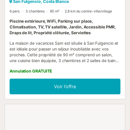
San Fulgencio, Costa Blanca
6 pers.
3 chambres
90 m²
2,8 km du centre-ville/village
Piscine extérieure, WiFi, Parking sur place,
Climatisation, TV, TV satellite, Jardin, Accessible PMR,
Draps de lit, Propriété clôturée, Serviettes
La maison de vacances Sam est située à San Fulgencio et
est idéale pour passer un séjour inoubliable avec vos
proches. Cette propriété de 90 m² comprend un salon,
une cuisine bien équipée, 3 chambres et 2 salles de bains,
pouvant accueillir jusqu'à 5 personnes. Vous bénéficierez
Annulation GRATUITE
également du Wi-Fi, de la télévision, de la climatisation et
d'un lave-linge. Profitez d'une piscine privée extérieure
(ouverte du 1er juin au 30 novembre), d'un jardin et d'une
Voir l’offre
terrasse non couverte. Vous aurez aussi accès à un
espace extérieur partagé avec terrasse couverte. La
maison bénéficie d'un emplacement stratégique, entourée
de supermarchés, de restaurants et de sites touristiques.
La plage se trouve à seulement 5 minutes à pied. Un
parking est disponible sur place ainsi qu'un stationnement
gratuit dans la rue. Les animaux de compagnie, la