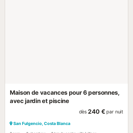
avec tout ce dont vous avez besoin pour cuisiner : -
Réfrigérateur et congélateur - Four et plaque de cuisson -
Micro-ondes - Bouilloire - Laveuse et sécheuse - Ustensiles
de cuisine et vaisselle Divertissement et connectivité -
Télévision pour vos moments de détente - Accès Internet
fiable – idéal pour le streaming ou le travail à distance
Avantages de l'emplacement - Piscine privée de 12 x 6
mètres, cheminée de jardin – le jardin est isolé pour une
intimité maximale – Commerces à 1 minute en voiture -
Plage à 3 km - Marché nocturne à 4 minutes en voiture -
Aéroport d'Alicante à 20 minutes – Elche, la ville des
palmiers, à 15 minutes en voiture – port de plaisance de
Santa Pola à 10 minutes en voiture – la maison est très ...
Maison de vacances pour 6 personnes,
avec jardin et piscine
240 €
dès
par nuit
San Fulgencio, Costa Blanca