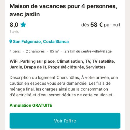
Maison de vacances pour 4 personnes,
avec jardin
8,0
58 €
dès
par nuit
1
avis
San Fulgencio, Costa Blanca
4 pers.
2 chambres
65 m²
2,9 km du centre-ville/village
WiFi, Parking sur place, Climatisation, TV, TV satellite,
Jardin, Draps de lit, Propriété clôturée, Serviettes
Description du logement Chers hôtes, À votre arrivée, une
caution en espèces vous sera demandée. Les frais de
ménage final, les charges ainsi que la consommation
d'électricité et d'eau seront déduits de cette caution et
facturés séparément. Ces prestations sont disponibles
Annulation GRATUITE
moyennant un supplément. La maison individuelle,
entièrement carrelée, a été entièrement rénovée au
printemps 2023. Elle dispose de volets roulants, de
Voir l’offre
moustiquaires et de la climatisation. Dans le salon, vous
trouverez un canapé confortable avec fonction électrique.