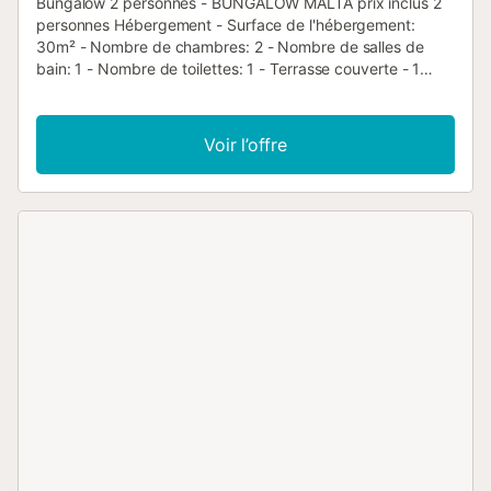
Bungalow 2 personnes - BUNGALOW MALTA prix inclus 2
personnes Hébergement - Surface de l'hébergement:
30m² - Nombre de chambres: 2 - Nombre de salles de
bain: 1 - Nombre de toilettes: 1 - Terrasse couverte - 1
chambre: 1 lit double - 1 chambre: 3 lits simples
Équipements - Climatisation: Inclus dans le prix -
Télévision: Inclus dans le prix - Type de cuisine: Coin
Voir l’offre
cuisine - Plaques à induction - Micro-ondes - Réfrigérateur
- Congélateur - Cafetière manuelle - Lave-vaisselle - Type
de salle de bain: Avec douche - Type de toilettes: Toilettes
- Sèche cheveux - Linge de lit: Inclus dans le prix -
Couettes ou couvertures inclues - Oreillers inclus - Linge
de toilette: Inclus dans le prix - Salon de jardin Animaux -
Les montants indiqués sont susceptibles d'évoluer au
cours de la saison et sont à titre indicatif, ils seront à régler
sur place. Animaux de catégorie 1 et 2 non admis. -
Animaux: Animaux interdits, toutes catégories Informations
d'arrivée - Heure d'arrivée: À partir de 17:00 - Heure de
départ: Jusqu'à 12:00 - Il est possible d'ajouter des
personnes supplémentaires : payant, contacter le camping
- Numéro de téléphone: +34 965 48 49 45 Taxes et frais
supplémentaires - Moyen de paiement de la caution: Carte
de crédit, espèces - Taxe de séjour non incluse - Une