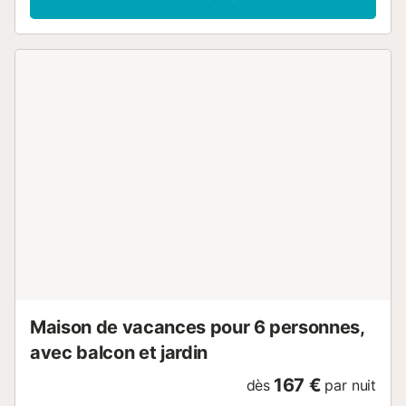
meublé avec goût, répartis en 4 chambres avec lits
doubles et 3 salles de bains complètes avec douche.
Chaque coin a été conçu en pensant à votre confort et à
celui de votre famille. La cuisine américaine en
vitrocéramique est complètement équipée avec tous les
appareils électroménagers dont tu as besoin :
réfrigérateur, congélateur, micro-ondes, four, lave-
vaisselle, cafetière, grille-pain, bouilloire et toutes sortes
d'ustensiles et de vaisselle. Cuisiner en vacances n'a
jamais été aussi facile. Profitez du confort avec la
climatisation dans toute la villa, le chauffage central, une
connexion WiFi haute vitesse et la télévision avec des
chaînes par satellite en espagnol. L'alarme de sécurité
vous offre la tranquillité d'esprit pendant votre séjour.
L'extérieur est spectaculaire : jardin privé de 400 m² avec
mobilier de jardin, terrasse de 100 m², parcelle clôturée
pour plus d'intimité, piscine privée et barbecue. Parfait
pour profiter du climat méditerranéen...
Maison de vacances pour 6 personnes,
avec balcon et jardin
167 €
dès
par nuit