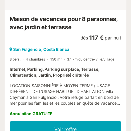
Idéalement située, la villa permet de rejoindre le centre du
village à pied, où vous trouverez tous les commerces
essent...
Maison de vacances pour 8 personnes,
avec jardin et terrasse
117 €
dès
par nuit
San Fulgencio, Costa Blanca
8 pers.
4 chambres
150 m²
3,1 km du centre-ville/village
Internet, Parking, Parking sur place, Terrasse,
Climatisation, Jardin, Propriété clôturée
LOCATION SAISONNIÈRE À MOYEN TERME / USAGE
DIFFÉRENT DE L'USAGE HABITUEL D'HABITATION Villa
Cayman à San Fulgencio : votre refuge parfait en bord de
mer pour les familles et les couples en quête de vacances
inoubliables. Cette villa de construction récente offre une
Annulation GRATUITE
expérience d'hébergement de luxe pouvant accueillir
jusqu'à 8 personnes, idéale pour profiter en groupe. La
propriété dispose de 150 m² d'espace soigneusement
Voir l’offre