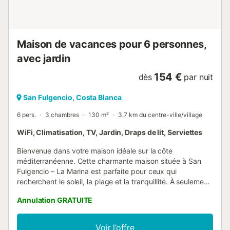
caution vous sera demandé lors de votre arrivée Le
camping Alannia Guardamar vous invite à profiter d’un
espace aq...
Maison de vacances pour 6 personnes,
avec jardin
154 €
dès
par nuit
San Fulgencio, Costa Blanca
6 pers.
3 chambres
130 m²
3,7 km du centre-ville/village
WiFi, Climatisation, TV, Jardin, Draps de lit, Serviettes
Bienvenue dans votre maison idéale sur la côte
méditerranéenne. Cette charmante maison située à San
Fulgencio – La Marina est parfaite pour ceux qui
recherchent le soleil, la plage et la tranquillité. À seulement
10 minutes en voiture de la plage de La Marina et 30
Annulation GRATUITE
minutes de l'aéroport d'Alicante, elle offre toutes les
commodités pour des vacances inoubliables. Confort et
fonctionnalité : Entrée spacieuse avec jardin et patio pour
Voir l’offre