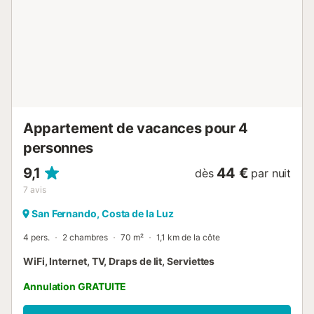
parking partagée sur place ainsi que du stationnement
dans la rue. Un animal de compagnie est accepté pendant
votre séjour. Il est interdit de fumer à l’intérieur, mais
autorisé sur le patio. Les événements ne sont pas permis.
La propriété est située au-dessus du centre commercial,
dans l’un des meilleurs quartiers de San Fernando, à
seulement 100 m de la gare avec accès facile à Cadix.
Profitez de couchers de soleil spectaculaires dans ce
cadre privilé...
Appartement de vacances pour 4
personnes
9,1
44 €
dès
par nuit
7
avis
San Fernando, Costa de la Luz
4 pers.
2 chambres
70 m²
1,1 km de la côte
WiFi, Internet, TV, Draps de lit, Serviettes
Annulation GRATUITE