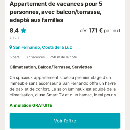
Appartement de vacances pour 5
personnes, avec balcon/terrasse,
adapté aux familles
8,4
171 €
dès
par nuit
2
avis
San Fernando, Costa de la Luz
5 pers.
3 chambres
750 m de la côte
Climatisation, Balcon/Terrasse, Serviettes
Ce spacieux appartement situé au premier étage d'un
immeuble sans ascenseur à San Fernando offre un havre
de paix et de confort. Le salon lumineux est équipé de la
climatisation, d'une Smart TV et d'un hamac, idéal pour se
détendre après une journée de visites. La cuisine
Annulation GRATUITE
entièrement équipée avec plaques vitrocéramiques facilite
la préparation des repas, tandis qu'un lave-linge, un fer et
une planche à repasser sont à votre disposition.
Voir l’offre
L'appartement comprend trois chambres : une chambre
principale avec un lit double, une deuxième avec deux lits