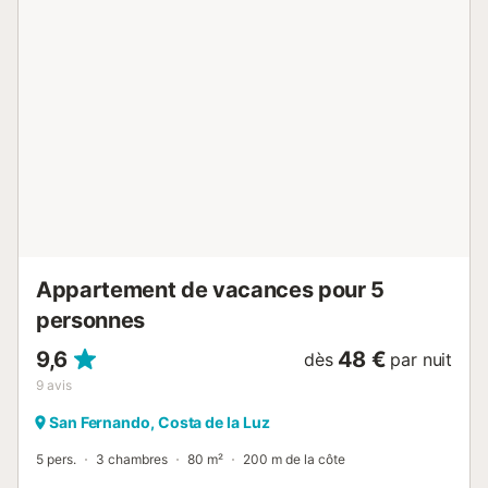
personnes en-dessous de 25 ans ne sont pas acceptées
Les fetes d’étudiants, enterrements de vie de jeune
homme /fille ou autre fete de ce type sont interdites dans
cette maison...
Appartement de vacances pour 5
personnes
9,6
48 €
dès
par nuit
9
avis
San Fernando, Costa de la Luz
5 pers.
3 chambres
80 m²
200 m de la côte