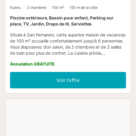
6 pers.
2 chambres
100 m²
150 m de la côte
Piscine extérieure, Bassin pour enfant, Parking sur
place, TV, Jardin, Draps de lit, Serviettes
Située à San Fernando, cette superbe maison de vacances
de 100 m² accueille confortablement jusqu’à 6 personnes.
Vous disposerez d’un salon, de 2 chambres et de 2 salles
de bain pour plus de confort. La cuisine privée,
entièrement équipée, vous permet de préparer vos repas
Annulation GRATUITE
à votre rythme. Les équipements comprennent le
chauffage par 3 climatiseurs réversibles, télévision privée,
machine à laver privée, enregistrement autonome et un
Voir l’offre
espace de travail privé dédié. Profitez du jardin privé et de
la terrasse couverte privée, idéals pour vous détendre.
Vous aurez également accès à une terrasse commune non
couverte et à une douche extérieure. La propriété propose
une piscine extérieure partagée avec maîtres-nageurs et
animateurs, ainsi qu’une piscine pour enfants. La vue
magnifique sur le lac sublime vos moments à l’extérieur, et
un restaurant avec terrasse se trouve au bord de la
piscine. Pour vous garer, vous disposez d’une place de