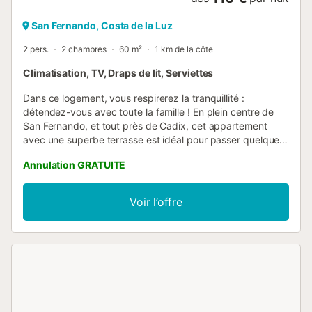
San Fernando, Costa de la Luz
2 pers.
2 chambres
60 m²
1 km de la côte
Climatisation, TV, Draps de lit, Serviettes
Dans ce logement, vous respirerez la tranquillité :
détendez-vous avec toute la famille ! En plein centre de
San Fernando, et tout près de Cadix, cet appartement
avec une superbe terrasse est idéal pour passer quelques
jours de vacances. De plus, il dispose de 2 chambres, un
Annulation GRATUITE
salon, une cuisine et une salle de bain. Entouré de
restaurants et de toutes sortes de services, il se trouve
également très près du centre commercial Bahía Sur, où
Voir l’offre
vous trouverez également un arrêt de train qui vous
connecte à toute la province....