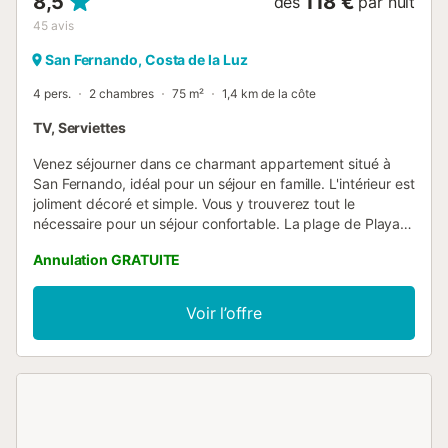
8,5
118 €
dès
par nuit
45
avis
San Fernando, Costa de la Luz
4 pers.
2 chambres
75 m²
1,4 km de la côte
TV, Serviettes
Venez séjourner dans ce charmant appartement situé à
San Fernando, idéal pour un séjour en famille. L'intérieur est
joliment décoré et simple. Vous y trouverez tout le
nécessaire pour un séjour confortable. La plage de Playa
la Casería se trouve à 3 km de l'appartement. Vous
Annulation GRATUITE
pourrez vous prélasser au soleil et vous détendre, tandis
que le lac est à seulement 550 m. Vous trouverez des
commerces et des restaurants à 1,6 km. Un parking est à
Voir l’offre
votre disposition. Dans la cuisine bien équipée, vous
pourrez préparer de délicieux repas et les déguster
ensemble autour de la table. Un lave-linge est également à
votre disposition. Pensez donc à voyager léger. Remarque
: Il est interdit de fumer. L'appartement est équipé de
ventilateurs dans toutes les chambres et dans le salon. Les
réservations pour des groupes ou des familles de