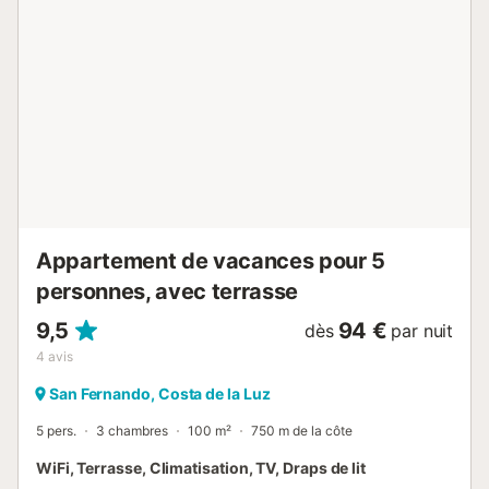
lave-linge, d’un fer et d’une table à repasser. Pour dormir,
vous disposez de deux chambres. La chambre principale
comprend un lit double et une télévision. La seconde
chambre est équipée d’un lit superposé original, avec un lit
double en haut et un canapé-lit simple en bas. Un autre
canapé-lit se trouve dans le salon, ce qui permet
d’accueillir jusqu’à 6 personnes au total. Une salle de bain
avec douche hydromassante et un climatiseur portable
complètent l’équipement. Si vous voyagez avec un bébé,
un lit parapluie et une chaise haute peuvent être fournis.
Cet appartement est situé au cœur de San Fernando, une
...
Appartement de vacances pour 5
personnes, avec terrasse
9,5
94 €
dès
par nuit
4
avis
San Fernando, Costa de la Luz
5 pers.
3 chambres
100 m²
750 m de la côte
WiFi, Terrasse, Climatisation, TV, Draps de lit