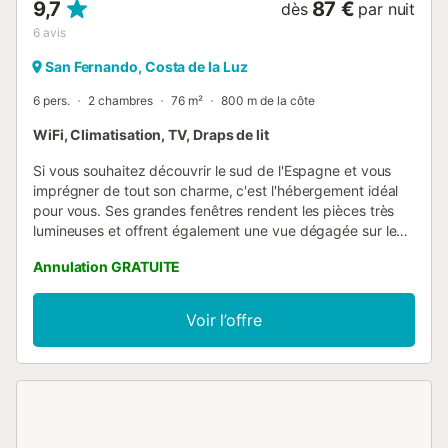
9,7
87 €
dès
par nuit
6
avis
San Fernando, Costa de la Luz
6 pers.
2 chambres
76 m²
800 m de la côte
WiFi, Climatisation, TV, Draps de lit
Si vous souhaitez découvrir le sud de l'Espagne et vous
imprégner de tout son charme, c'est l'hébergement idéal
pour vous. Ses grandes fenêtres rendent les pièces très
lumineuses et offrent également une vue dégagée sur les
environs. En raison de son emplacement dans un immeuble
Annulation GRATUITE
à appartements, cet appartement a des voisins directs,
l'intimité est donc partielle. Situé au deuxième étage d’un
immeuble sans ascenseur et réparti sur un seul niveau,
Voir l’offre
l’intérieur de l’appartement est conçu pour vous offrir le
repos que vous méritez. Le charmant salon-salle à manger,
équipé de la climatisation et d’une Smart TV, est ouvert sur
la cuisine, qui comprend une plaque vitrocéramique et
tous les ustensiles nécessaires pour cuisiner
confortablement. L’appartement dispose également d’un