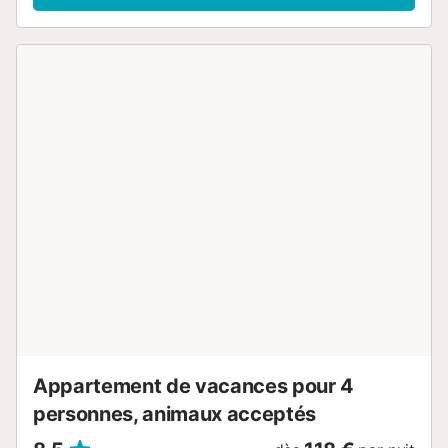
offre un espace extérieur privé avec une piscine, une
terrasse plein air et une terrasse couverte. Un parking
gratuit est disponible dans la rue. Les animaux
domestiques, les fumeurs et les célébrations d'événements
ne sont pas autorisés. Veuillez veiller à ce qu'il n'y ait pas
de bruit dans la zone de la piscine après 22h00. Toute
infraction à ces règles entraînera l'annulation automatique
de votre réservation....
Appartement de vacances pour 4
personnes, animaux acceptés