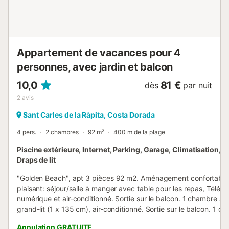
Appartement de vacances pour 4
personnes, avec jardin et balcon
10,0
81 €
dès
par nuit
2
avis
Sant Carles de la Ràpita, Costa Dorada
4 pers.
2 chambres
92 m²
400 m de la plage
Piscine extérieure, Internet, Parking, Garage, Climatisation, T
Draps de lit
"Golden Beach", apt 3 pièces 92 m2. Aménagement confortable
plaisant: séjour/salle à manger avec table pour les repas, Télévi
numérique et air-conditionné. Sortie sur le balcon. 1 chambre av
grand-lit (1 x 135 cm), air-conditionné. Sortie sur le balcon. 1 c
avec 2 lits (90 cm), air-conditionné. Cuisine (four, lave-vaisselle,
Annulation GRATUITE