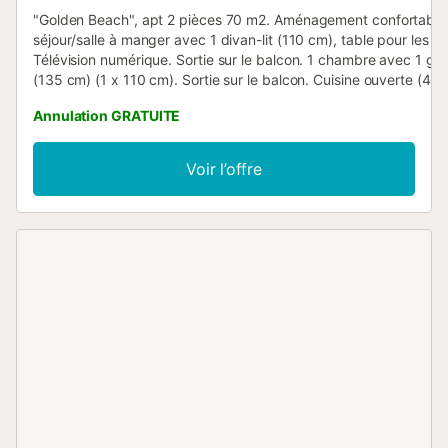
"Golden Beach", apt 2 pièces 70 m2. Aménagement confortable
séjour/salle à manger avec 1 divan-lit (110 cm), table pour les r
Télévision numérique. Sortie sur le balcon. 1 chambre avec 1 gra
(135 cm) (1 x 110 cm). Sortie sur le balcon. Cuisine ouverte (4 p
vitrocéramiques, grille-pain, micro-ondes). Bain/bidet/WC. Air-
Annulation GRATUITE
conditionné. Balcon. A disposition: lave-linge, fer à repasser. Pl
parking. HUTTE001478 // Reg. Nr.:
ESFCTU00004301000056727900000000000000000HUTTE00
Voir l’offre