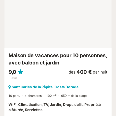
doré qui fait la réputation de la Costa Dorada. L'eau en
pente douce rend les vastes plages de la région
également populaires auprès des familles avec enfants.
Faites le plein d'énergie dans cet appartement de
vacances situé à proximité de la plage....
Maison de vacances pour 10 personnes,
avec balcon et jardin
9,0
400 €
dès
par nuit
3
avis
Sant Carles de la Ràpita, Costa Dorada
10 pers.
4 chambres
102 m²
650 m de la plage
WiFi, Climatisation, TV, Jardin, Draps de lit, Propriété
clôturée, Serviettes