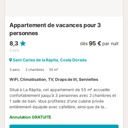
Appartement de vacances pour 3
personnes
8,3
95 €
dès
par nuit
3
avis
Sant Carles de la Ràpita, Costa Dorada
3 pers.
2 chambres
55 m²
WiFi, Climatisation, TV, Draps de lit, Serviettes
Situé à La Ràpita, cet appartement de 55 m² accueille
confortablement jusqu'à 3 personnes avec 2 chambres et
1 salle de bain. Vous profiterez d'une cuisine privée
entièrement équipée avec cafetière, ainsi que de la
climatisation, du Wi-Fi, d'une télévision privée, d'un
Annulation GRATUITE
ventilateur et d'un lave-linge. Pour les familles, un lit bébé,
une chaise haute et le self check-in sont à votre disposition