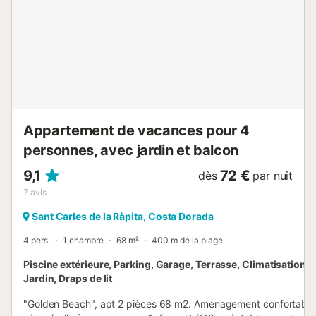
les conditions sont bonnes ici. Le printemps est riche en
fleurs et l'automne en prunes, ce qui fait qu'il est agréable
de séjourner ici hors saison....
Appartement de vacances pour 4
personnes, avec jardin et balcon
9,1
72 €
dès
par nuit
7
avis
Sant Carles de la Ràpita, Costa Dorada
4 pers.
1 chambre
68 m²
400 m de la plage
Piscine extérieure, Parking, Garage, Terrasse, Climatisation, 
Jardin, Draps de lit
"Golden Beach", apt 2 pièces 68 m2. Aménagement confortable