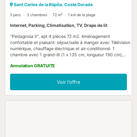
Sant Carles de la Ràpita, Costa Dorada
5 pers.
3 chambres
72 m²
1 km de la plage
Internet, Parking, Climatisation, TV, Draps de lit
"Pedagrosa II", apt 4 pièces 72 m2. Aménagement
confortable et plaisant: séjour/salle à manger avec Télévision
numérique, chauffage électrique et air-conditionné. 1
chambre avec 1 grand-lit (1 x 135 cm, longueur 190 cm),
douche/bidet/WC, radiateur et air-conditionné. 1 chambre
Annulation GRATUITE
avec 1 grand-lit (1 x 135 cm, longueur 190 cm). 1 chambre
avec 1 lit (90 cm, longueur 190 cm). Cuisine (four, 3 plaques
vitrocéramiques, grille-pain, bouilloire électrique, micro-
Voir l’offre
ondes, congélateur). Sortie sur le balcon. Douche/WC. A
disposition: lave-linge, fer à repasser, sèche-cheveux.
Internet (Connexion WIFI, gratuit). HUTTE-068508 // Reg.
Nr.:
ESFCTU000043010000589219000000000000000HUTTE-
0685089...