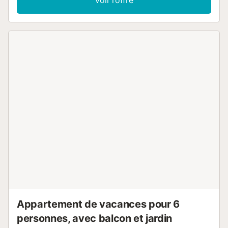
numérique. Bain/bidet/WC, douche/WC. Air-conditionné,
chauffage à air chaud. Mobilier de balcon. Vue éloignée sur
la mer. A disposition: fer à repasser, sèche-cheveux. HUTTE-
067246 // Reg. Nr.:
ESFCTU0000430100006219260000000000000000HUTTE
0672464...
Appartement de vacances pour 6
personnes, avec balcon et jardin