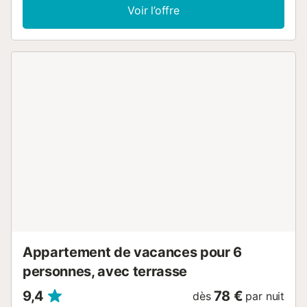
pour plus de confort. L'appartement se trouve à proximité
Voir l’offre
de la plage, idéal pour profiter des activités côtières et de
moments de détente. Vous pouvez vous garer dans la rue,
et un parking public est également disponible à proximité.
Un ascenseur commun près de l'entrée vous permet
d'accéder directement au logement. Un animal de
compagnie est accepté. Les fêtes ne sont pas autorisées
dans la propriété....
Appartement de vacances pour 6
personnes, avec terrasse
9,4
78 €
dès
par nuit