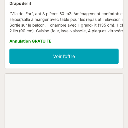
Draps de lit
"Vila del Far", apt 3 pièces 80 m2. Aménagement confortable et 
séjour/salle à manger avec table pour les repas et Télévision nu
Sortie sur le balcon. 1 chambre avec 1 grand-lit (135 cm). 1 ch
2 lits (90 cm). Cuisine (four, lave-vaisselle, 4 plaques vitrocéram
grille-pain, micro-ondes). Douche/WC. Air-conditionné. Chauffa
Annulation GRATUITE
dans toutes les pièces. Balcon. Mobilier de balcon. A disposition:
linge, fer à repasser. Internet (Connexion WIFI, gratuit). HUTTE
Reg. Nr.:
Voir l’offre
ESFCTU00004301000057526700000000000000000HUTTE05