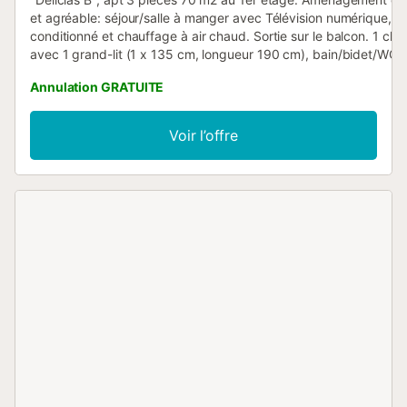
et agréable: séjour/salle à manger avec Télévision numérique, ai
conditionné et chauffage à air chaud. Sortie sur le balcon. 1 ch
avec 1 grand-lit (1 x 135 cm, longueur 190 cm), bain/bidet/WC, a
conditionné et chauffage à air chaud. 1 chambre avec 2 lits (90
Annulation GRATUITE
longueur 190 cm), air-conditionné et chauffage à air chaud. Cuis
ouverte (four, lave-vaisselle, 4 plaques vitrocéramiques, micro-
congélateur, cafetière électrique). Sortie sur le balcon. Douche
Voir l’offre
Balcon 17 m2. Meubles de terrasse. Belle vue. A disposition: lave-
à repasser. Internet (Connexion WIFI, gratuit). Place de parking
HUTTE000263 // Reg. Nr.:
ESFCTU00004301000053329800000000000000000HUTTE00