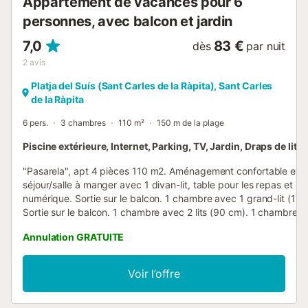
Appartement de vacances pour 6
personnes, avec balcon et jardin
7,0
83 €
dès
par nuit
2
avis
Platja del Suís (Sant Carles de la Ràpita), Sant Carles
de la Ràpita
6 pers.
3 chambres
110 m²
150 m de la plage
Piscine extérieure, Internet, Parking, TV, Jardin, Draps de lit
"Pasarela", apt 4 pièces 110 m2. Aménagement confortable et pl
séjour/salle à manger avec 1 divan-lit, table pour les repas et Té
numérique. Sortie sur le balcon. 1 chambre avec 1 grand-lit (135
Sortie sur le balcon. 1 chambre avec 2 lits (90 cm). 1 chambre av
(90 cm). Cuisine (four, 4 plaques vitrocéramiques, grille-pain, mi
Annulation GRATUITE
ondes, cafetière électrique). Bain/bidet/WC, douche/WC. Pas d
chauffage. Vue sur la piscine. A disposition: lave-linge, fer à rep
sèche-cheveux. Internet (Connexion WIFI, gratuit). HUTTE00282
Voir l’offre
Nr.:
ESFCTU00004301000052856000000000000000000HUTTE00