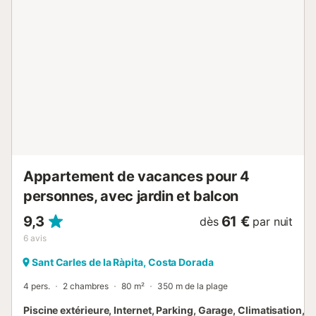
amis et votre famille autour de bons repas et de moments
chaleureux. Chambres et Salles de bains : • 2 chambres
avec lits doubles • 1 salle de bain avec douche et toilettes
• couchage supplémentaire dans les parties communes
avec canapé convertible • lit bébé disponible sur
demande. Lieux d'intérêts aux alentours : Explorez les
merveilles de La Ràpita avec ses plages à proximité et son
port pittoresque. Visitez le Parc Naturel du Delta de l'Èbre
pour des promenades et des découvertes naturelles. Ne
manquez pa...
Appartement de vacances pour 4
personnes, avec jardin et balcon
9,3
61 €
dès
par nuit
6
avis
Sant Carles de la Ràpita, Costa Dorada
4 pers.
2 chambres
80 m²
350 m de la plage
Piscine extérieure, Internet, Parking, Garage, Climatisation, T