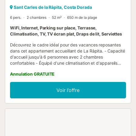
Sant Carles de la Ràpita, Costa Dorada
6 pers.
2 chambres
52 m²
650 m de la plage
WiFi, Internet, Parking sur place, Terrasse,
Climatisation, TV, TV écran plat, Draps de lit, Serviettes
Découvrez le cadre idéal pour des vacances reposantes
dans cet appartement accueillant de La Ràpita. - Capacité
d'accueil jusqu'à 6 personnes avec 2 chambres
confortables - Équipé d'une climatisation et d'appareils
modernes - Emplacement privilégié à proximité de la plage
Annulation GRATUITE
et des attractions locales. Extérieur : L'appartement
dispose d'une charmante terrasse où vous pourrez
savourer vos repas en plein air ou vous détendre avec un
Voir l’offre
bon livre sous le soleil espagnol. Un barbecue est à votre
disposition pour préparer de délicieux repas avec des
produits frais. Le stationnement peut être organisé sur
place, bien que la disponibilité puisse varier. Pièces à vivre
: À l'intérieur, l'appartement offre des espaces de vie
ouverts et accueillants avec une décoration moderne dans
une ambiance conviviale. La cuisine spacieuse, dotée
d'une salle à manger, est parfaite pour rassembler vos