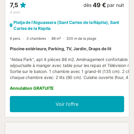
7,5
49 €
dès
par nuit
4
avis
Platja de l'Aiguassera (Sant Carles de la Ràpita), Sant
Carles de la Ràpita
6 pers.
3 chambres
88 m²
200 m de la plage
Piscine extérieure, Parking, TV, Jardin, Draps de lit
"Aldea Park", apt 4 pièces 88 m2. Aménagement confortable et 
séjour/salle à manger avec table pour les repas et Télévision nu
Sortie sur le balcon. 1 chambre avec 1 grand-lit (135 cm). 2 ch
chaque chambre avec: 2 lits (90 cm). Cuisine ouverte (four, 4 p
vitrocéramiques, grille-pain, bouilloire électrique, micro-ondes, c
Annulation GRATUITE
électrique). Bain/bidet/WC. Pas de chauffage. Balcon. Mobilier 
Vue sur la piscine. A disposition: lave-linge, fer à repasser, sèch
cheveux. Veuillez noter: sans ascenseur. HUTTE040350 // Reg. 
Voir l’offre
ESFCTU00004301000052019900000000000000000HUTTE04