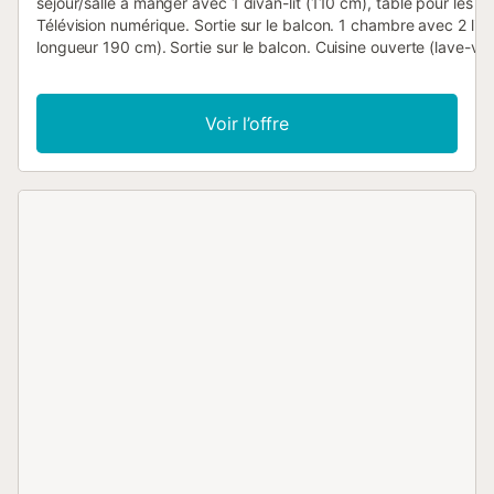
séjour/salle à manger avec 1 divan-lit (110 cm), table pour les r
Télévision numérique. Sortie sur le balcon. 1 chambre avec 2 lits
longueur 190 cm). Sortie sur le balcon. Cuisine ouverte (lave-vais
plaques vitrocéramiques, grille-pain, bouilloire électrique, micro
cafetière électrique). Bain/bidet/WC. Air-conditionné. Terrasse. 
latérale sur la mer. A disposition: lave-linge, fer à repasser. H
Voir l’offre
// Reg. Nr.:
ESFCTU00004301000061558100000000000000000HUTTE00