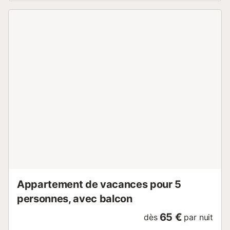
Trabucador, le Musée Maritime et Els Ullals de Baltasar. Un
parking gratuit est disponible dans la rue. Une mauvaise
utilisation de la climatisation peut entraîner une réduction
de la caution. Veuillez noter que la cafetière fournie est de
type capsules. Un maximum de 2 animaux de compagnie
de moins de 20 kg est accepté. Il est interdit de fumer ou
d'organiser des événements....
Appartement de vacances pour 5
personnes, avec balcon
65 €
dès
par nuit