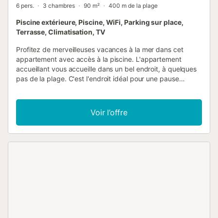
6 pers.
3 chambres
90 m²
400 m de la plage
Piscine extérieure, Piscine, WiFi, Parking sur place,
Terrasse, Climatisation, TV
Profitez de merveilleuses vacances à la mer dans cet
appartement avec accès à la piscine. L'appartement
accueillant vous accueille dans un bel endroit, à quelques
pas de la plage. C'est l'endroit idéal pour une pause
bienfaisante, où vous pourrez vous détendre à la plage et
à la piscine, mais aussi explorer les environs. Profitez des
pièces confortablement aménagées comme base pour
Voir l’offre
passer des moments inoubliables ensemble, le soir, le
canapé confortable vous invite à vous détendre ensemble.
Profitez du soleil sur la terrasse, c'est aussi un endroit
agréable pour terminer la journée avec des boissons
fraîches. Vous pouvez nager à votre guise dans la piscine
commune. Promenez-vous jusqu'à la plage, où vous
pourrez profiter de journées de baignade et de détente
sur le sable doré qui fait la réputation de la Costa Dorada.
L'eau en pente douce rend les vastes plages de la région
également populaires auprès des familles avec enfants.
Essayez également divers sports nautiques, pour lesquels