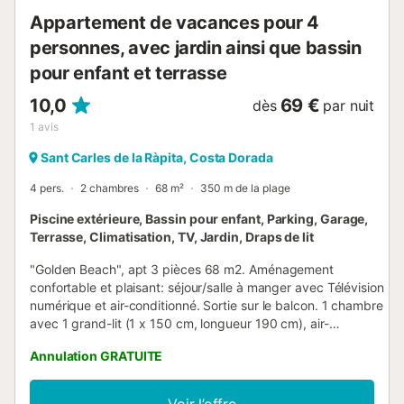
Appartement de vacances pour 4
personnes, avec jardin ainsi que bassin
pour enfant et terrasse
10,0
69 €
dès
par nuit
1
avis
Sant Carles de la Ràpita, Costa Dorada
4 pers.
2 chambres
68 m²
350 m de la plage
Piscine extérieure, Bassin pour enfant, Parking, Garage,
Terrasse, Climatisation, TV, Jardin, Draps de lit
"Golden Beach", apt 3 pièces 68 m2. Aménagement
confortable et plaisant: séjour/salle à manger avec Télévision
numérique et air-conditionné. Sortie sur le balcon. 1 chambre
avec 1 grand-lit (1 x 150 cm, longueur 190 cm), air-
conditionné. Sortie sur le balcon. 1 chambre avec 2 lits (90
Annulation GRATUITE
cm, longueur 190 cm), air-conditionné. Cuisine (four, lave-
vaisselle, 4 plaques vitrocéramiques, bouilloire électrique,
congélateur, gril, cafetière électrique) avec Télévision
Voir l’offre