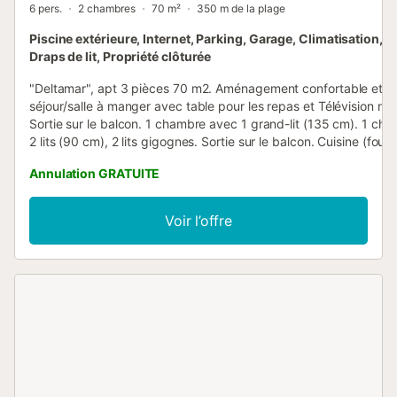
6 pers.
2 chambres
70 m²
350 m de la plage
Piscine extérieure, Internet, Parking, Garage, Climatisation, T
Draps de lit, Propriété clôturée
"Deltamar", apt 3 pièces 70 m2. Aménagement confortable et pl
séjour/salle à manger avec table pour les repas et Télévision nu
Sortie sur le balcon. 1 chambre avec 1 grand-lit (135 cm). 1 ch
2 lits (90 cm), 2 lits gigognes. Sortie sur le balcon. Cuisine (four,
vaisselle, 4 plaques vitrocéramiques, grille-pain, bouilloire électr
Annulation GRATUITE
micro-ondes, cafetière électrique). Bain/bidet/WC. Air-condition
Balcon. Mobilier de balcon. A disposition: lave-linge, fer à repass
Internet (Connexion WIFI, gratuit). HUTTE-003193-70 // Reg. Nr
Voir l’offre
ESFCTU00004301000055941000000000000000000HUTTE00