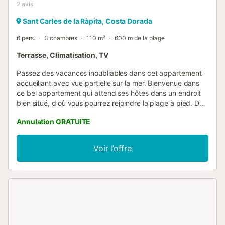
2
avis
Sant Carles de la Ràpita, Costa Dorada
6 pers.
3 chambres
110 m²
600 m de la plage
Terrasse, Climatisation, TV
Passez des vacances inoubliables dans cet appartement
accueillant avec vue partielle sur la mer. Bienvenue dans
ce bel appartement qui attend ses hôtes dans un endroit
bien situé, d'où vous pourrez rejoindre la plage à pied. Des
pièces confortables avec un aménagement confortable
Annulation GRATUITE
forment ici le cadre de votre pause loin du quotidien.
Profitez des soirées lorsque vous rentrez de la plage ou
d'une excursion passionnante, préparez ensemble de bons
Voir l’offre
petits plats et profitez pleinement des moments passés
ensemble. Sur le balcon et la terrasse, laissez-vous
enchanter par la belle vue, que ce soit en prenant un bain
de soleil ou en dégustant un agréable dîner au barbecue.
La piscine, partagée avec d'autres hôtes, vous permettra
de vous rafraîchir les jours de grande chaleur. Une courte
promenade vous mènera à la plage, où vous pourrez
profiter de journées de baignade et de détente sur le sable