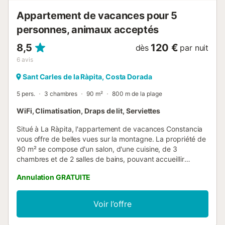
Appartement de vacances pour 5
personnes, animaux acceptés
8,5
120 €
dès
par nuit
6
avis
Sant Carles de la Ràpita, Costa Dorada
5 pers.
3 chambres
90 m²
800 m de la plage
WiFi, Climatisation, Draps de lit, Serviettes
Situé à La Ràpita, l'appartement de vacances Constancia
vous offre de belles vues sur la montagne. La propriété de
90 m² se compose d'un salon, d'une cuisine, de 3
chambres et de 2 salles de bains, pouvant accueillir
jusqu'à 5 personnes. Les services supplémentaires
Annulation GRATUITE
incluent le Wi-Fi, la télévision, la climatisation, un
ventilateur et un lave-linge. Un lit bébé est également
disponible. L'immeuble où se trouve le logement dispose
Voir l’offre
d'un ascenseur. Pendant votre séjour, l'hôte vous
recommande de visiter La Foradada, la Platja del