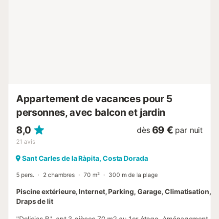
Appartement de vacances pour 5
personnes, avec balcon et jardin
8,0
69 €
dès
par nuit
21
avis
Sant Carles de la Ràpita, Costa Dorada
5 pers.
2 chambres
70 m²
300 m de la plage
Piscine extérieure, Internet, Parking, Garage, Climatisation, T
Draps de lit
"Delicias B", apt 3 pièces 70 m2 au 1er étage. Aménagement co