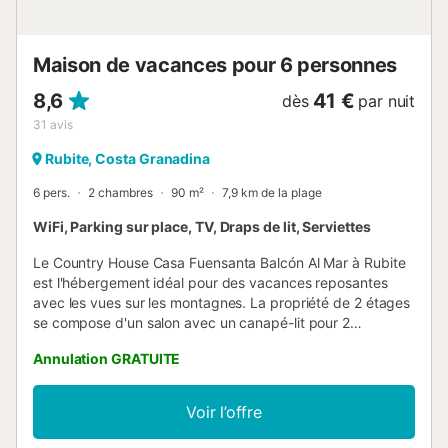
vous fournir un panier de produits bio de saison et des
produits diététiques spéciaux (sans sucre, sans gluten,
vegan, ...
Maison de vacances pour 6 personnes
8,6
41 €
dès
par nuit
31
avis
Rubite, Costa Granadina
6 pers.
2 chambres
90 m²
7,9 km de la plage
WiFi, Parking sur place, TV, Draps de lit, Serviettes
Le Country House Casa Fuensanta Balcón Al Mar à Rubite
est l'hébergement idéal pour des vacances reposantes
avec les vues sur les montagnes. La propriété de 2 étages
se compose d'un salon avec un canapé-lit pour 2
personnes, d'une cuisine bien équipée, de 2 chambres et
Annulation GRATUITE
d'une salle de bain et peut donc accueillir 6 personnes. Les
équipements supplémentaires comprennent un Wi-Fi haut
débit (permettant des appels vidéo), une télévision ainsi
Voir l’offre
qu'une machine à laver. De plus, il y a des ventilateurs
dans toutes les pièces car la maison possède une isolation