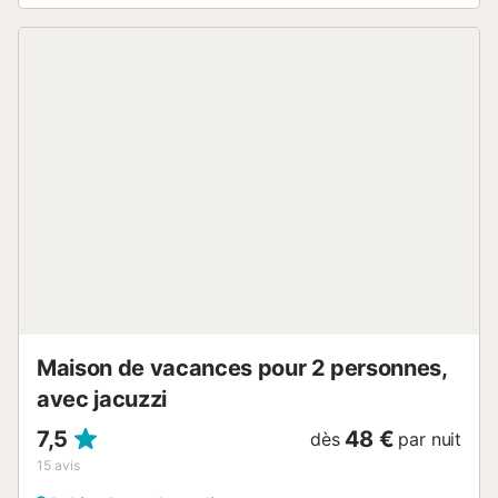
murale naturelle et maintient très bien la température. Un lit
bébé est également disponible. Le Country House propose
un espace extérieur privé avec une terrasse plein air et un
balcon, ainsi qu'un espace extérieur partagé comprenant
un barbecue. La propriété se trouve à 14 km de la plage,
qui est accessible en environ 20 minutes en voiture. Une
place de parking est disponible sur la propriété. Les
familles avec enfants sont les bienvenues. Un lit bébé peut
être fourni sur demande. Un maximum de 2 animaux de
compagnie est autorisé (moyennant des frais). La
célébration d'événements dans cette propriété n'est pas
autorisée. Toutes les chambres sont équipées de
radiateurs électriques et de ventilateurs, et l'isolation
naturelle des murs de la maison permet de maintenir une
température confortable. Une cheminée fournit un
chauffage ...
Maison de vacances pour 2 personnes,
avec jacuzzi
7,5
48 €
dès
par nuit
15
avis