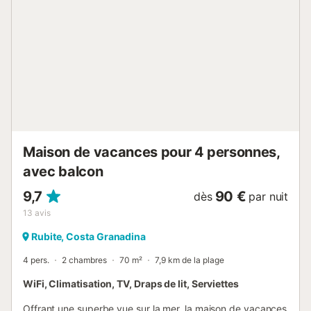
propriété n'est pas autorisée. La propriété a un intérieur
sans marche. Des matériaux durables ont été utilisés pour
l'isolation de cette propriété....
Maison de vacances pour 4 personnes,
avec balcon
9,7
90 €
dès
par nuit
13
avis
Rubite, Costa Granadina
4 pers.
2 chambres
70 m²
7,9 km de la plage
WiFi, Climatisation, TV, Draps de lit, Serviettes
Offrant une superbe vue sur la mer, la maison de vacances