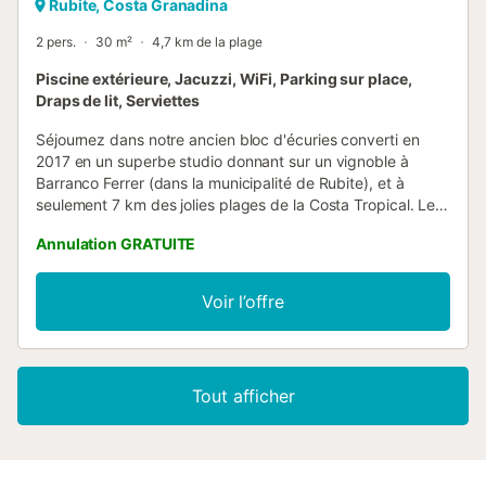
Rubite, Costa Granadina
2 pers.
30 m²
4,7 km de la plage
Piscine extérieure, Jacuzzi, WiFi, Parking sur place,
Draps de lit, Serviettes
Séjournez dans notre ancien bloc d'écuries converti en
2017 en un superbe studio donnant sur un vignoble à
Barranco Ferrer (dans la municipalité de Rubite), et à
seulement 7 km des jolies plages de la Costa Tropical. Le
meilleur des deux mondes à partir de 30 € par nuit !
Annulation GRATUITE
L'appartement est suffisamment grand pour accueillir un lit
d'enfant ou un lit de voyage moyennant des frais
supplémentaires. Profitez d'une piscine clôturée partagée,
Voir l’offre
d'un bain à remous et d'un espace barbecue pendant
votre séjour. La piscine et le bain à remous sont ouverts du
1er avril au 31 octobre, de 9 heures à 14 heures et de 17
heures à 21 heures. Ces équipements sont privés mais
Tout afficher
peuvent être partagés avec d'autres hôtes. Cette finca est
située à proximité des plages de la Costa Tropical, de
Motril, de Calahonda, de Salobreña, de Grenade et des
Alpujarras. Des excursions en voilier sont également