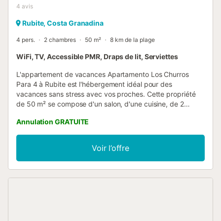
4
avis
Rubite, Costa Granadina
4 pers.
2 chambres
50 m²
8 km de la plage
WiFi, TV, Accessible PMR, Draps de lit, Serviettes
L'appartement de vacances Apartamento Los Churros
Para 4 à Rubite est l'hébergement idéal pour des
vacances sans stress avec vos proches. Cette propriété
de 50 m² se compose d'un salon, d'une cuisine, de 2
chambres et d'une salle de bains et peut donc accueillir 4
Annulation GRATUITE
personnes. Les équipements supplémentaires
comprennent un Wi-Fi haut débit (permettant des appels
vidéo), une télévision ainsi qu'une machine à laver. De plus,
Voir l’offre
il y a des ventilateurs dans toutes les pièces car la maison
dispose d'une isolation murale naturelle et maintient très
bien la température. Profitez de la commodité d'un
barbecue privé pour cuisiner de délicieux repas pendant
votre séjour. Un court de tennis se trouve à 15 minutes de
marche de l'établissement. Un animal de compagnie est
autorisé. La célébration d'événements dans cette