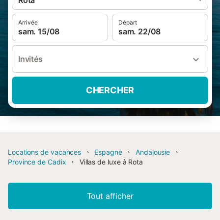
Rota
Arrivée
Départ
sam. 15/08
sam. 22/08
Invités
CHERCHER
Locations de vacances
Espagne
Andalousie
Province de Cadix
Villas de luxe à Rota
Tout afficher